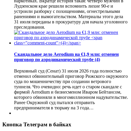
наркотиках. Вкратце история такая: четверо мужчин в
Лудзенском крае решили вспомнить лихие 90-е и
устроили разборку с похищениями, огнестрельными
ранениями и вымогательством. Материалы этого дела
31 июля переданы в прокуратуру для начала уголовного
преследования.
Скандальное дело Aerodium на €1,9 млн: отменен
приговор по аэродинамической трубе
(4)
Верховный суд (Сенат) 31 июля 2026 года полностью
отменил обвинительный приговор Рижского окружного
суда по мошенничеству при создании ветрового
туннеля. Что очевидно: речь идет о старом скандале с
фирмой Aerodium и бизнесменом Иваром Бейтансом,
которого обвиняли в многомиллионном надувательстве.
Ранее Окружной суд пытался отправить
предпринимателя в тюрьму на 3 года…
Кнопка Телеграм в байках