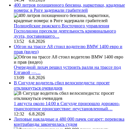
400 литров похищенного бензина, наркотики, краденые
номера: в Риге задержали грабителей
Полицейские рижского Восточного управления
Госполиции пресекли деятельность криминального
дуэта, поставившего…
13:52 6.8.2026
Обгон на трассе А8 стоил водителю BMW 1400 евро и
прав (видео)
Очередной лихач решил устроить ралли на трассе под
Елгавой —…
13:09 6.8.2026
В Сигулде водитель сбил велосипедиста: просят
откликнуться очевидцев
1 августа около 14:00 в Сигулде произошло дорожно-
транспортное происшествие: неустановленный…
12:32 6.8.2026
Липовые накладные и 480 000 пачек сигарет: перевозка
контрабанды закончилась судом