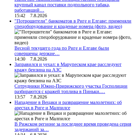
крупный канал поставки подпольного табака,
работавший…
15:42 7.8.2026
"Потрошители" банкоматов в Риге и Елгаве: применяли
спецоборудование и краденые номера (фото, видео)
Весной текущего года по Риге и Елгаве были
совершены дерзкие…
14:30 7.8.2026
Заправился и уехал: в Марупеском крае расследуют
кражу бензина на АЗС
Сотрудники Южно-Пририжского участка Госполиции
разбираются с кражей топлива в Пиньки.…
13:57 7.8.2026
Нападение в Вецаки и развращение малолетних: об
арестах в Риге и Малпилсе
В Рижском регионе за последнее время проведена серия
задержаний за…
14:34 6.8.2026