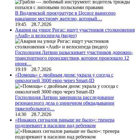
В Видземской прокуратуре в Цесисе вынесено
наказание местному жителю, который…
19:45 28.7.2026
Авария на улице Ригас: ищут участников столкновения
«Audi» и велосипеда (видео)
Госполиция Латвии разыскивает участников дорожно-
транспортного происшествия, которое произошло 12
июня…
19:19 28.7.2026
«Помощь» с двойным дном: украла у соседа с
онкологией 3000 евро через Smart-ID
Госполиция Латвии завершила расследование
резонансного дела о циничном обкрадывании
тяжелобольного…
14:30 28.7.2026
«Никаких сигналов раньше не было»: тренера
подозревают в насилии над ребенком