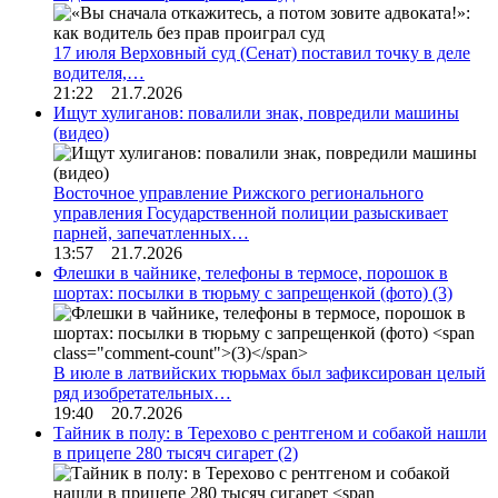
17 июля Верховный суд (Сенат) поставил точку в деле
водителя,…
21:22 21.7.2026
Ищут хулиганов: повалили знак, повредили машины
(видео)
Восточное управление Рижского регионального
управления Государственной полиции разыскивает
парней, запечатленных…
13:57 21.7.2026
Флешки в чайнике, телефоны в термосе, порошок в
шортах: посылки в тюрьму с запрещенкой (фото)
(3)
В июле в латвийских тюрьмах был зафиксирован целый
ряд изобретательных…
19:40 20.7.2026
Тайник в полу: в Терехово с рентгеном и собакой нашли
в прицепе 280 тысяч сигарет
(2)