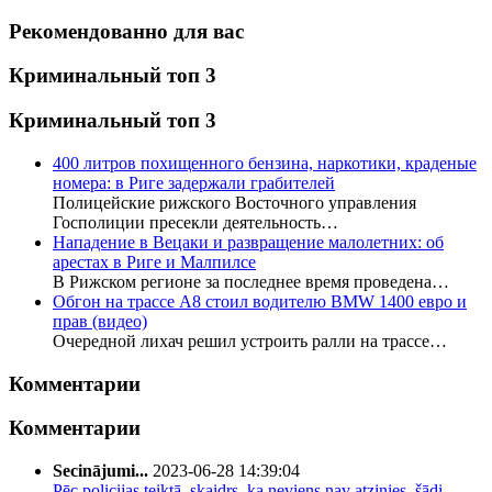
Рекомендованно для вас
Криминальный топ 3
Криминальный топ 3
400 литров похищенного бензина, наркотики, краденые
номера: в Риге задержали грабителей
Полицейские рижского Восточного управления
Госполиции пресекли деятельность…
Нападение в Вецаки и развращение малолетних: об
арестах в Риге и Малпилсе
В Рижском регионе за последнее время проведена…
Обгон на трассе А8 стоил водителю BMW 1400 евро и
прав (видео)
Очередной лихач решил устроить ралли на трассе…
Комментарии
Комментарии
Secinājumi...
2023-06-28 14:39:04
Pēc policijas teiktā, skaidrs, ka neviens nav atzinies, šādi