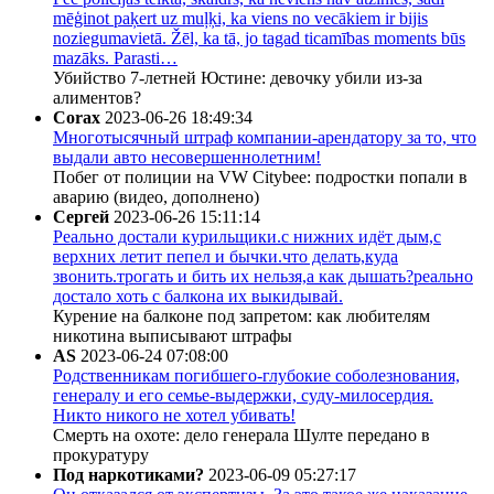
mēģinot paķert uz muļķi, ka viens no vecākiem ir bijis
noziegumavietā. Žēl, ka tā, jo tagad ticamības moments būs
mazāks. Parasti…
Убийство 7-летней Юстине: девочку убили из-за
алиментов?
Corax
2023-06-26 18:49:34
Многотысячный штраф компании-арендатору за то, что
выдали авто несовершеннолетним!
Побег от полиции на VW Citybee: подростки попали в
аварию (видео, дополнено)
Сергей
2023-06-26 15:11:14
Реально достали курильщики.с нижних идёт дым,с
верхних летит пепел и бычки.что делать,куда
звонить.трогать и бить их нельзя,а как дышать?реально
достало хоть с балкона их выкидывай.
Курение на балконе под запретом: как любителям
никотина выписывают штрафы
AS
2023-06-24 07:08:00
Родственникам погибшего-глубокие соболезнования,
генералу и его семье-выдержки, суду-милосердия.
Никто никого не хотел убивать!
Смерть на охоте: дело генерала Шулте передано в
прокуратуру
Под наркотиками?
2023-06-09 05:27:17