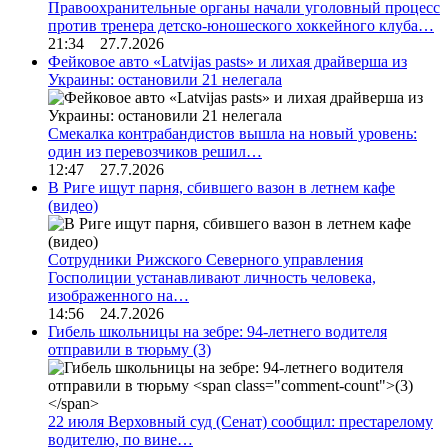
Правоохранительные органы начали уголовный процесс
против тренера детско-юношеского хоккейного клуба…
21:34 27.7.2026
Фейковое авто «Latvijas pasts» и лихая драйверша из
Украины: остановили 21 нелегала
Смекалка контрабандистов вышла на новый уровень:
один из перевозчиков решил…
12:47 27.7.2026
В Риге ищут парня, сбившего вазон в летнем кафе
(видео)
Сотрудники Рижского Северного управления
Госполиции устанавливают личность человека,
изображенного на…
14:56 24.7.2026
Гибель школьницы на зебре: 94-летнего водителя
отправили в тюрьму
(3)
22 июля Верховный суд (Сенат) сообщил: престарелому
водителю, по вине…