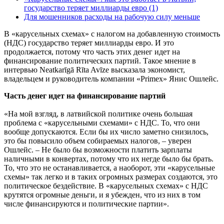
государство теряет миллиарды евро
(1)
Для мошенников расходы на рабочую силу меньше
В «карусельных схемах» с налогом на добавленную стоимость
(НДС) государство теряет миллиарды евро. И это
продолжается, потому что часть этих денег идет на
финансирование политических партий. Такое мнение в
интервью Neatkarīgā Rīta Avīze высказала экономист,
владельцем и руководитель компании «Primex» Янис Ошлейс.
Часть денег идет на финансирование партий
«На мой взгляд, в латвийской политике очень большая
проблема с «карусельными схемами» с НДС. То, что они
вообще допускаются. Если бы их число заметно снизилось,
это бы повысило объем собираемых налогов, – уверен
Ошлейс. – Не было бы возможности платить зарплаты
наличными в конвертах, потому что их негде было бы брать.
То, что это не останавливается, а наоборот, эти «карусельные
схемы» так легко и в таких огромных размерах создаются, это
политическое бездействие. В «карусельных схемах» с НДС
крутятся огромные деньги, и я убежден, что из них в том
числе финансируются и политические партии».