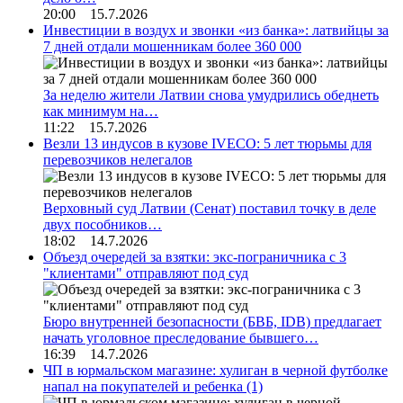
20:00 15.7.2026
Инвестиции в воздух и звонки «из банка»: латвийцы за
7 дней отдали мошенникам более 360 000
За неделю жители Латвии снова умудрились обеднеть
как минимум на…
11:22 15.7.2026
Везли 13 индусов в кузове IVECO: 5 лет тюрьмы для
перевозчиков нелегалов
Верховный суд Латвии (Сенат) поставил точку в деле
двух пособников…
18:02 14.7.2026
Объезд очередей за взятки: экс-пограничника с 3
"клиентами" отправляют под суд
Бюро внутренней безопасности (БВБ, IDB) предлагает
начать уголовное преследование бывшего…
16:39 14.7.2026
ЧП в юрмальском магазине: хулиган в черной футболке
напал на покупателей и ребенка
(1)