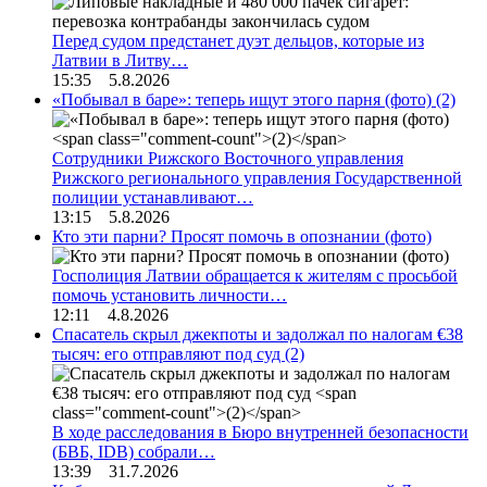
Перед судом предстанет дуэт дельцов, которые из
Латвии в Литву…
15:35 5.8.2026
«Побывал в баре»: теперь ищут этого парня (фото)
(2)
Сотрудники Рижского Восточного управления
Рижского регионального управления Государственной
полиции устанавливают…
13:15 5.8.2026
Кто эти парни? Просят помочь в опознании (фото)
Госполиция Латвии обращается к жителям с просьбой
помочь установить личности…
12:11 4.8.2026
Спасатель скрыл джекпоты и задолжал по налогам €38
тысяч: его отправляют под суд
(2)
В ходе расследования в Бюро внутренней безопасности
(БВБ, IDB) собрали…
13:39 31.7.2026