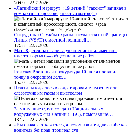
20:09 22.7.2026
«Латвийский маршрут»: 19-летний "таксист" запихал в
компактный кроссовер шесть азиатов
(1)
Сотрудники Службы охраны государственной границы
Литвы (VSAT) с местной полицией…
17:38 22.7.2026
Мать 8 детей наказали за уклонение от алиментов:
вместо тюрьмы — общественные работы
Рижская Восточная прокуратура 10 июля поставила
точку в очередном деле…
15:30 22.7.2026
Нелегалы кидались в солдат дровами: им ответили
слезоточивым газом и выстрелом
За минувшие сутки солдаты Национальных
вооруженных сил Латвии (НВС), помогавшие…
13:57 22.7.2026
«Вы сначала откажитесь, а потом зовите адвоката!»: как
водитель без прав проиграл суд