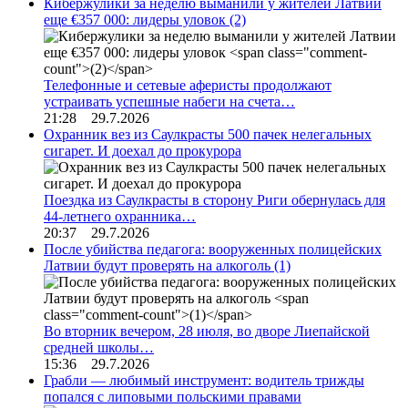
Кибержулики за неделю выманили у жителей Латвии
еще €357 000: лидеры уловок
(2)
Телефонные и сетевые аферисты продолжают
устраивать успешные набеги на счета…
21:28 29.7.2026
Охранник вез из Саулкрасты 500 пачек нелегальных
сигарет. И доехал до прокурора
Поездка из Саулкрасты в сторону Риги обернулась для
44-летнего охранника…
20:37 29.7.2026
После убийства педагога: вооруженных полицейских
Латвии будут проверять на алкоголь
(1)
Во вторник вечером, 28 июля, во дворе Лиепайской
средней школы…
15:36 29.7.2026
Грабли — любимый инструмент: водитель трижды
попался с липовыми польскими правами