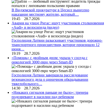
В Видземской прокуратуре в Цесисе вынесено
наказание местному жителю, который…
19:45 28.7.2026
Авария на улице Ригас: ищут участников столкновения
«Audi» и велосипеда (видео)
Госполиция Латвии разыскивает участников дорожно-
транспортного происшествия, которое произошло 12
июня…
19:19 28.7.2026
«Помощь» с двойным дном: украла у соседа с
онкологией 3000 евро через Smart-ID
Госполиция Латвии завершила расследование
резонансного дела о циничном обкрадывании
тяжелобольного…
14:30 28.7.2026
«Никаких сигналов раньше не было»: тренера
подозревают в насилии над ребенком