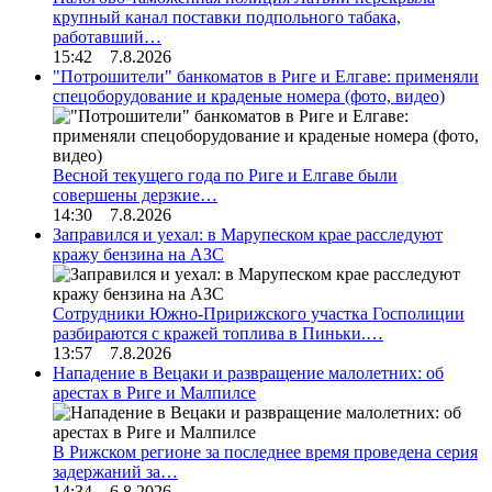
крупный канал поставки подпольного табака,
работавший…
15:42 7.8.2026
"Потрошители" банкоматов в Риге и Елгаве: применяли
спецоборудование и краденые номера (фото, видео)
Весной текущего года по Риге и Елгаве были
совершены дерзкие…
14:30 7.8.2026
Заправился и уехал: в Марупеском крае расследуют
кражу бензина на АЗС
Сотрудники Южно-Пририжского участка Госполиции
разбираются с кражей топлива в Пиньки.…
13:57 7.8.2026
Нападение в Вецаки и развращение малолетних: об
арестах в Риге и Малпилсе
В Рижском регионе за последнее время проведена серия
задержаний за…
14:34 6.8.2026