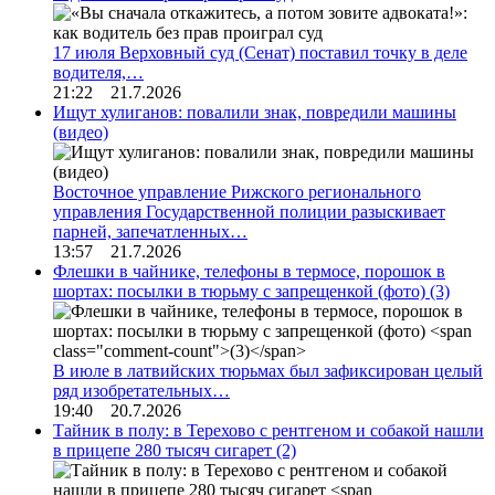
17 июля Верховный суд (Сенат) поставил точку в деле
водителя,…
21:22 21.7.2026
Ищут хулиганов: повалили знак, повредили машины
(видео)
Восточное управление Рижского регионального
управления Государственной полиции разыскивает
парней, запечатленных…
13:57 21.7.2026
Флешки в чайнике, телефоны в термосе, порошок в
шортах: посылки в тюрьму с запрещенкой (фото)
(3)
В июле в латвийских тюрьмах был зафиксирован целый
ряд изобретательных…
19:40 20.7.2026
Тайник в полу: в Терехово с рентгеном и собакой нашли
в прицепе 280 тысяч сигарет
(2)