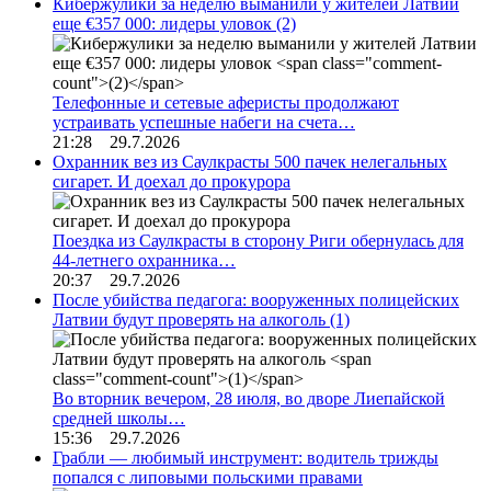
Кибержулики за неделю выманили у жителей Латвии
еще €357 000: лидеры уловок
(2)
Телефонные и сетевые аферисты продолжают
устраивать успешные набеги на счета…
21:28 29.7.2026
Охранник вез из Саулкрасты 500 пачек нелегальных
сигарет. И доехал до прокурора
Поездка из Саулкрасты в сторону Риги обернулась для
44-летнего охранника…
20:37 29.7.2026
После убийства педагога: вооруженных полицейских
Латвии будут проверять на алкоголь
(1)
Во вторник вечером, 28 июля, во дворе Лиепайской
средней школы…
15:36 29.7.2026
Грабли — любимый инструмент: водитель трижды
попался с липовыми польскими правами