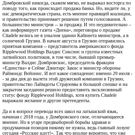
Домбровский никогда, скажем мягко, не выражал восторга по
поводу того, как происходит продажа банка. Но, видите ли, у
нас демократическая страна, есть мнение правящей коалиции,
и правительство принимает решение путем голосования. А
большинство министров -- за продажу. И это неудивительно –
как информирует газета «Диена», переговоры о продаже
Citadele велись не в унылом здании Кабинета министров, а в
солнечной Грузии. В начале августа в Грузию отправились
приятная компания -- представитель американского фонда
Ripplewood Holdings Валдис Сикснис и группа известных
латвийских политиков, в том числе, бывший премьер-
министр Валдис Домбровскис, председатель фракции
«Единства» в Сейме Дзинтарс Закис и министр обороны
Раймондс Вейонис. И вот какое совпадение: именно 29 июля -
- за два дня до вылета этой дружеской компании в Грузию,
правительство Лаймдоты Страуюмы в большой спешке и на
закрытом заседании решило предоставить эксклюзивный
статус фонду Ripplewood Holdings, хотя купить Citadele
выражали желание и другие претенденты.
Да и в вопросе перевода всех школ на латышский язык,
начиная с 2018 года, у Домбровского свое, отличающаееся
мнение. Но в угаре предвыборной борьбы здравая и
продуманная позиция никому не нужна, ведь главный лозунг
сегодня «Русские идут!». Так что вполне вероятно, что уже