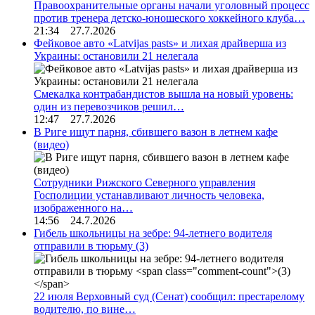
Правоохранительные органы начали уголовный процесс
против тренера детско-юношеского хоккейного клуба…
21:34 27.7.2026
Фейковое авто «Latvijas pasts» и лихая драйверша из
Украины: остановили 21 нелегала
Смекалка контрабандистов вышла на новый уровень:
один из перевозчиков решил…
12:47 27.7.2026
В Риге ищут парня, сбившего вазон в летнем кафе
(видео)
Сотрудники Рижского Северного управления
Госполиции устанавливают личность человека,
изображенного на…
14:56 24.7.2026
Гибель школьницы на зебре: 94-летнего водителя
отправили в тюрьму
(3)
22 июля Верховный суд (Сенат) сообщил: престарелому
водителю, по вине…