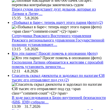
Перед судом предстанет дуэт дельцов, которые из
Латвии в Литву…
15:35 5.8.2026
«Побывал в баре»: теперь ищут этого парня (фото)
(2)
Сотрудники Рижского Восточного управления
Рижского регионального управления Государственной
полиции устанавливают…
13:15 5.8.2026
Кто эти парни? Просят помочь в опознании (фото)
Госполиция Латвии обращается к жителям с просьбой
помочь установить личности…
12:11 4.8.2026
Спасатель скрыл джекпоты и задолжал по налогам €38
тысяч: его отправляют под суд
(2)
В ходе расследования в Бюро внутренней безопасности
(БВБ, IDB) собрали…
13:39 31.7.2026