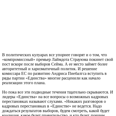
В политических кулуарах все упорнее говорят и о том, что
«компромиссный» премьер Лаймдота Страуюма покинет свой
пост вскоре после выборов Сейма. А ее место займет более
авторитетный и харизматичный политик. И решение
комиссара ЕС по развитию Андриса Пиебалгса вступить в
ряды партии «Единства» многие расценили как начало
реализации этого плана.
Но пока все эти подводные течения тщательно скрываются. И
лидеры «Единства» на все вопросы о возможных кадровых
перестановках называют слухами. «Никаких разговоров о
кадровых перестановках в «Единстве» не ведется. Надо
дождаться результатов выборов, будем смотреть, какой будет
коалиция, какое будет правительство, и кто будет лучшим