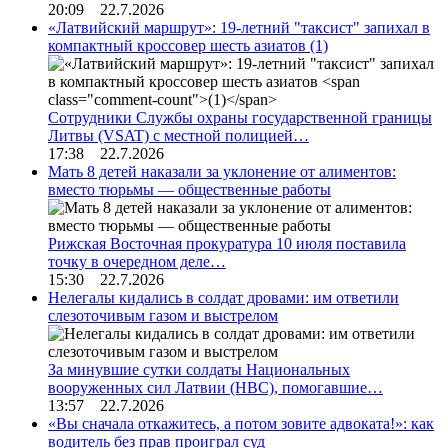
20:09 22.7.2026
«Латвийский маршрут»: 19-летний "таксист" запихал в
компактный кроссовер шесть азиатов
(1)
Сотрудники Службы охраны государственной границы
Литвы (VSAT) с местной полицией…
17:38 22.7.2026
Мать 8 детей наказали за уклонение от алиментов:
вместо тюрьмы — общественные работы
Рижская Восточная прокуратура 10 июля поставила
точку в очередном деле…
15:30 22.7.2026
Нелегалы кидались в солдат дровами: им ответили
слезоточивым газом и выстрелом
За минувшие сутки солдаты Национальных
вооруженных сил Латвии (НВС), помогавшие…
13:57 22.7.2026
«Вы сначала откажитесь, а потом зовите адвоката!»: как
водитель без прав проиграл суд