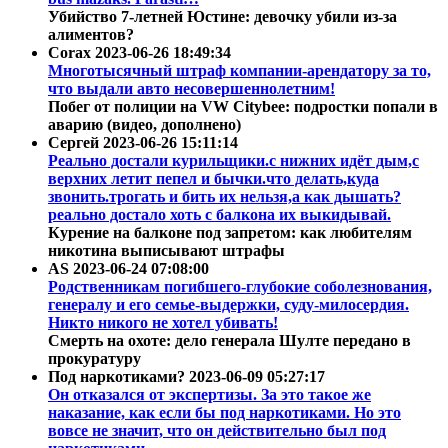
Убийство 7-летней Юстине: девочку убили из-за
алиментов?
Corax
2023-06-26 18:49:34
Многотысячный штраф компании-арендатору за то,
что выдали авто несовершеннолетним!
Побег от полиции на VW Citybee: подростки попали в
аварию (видео, дополнено)
Сергей
2023-06-26 15:11:14
Реально достали курильщики.с нижних идёт дым,с
верхних летит пепел и бычки.что делать,куда
звонить.трогать и бить их нельзя,а как дышать?
реально достало хоть с балкона их выкидывай.
Курение на балконе под запретом: как любителям
никотина выписывают штрафы
AS
2023-06-24 07:08:00
Родственникам погибшего-глубокие соболезнования,
генералу и его семье-выдержки, суду-милосердия.
Никто никого не хотел убивать!
Смерть на охоте: дело генерала Шулте передано в
прокуратуру
Под наркотиками?
2023-06-09 05:27:17
Он отказался от экспертизы. За это такое же
наказание, как если бы под наркотиками. Но это
вовсе не значит, что он действительно был под