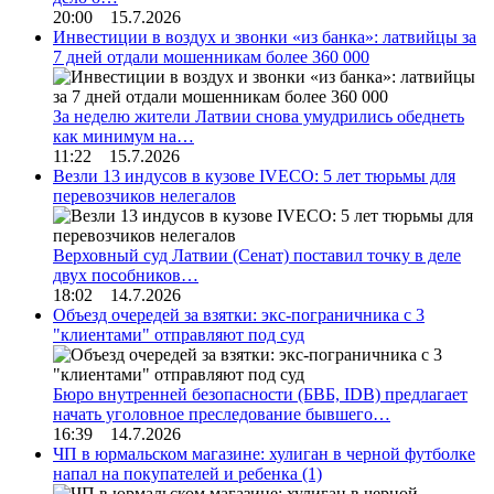
20:00 15.7.2026
Инвестиции в воздух и звонки «из банка»: латвийцы за
7 дней отдали мошенникам более 360 000
За неделю жители Латвии снова умудрились обеднеть
как минимум на…
11:22 15.7.2026
Везли 13 индусов в кузове IVECO: 5 лет тюрьмы для
перевозчиков нелегалов
Верховный суд Латвии (Сенат) поставил точку в деле
двух пособников…
18:02 14.7.2026
Объезд очередей за взятки: экс-пограничника с 3
"клиентами" отправляют под суд
Бюро внутренней безопасности (БВБ, IDB) предлагает
начать уголовное преследование бывшего…
16:39 14.7.2026
ЧП в юрмальском магазине: хулиган в черной футболке
напал на покупателей и ребенка
(1)