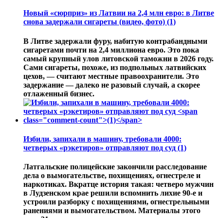
Новый «сюрприз» из Латвии на 2,4 млн евро: в Литве
снова задержали сигареты (видео, фото)
(1)
В Литве задержали фуру, набитую контрабандными
сигаретами почти на 2,4 миллиона евро. Это пока
самый крупный улов литовской таможни в 2026 году.
Сами сигареты, похоже, из подпольных латвийских
цехов, — считают местные правоохранители. Это
задержание — далеко не разовый случай, а скорее
отлаженный бизнес.
Избили, запихали в машину, требовали 4000:
четверых «рэкетиров» отправляют под суд
(1)
Латгальские полицейские закончили расследование
дела о вымогательстве, похищениях, огнестреле и
наркотиках. Вкратце история такая: четверо мужчин
в Лудзенском крае решили вспомнить лихие 90-е и
устроили разборку с похищениями, огнестрельными
ранениями и вымогательством. Материалы этого