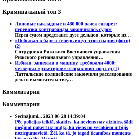
Криминальный топ 3
Липовые накладные и 480 000 пачек сигарет:
перевозка контрабанды закончилась судом
Перед судом предстанет дуэт дельцов, которые из…
«Побывал в баре»: теперь ищут этого парня (фото)
(2)
Сотрудники Рижского Восточного управления
Рижского регионального управления…
Избили, запихали в машину, требовали 4000:
четверых «рэкетиров» отправляют под суд
(1)
Латгальские полицейские закончили расследование
дела о вымогательстве,…
Комментарии
Комментарии
Secinājumi...
2023-06-28 14:39:04
Pēc policijas teiktā, skaidrs, ka neviens nav atzinies, šādi
mēģinot paķert uz muļķi, ka viens no vecākiem ir bijis
noziegumavietā. Žēl, ka tā, jo tagad ticamības moments
būs mazāks. Parasti…