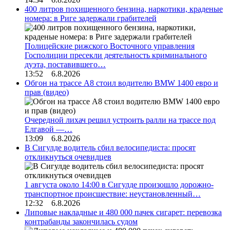
400 литров похищенного бензина, наркотики, краденые
номера: в Риге задержали грабителей
Полицейские рижского Восточного управления
Госполиции пресекли деятельность криминального
дуэта, поставившего…
13:52 6.8.2026
Обгон на трассе А8 стоил водителю BMW 1400 евро и
прав (видео)
Очередной лихач решил устроить ралли на трассе под
Елгавой —…
13:09 6.8.2026
В Сигулде водитель сбил велосипедиста: просят
откликнуться очевидцев
1 августа около 14:00 в Сигулде произошло дорожно-
транспортное происшествие: неустановленный…
12:32 6.8.2026
Липовые накладные и 480 000 пачек сигарет: перевозка
контрабанды закончилась судом