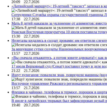
20:09 22.7.2026
«Латвийский маршрут»: 19-летний "таксист" запихал в к
Сотрудники Службы охраны государственной границы 
17:38 22.7.2026
Мать 8 детей наказали за уклонение от алиментов: вме
Рижская Восточная прокуратура 10 июля поставила точк
15:30 22.7.2026
Нелегалы кидались в солдат дровами: им ответили слезо
За минувшие сутки солдаты Национальных вооруженны
13:57 22.7.2026
«Вы сначала откажитесь, а потом зовите адвоката!»: как в
17 июля Верховный суд (Сенат) поставил точку в деле в
21:22 21.7.2026
Ищут хулиганов: повалили знак, повредили машины (вид
Восточное управление Рижского регионального управле
13:57 21.7.2026
Флешки в чайнике, телефоны в термосе, порошок в шорта
В июле в латвийских тюрьмах был зафиксирован целый 
19:40 20.7.2026