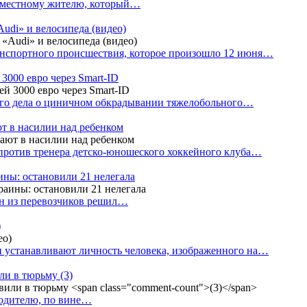
е местному жителю, который…
udi» и велосипеда (видео)
анспортного происшествия, которое произошло 12 июня…
3000 евро через Smart-ID
ого дела о циничном обкрадывании тяжелобольного…
т в насилии над ребенком
против тренера детско-юношеского хоккейного клуба…
аины: остановили 21 нелегала
ин из перевозчиков решил…
)
 устанавливают личность человека, изображенного на…
или в тюрьму
(3)
водителю, по вине…