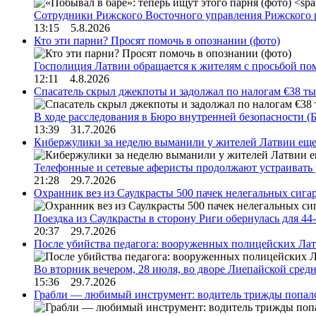
Сотрудники Рижского Восточного управления Рижского 
13:15 5.8.2026
Кто эти парни? Просят помочь в опознании (фото)
Госполиция Латвии обращается к жителям с просьбой п
12:11 4.8.2026
Спасатель скрыл джекпоты и задолжал по налогам €38 ты
В ходе расследования в Бюро внутренней безопасности 
13:39 31.7.2026
Кибержулики за неделю выманили у жителей Латвии еще
Телефонные и сетевые аферисты продолжают устраивать
21:28 29.7.2026
Охранник вез из Саулкрасты 500 пачек нелегальных сигар
Поездка из Саулкрасты в сторону Риги обернулась для 4
20:37 29.7.2026
После убийства педагога: вооруженных полицейских Лат
Во вторник вечером, 28 июля, во дворе Лиепайской сре
15:36 29.7.2026
Грабли — любимый инструмент: водитель трижды попал