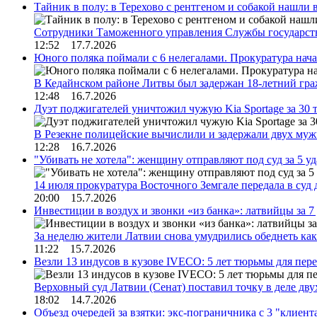
Тайник в полу: в Терехово с рентгеном и собакой нашли 
Сотрудники Таможенного управления Службы государств
12:52 17.7.2026
Юного поляка поймали с 6 нелегалами. Прокуратура нач
В Кедайнском районе Литвы был задержан 18-летний г
12:48 16.7.2026
Дуэт поджигателей уничтожил чужую Kia Sportage за 30 
В Резекне полицейские вычислили и задержали двух му
12:28 16.7.2026
"Убивать не хотела": женщину отправляют под суд за 5 у
14 июля прокуратура Восточного Земгале передала в суд
20:00 15.7.2026
Инвестиции в воздух и звонки «из банка»: латвийцы за 
За неделю жители Латвии снова умудрились обеднеть к
11:22 15.7.2026
Везли 13 индусов в кузове IVECO: 5 лет тюрьмы для пер
Верховный суд Латвии (Сенат) поставил точку в деле д
18:02 14.7.2026
Объезд очередей за взятки: экс-пограничника с 3 "клиен