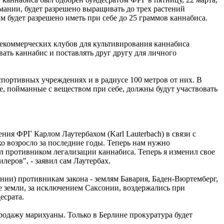
мании, будет разрешено выращивать до трех растений
ым будет разрешено иметь при себе до 25 граммов каннабиса.
некоммерческих клубов для культивирования каннабиса
ать каннабис и поставлять друг другу для личного
портивных учреждениях и в радиусе 100 метров от них. В
е, пойманные с веществом при себе, должны будут участвовать
ия ФРГ Карлом Лаутербахом (Karl Lauterbach) в связи с
о возросло за последние годы. Теперь нам нужно
л противником легализации каннабиса. Теперь я изменил свое
леров", - заявил сам Лаутербах.
ании) противникам закона - землям Бавария, Баден-Вюртемберг,
ые земли, за исключением Саксонии, воздержались при
есрата.
продажу марихуаны. Только в Берлине прокуратура будет