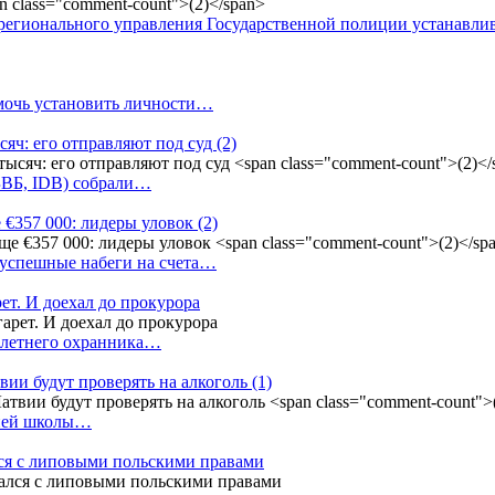
регионального управления Государственной полиции устанавл
омочь установить личности…
сяч: его отправляют под суд
(2)
(БВБ, IDB) собрали…
 €357 000: лидеры уловок
(2)
 успешные набеги на счета…
ет. И доехал до прокурора
4-летнего охранника…
вии будут проверять на алкоголь
(1)
дней школы…
ся с липовыми польскими правами