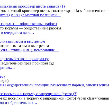
омпактный кроссовер шесть азиатов
(1)
Литвы (VSAT) с местной полицией…
сто тюрьмы — общественные работы
у в очередном деле…
точивым газом и выстрелом
х сил Латвии (НВС), помогавшие…
одитель без прав проиграл суд
одителя,…
ео)
ния Государственной полиции разыскивает парней, запечатлен
х: посылки в тюрьму с запрещенкой (фото)
(3)
ряд изобретательных…