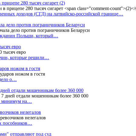
в прицепе 280 тысяч сигарет
(2)
енных доходов (СГД) на латвийско-российской границе…
ала дело против пограничников Беларуси
ражданин Польши, который…
тысяч евро
жчин, которые решили…
даров ножом в гостя
 дело о…
7 дней отдали мошенникам более 360 000
ак минимум на…
евозчиков нелегалов
вух пособников…
тами" отправляют под суд