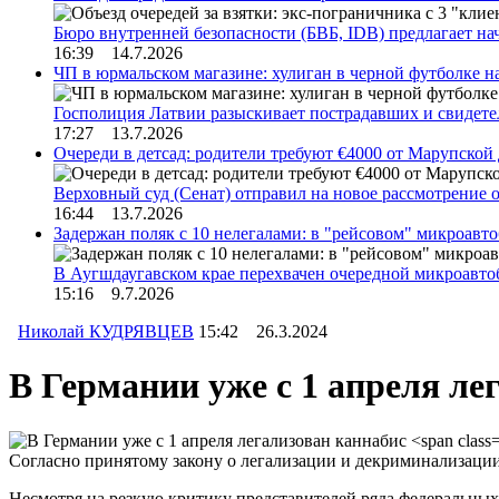
Бюро внутренней безопасности (БВБ, IDB) предлагает н
16:39 14.7.2026
ЧП в юрмальском магазине: хулиган в черной футболке н
Госполиция Латвии разыскивает пострадавших и свидет
17:27 13.7.2026
Очереди в детсад: родители требуют €4000 от Марупской
Верховный суд (Сенат) отправил на новое рассмотрение
16:44 13.7.2026
Задержан поляк с 10 нелегалами: в "рейсовом" микроав
В Аугшдаугавском крае перехвачен очередной микроавто
15:16 9.7.2026
Николай КУДРЯВЦЕВ
15:42 26.3.2024
В Германии уже с 1 апреля л
Согласно принятому закону о легализации и декриминализации 
Несмотря на резкую критику представителей ряда федеральных 