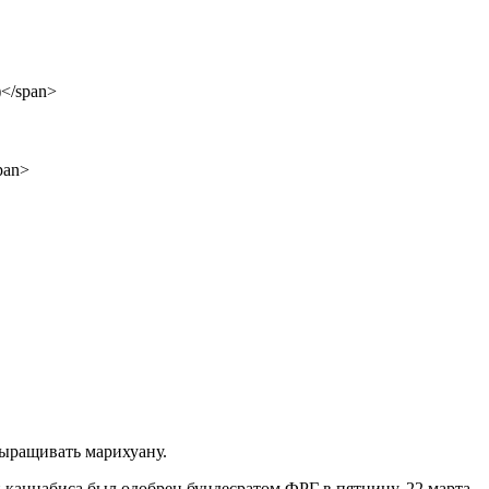
выращивать марихуану.
 каннабиса был одобрен бундесратом ФРГ в пятницу, 22 марта,