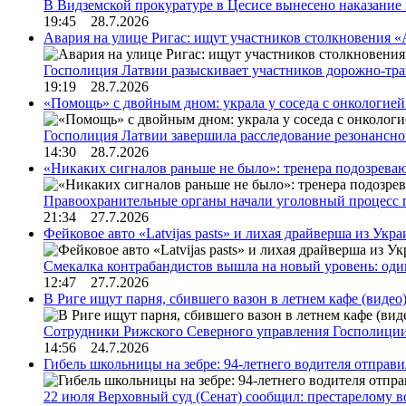
В Видземской прокуратуре в Цесисе вынесено наказани
19:45 28.7.2026
Авария на улице Ригас: ищут участников столкновения «A
Госполиция Латвии разыскивает участников дорожно-тр
19:19 28.7.2026
«Помощь» с двойным дном: украла у соседа с онкологией 
Госполиция Латвии завершила расследование резонансн
14:30 28.7.2026
«Никаких сигналов раньше не было»: тренера подозреваю
Правоохранительные органы начали уголовный процесс 
21:34 27.7.2026
Фейковое авто «Latvijas pasts» и лихая драйверша из Укр
Смекалка контрабандистов вышла на новый уровень: од
12:47 27.7.2026
В Риге ищут парня, сбившего вазон в летнем кафе (видео
Сотрудники Рижского Северного управления Госполиции
14:56 24.7.2026
Гибель школьницы на зебре: 94-летнего водителя отправ
22 июля Верховный суд (Сенат) сообщил: престарелому 