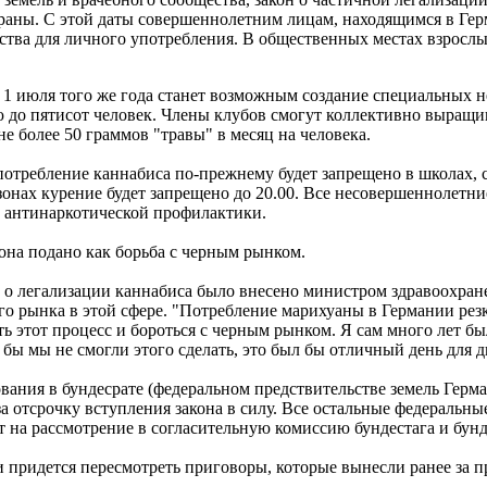
страны. С этой даты совершеннолетним лицам, находящимся в Гер
щества для личного употребления. В общественных местах взросл
с 1 июля того же года станет возможным создание специальных 
 до пятисот человек. Члены клубов смогут коллективно выращив
не более 50 граммов "травы" в месяц на человека.
отребление каннабиса по-прежнему будет запрещено в школах, с
онах курение будет запрещено до 20.00. Все несовершеннолетни
 антинаркотической профилактики.
она подано как борьба с черным рынком.
о легализации каннабиса было внесено министром здравоохранен
го рынка в этой сфере. "Потребление марихуаны в Германии резк
ь этот процесс и бороться с черным рынком. Я сам много лет бы
бы мы не смогли этого сделать, это был бы отличный день для ди
ования в бундесрате (федеральном предствительстве земель Герм
за отсрочку вступления закона в силу. Все остальные федеральн
т на рассмотрение в согласительную комиссию бундестага и бунд
ии придется пересмотреть приговоры, которые вынесли ранее за 