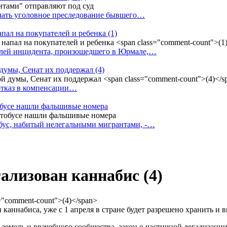
ачать уголовное преследование бывшего…
апал на покупателей и ребенка
(1)
елей инцидента, произошедшего в Юрмале,…
 думы, Сенат их поддержал
(4)
 отказ в компенсации…
тобусе нашли фальшивые номера
бус, набитый нелегальными мигрантами, -…
егализован каннабис
(4)
каннабиса, уже с 1 апреля в стране будет разрешено хранить и 
земель и врачебного сообщества, закон о частичной легализации