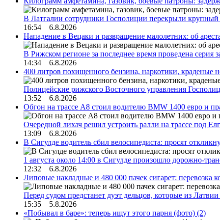
Килограмм амфетамина, газовик, боевые патроны: задер
В Латгалии сотрудники Госполиции перекрыли крупный
16:54 6.8.2026
Нападение в Вецаки и развращение малолетних: об арест
В Рижском регионе за последнее время проведена серия 
14:34 6.8.2026
400 литров похищенного бензина, наркотики, краденые н
Полицейские рижского Восточного управления Госполиц
13:52 6.8.2026
Обгон на трассе А8 стоил водителю BMW 1400 евро и пра
Очередной лихач решил устроить ралли на трассе под Е
13:09 6.8.2026
В Сигулде водитель сбил велосипедиста: просят откликн
1 августа около 14:00 в Сигулде произошло дорожно-тр
12:32 6.8.2026
Липовые накладные и 480 000 пачек сигарет: перевозка 
Перед судом предстанет дуэт дельцов, которые из Латви
15:35 5.8.2026
«Побывал в баре»: теперь ищут этого парня (фото)
(2)