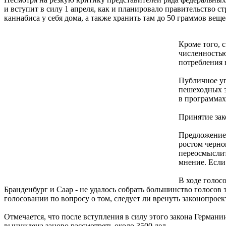
и вступит в силу 1 апреля, как и планировало правительство 
каннабиса у себя дома, а также хранить там до 50 граммов ве
Кроме того, 
численностью
потребления 
Публичное уп
пешеходных з
в программах
Принятие зак
Предложение 
ростом черно
переосмыслит
мнение. Если 
В ходе голос
Бранденбург и Саар - не удалось собрать большинство голосов 
голосовании по вопросу о том, следует ли вренуть законопроек
Отмечается, что после вступления в силу этого закона Герман
вынуждена заново рассмотреть около 3500 дел.