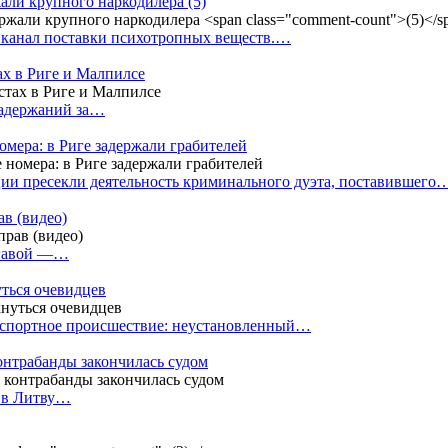
жали крупного наркодилера
(5)
 канал поставки психотропных веществ.…
ах в Риге и Малпилсе
задержаний за…
омера: в Риге задержали грабителей
ии пресекли деятельность криминального дуэта, поставившего
в (видео)
лгавой —…
уться очевидцев
анспортное происшествие: неустановленный…
контрабанды закончилась судом
и в Литву…