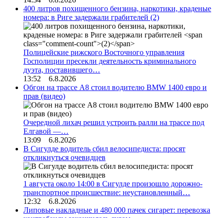
400 литров похищенного бензина, наркотики, краденые
номера: в Риге задержали грабителей
(2)
Полицейские рижского Восточного управления
Госполиции пресекли деятельность криминального
дуэта, поставившего…
13:52 6.8.2026
Обгон на трассе А8 стоил водителю BMW 1400 евро и
прав (видео)
Очередной лихач решил устроить ралли на трассе под
Елгавой —…
13:09 6.8.2026
В Сигулде водитель сбил велосипедиста: просят
откликнуться очевидцев
1 августа около 14:00 в Сигулде произошло дорожно-
транспортное происшествие: неустановленный…
12:32 6.8.2026
Липовые накладные и 480 000 пачек сигарет: перевозка