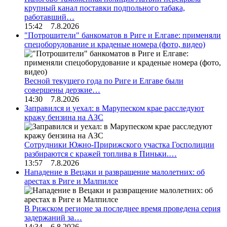
крупный канал поставки подпольного табака,
работавший…
15:42 7.8.2026
"Потрошители" банкоматов в Риге и Елгаве: применяли
спецоборудование и краденые номера (фото, видео)
Весной текущего года по Риге и Елгаве были
совершены дерзкие…
14:30 7.8.2026
Заправился и уехал: в Марупеском крае расследуют
кражу бензина на АЗС
Сотрудники Южно-Пририжского участка Госполиции
разбираются с кражей топлива в Пиньки.…
13:57 7.8.2026
Нападение в Вецаки и развращение малолетних: об
арестах в Риге и Малпилсе
В Рижском регионе за последнее время проведена серия
задержаний за…
14:34 6.8.2026