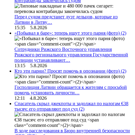
контрабанды закончилась судом
Перед судом предстанет дуэт дельцов, которые из
Латвии в Литву…
15:35 5.8.2026
«Побывал в баре»: теперь ищут этого парня (фото)
(2)
Сотрудники Рижского Восточного управления
Рижского регионального управления Государственной
полиции устанавливают…
13:15 5.8.2026
Кто эти парни? Просят помочь в опознании (фото)
(2)
Госполиция Латвии обращается к жителям с просьбой
помочь установить личности…
12:11 4.8.2026
Спасатель скрыл джекпоты и задолжал по налогам €38
тысяч: его отправляют под суд
(2)
В ходе расследования в Бюро внутренней безопасности