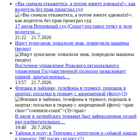
«Вы сначала откажитесь, а потом зовите адвоката!»: как
водитель без прав проиграл суд
17 июля Верховный суд (Сенат) поставил точку в деле
водителя,…
21:22 21.7.2026
Ищут хулиганов: повалили знак, повредили машины
(видео)
Восточное управление Рижского регионального
управления Государственной полиции разыскивает
парней, запечатленных…
13:57 21.7.2026
Флешки в чайнике, телефоны в термосе, порошок в
шортах: посылки в тюрьму с запрещенкой (фото)
(3)
В июле в латвийских тюрьмах был зафиксирован целый
ряд изобретательных…
19:40 20.7.2026
Тайник в полу: в Терехово с рентгеном и собакой нашли
в прицепе 280 тысяч сигарет
(2)