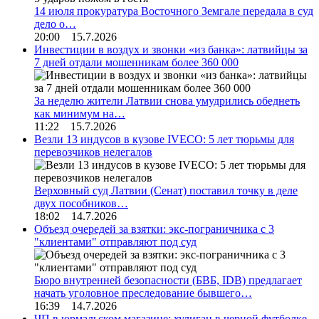
14 июля прокуратура Восточного Земгале передала в суд
дело о…
20:00 15.7.2026
Инвестиции в воздух и звонки «из банка»: латвийцы за
7 дней отдали мошенникам более 360 000
За неделю жители Латвии снова умудрились обеднеть
как минимум на…
11:22 15.7.2026
Везли 13 индусов в кузове IVECO: 5 лет тюрьмы для
перевозчиков нелегалов
Верховный суд Латвии (Сенат) поставил точку в деле
двух пособников…
18:02 14.7.2026
Объезд очередей за взятки: экс-пограничника с 3
"клиентами" отправляют под суд
Бюро внутренней безопасности (БВБ, IDB) предлагает
начать уголовное преследование бывшего…
16:39 14.7.2026
ЧП в юрмальском магазине: хулиган в черной футболке