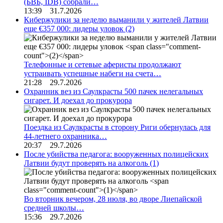
(БВБ, IDB) собрали…
13:39 31.7.2026
Кибержулики за неделю выманили у жителей Латвии
еще €357 000: лидеры уловок
(2)
Телефонные и сетевые аферисты продолжают
устраивать успешные набеги на счета…
21:28 29.7.2026
Охранник вез из Саулкрасты 500 пачек нелегальных
сигарет. И доехал до прокурора
Поездка из Саулкрасты в сторону Риги обернулась для
44-летнего охранника…
20:37 29.7.2026
После убийства педагога: вооруженных полицейских
Латвии будут проверять на алкоголь
(1)
Во вторник вечером, 28 июля, во дворе Лиепайской
средней школы…
15:36 29.7.2026