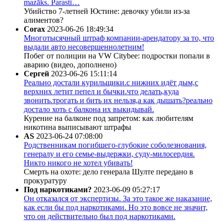
mazāks. Parasti…
Убийство 7-летней Юстине: девочку убили из-за
алиментов?
Corax
2023-06-26 18:49:34
Многотысячный штраф компании-арендатору за то, что
выдали авто несовершеннолетним!
Побег от полиции на VW Citybee: подростки попали в
аварию (видео, дополнено)
Сергей
2023-06-26 15:11:14
Реально достали курильщики.с нижних идёт дым,с
верхних летит пепел и бычки.что делать,куда
звонить.трогать и бить их нельзя,а как дышать?реально
достало хоть с балкона их выкидывай.
Курение на балконе под запретом: как любителям
никотина выписывают штрафы
AS
2023-06-24 07:08:00
Родственникам погибшего-глубокие соболезнования,
генералу и его семье-выдержки, суду-милосердия.
Никто никого не хотел убивать!
Смерть на охоте: дело генерала Шулте передано в
прокуратуру
Под наркотиками?
2023-06-09 05:27:17
Он отказался от экспертизы. За это такое же наказание,
как если бы под наркотиками. Но это вовсе не значит,
что он действительно был под наркотиками.