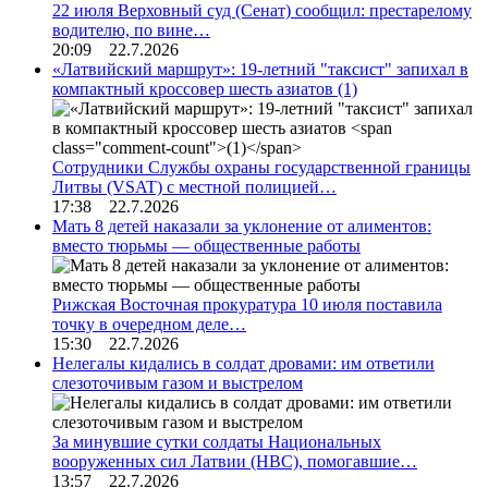
22 июля Верховный суд (Сенат) сообщил: престарелому
водителю, по вине…
20:09 22.7.2026
«Латвийский маршрут»: 19-летний "таксист" запихал в
компактный кроссовер шесть азиатов
(1)
Сотрудники Службы охраны государственной границы
Литвы (VSAT) с местной полицией…
17:38 22.7.2026
Мать 8 детей наказали за уклонение от алиментов:
вместо тюрьмы — общественные работы
Рижская Восточная прокуратура 10 июля поставила
точку в очередном деле…
15:30 22.7.2026
Нелегалы кидались в солдат дровами: им ответили
слезоточивым газом и выстрелом
За минувшие сутки солдаты Национальных
вооруженных сил Латвии (НВС), помогавшие…
13:57 22.7.2026