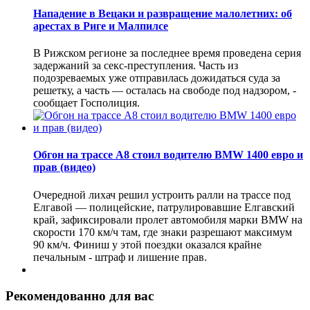
Нападение в Вецаки и развращение малолетних: об
арестах в Риге и Малпилсе
В Рижском регионе за последнее время проведена серия
задержаний за секс-преступления. Часть из
подозреваемых уже отправилась дожидаться суда за
решетку, а часть — осталась на свободе под надзором, -
сообщает Госполиция.
Обгон на трассе А8 стоил водителю BMW 1400 евро и
прав (видео)
Очередной лихач решил устроить ралли на трассе под
Елгавой — полицейские, патрулировавшие Елгавский
край, зафиксировали пролет автомобиля марки BMW на
скорости 170 км/ч там, где знаки разрешают максимум
90 км/ч. Финиш у этой поездки оказался крайне
печальным - штраф и лишение прав.
Рекомендованно для вас