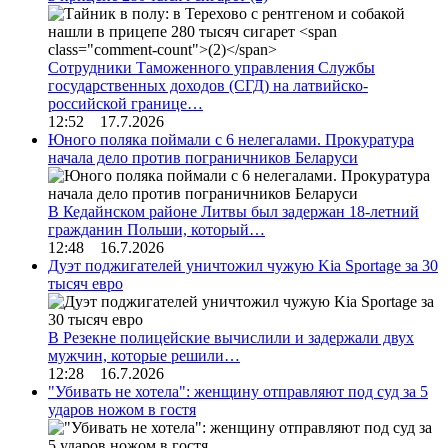
Сотрудники Таможенного управления Службы
государственных доходов (СГД) на латвийско-
российской границе…
12:52 17.7.2026
Юного поляка поймали с 6 нелегалами. Прокуратура
начала дело против пограничников Беларуси
В Кедайнском районе Литвы был задержан 18-летний
гражданин Польши, который…
12:48 16.7.2026
Дуэт поджигателей уничтожил чужую Kia Sportage за 30
тысяч евро
В Резекне полицейские вычислили и задержали двух
мужчин, которые решили…
12:28 16.7.2026
"Убивать не хотела": женщину отправляют под суд за 5
ударов ножом в гостя