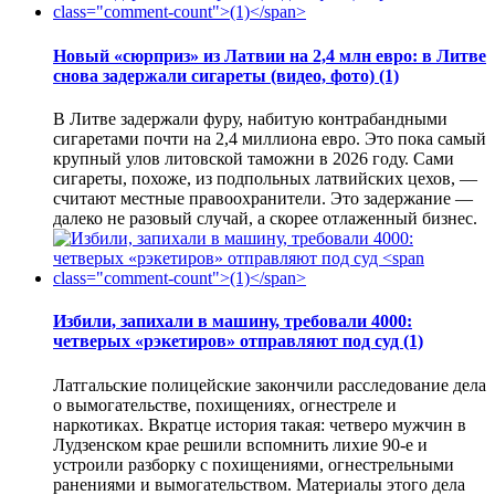
Новый «сюрприз» из Латвии на 2,4 млн евро: в Литве
снова задержали сигареты (видео, фото)
(1)
В Литве задержали фуру, набитую контрабандными
сигаретами почти на 2,4 миллиона евро. Это пока самый
крупный улов литовской таможни в 2026 году. Сами
сигареты, похоже, из подпольных латвийских цехов, —
считают местные правоохранители. Это задержание —
далеко не разовый случай, а скорее отлаженный бизнес.
Избили, запихали в машину, требовали 4000:
четверых «рэкетиров» отправляют под суд
(1)
Латгальские полицейские закончили расследование дела
о вымогательстве, похищениях, огнестреле и
наркотиках. Вкратце история такая: четверо мужчин в
Лудзенском крае решили вспомнить лихие 90-е и
устроили разборку с похищениями, огнестрельными
ранениями и вымогательством. Материалы этого дела