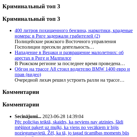
Криминальный топ 3
Криминальный топ 3
400 литров похищенного бензина, наркотики, краденые
номера: в Риге задержали грабителей
(2)
Полицейские рижского Восточного управления
Госполиции пресекли деятельность…
Нападение в Вецаки и развращение малолетних: об
арестах в Риге и Малпилсе
В Рижском регионе за последнее время проведена…
Обгон на трассе А8 стоил водителю BMW 1400 евро и
прав (видео)
Очередной лихач решил устроить ралли на трассе…
Комментарии
Комментарии
Secinājumi...
2023-06-28 14:39:04
Pēc policijas teiktā, skaidrs, ka neviens nav atzinies, šādi
mēģinot paķert uz muļķi, ka viens no vecākiem ir bijis
noziegumavietā. Žēl, ka tā, jo tagad ticamības moments būs