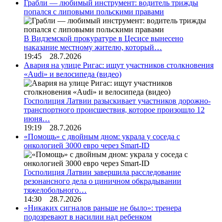
Грабли — любимый инструмент: водитель трижды
попался с липовыми польскими правами
В Видземской прокуратуре в Цесисе вынесено
наказание местному жителю, который…
19:45 28.7.2026
Авария на улице Ригас: ищут участников столкновения
«Audi» и велосипеда (видео)
Госполиция Латвии разыскивает участников дорожно-
транспортного происшествия, которое произошло 12
июня…
19:19 28.7.2026
«Помощь» с двойным дном: украла у соседа с
онкологией 3000 евро через Smart-ID
Госполиция Латвии завершила расследование
резонансного дела о циничном обкрадывании
тяжелобольного…
14:30 28.7.2026
«Никаких сигналов раньше не было»: тренера
подозревают в насилии над ребенком