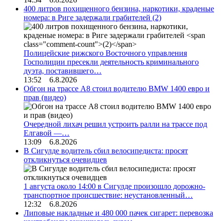
400 литров похищенного бензина, наркотики, краденые
номера: в Риге задержали грабителей
(2)
Полицейские рижского Восточного управления
Госполиции пресекли деятельность криминального
дуэта, поставившего…
13:52 6.8.2026
Обгон на трассе А8 стоил водителю BMW 1400 евро и
прав (видео)
Очередной лихач решил устроить ралли на трассе под
Елгавой —…
13:09 6.8.2026
В Сигулде водитель сбил велосипедиста: просят
откликнуться очевидцев
1 августа около 14:00 в Сигулде произошло дорожно-
транспортное происшествие: неустановленный…
12:32 6.8.2026
Липовые накладные и 480 000 пачек сигарет: перевозка