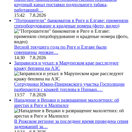
крупный канал поставки подпольного табака,
работавший…
15:42 7.8.2026
"Потрошители" банкоматов в Риге и Елгаве: применяли
спецоборудование и краденые номера (фото, видео)
Весной текущего года по Риге и Елгаве были
совершены дерзкие…
14:30 7.8.2026
Заправился и уехал: в Марупеском крае расследуют
кражу бензина на АЗС
Сотрудники Южно-Пририжского участка Госполиции
разбираются с кражей топлива в Пиньки.…
13:57 7.8.2026
Нападение в Вецаки и развращение малолетних: об
арестах в Риге и Малпилсе
В Рижском регионе за последнее время проведена серия
задержаний за…
14:34 6.8.2026