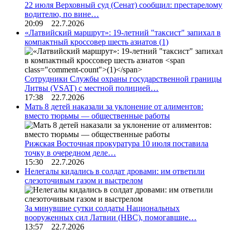
22 июля Верховный суд (Сенат) сообщил: престарелому
водителю, по вине…
20:09 22.7.2026
«Латвийский маршрут»: 19-летний "таксист" запихал в
компактный кроссовер шесть азиатов
(1)
Сотрудники Службы охраны государственной границы
Литвы (VSAT) с местной полицией…
17:38 22.7.2026
Мать 8 детей наказали за уклонение от алиментов:
вместо тюрьмы — общественные работы
Рижская Восточная прокуратура 10 июля поставила
точку в очередном деле…
15:30 22.7.2026
Нелегалы кидались в солдат дровами: им ответили
слезоточивым газом и выстрелом
За минувшие сутки солдаты Национальных
вооруженных сил Латвии (НВС), помогавшие…
13:57 22.7.2026