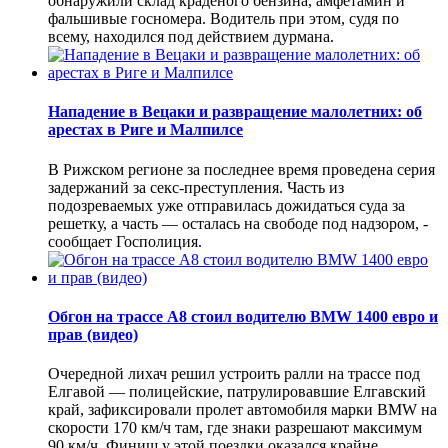
обнаружили склад краденого бензина, амфетамин и
фальшивые госномера. Водитель при этом, судя по
всему, находился под действием дурмана.
Нападение в Вецаки и развращение малолетних: об
арестах в Риге и Малпилсе
В Рижском регионе за последнее время проведена серия
задержаний за секс-преступления. Часть из
подозреваемых уже отправилась дожидаться суда за
решетку, а часть — осталась на свободе под надзором, -
сообщает Госполиция.
Обгон на трассе А8 стоил водителю BMW 1400 евро и
прав (видео)
Очередной лихач решил устроить ралли на трассе под
Елгавой — полицейские, патрулировавшие Елгавский
край, зафиксировали пролет автомобиля марки BMW на
скорости 170 км/ч там, где знаки разрешают максимум
90 км/ч. Финиш у этой поездки оказался крайне