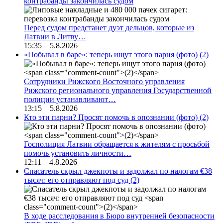
контрабанды закончилась судом
Перед судом предстанет дуэт дельцов, которые из
Латвии в Литву…
15:35 5.8.2026
«Побывал в баре»: теперь ищут этого парня (фото)
(2)
Сотрудники Рижского Восточного управления
Рижского регионального управления Государственной
полиции устанавливают…
13:15 5.8.2026
Кто эти парни? Просят помочь в опознании (фото)
(2)
Госполиция Латвии обращается к жителям с просьбой
помочь установить личности…
12:11 4.8.2026
Спасатель скрыл джекпоты и задолжал по налогам €38
тысяч: его отправляют под суд
(2)
В ходе расследования в Бюро внутренней безопасности