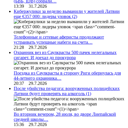
(БВБ, IDB) собрали…
13:39 31.7.2026
Кибержулики за неделю выманили у жителей Латвии
еще €357 000: лидеры уловок
(2)
Телефонные и сетевые аферисты продолжают
устраивать успешные набеги на счета…
21:28 29.7.2026
Охранник вез из Саулкрасты 500 пачек нелегальных
сигарет. И доехал до прокурора
Поездка из Саулкрасты в сторону Риги обернулась для
44-летнего охранника…
20:37 29.7.2026
После убийства педагога: вооруженных полицейских
Латвии будут проверять на алкоголь
(1)
Во вторник вечером, 28 июля, во дворе Лиепайской
средней школы…
15:36 29.7.2026