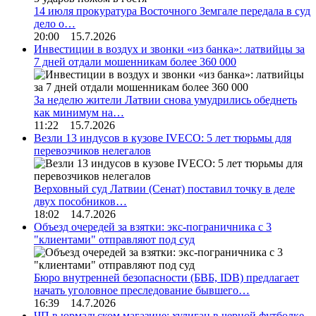
14 июля прокуратура Восточного Земгале передала в суд
дело о…
20:00 15.7.2026
Инвестиции в воздух и звонки «из банка»: латвийцы за
7 дней отдали мошенникам более 360 000
За неделю жители Латвии снова умудрились обеднеть
как минимум на…
11:22 15.7.2026
Везли 13 индусов в кузове IVECO: 5 лет тюрьмы для
перевозчиков нелегалов
Верховный суд Латвии (Сенат) поставил точку в деле
двух пособников…
18:02 14.7.2026
Объезд очередей за взятки: экс-пограничника с 3
"клиентами" отправляют под суд
Бюро внутренней безопасности (БВБ, IDB) предлагает
начать уголовное преследование бывшего…
16:39 14.7.2026
ЧП в юрмальском магазине: хулиган в черной футболке