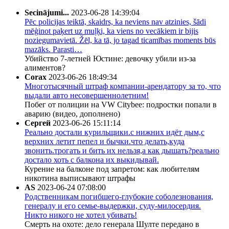
Secinājumi...
2023-06-28 14:39:04
Pēc policijas teiktā, skaidrs, ka neviens nav atzinies, šādi
mēģinot paķert uz muļķi, ka viens no vecākiem ir bijis
noziegumavietā. Žēl, ka tā, jo tagad ticamības moments būs
mazāks. Parasti…
Убийство 7-летней Юстине: девочку убили из-за
алиментов?
Corax
2023-06-26 18:49:34
Многотысячный штраф компании-арендатору за то, что
выдали авто несовершеннолетним!
Побег от полиции на VW Citybee: подростки попали в
аварию (видео, дополнено)
Сергей
2023-06-26 15:11:14
Реально достали курильщики.с нижних идёт дым,с
верхних летит пепел и бычки.что делать,куда
звонить.трогать и бить их нельзя,а как дышать?реально
достало хоть с балкона их выкидывай.
Курение на балконе под запретом: как любителям
никотина выписывают штрафы
AS
2023-06-24 07:08:00
Родственникам погибшего-глубокие соболезнования,
генералу и его семье-выдержки, суду-милосердия.
Никто никого не хотел убивать!
Смерть на охоте: дело генерала Шулте передано в