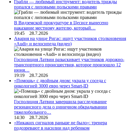
Грабли — любимый инструмент: водитель трижды
попался с липовыми польскими правами
В Видземской прокуратуре в Цесисе вынесено
наказание местному жителю, который…
19:45 28.7.2026
Авария на улице Ригас: ищут участников столкновения
«Audi» и велосипеда (видео)
Госполиция Латвии разыскивает участников дорожно-
транспортного происшествия, которое произошло 12
июня…
19:19 28.7.2026
«Помощь» с двойным дном: украла у соседа с
онкологией 3000 евро через Smart-ID
Госполиция Латвии завершила расследование
резонансного дела о циничном обкрадывании
тяжелобольного…
14:30 28.7.2026
«Никаких сигналов раньше не было»: тренера
подозревают в насилии над ребенком