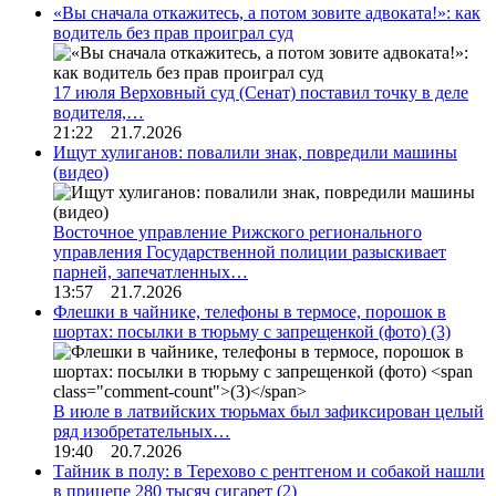
«Вы сначала откажитесь, а потом зовите адвоката!»: как
водитель без прав проиграл суд
17 июля Верховный суд (Сенат) поставил точку в деле
водителя,…
21:22 21.7.2026
Ищут хулиганов: повалили знак, повредили машины
(видео)
Восточное управление Рижского регионального
управления Государственной полиции разыскивает
парней, запечатленных…
13:57 21.7.2026
Флешки в чайнике, телефоны в термосе, порошок в
шортах: посылки в тюрьму с запрещенкой (фото)
(3)
В июле в латвийских тюрьмах был зафиксирован целый
ряд изобретательных…
19:40 20.7.2026
Тайник в полу: в Терехово с рентгеном и собакой нашли
в прицепе 280 тысяч сигарет
(2)