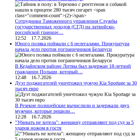
Сотрудники Таможенного управления Службы
государственных доходов (СГД) на латвийско-
российской границе…
12:52 17.7.2026
Юного поляка поймали с 6 нелегалами. Прокуратура
начала дело против пограничников Беларуси
В Кедайнском районе Литвы был задержан 18-летний
гражданин Польши, который…
12:48 16.7.2026
Дуэт поджигателей уничтожил чужую Kia Sportage за 30
тысяч евро
В Резекне полицейские вычислили и задержали двух
мужчин, которые решили…
12:28 16.7.2026
"Убивать не хотела": женщину отправляют под суд за 5
ударов ножом в гостя