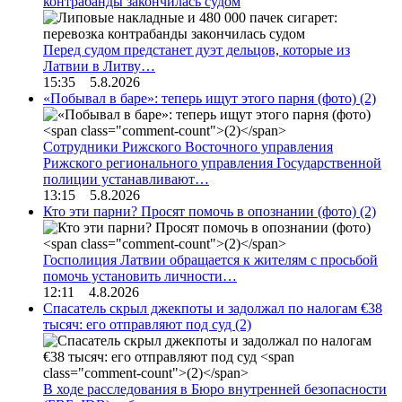
контрабанды закончилась судом
Перед судом предстанет дуэт дельцов, которые из
Латвии в Литву…
15:35 5.8.2026
«Побывал в баре»: теперь ищут этого парня (фото)
(2)
Сотрудники Рижского Восточного управления
Рижского регионального управления Государственной
полиции устанавливают…
13:15 5.8.2026
Кто эти парни? Просят помочь в опознании (фото)
(2)
Госполиция Латвии обращается к жителям с просьбой
помочь установить личности…
12:11 4.8.2026
Спасатель скрыл джекпоты и задолжал по налогам €38
тысяч: его отправляют под суд
(2)
В ходе расследования в Бюро внутренней безопасности