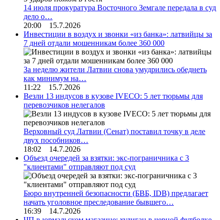
14 июля прокуратура Восточного Земгале передала в суд
дело о…
20:00 15.7.2026
Инвестиции в воздух и звонки «из банка»: латвийцы за
7 дней отдали мошенникам более 360 000
За неделю жители Латвии снова умудрились обеднеть
как минимум на…
11:22 15.7.2026
Везли 13 индусов в кузове IVECO: 5 лет тюрьмы для
перевозчиков нелегалов
Верховный суд Латвии (Сенат) поставил точку в деле
двух пособников…
18:02 14.7.2026
Объезд очередей за взятки: экс-пограничника с 3
"клиентами" отправляют под суд
Бюро внутренней безопасности (БВБ, IDB) предлагает
начать уголовное преследование бывшего…
16:39 14.7.2026
ЧП в юрмальском магазине: хулиган в черной футболке