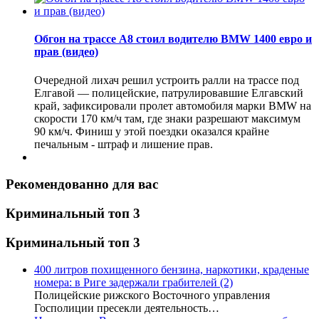
Обгон на трассе А8 стоил водителю BMW 1400 евро и
прав (видео)
Очередной лихач решил устроить ралли на трассе под
Елгавой — полицейские, патрулировавшие Елгавский
край, зафиксировали пролет автомобиля марки BMW на
скорости 170 км/ч там, где знаки разрешают максимум
90 км/ч. Финиш у этой поездки оказался крайне
печальным - штраф и лишение прав.
Рекомендованно для вас
Криминальный топ 3
Криминальный топ 3
400 литров похищенного бензина, наркотики, краденые
номера: в Риге задержали грабителей
(2)
Полицейские рижского Восточного управления
Госполиции пресекли деятельность…