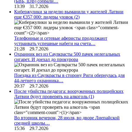
(БВБ, IDB) собрали…
13:39 31.7.2026
Кибержулики за неделю выманили у жителей Латвии
еще €357 000: лидеры уловок
(2)
Телефонные и сетевые аферисты продолжают
устраивать успешные набеги на счета…
21:28 29.7.2026
Охранник вез из Саулкрасты 500 пачек нелегальных
сигарет. И доехал до прокурора
Поездка из Саулкрасты в сторону Риги обернулась для
44-летнего охранника…
20:37 29.7.2026
После убийства педагога: вооруженных полицейских
Латвии будут проверять на алкоголь
(1)
Во вторник вечером, 28 июля, во дворе Лиепайской
средней школы…
15:36 29.7.2026