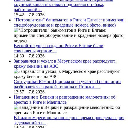
крупный канал поставки подпольного табака,
работавший…
15:42 7.8.2026
"Потрошители" банкоматов в Риге и Елгаве: применяли
спецоборудование и краденые номера (фото, видео)
Весной текущего года по Риге и Елгаве были
совершены дерзкие…
14:30 7.8.2026
Заправился и уехал: в Марупеском крае расследуют
кражу бензина на АЗС
Сотрудники Южно-Пририжского участка Госполиции
разбираются с кражей топлива в Пиньки.…
13:57 7.8.2026
Нападение в Вецаки и развращение малолетних: об
арестах в Риге и Малпилсе
В Рижском регионе за последнее время проведена серия
задержаний за…
14:34 6.8.2026