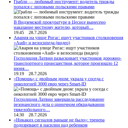
Грабли — любимый инструмент: водитель трижды
попался с липовыми польскими правами
В Видземской прокуратуре в Цесисе вынесено
наказание местному жителю, который…
19:45 28.7.2026
Авария на улице Ригас: ищут участников столкновения
«Audi» и велосипеда (видео)
Госполиция Латвии разыскивает участников дорожно-
транспортного происшествия, которое произошло 12
июня…
19:19 28.7.2026
«Помощь» с двойным дном: украла у соседа с
онкологией 3000 евро через Smart-ID
Госполиция Латвии завершила расследование
резонансного дела о циничном обкрадывании
тяжелобольного…
14:30 28.7.2026
«Никаких сигналов раньше не было»: тренера
подозревают в насилии над ребенком