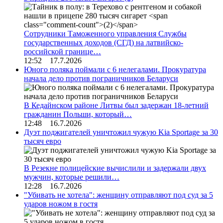
Сотрудники Таможенного управления Службы
государственных доходов (СГД) на латвийско-
российской границе…
12:52 17.7.2026
Юного поляка поймали с 6 нелегалами. Прокуратура
начала дело против пограничников Беларуси
В Кедайнском районе Литвы был задержан 18-летний
гражданин Польши, который…
12:48 16.7.2026
Дуэт поджигателей уничтожил чужую Kia Sportage за 30
тысяч евро
В Резекне полицейские вычислили и задержали двух
мужчин, которые решили…
12:28 16.7.2026
"Убивать не хотела": женщину отправляют под суд за 5
ударов ножом в гостя