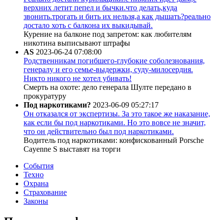
верхних летит пепел и бычки.что делать,куда
звонить.трогать и бить их нельзя,а как дышать?реально
достало хоть с балкона их выкидывай.
Курение на балконе под запретом: как любителям
никотина выписывают штрафы
AS
2023-06-24 07:08:00
Родственникам погибшего-глубокие соболезнования,
генералу и его семье-выдержки, суду-милосердия.
Никто никого не хотел убивать!
Смерть на охоте: дело генерала Шулте передано в
прокуратуру
Под наркотиками?
2023-06-09 05:27:17
Он отказался от экспертизы. За это такое же наказание,
как если бы под наркотиками. Но это вовсе не значит,
что он действительно был под наркотиками.
Водитель под наркотиками: конфискованный Porsche
Cayenne S выставят на торги
События
Техно
Охрана
Страхование
Законы