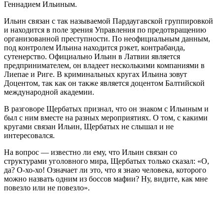
Геннадием Ильиным.
Ильин связан с так называемой Пардаугавской группировкой
и находится в поле зрения Управления по предотвращению
организованной преступности. По неофициальным данным,
под контролем Ильина находится рэкет, контрабанда,
сутенерство. Официально Ильин в Латвии является
предпринимателем, он владеет несколькими компаниями в
Лиепае и Риге. В криминальных кругах Ильина зовут
Доцентом, так как он также является доцентом Балтийской
международной академии.
В разговоре Щербатых признал, что он знаком с Ильиным и
был с ним вместе на разных мероприятиях. О том, с какими
кругами связан Ильин, Щербатых не слышал и не
интересовался.
На вопрос — известно ли ему, что Ильин связан со
структурами уголовного мира, Щербатых только сказал: «О,
да? О-хо-хо! Означает ли это, что я знаю человека, которого
можно назвать одним из боссов мафии? Ну, видите, как мне
повезло или не повезло».