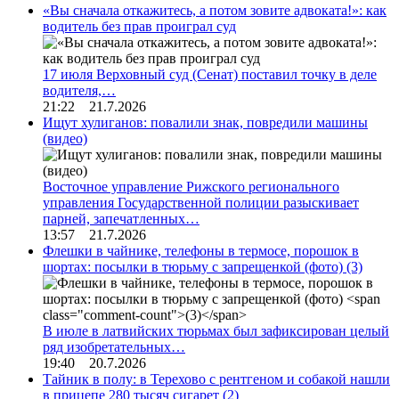
«Вы сначала откажитесь, а потом зовите адвоката!»: как
водитель без прав проиграл суд
17 июля Верховный суд (Сенат) поставил точку в деле
водителя,…
21:22 21.7.2026
Ищут хулиганов: повалили знак, повредили машины
(видео)
Восточное управление Рижского регионального
управления Государственной полиции разыскивает
парней, запечатленных…
13:57 21.7.2026
Флешки в чайнике, телефоны в термосе, порошок в
шортах: посылки в тюрьму с запрещенкой (фото)
(3)
В июле в латвийских тюрьмах был зафиксирован целый
ряд изобретательных…
19:40 20.7.2026
Тайник в полу: в Терехово с рентгеном и собакой нашли
в прицепе 280 тысяч сигарет
(2)