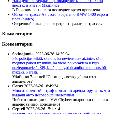
Нападение в Вецаки и развращение малолетних: об
арестах в Риге и Малпилсе
В Рижском регионе за последнее время проведена…
Обгон на трассе А8 стоил водителю BMW 1400 евро и
прав (видео)
Очередной лихач решил устроить ралли на трассе…
Комментарии
Комментарии
Secinājumi...
2023-06-28 14:39:04
Pēc policijas teiktā, skaidrs, ka neviens nav atzinies, šādi
mēģinot paķert uz muļķi, ka viens no vecākiem ir bijis
noziegumavietā. Žēl, ka tā, jo tagad ticamības moments būs
mazāks. Parasti…
Убийство 7-летней Юстине: девочку убили из-за
алиментов?
Corax
2023-06-26 18:49:34
Многотысячный штраф компании-арендатору за то, что
выдали авто несовершеннолетним!
Побег от полиции на VW Citybee: подростки попали в
аварию (видео, дополнено)
Сергей
2023-06-26 15:11:14
Реально достали курильщики.с нижних идёт дым,с