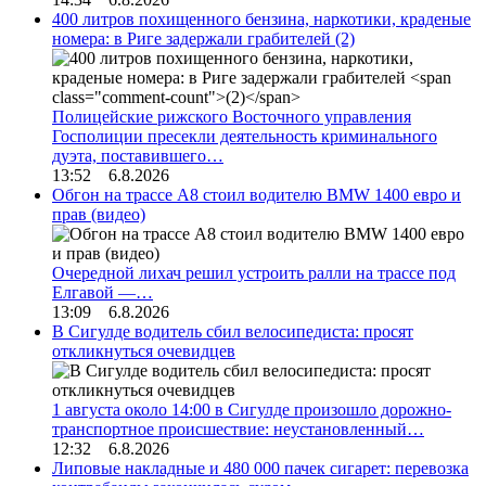
400 литров похищенного бензина, наркотики, краденые
номера: в Риге задержали грабителей
(2)
Полицейские рижского Восточного управления
Госполиции пресекли деятельность криминального
дуэта, поставившего…
13:52 6.8.2026
Обгон на трассе А8 стоил водителю BMW 1400 евро и
прав (видео)
Очередной лихач решил устроить ралли на трассе под
Елгавой —…
13:09 6.8.2026
В Сигулде водитель сбил велосипедиста: просят
откликнуться очевидцев
1 августа около 14:00 в Сигулде произошло дорожно-
транспортное происшествие: неустановленный…
12:32 6.8.2026
Липовые накладные и 480 000 пачек сигарет: перевозка