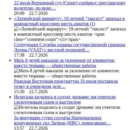
22 июля Верховный суд (Сенат) сообщил: престарелому
водителю, по вине…
20:09 22.7.2026
«Латвийский маршрут»: 19-летний "таксист" запихал в
компактный кроссовер шесть азиатов
(1)
Сотрудники Службы охраны государственной границы
Литвы (VSAT) с местной полицией…
17:38 22.7.2026
Мать 8 детей наказали за уклонение от алиментов:
вместо тюрьмы — общественные работы
Рижская Восточная прокуратура 10 июля поставила
точку в очередном деле…
15:30 22.7.2026
Нелегалы кидались в солдат дровами: им ответили
слезоточивым газом и выстрелом
За минувшие сутки солдаты Национальных
вооруженных сил Латвии (НВС), помогавшие…
13:57 22.7.2026