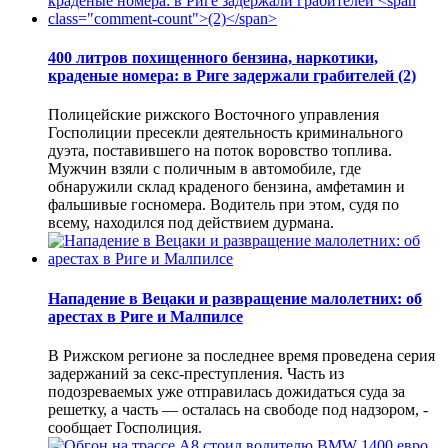
400 литров похищенного бензина, наркотики,
краденые номера: в Риге задержали грабителей
(2)
Полицейские рижского Восточного управления
Госполиции пресекли деятельность криминального
дуэта, поставившего на поток воровство топлива.
Мужчин взяли с поличным в автомобиле, где
обнаружили склад краденого бензина, амфетамин и
фальшивые госномера. Водитель при этом, судя по
всему, находился под действием дурмана.
Нападение в Вецаки и развращение малолетних: об
арестах в Риге и Малпилсе
В Рижском регионе за последнее время проведена серия
задержаний за секс-преступления. Часть из
подозреваемых уже отправилась дожидаться суда за
решетку, а часть — осталась на свободе под надзором, -
сообщает Госполиция.