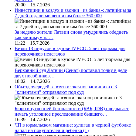
20:00 15.7.2026
Инвестиции в воздух и звонки «из банка»: латвийцы за
7 дней отдали мошенникам более 360 000
За неделю жители Латвии снова умудрились обеднеть
как минимум на…
11:22 15.7.2026
Везли 13 индусов в кузове IVECO: 5 лет тюрьмы для
перевозчиков нелегалов
Верховный суд Латвии (Сенат) поставил точку в деле
двух пособников…
18:02 14.7.2026
Объезд очередей за взятки: экс-пограничника с 3
"клиентами" отправляют под суд
Бюро внутренней безопасности (БВБ, IDB) предлагает
начать уголовное преследование бывшего…
16:39 14.7.2026
ЧП в юрмальском магазине: хулиган в черной футболке
напал на покупателей и ребенка
(1)