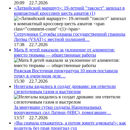
20:09 22.7.2026
«Латвийский маршрут»: 19-летний "таксист" запихал в
компактный кроссовер шесть азиатов
(1)
Сотрудники Службы охраны государственной границы
Литвы (VSAT) с местной полицией…
17:38 22.7.2026
Мать 8 детей наказали за уклонение от алиментов:
вместо тюрьмы — общественные работы
Рижская Восточная прокуратура 10 июля поставила
точку в очередном деле…
15:30 22.7.2026
Нелегалы кидались в солдат дровами: им ответили
слезоточивым газом и выстрелом
За минувшие сутки солдаты Национальных
вооруженных сил Латвии (НВС), помогавшие…
13:57 22.7.2026
«Вы сначала откажитесь, а потом зовите адвоката!»: как
водитель без прав проиграл суд