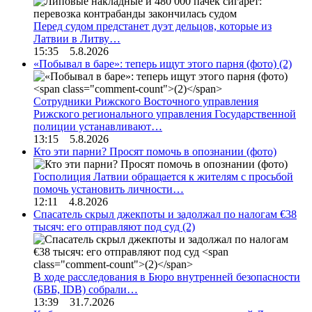
Перед судом предстанет дуэт дельцов, которые из
Латвии в Литву…
15:35 5.8.2026
«Побывал в баре»: теперь ищут этого парня (фото)
(2)
Сотрудники Рижского Восточного управления
Рижского регионального управления Государственной
полиции устанавливают…
13:15 5.8.2026
Кто эти парни? Просят помочь в опознании (фото)
Госполиция Латвии обращается к жителям с просьбой
помочь установить личности…
12:11 4.8.2026
Спасатель скрыл джекпоты и задолжал по налогам €38
тысяч: его отправляют под суд
(2)
В ходе расследования в Бюро внутренней безопасности
(БВБ, IDB) собрали…
13:39 31.7.2026