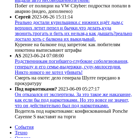
выдали авто несовершеннолетним!
Побег от полиции на VW Citybee: подростки попали в
аварию (видео, дополнено)
Сергей
2023-06-26 15:11:14
Реально достали курильщики.с нижних идёт дым,с
верхних летит пепел и бычки.что делать,куда
звонить.трогать и бить их нельзя,а как дышать?реально
достало хоть с балкона их выкидывай.
Курение на балконе под запретом: как любителям
никотина выписывают штрафы
AS
2023-06-24 07:08:00
Родственникам погибшего-глубокие соболезнования,
генералу и его семье-выдержки, суду-милосердия.
Никто никого не хотел убивать!
Смерть на охоте: дело генерала Шулте передано в
прокуратуру
Под наркотиками?
2023-06-09 05:27:17
Он отказался от экспертизы. За это такое же наказание,
как если бы под наркотиками. Но это вовсе не значит,
что он действительно был под наркотиками.
Водитель под наркотиками: конфискованный Porsche
Cayenne S выставят на торги
События
Техно