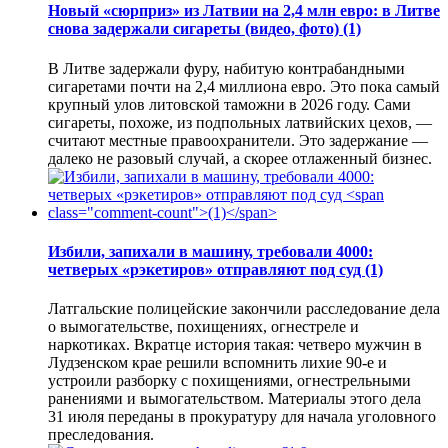
Новый «сюрприз» из Латвии на 2,4 млн евро: в Литве
снова задержали сигареты (видео, фото)
(1)
В Литве задержали фуру, набитую контрабандными
сигаретами почти на 2,4 миллиона евро. Это пока самый
крупный улов литовской таможни в 2026 году. Сами
сигареты, похоже, из подпольных латвийских цехов, —
считают местные правоохранители. Это задержание —
далеко не разовый случай, а скорее отлаженный бизнес.
Избили, запихали в машину, требовали 4000:
четверых «рэкетиров» отправляют под суд
(1)
Латгальские полицейские закончили расследование дела
о вымогательстве, похищениях, огнестреле и
наркотиках. Вкратце история такая: четверо мужчин в
Лудзенском крае решили вспомнить лихие 90-е и
устроили разборку с похищениями, огнестрельными
ранениями и вымогательством. Материалы этого дела
31 июля переданы в прокуратуру для начала уголовного
преследования.