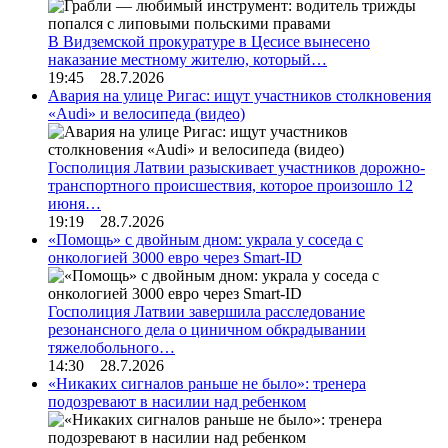
В Видземской прокуратуре в Цесисе вынесено
наказание местному жителю, который…
19:45 28.7.2026
Авария на улице Ригас: ищут участников столкновения
«Audi» и велосипеда (видео)
Госполиция Латвии разыскивает участников дорожно-
транспортного происшествия, которое произошло 12
июня…
19:19 28.7.2026
«Помощь» с двойным дном: украла у соседа с
онкологией 3000 евро через Smart-ID
Госполиция Латвии завершила расследование
резонансного дела о циничном обкрадывании
тяжелобольного…
14:30 28.7.2026
«Никаких сигналов раньше не было»: тренера
подозревают в насилии над ребенком