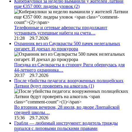
Кибержулики за неделю выманили у жителей Латвии
еще €357 000: лидеры уловок
(2)
Телефонные и сетевые аферисты продолжают
устраивать успешные набеги на счета…
21:28 29.7.2026
Охранник вез из Саулкрасты 500 пачек нелегальных
сигарет. И доехал до прокурора
Поездка из Саулкрасты в сторону Риги обернулась для
44-летнего охранника…
20:37 29.7.2026
После убийства педагога: вооруженных полицейских
Латвии будут проверять на алкоголь
(1)
Во вторник вечером, 28 июля, во дворе Лиепайской
средней школы…
15:36 29.7.2026
Грабли — любимый инструмент: водитель трижды
попался с липовыми польскими правами