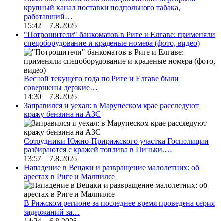
крупный канал поставки подпольного табака,
работавший…
15:42 7.8.2026
"Потрошители" банкоматов в Риге и Елгаве: применяли
спецоборудование и краденые номера (фото, видео)
Весной текущего года по Риге и Елгаве были
совершены дерзкие…
14:30 7.8.2026
Заправился и уехал: в Марупеском крае расследуют
кражу бензина на АЗС
Сотрудники Южно-Пририжского участка Госполиции
разбираются с кражей топлива в Пиньки.…
13:57 7.8.2026
Нападение в Вецаки и развращение малолетних: об
арестах в Риге и Малпилсе
В Рижском регионе за последнее время проведена серия
задержаний за…
14:34 6.8.2026