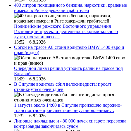
400 литров похищенного бензина, наркотики, краденые
номера: в Риге задержали грабителей
Полицейские рижского Восточного управления
Госполиции пресекли деятельность криминального
дуэта, поставившего…
13:52 6.8.2026
Обгон на трассе А8 стоил водителю BMW 1400 евро и
прав (видео)
Очередной лихач решил устроить ралли на трассе под
Елгавой —…
13:09 6.8.2026
В Сигулде водитель сбил велосипедиста: просят
откликнуться очевидцев
1 августа около 14:00 в Сигулде произошло дорожно-
транспортное происшествие: неустановленный…
12:32 6.8.2026
Липовые накладные и 480 000 пачек сигарет: перевозка
контрабанды закончилась судом