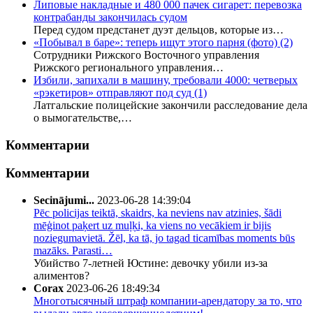
Липовые накладные и 480 000 пачек сигарет: перевозка
контрабанды закончилась судом
Перед судом предстанет дуэт дельцов, которые из…
«Побывал в баре»: теперь ищут этого парня (фото)
(2)
Сотрудники Рижского Восточного управления
Рижского регионального управления…
Избили, запихали в машину, требовали 4000: четверых
«рэкетиров» отправляют под суд
(1)
Латгальские полицейские закончили расследование дела
о вымогательстве,…
Комментарии
Комментарии
Secinājumi...
2023-06-28 14:39:04
Pēc policijas teiktā, skaidrs, ka neviens nav atzinies, šādi
mēģinot paķert uz muļķi, ka viens no vecākiem ir bijis
noziegumavietā. Žēl, ka tā, jo tagad ticamības moments būs
mazāks. Parasti…
Убийство 7-летней Юстине: девочку убили из-за
алиментов?
Corax
2023-06-26 18:49:34
Многотысячный штраф компании-арендатору за то, что