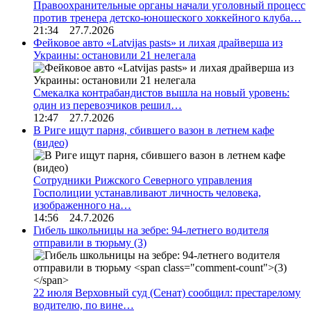
Правоохранительные органы начали уголовный процесс
против тренера детско-юношеского хоккейного клуба…
21:34 27.7.2026
Фейковое авто «Latvijas pasts» и лихая драйверша из
Украины: остановили 21 нелегала
Смекалка контрабандистов вышла на новый уровень:
один из перевозчиков решил…
12:47 27.7.2026
В Риге ищут парня, сбившего вазон в летнем кафе
(видео)
Сотрудники Рижского Северного управления
Госполиции устанавливают личность человека,
изображенного на…
14:56 24.7.2026
Гибель школьницы на зебре: 94-летнего водителя
отправили в тюрьму
(3)
22 июля Верховный суд (Сенат) сообщил: престарелому
водителю, по вине…