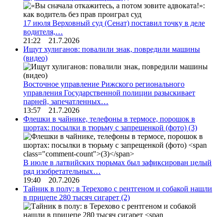
17 июля Верховный суд (Сенат) поставил точку в деле
водителя,…
21:22 21.7.2026
Ищут хулиганов: повалили знак, повредили машины
(видео)
Восточное управление Рижского регионального
управления Государственной полиции разыскивает
парней, запечатленных…
13:57 21.7.2026
Флешки в чайнике, телефоны в термосе, порошок в
шортах: посылки в тюрьму с запрещенкой (фото)
(3)
В июле в латвийских тюрьмах был зафиксирован целый
ряд изобретательных…
19:40 20.7.2026
Тайник в полу: в Терехово с рентгеном и собакой нашли
в прицепе 280 тысяч сигарет
(2)