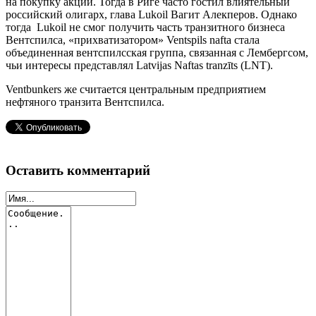
на покупку акций. Тогда в Риге часто гостил влиятельный
российский олигарх, глава Lukoil Вагит Алекперов. Однако
тогда Lukoil не смог получить часть транзитного бизнеса
Вентспилса, «прихватизатором» Ventspils nafta стала
объединенная вентспилсская группа, связанная с Лембергсом,
чьи интересы представлял Latvijas Naftas tranzīts (LNT).
Ventbunkers же считается центральным предприятием
нефтяного транзита Вентспилса.
Оставить комментарий