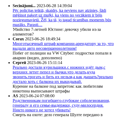
Secinājumi...
2023-06-28 14:39:04
Pēc policijas teiktā, skaidrs, ka neviens nav atzinies, šādi
mēģinot paķert uz muļķi, ka viens no vecākiem ir bijis
noziegumavietā. Žēl, ka tā, jo tagad ticamības moments būs
mazāks. Parasti…
Убийство 7-летней Юстине: девочку убили из-за
алиментов?
Corax
2023-06-26 18:49:34
Многотысячный штраф компании-арендатору за то, что
выдали авто несовершеннолетним!
Побег от полиции на VW Citybee: подростки попали в
аварию (видео, дополнено)
Сергей
2023-06-26 15:11:14
Реально достали курильщики.с нижних идёт дым,с
верхних летит пепел и бычки.что делать,куда
звонить.трогать и бить их нельзя,а как дышать?реально
достало хоть с балкона их выкидывай.
Курение на балконе под запретом: как любителям
никотина выписывают штрафы
AS
2023-06-24 07:08:00
Родственникам погибшего-глубокие соболезнования,
генералу и его семье-выдержки, суду-милосердия.
Никто никого не хотел убивать!
Смерть на охоте: дело генерала Шулте передано в