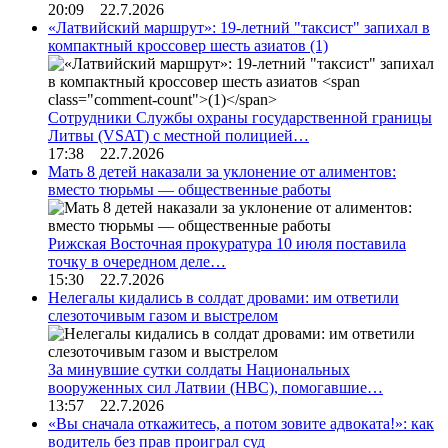
20:09 22.7.2026
«Латвийский маршрут»: 19-летний "таксист" запихал в
компактный кроссовер шесть азиатов
(1)
Сотрудники Службы охраны государственной границы
Литвы (VSAT) с местной полицией…
17:38 22.7.2026
Мать 8 детей наказали за уклонение от алиментов:
вместо тюрьмы — общественные работы
Рижская Восточная прокуратура 10 июля поставила
точку в очередном деле…
15:30 22.7.2026
Нелегалы кидались в солдат дровами: им ответили
слезоточивым газом и выстрелом
За минувшие сутки солдаты Национальных
вооруженных сил Латвии (НВС), помогавшие…
13:57 22.7.2026
«Вы сначала откажитесь, а потом зовите адвоката!»: как
водитель без прав проиграл суд