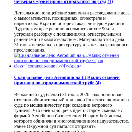
четверых «рэкетиров» отправляют под суд
(1)
Латгальские полицейские закончили расследование дела
о вымогательстве, похищениях, огнестреле и
наркотиках. Вкратце история такая: четверо мужчин в
Лудзенском крае решили вспомнить лихие 90-е и
устроили разборку с похищениями, огнестрельными
ранениями и вымогательством. Материалы этого дела
31 июля переданы в прокуратуру для начала уголовного
преследования.
Скандальное дело Aerodium на €1,9 млн: отменен
приговор по аэродинамической трубе
(4)
Верховный суд (Сенат) 31 июля 2026 года полностью
отменил обвинительный приговор Рижского окружного
суда по мошенничеству при создании ветрового
туннеля. Что очевидно: речь идет о старом скандале с
фирмой Aerodium и бизнесменом Иваром Бейтансом,
которого обвиняли в многомиллионном надувательстве.
Ранее Окружной суд пытался отправить
предпринимателя в тюрьму на 3 года…