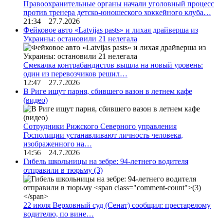
Правоохранительные органы начали уголовный процесс
против тренера детско-юношеского хоккейного клуба…
21:34 27.7.2026
Фейковое авто «Latvijas pasts» и лихая драйверша из
Украины: остановили 21 нелегала
Смекалка контрабандистов вышла на новый уровень:
один из перевозчиков решил…
12:47 27.7.2026
В Риге ищут парня, сбившего вазон в летнем кафе
(видео)
Сотрудники Рижского Северного управления
Госполиции устанавливают личность человека,
изображенного на…
14:56 24.7.2026
Гибель школьницы на зебре: 94-летнего водителя
отправили в тюрьму
(3)
22 июля Верховный суд (Сенат) сообщил: престарелому
водителю, по вине…