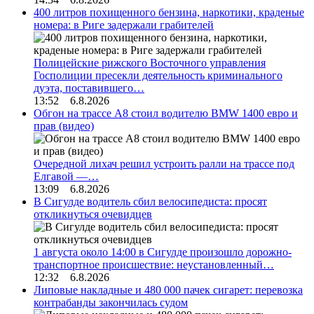
400 литров похищенного бензина, наркотики, краденые
номера: в Риге задержали грабителей
Полицейские рижского Восточного управления
Госполиции пресекли деятельность криминального
дуэта, поставившего…
13:52 6.8.2026
Обгон на трассе А8 стоил водителю BMW 1400 евро и
прав (видео)
Очередной лихач решил устроить ралли на трассе под
Елгавой —…
13:09 6.8.2026
В Сигулде водитель сбил велосипедиста: просят
откликнуться очевидцев
1 августа около 14:00 в Сигулде произошло дорожно-
транспортное происшествие: неустановленный…
12:32 6.8.2026
Липовые накладные и 480 000 пачек сигарет: перевозка
контрабанды закончилась судом