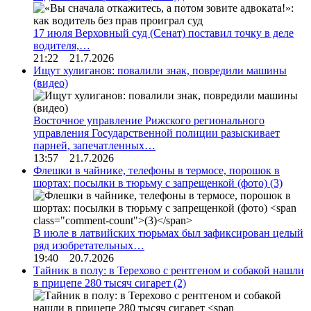
17 июля Верховный суд (Сенат) поставил точку в деле
водителя,…
21:22 21.7.2026
Ищут хулиганов: повалили знак, повредили машины
(видео)
Восточное управление Рижского регионального
управления Государственной полиции разыскивает
парней, запечатленных…
13:57 21.7.2026
Флешки в чайнике, телефоны в термосе, порошок в
шортах: посылки в тюрьму с запрещенкой (фото)
(3)
В июле в латвийских тюрьмах был зафиксирован целый
ряд изобретательных…
19:40 20.7.2026
Тайник в полу: в Терехово с рентгеном и собакой нашли
в прицепе 280 тысяч сигарет
(2)