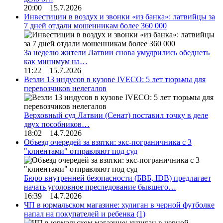
20:00 15.7.2026
Инвестиции в воздух и звонки «из банка»: латвийцы за
7 дней отдали мошенникам более 360 000
За неделю жители Латвии снова умудрились обеднеть
как минимум на…
11:22 15.7.2026
Везли 13 индусов в кузове IVECO: 5 лет тюрьмы для
перевозчиков нелегалов
Верховный суд Латвии (Сенат) поставил точку в деле
двух пособников…
18:02 14.7.2026
Объезд очередей за взятки: экс-пограничника с 3
"клиентами" отправляют под суд
Бюро внутренней безопасности (БВБ, IDB) предлагает
начать уголовное преследование бывшего…
16:39 14.7.2026
ЧП в юрмальском магазине: хулиган в черной футболке
напал на покупателей и ребенка
(1)