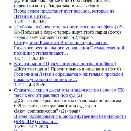
Перед судом предстанет дуэт дельцов, которые из
Латвии в Литву…
15:35 5.8.2026
«Побывал в баре»: теперь ищут этого парня (фото)
(2)
Сотрудники Рижского Восточного управления
Рижского регионального управления Государственной
полиции устанавливают…
13:15 5.8.2026
Кто эти парни? Просят помочь в опознании (фото)
Госполиция Латвии обращается к жителям с просьбой
помочь установить личности…
12:11 4.8.2026
Спасатель скрыл джекпоты и задолжал по налогам €38
тысяч: его отправляют под суд
(2)
В ходе расследования в Бюро внутренней безопасности
(БВБ, IDB) собрали…
13:39 31.7.2026