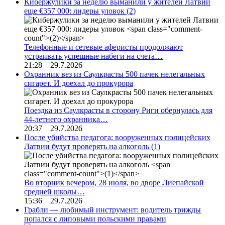
Кибержулики за неделю выманили у жителей Латвии
еще €357 000: лидеры уловок
(2)
Телефонные и сетевые аферисты продолжают
устраивать успешные набеги на счета…
21:28 29.7.2026
Охранник вез из Саулкрасты 500 пачек нелегальных
сигарет. И доехал до прокурора
Поездка из Саулкрасты в сторону Риги обернулась для
44-летнего охранника…
20:37 29.7.2026
После убийства педагога: вооруженных полицейских
Латвии будут проверять на алкоголь
(1)
Во вторник вечером, 28 июля, во дворе Лиепайской
средней школы…
15:36 29.7.2026
Грабли — любимый инструмент: водитель трижды
попался с липовыми польскими правами