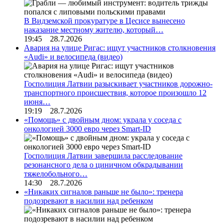
В Видземской прокуратуре в Цесисе вынесено
наказание местному жителю, который…
19:45 28.7.2026
Авария на улице Ригас: ищут участников столкновения
«Audi» и велосипеда (видео)
Госполиция Латвии разыскивает участников дорожно-
транспортного происшествия, которое произошло 12
июня…
19:19 28.7.2026
«Помощь» с двойным дном: украла у соседа с
онкологией 3000 евро через Smart-ID
Госполиция Латвии завершила расследование
резонансного дела о циничном обкрадывании
тяжелобольного…
14:30 28.7.2026
«Никаких сигналов раньше не было»: тренера
подозревают в насилии над ребенком