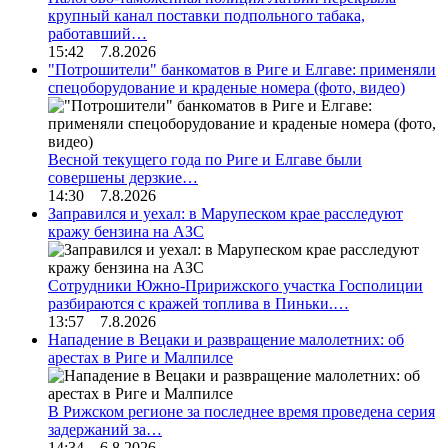
крупный канал поставки подпольного табака,
работавший…
15:42 7.8.2026
"Потрошители" банкоматов в Риге и Елгаве: применяли
спецоборудование и краденые номера (фото, видео)
Весной текущего года по Риге и Елгаве были
совершены дерзкие…
14:30 7.8.2026
Заправился и уехал: в Марупеском крае расследуют
кражу бензина на АЗС
Сотрудники Южно-Пририжского участка Госполиции
разбираются с кражей топлива в Пиньки.…
13:57 7.8.2026
Нападение в Вецаки и развращение малолетних: об
арестах в Риге и Малпилсе
В Рижском регионе за последнее время проведена серия
задержаний за…
14:34 6.8.2026