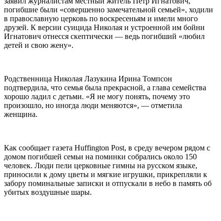
заявил журналистам местный житель Петр Игнатович,
погибшие были «совершенно замечательной семьей», ходили
в православную церковь по воскресеньям и имели много
друзей. К версии суицида Николая и устроенной им бойни
Игнатович отнесся скептически — ведь погибший «любил
детей и свою жену».
Родственница Николая Лазукина Ирина Томпсон
подтвердила, что семья была прекрасной, а глава семейства
хорошо ладил с детьми. «Я не могу понять, почему это
произошло, но иногда люди меняются», — отметила
женщина.
Как сообщает газета Huffington Post, в среду вечером рядом с
домом погибшей семьи на поминки собрались около 150
человек. Люди пели церковные гимны на русском языке,
приносили к дому цветы и мягкие игрушки, прикрепляли к
забору поминальные записки и отпускали в небо в память об
убитых воздушные шары.