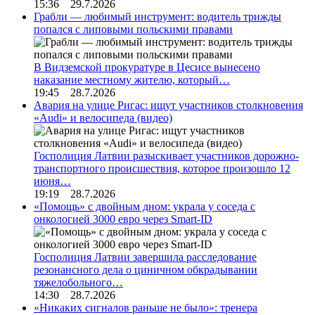
15:36 29.7.2026
Грабли — любимый инструмент: водитель трижды
попался с липовыми польскими правами
В Видземской прокуратуре в Цесисе вынесено
наказание местному жителю, который…
19:45 28.7.2026
Авария на улице Ригас: ищут участников столкновения
«Audi» и велосипеда (видео)
Госполиция Латвии разыскивает участников дорожно-
транспортного происшествия, которое произошло 12
июня…
19:19 28.7.2026
«Помощь» с двойным дном: украла у соседа с
онкологией 3000 евро через Smart-ID
Госполиция Латвии завершила расследование
резонансного дела о циничном обкрадывании
тяжелобольного…
14:30 28.7.2026
«Никаких сигналов раньше не было»: тренера