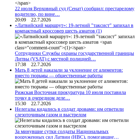
22 июля Верховный суд (Сенат) сообщил: престарелому
водителю, по вине…
20:09 22.7.2026
«Латвийский маршрут»: 19-летний "таксист" запихал в
компактный кроссовер шесть азиатов
(1)
Сотрудники Службы охраны государственной границы
Литвы (VSAT) с местной полицией…
17:38 22.7.2026
Мать 8 детей наказали за уклонение от алиментов:
вместо тюрьмы — общественные работы
Рижская Восточная прокуратура 10 июля поставила
точку в очередном деле…
15:30 22.7.2026
Нелегалы кидались в солдат дровами: им ответили
слезоточивым газом и выстрелом
За минувшие сутки солдаты Национальных
вооруженных сил Латвии (НВС), помогавшие…