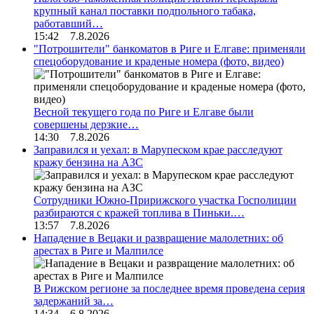
крупный канал поставки подпольного табака,
работавший…
15:42 7.8.2026
"Потрошители" банкоматов в Риге и Елгаве: применяли
спецоборудование и краденые номера (фото, видео)
Весной текущего года по Риге и Елгаве были
совершены дерзкие…
14:30 7.8.2026
Заправился и уехал: в Марупеском крае расследуют
кражу бензина на АЗС
Сотрудники Южно-Пририжского участка Госполиции
разбираются с кражей топлива в Пиньки.…
13:57 7.8.2026
Нападение в Вецаки и развращение малолетних: об
арестах в Риге и Малпилсе
В Рижском регионе за последнее время проведена серия
задержаний за…
14:34 6.8.2026