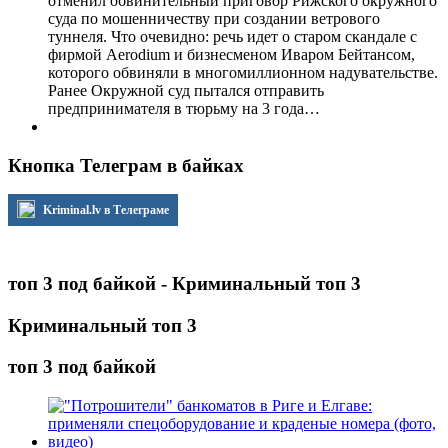
отменил обвинительный приговор Рижского окружного
суда по мошенничеству при создании ветрового
туннеля. Что очевидно: речь идет о старом скандале с
фирмой Aerodium и бизнесменом Иваром Бейтансом,
которого обвиняли в многомиллионном надувательстве.
Ранее Окружной суд пытался отправить
предпринимателя в тюрьму на 3 года…
Кнопка Телеграм в байках
Kriminal.lv в Телеграме
топ 3 под байкой - Криминальный топ 3
Криминальный топ 3
топ 3 под байкой