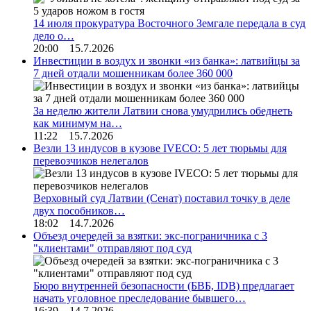
14 июля прокуратура Восточного Земгале передала в суд
дело о…
20:00 15.7.2026
Инвестиции в воздух и звонки «из банка»: латвийцы за
7 дней отдали мошенникам более 360 000
За неделю жители Латвии снова умудрились обеднеть
как минимум на…
11:22 15.7.2026
Везли 13 индусов в кузове IVECO: 5 лет тюрьмы для
перевозчиков нелегалов
Верховный суд Латвии (Сенат) поставил точку в деле
двух пособников…
18:02 14.7.2026
Объезд очередей за взятки: экс-пограничника с 3
"клиентами" отправляют под суд
Бюро внутренней безопасности (БВБ, IDB) предлагает
начать уголовное преследование бывшего…
16:39 14.7.2026