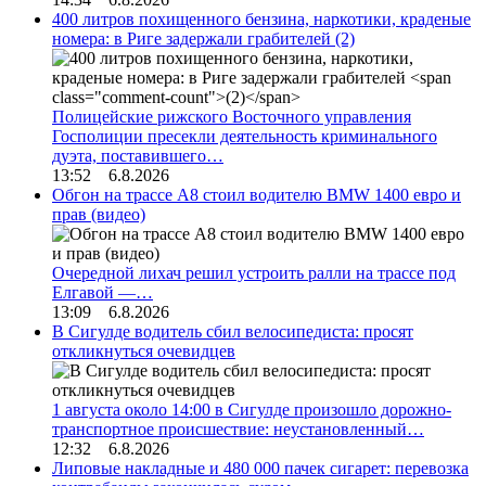
400 литров похищенного бензина, наркотики, краденые
номера: в Риге задержали грабителей
(2)
Полицейские рижского Восточного управления
Госполиции пресекли деятельность криминального
дуэта, поставившего…
13:52 6.8.2026
Обгон на трассе А8 стоил водителю BMW 1400 евро и
прав (видео)
Очередной лихач решил устроить ралли на трассе под
Елгавой —…
13:09 6.8.2026
В Сигулде водитель сбил велосипедиста: просят
откликнуться очевидцев
1 августа около 14:00 в Сигулде произошло дорожно-
транспортное происшествие: неустановленный…
12:32 6.8.2026
Липовые накладные и 480 000 пачек сигарет: перевозка