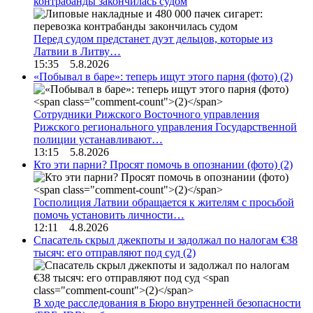
контрабанды закончилась судом
Перед судом предстанет дуэт дельцов, которые из
Латвии в Литву…
15:35 5.8.2026
«Побывал в баре»: теперь ищут этого парня (фото)
(2)
Сотрудники Рижского Восточного управления
Рижского регионального управления Государственной
полиции устанавливают…
13:15 5.8.2026
Кто эти парни? Просят помочь в опознании (фото)
(2)
Госполиция Латвии обращается к жителям с просьбой
помочь установить личности…
12:11 4.8.2026
Спасатель скрыл джекпоты и задолжал по налогам €38
тысяч: его отправляют под суд
(2)
В ходе расследования в Бюро внутренней безопасности