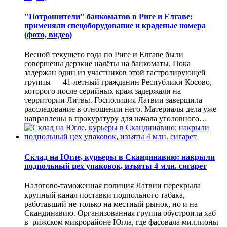
"Потрошители" банкоматов в Риге и Елгаве:
применяли спецоборудование и краденые номера
(фото, видео)
Весной текущего года по Риге и Елгаве были
совершены дерзкие налёты на банкоматы. Пока
задержан один из участников этой гастролирующей
группы — 41-летный гражданин Республики Косово,
которого после серийных краж задержали на
территории Литвы. Госполиция Латвии завершила
расследование в отношении него. Материалы дела уже
направлены в прокуратуру для начала уголовного…
Склад на Югле, курьеры в Скандинавию: накрыли
подпольный цех упаковок, изъяты 4 млн. сигарет
Налогово-таможенная полиция Латвии перекрыла
крупный канал поставки подпольного табака,
работавший не только на местный рынок, но и на
Скандинавию. Организованная группа обустроила хаб
в рижском микрорайоне Югла, где фасовала миллионы