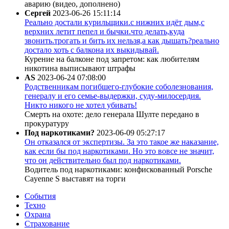
аварию (видео, дополнено)
Сергей
2023-06-26 15:11:14
Реально достали курильщики.с нижних идёт дым,с
верхних летит пепел и бычки.что делать,куда
звонить.трогать и бить их нельзя,а как дышать?реально
достало хоть с балкона их выкидывай.
Курение на балконе под запретом: как любителям
никотина выписывают штрафы
AS
2023-06-24 07:08:00
Родственникам погибшего-глубокие соболезнования,
генералу и его семье-выдержки, суду-милосердия.
Никто никого не хотел убивать!
Смерть на охоте: дело генерала Шулте передано в
прокуратуру
Под наркотиками?
2023-06-09 05:27:17
Он отказался от экспертизы. За это такое же наказание,
как если бы под наркотиками. Но это вовсе не значит,
что он действительно был под наркотиками.
Водитель под наркотиками: конфискованный Porsche
Cayenne S выставят на торги
События
Техно
Охрана
Страхование