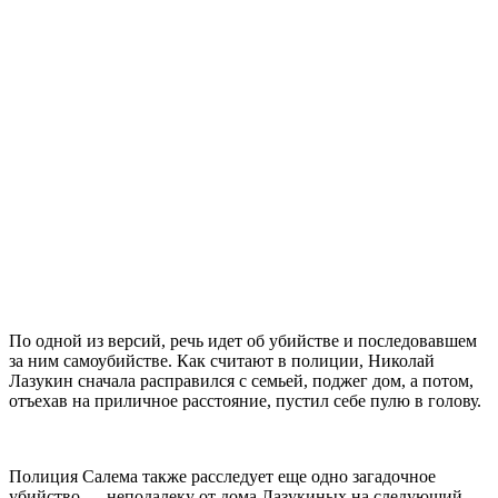
По одной из версий, речь идет об убийстве и последовавшем
за ним самоубийстве. Как считают в полиции, Николай
Лазукин сначала расправился с семьей, поджег дом, а потом,
отъехав на приличное расстояние, пустил себе пулю в голову.
Полиция Салема также расследует еще одно загадочное
убийство — неподалеку от дома Лазукиных на следующий