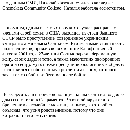
По данным СМИ, Николай Лазукин учился в колледже
Chemeketa Community College, Наталья работала ассистентом.
Напомним, одним из самых громких случаев расправы с
членами своей семьи в США выходцев из стран бывшего
СССР было преступление, совершенное украинским
эмигрантом Николаем Солтысом. Его жертвами стали шесть
родственников, проживавших в штате Калифорния. 20
августа 2001 года 27-летний Солтыс зарезал беременную
жену, своих дядю и тетю, а также малолетних двоюродных
брата и сестру. Чуть позже преступник аналогичным образом
расправился с собственным трехлетним сыном, которого
захватил с собой при бегстве после бойни.
Через десять дней поисков полиция нашла Солтыса во дворе
дома его матери в Сакраменто. Власти обнаружили в
брошенном автомобиле украинца записку, в которой он
объяснял, что убил родственников, потому что они
«отравили» его репутацию.