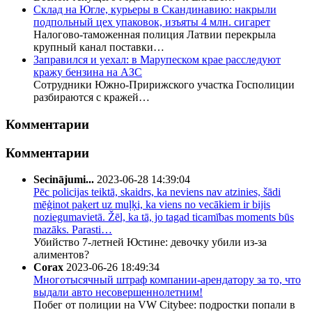
Склад на Югле, курьеры в Скандинавию: накрыли
подпольный цех упаковок, изъяты 4 млн. сигарет
Налогово-таможенная полиция Латвии перекрыла
крупный канал поставки…
Заправился и уехал: в Марупеском крае расследуют
кражу бензина на АЗС
Сотрудники Южно-Пририжского участка Госполиции
разбираются с кражей…
Комментарии
Комментарии
Secinājumi...
2023-06-28 14:39:04
Pēc policijas teiktā, skaidrs, ka neviens nav atzinies, šādi
mēģinot paķert uz muļķi, ka viens no vecākiem ir bijis
noziegumavietā. Žēl, ka tā, jo tagad ticamības moments būs
mazāks. Parasti…
Убийство 7-летней Юстине: девочку убили из-за
алиментов?
Corax
2023-06-26 18:49:34
Многотысячный штраф компании-арендатору за то, что
выдали авто несовершеннолетним!
Побег от полиции на VW Citybee: подростки попали в