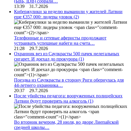
(БВБ, IDB) собрали…
13:39 31.7.2026
Кибержулики за неделю выманили у жителей Латвии
еще €357 000: лидеры уловок
(2)
Телефонные и сетевые аферисты продолжают
устраивать успешные набеги на счета…
21:28 29.7.2026
Охранник вез из Саулкрасты 500 пачек нелегальных
сигарет. И доехал до прокурора
(1)
Поездка из Саулкрасты в сторону Риги обернулась для
44-летнего охранника…
20:37 29.7.2026
После убийства педагога: вооруженных полицейских
Латвии будут проверять на алкоголь
(1)
Во вторник вечером, 28 июля, во дворе Лиепайской
средней школы…