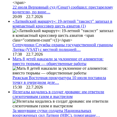
22 июля Верховный суд (Сенат) сообщил: престарелому
водителю, по вине…
20:09 22.7.2026
«Латвийский маршрут»: 19-летний "таксист" запихал в
компактный кроссовер шесть азиатов
(1)
Сотрудники Службы охраны государственной границы
Литвы (VSAT) с местной полицией…
17:38 22.7.2026
Мать 8 детей наказали за уклонение от алиментов:
вместо тюрьмы — общественные работы
Рижская Восточная прокуратура 10 июля поставила
точку в очередном деле…
15:30 22.7.2026
Нелегалы кидались в солдат дровами: им ответили
слезоточивым газом и выстрелом
За минувшие сутки солдаты Национальных
вооруженных сил Латвии (НВС), помогавшие…