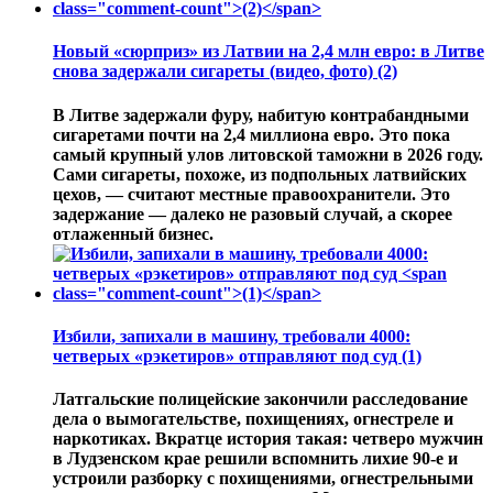
Новый «сюрприз» из Латвии на 2,4 млн евро: в Литве
снова задержали сигареты (видео, фото)
(2)
В Литве задержали фуру, набитую контрабандными
сигаретами почти на 2,4 миллиона евро. Это пока
самый крупный улов литовской таможни в 2026 году.
Сами сигареты, похоже, из подпольных латвийских
цехов, — считают местные правоохранители. Это
задержание — далеко не разовый случай, а скорее
отлаженный бизнес.
Избили, запихали в машину, требовали 4000:
четверых «рэкетиров» отправляют под суд
(1)
Латгальские полицейские закончили расследование
дела о вымогательстве, похищениях, огнестреле и
наркотиках. Вкратце история такая: четверо мужчин
в Лудзенском крае решили вспомнить лихие 90-е и
устроили разборку с похищениями, огнестрельными