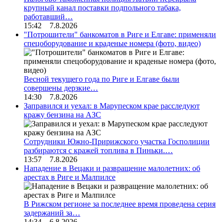
крупный канал поставки подпольного табака,
работавший…
15:42 7.8.2026
"Потрошители" банкоматов в Риге и Елгаве: применяли
спецоборудование и краденые номера (фото, видео)
Весной текущего года по Риге и Елгаве были
совершены дерзкие…
14:30 7.8.2026
Заправился и уехал: в Марупеском крае расследуют
кражу бензина на АЗС
Сотрудники Южно-Пририжского участка Госполиции
разбираются с кражей топлива в Пиньки.…
13:57 7.8.2026
Нападение в Вецаки и развращение малолетних: об
арестах в Риге и Малпилсе
В Рижском регионе за последнее время проведена серия
задержаний за…
14:34 6.8.2026