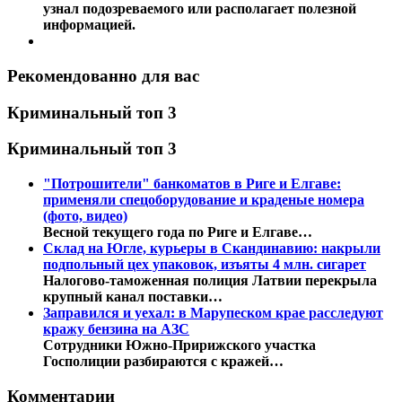
узнал подозреваемого или располагает полезной
информацией.
Рекомендованно для вас
Криминальный топ 3
Криминальный топ 3
"Потрошители" банкоматов в Риге и Елгаве:
применяли спецоборудование и краденые номера
(фото, видео)
Весной текущего года по Риге и Елгаве…
Склад на Югле, курьеры в Скандинавию: накрыли
подпольный цех упаковок, изъяты 4 млн. сигарет
Налогово-таможенная полиция Латвии перекрыла
крупный канал поставки…
Заправился и уехал: в Марупеском крае расследуют
кражу бензина на АЗС
Сотрудники Южно-Пририжского участка
Госполиции разбираются с кражей…
Комментарии