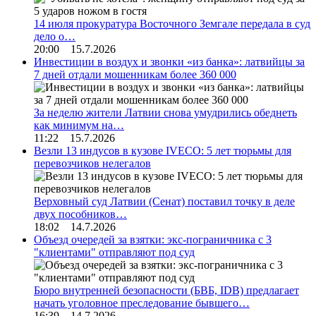
14 июля прокуратура Восточного Земгале передала в суд
дело о…
20:00 15.7.2026
Инвестиции в воздух и звонки «из банка»: латвийцы за
7 дней отдали мошенникам более 360 000
За неделю жители Латвии снова умудрились обеднеть
как минимум на…
11:22 15.7.2026
Везли 13 индусов в кузове IVECO: 5 лет тюрьмы для
перевозчиков нелегалов
Верховный суд Латвии (Сенат) поставил точку в деле
двух пособников…
18:02 14.7.2026
Объезд очередей за взятки: экс-пограничника с 3
"клиентами" отправляют под суд
Бюро внутренней безопасности (БВБ, IDB) предлагает
начать уголовное преследование бывшего…
16:39 14.7.2026