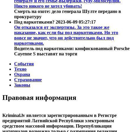
генералу и его семье-выдержки, суду-милосердия.
Никто никого не хотел убивать!
Смерть на охоте: дело генерала Шулте передано в
прокуратуру
Под наркотиками?
2023-06-09 05:27:17
Он отказался от экспертизы. За это такое же
наказание, как если бы под наркотиками. Но это
вовсе не значит, что он действительно был под
наркотиками.
Водитель под наркотиками: конфискованный Porsche
Cayenne S выставят на торги
События
Техно
Охрана
Страхование
Законы
Правовая информация
Kriminal.lv является зарегистрированным в Регистре
предприятий Латвийской Республики электронным
средством массовой информации. Перепубликация
материалов возможна только с разрешения редакции