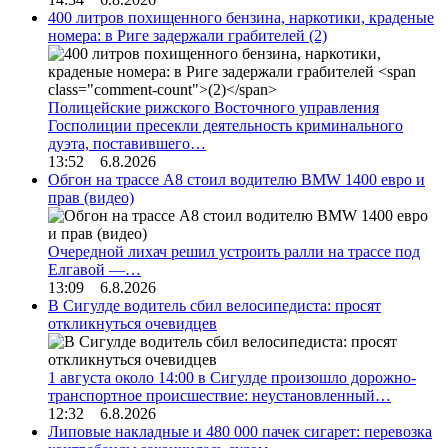
400 литров похищенного бензина, наркотики, краденые
номера: в Риге задержали грабителей
(2)
Полицейские рижского Восточного управления
Госполиции пресекли деятельность криминального
дуэта, поставившего…
13:52 6.8.2026
Обгон на трассе А8 стоил водителю BMW 1400 евро и
прав (видео)
Очередной лихач решил устроить ралли на трассе под
Елгавой —…
13:09 6.8.2026
В Сигулде водитель сбил велосипедиста: просят
откликнуться очевидцев
1 августа около 14:00 в Сигулде произошло дорожно-
транспортное происшествие: неустановленный…
12:32 6.8.2026
Липовые накладные и 480 000 пачек сигарет: перевозка