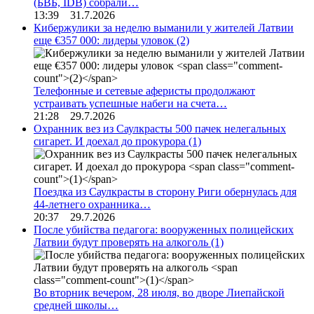
(БВБ, IDB) собрали…
13:39 31.7.2026
Кибержулики за неделю выманили у жителей Латвии
еще €357 000: лидеры уловок
(2)
Телефонные и сетевые аферисты продолжают
устраивать успешные набеги на счета…
21:28 29.7.2026
Охранник вез из Саулкрасты 500 пачек нелегальных
сигарет. И доехал до прокурора
(1)
Поездка из Саулкрасты в сторону Риги обернулась для
44-летнего охранника…
20:37 29.7.2026
После убийства педагога: вооруженных полицейских
Латвии будут проверять на алкоголь
(1)
Во вторник вечером, 28 июля, во дворе Лиепайской
средней школы…