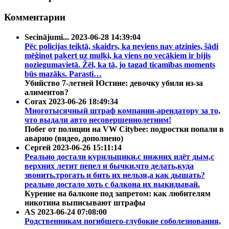
Комментарии
Secinājumi...
2023-06-28 14:39:04
Pēc policijas teiktā, skaidrs, ka neviens nav atzinies, šādi
mēģinot paķert uz muļķi, ka viens no vecākiem ir bijis
noziegumavietā. Žēl, ka tā, jo tagad ticamības moments
būs mazāks. Parasti…
Убийство 7-летней Юстине: девочку убили из-за
алиментов?
Corax
2023-06-26 18:49:34
Многотысячный штраф компании-арендатору за то,
что выдали авто несовершеннолетним!
Побег от полиции на VW Citybee: подростки попали в
аварию (видео, дополнено)
Сергей
2023-06-26 15:11:14
Реально достали курильщики.с нижних идёт дым,с
верхних летит пепел и бычки.что делать,куда
звонить.трогать и бить их нельзя,а как дышать?
реально достало хоть с балкона их выкидывай.
Курение на балконе под запретом: как любителям
никотина выписывают штрафы
AS
2023-06-24 07:08:00
Родственникам погибшего-глубокие соболезнования,