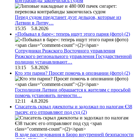
контрабанды закончилась судом
Перед судом предстанет дуэт дельцов, которые из
Латвии в Литву…
15:35 5.8.2026
«Побывал в баре»: теперь ищут этого парня (фото)
(2)
Сотрудники Рижского Восточного управления
Рижского регионального управления Государственной
полиции устанавливают…
13:15 5.8.2026
Кто эти парни? Просят помочь в опознании (фото)
(2)
Госполиция Латвии обращается к жителям с просьбой
помочь установить личности…
12:11 4.8.2026
Спасатель скрыл джекпоты и задолжал по налогам €38
тысяч: его отправляют под суд
(2)
В ходе расследования в Бюро внутренней безопасности