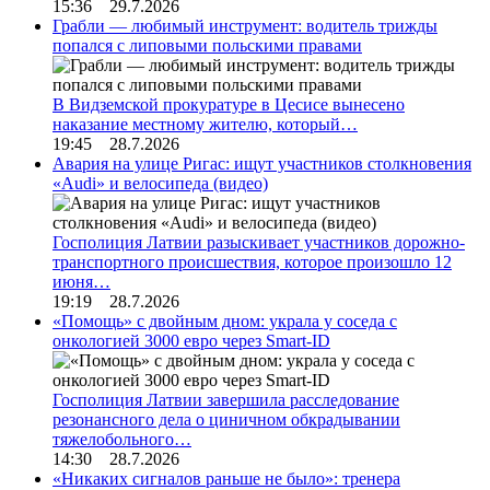
15:36 29.7.2026
Грабли — любимый инструмент: водитель трижды
попался с липовыми польскими правами
В Видземской прокуратуре в Цесисе вынесено
наказание местному жителю, который…
19:45 28.7.2026
Авария на улице Ригас: ищут участников столкновения
«Audi» и велосипеда (видео)
Госполиция Латвии разыскивает участников дорожно-
транспортного происшествия, которое произошло 12
июня…
19:19 28.7.2026
«Помощь» с двойным дном: украла у соседа с
онкологией 3000 евро через Smart-ID
Госполиция Латвии завершила расследование
резонансного дела о циничном обкрадывании
тяжелобольного…
14:30 28.7.2026
«Никаких сигналов раньше не было»: тренера