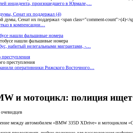
елей инцидента, произошедшего в Юрмале,…
 думы, Сенат их поддержал
(4)
 отказ в компенсации…
тобусе нашли фальшивые номера
бус, набитый нелегальными мигрантами, -…
о преступления
транили оперативники Рижского Восточного…
MW и мотоцикл: полиция ищет
лкновение между автомобилем «BMW 335D XDrive» и мотоциклом 
могут предоставить любую полезную для расследования информа