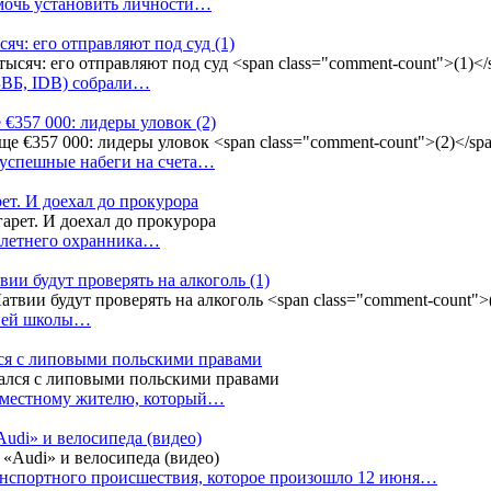
омочь установить личности…
сяч: его отправляют под суд
(1)
(БВБ, IDB) собрали…
 €357 000: лидеры уловок
(2)
 успешные набеги на счета…
ет. И доехал до прокурора
4-летнего охранника…
вии будут проверять на алкоголь
(1)
дней школы…
ся с липовыми польскими правами
е местному жителю, который…
udi» и велосипеда (видео)
анспортного происшествия, которое произошло 12 июня…