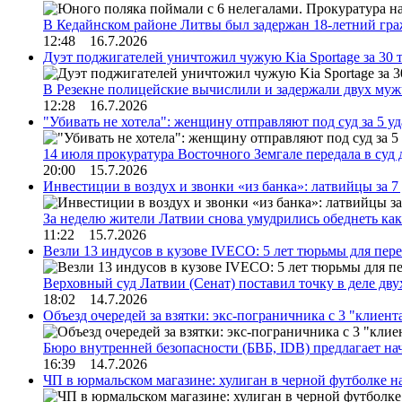
В Кедайнском районе Литвы был задержан 18-летний г
12:48 16.7.2026
Дуэт поджигателей уничтожил чужую Kia Sportage за 30 
В Резекне полицейские вычислили и задержали двух му
12:28 16.7.2026
"Убивать не хотела": женщину отправляют под суд за 5 у
14 июля прокуратура Восточного Земгале передала в суд
20:00 15.7.2026
Инвестиции в воздух и звонки «из банка»: латвийцы за 
За неделю жители Латвии снова умудрились обеднеть к
11:22 15.7.2026
Везли 13 индусов в кузове IVECO: 5 лет тюрьмы для пер
Верховный суд Латвии (Сенат) поставил точку в деле д
18:02 14.7.2026
Объезд очередей за взятки: экс-пограничника с 3 "клиен
Бюро внутренней безопасности (БВБ, IDB) предлагает н
16:39 14.7.2026
ЧП в юрмальском магазине: хулиган в черной футболке н