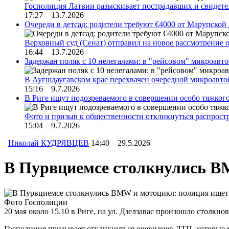
Госполиция Латвии разыскивает пострадавших и свидет
17:27 13.7.2026
Очереди в детсад: родители требуют €4000 от Марупской
Верховный суд (Сенат) отправил на новое рассмотрение
16:44 13.7.2026
Задержан поляк с 10 нелегалами: в "рейсовом" микроав
В Аугшдаугавском крае перехвачен очередной микроавто
15:16 9.7.2026
В Риге ищут подозреваемого в совершении особо тяжког
Фото и призыв к общественности откликнуться распрос
15:04 9.7.2026
Николай КУДРЯВЦЕВ
14:40 29.5.2026
В Пурвциемсе столкнулись B
Фото Госполиции
20 мая около 15.10 в Риге, на ул. Дзелзавас произошло сто
Госполиция призывает откликнуться очевидцев ДТП, которые 