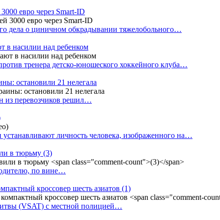
3000 евро через Smart-ID
ого дела о циничном обкрадывании тяжелобольного…
т в насилии над ребенком
против тренера детско-юношеского хоккейного клуба…
аины: остановили 21 нелегала
ин из перевозчиков решил…
)
 устанавливают личность человека, изображенного на…
или в тюрьму
(3)
водителю, по вине…
омпактный кроссовер шесть азиатов
(1)
Литвы (VSAT) с местной полицией…