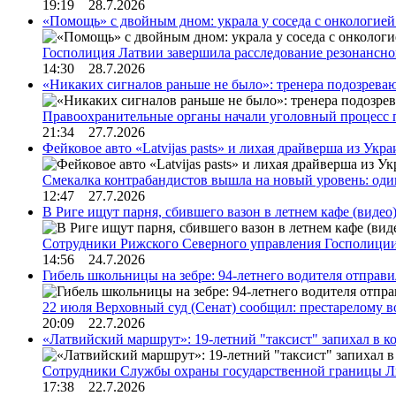
19:19 28.7.2026
«Помощь» с двойным дном: украла у соседа с онкологией 
Госполиция Латвии завершила расследование резонансн
14:30 28.7.2026
«Никаких сигналов раньше не было»: тренера подозреваю
Правоохранительные органы начали уголовный процесс 
21:34 27.7.2026
Фейковое авто «Latvijas pasts» и лихая драйверша из Укр
Смекалка контрабандистов вышла на новый уровень: од
12:47 27.7.2026
В Риге ищут парня, сбившего вазон в летнем кафе (видео
Сотрудники Рижского Северного управления Госполиции
14:56 24.7.2026
Гибель школьницы на зебре: 94-летнего водителя отправ
22 июля Верховный суд (Сенат) сообщил: престарелому 
20:09 22.7.2026
«Латвийский маршрут»: 19-летний "таксист" запихал в к
Сотрудники Службы охраны государственной границы 
17:38 22.7.2026