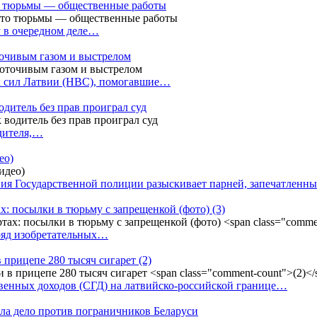
сто тюрьмы — общественные работы
у в очередном деле…
точивым газом и выстрелом
х сил Латвии (НВС), помогавшие…
одитель без прав проиграл суд
одителя,…
ео)
ния Государственной полиции разыскивает парней, запечатлен
х: посылки в тюрьму с запрещенкой (фото)
(3)
ряд изобретательных…
в прицепе 280 тысяч сигарет
(2)
енных доходов (СГД) на латвийско-российской границе…
ала дело против пограничников Беларуси