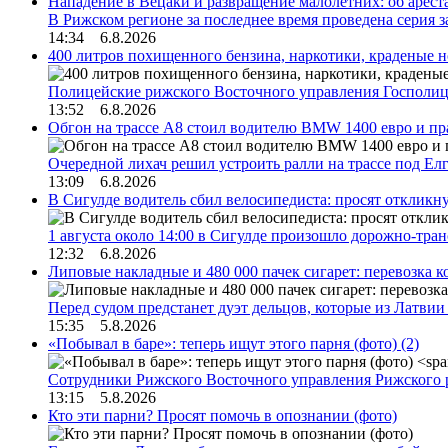
Нападение в Вецаки и развращение малолетних: об арест
В Рижском регионе за последнее время проведена серия 
14:34 6.8.2026
400 литров похищенного бензина, наркотики, краденые н
Полицейские рижского Восточного управления Госполиц
13:52 6.8.2026
Обгон на трассе А8 стоил водителю BMW 1400 евро и пра
Очередной лихач решил устроить ралли на трассе под Е
13:09 6.8.2026
В Сигулде водитель сбил велосипедиста: просят откликн
1 августа около 14:00 в Сигулде произошло дорожно-тр
12:32 6.8.2026
Липовые накладные и 480 000 пачек сигарет: перевозка 
Перед судом предстанет дуэт дельцов, которые из Латви
15:35 5.8.2026
«Побывал в баре»: теперь ищут этого парня (фото)
(2)
Сотрудники Рижского Восточного управления Рижского 
13:15 5.8.2026
Кто эти парни? Просят помочь в опознании (фото)