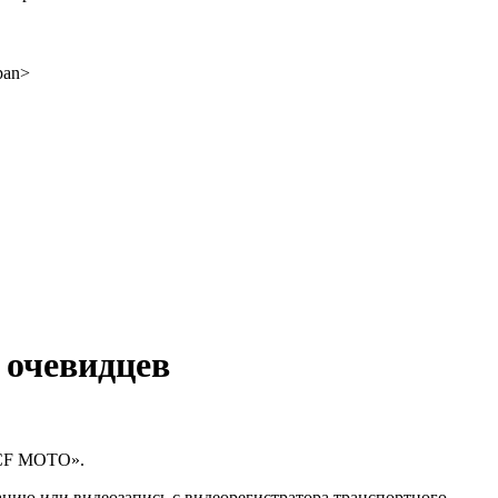
 очевидцев
«CF MOTO».
цию или видеозапись с видеорегистратора транспортного