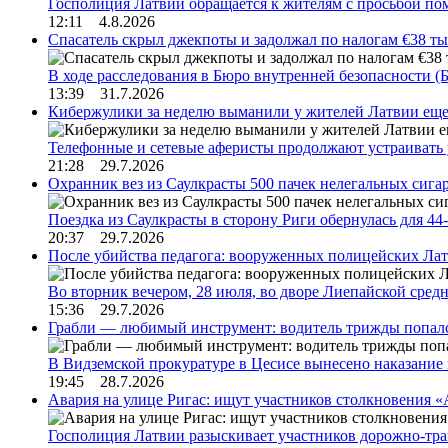
Госполиция Латвии обращается к жителям с просьбой п
12:11 4.8.2026
Спасатель скрыл джекпоты и задолжал по налогам €38 ты
В ходе расследования в Бюро внутренней безопасности 
13:39 31.7.2026
Кибержулики за неделю выманили у жителей Латвии еще
Телефонные и сетевые аферисты продолжают устраивать
21:28 29.7.2026
Охранник вез из Саулкрасты 500 пачек нелегальных сигар
Поездка из Саулкрасты в сторону Риги обернулась для 4
20:37 29.7.2026
После убийства педагога: вооруженных полицейских Лат
Во вторник вечером, 28 июля, во дворе Лиепайской сре
15:36 29.7.2026
Грабли — любимый инструмент: водитель трижды попал
В Видземской прокуратуре в Цесисе вынесено наказани
19:45 28.7.2026
Авария на улице Ригас: ищут участников столкновения «A
Госполиция Латвии разыскивает участников дорожно-тр