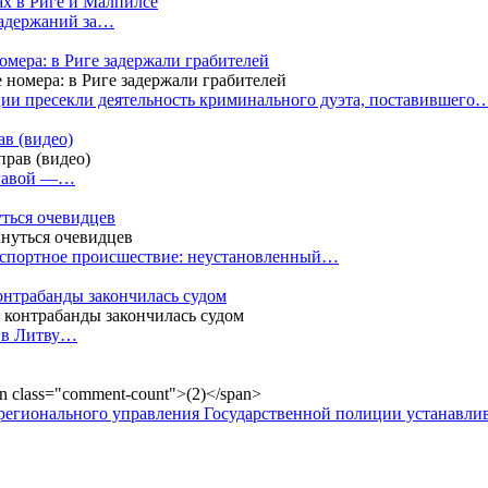
ах в Риге и Малпилсе
задержаний за…
омера: в Риге задержали грабителей
ии пресекли деятельность криминального дуэта, поставившего
в (видео)
лгавой —…
уться очевидцев
анспортное происшествие: неустановленный…
контрабанды закончилась судом
и в Литву…
регионального управления Государственной полиции устанавл