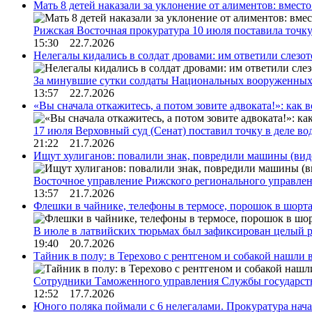
Мать 8 детей наказали за уклонение от алиментов: вме
Рижская Восточная прокуратура 10 июля поставила точк
15:30 22.7.2026
Нелегалы кидались в солдат дровами: им ответили слезо
За минувшие сутки солдаты Национальных вооруженны
13:57 22.7.2026
«Вы сначала откажитесь, а потом зовите адвоката!»: как в
17 июля Верховный суд (Сенат) поставил точку в деле в
21:22 21.7.2026
Ищут хулиганов: повалили знак, повредили машины (вид
Восточное управление Рижского регионального управле
13:57 21.7.2026
Флешки в чайнике, телефоны в термосе, порошок в шорта
В июле в латвийских тюрьмах был зафиксирован целый 
19:40 20.7.2026
Тайник в полу: в Терехово с рентгеном и собакой нашли 
Сотрудники Таможенного управления Службы государств
12:52 17.7.2026
Юного поляка поймали с 6 нелегалами. Прокуратура нач