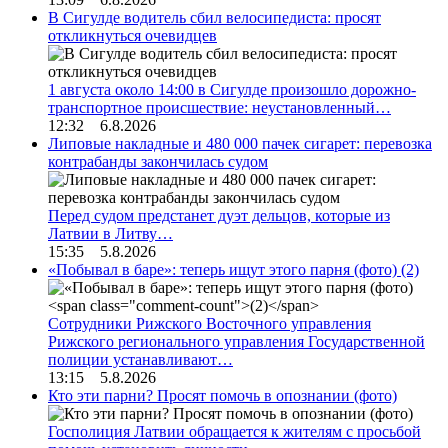
В Сигулде водитель сбил велосипедиста: просят
откликнуться очевидцев
1 августа около 14:00 в Сигулде произошло дорожно-
транспортное происшествие: неустановленный…
12:32 6.8.2026
Липовые накладные и 480 000 пачек сигарет: перевозка
контрабанды закончилась судом
Перед судом предстанет дуэт дельцов, которые из
Латвии в Литву…
15:35 5.8.2026
«Побывал в баре»: теперь ищут этого парня (фото)
(2)
Сотрудники Рижского Восточного управления
Рижского регионального управления Государственной
полиции устанавливают…
13:15 5.8.2026
Кто эти парни? Просят помочь в опознании (фото)
Госполиция Латвии обращается к жителям с просьбой