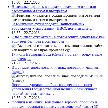
15:30 22.7.2026
Нелегалы кидались в солдат дровами: им ответили
слезоточивым газом и выстрелом
За минувшие сутки солдаты Национальных
вооруженных сил Латвии (НВС), помогавшие…
13:57 22.7.2026
«Вы сначала откажитесь, а потом зовите адвоката!»: как
водитель без прав проиграл суд
17 июля Верховный суд (Сенат) поставил точку в деле
водителя,…
21:22 21.7.2026
Ищут хулиганов: повалили знак, повредили машины
(видео)
Восточное управление Рижского регионального
управления Государственной полиции разыскивает
парней, запечатленных…
13:57 21.7.2026
Флешки в чайнике, телефоны в термосе, порошок в
шортах: посылки в тюрьму с запрещенкой (фото)
(3)