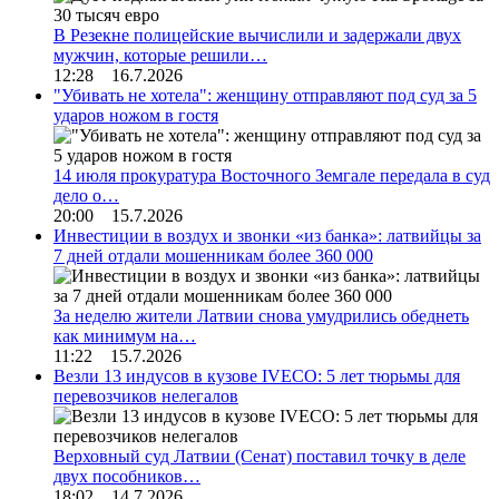
В Резекне полицейские вычислили и задержали двух
мужчин, которые решили…
12:28 16.7.2026
"Убивать не хотела": женщину отправляют под суд за 5
ударов ножом в гостя
14 июля прокуратура Восточного Земгале передала в суд
дело о…
20:00 15.7.2026
Инвестиции в воздух и звонки «из банка»: латвийцы за
7 дней отдали мошенникам более 360 000
За неделю жители Латвии снова умудрились обеднеть
как минимум на…
11:22 15.7.2026
Везли 13 индусов в кузове IVECO: 5 лет тюрьмы для
перевозчиков нелегалов
Верховный суд Латвии (Сенат) поставил точку в деле
двух пособников…
18:02 14.7.2026