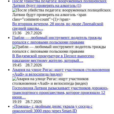
После убийства педагога: вооруженных полицейских
Латвии будут проверять на алкоголь
(1)
Во вторник вечером, 28 июля, во дворе Лиепайской
средней школы…
15:36 29.7.2026
Грабли — любимый инструмент: водитель трижды
попался с липовыми польскими правами
В Видземской прокуратуре в Цесисе вынесено
наказание местному жителю, который…
19:45 28.7.2026
Авария на улице Ригас: ищут участников столкновения
«Audi» и велосипеда (видео)
Госполиция Латвии разыскивает участников дорожно-
транспортного происшествия, которое произошло 12
июня…
19:19 28.7.2026
«Помощь» с двойным дном: украла у соседа с
онкологией 3000 евро через Smart-ID