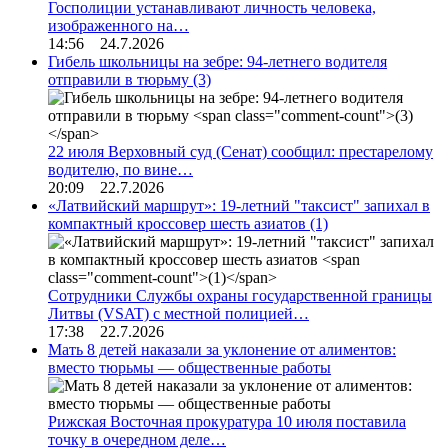
Госполиции устанавливают личность человека,
изображенного на…
14:56 24.7.2026
Гибель школьницы на зебре: 94-летнего водителя
отправили в тюрьму
(3)
22 июля Верховный суд (Сенат) сообщил: престарелому
водителю, по вине…
20:09 22.7.2026
«Латвийский маршрут»: 19-летний "таксист" запихал в
компактный кроссовер шесть азиатов
(1)
Сотрудники Службы охраны государственной границы
Литвы (VSAT) с местной полицией…
17:38 22.7.2026
Мать 8 детей наказали за уклонение от алиментов:
вместо тюрьмы — общественные работы
Рижская Восточная прокуратура 10 июля поставила
точку в очередном деле…