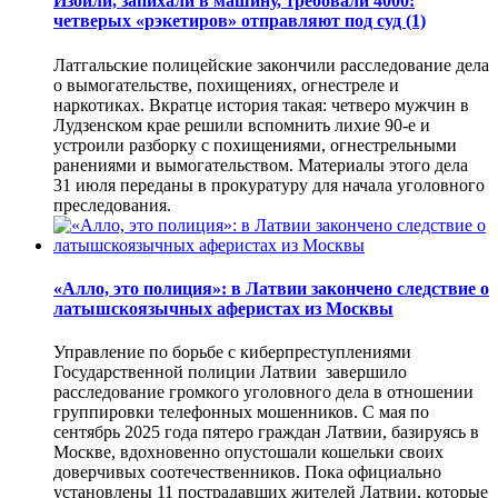
Избили, запихали в машину, требовали 4000:
четверых «рэкетиров» отправляют под суд
(1)
Латгальские полицейские закончили расследование дела
о вымогательстве, похищениях, огнестреле и
наркотиках. Вкратце история такая: четверо мужчин в
Лудзенском крае решили вспомнить лихие 90-е и
устроили разборку с похищениями, огнестрельными
ранениями и вымогательством. Материалы этого дела
31 июля переданы в прокуратуру для начала уголовного
преследования.
«Алло, это полиция»: в Латвии закончено следствие о
латышскоязычных аферистах из Москвы
Управление по борьбе с киберпреступлениями
Государственной полиции Латвии завершило
расследование громкого уголовного дела в отношении
группировки телефонных мошенников. С мая по
сентябрь 2025 года пятеро граждан Латвии, базируясь в
Москве, вдохновенно опустошали кошельки своих
доверчивых соотечественников. Пока официально
установлены 11 пострадавших жителей Латвии, которые