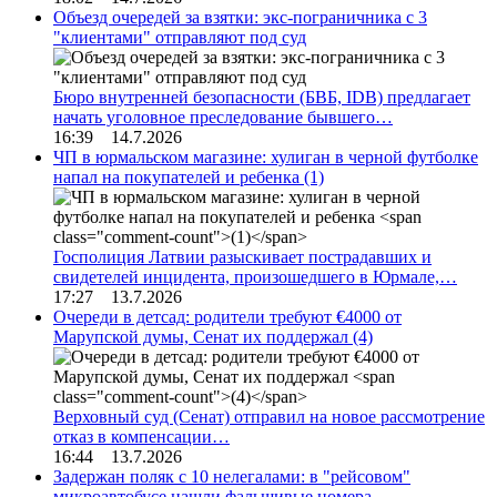
Объезд очередей за взятки: экс-пограничника с 3
"клиентами" отправляют под суд
Бюро внутренней безопасности (БВБ, IDB) предлагает
начать уголовное преследование бывшего…
16:39 14.7.2026
ЧП в юрмальском магазине: хулиган в черной футболке
напал на покупателей и ребенка
(1)
Госполиция Латвии разыскивает пострадавших и
свидетелей инцидента, произошедшего в Юрмале,…
17:27 13.7.2026
Очереди в детсад: родители требуют €4000 от
Марупской думы, Сенат их поддержал
(4)
Верховный суд (Сенат) отправил на новое рассмотрение
отказ в компенсации…
16:44 13.7.2026
Задержан поляк с 10 нелегалами: в "рейсовом"
микроавтобусе нашли фальшивые номера