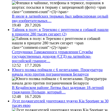
В июле в латвийских тюрьмах был зафиксирован целый
ряд изобретательных…
19:40 20.7.2026
Тайник в полу: в Терехово с рентгеном и собакой нашли
в прицепе 280 тысяч сигарет
(2)
Сотрудники Таможенного управления Службы
государственных доходов (СГД) на латвийско-
российской границе…
12:52 17.7.2026
Юного поляка поймали с 6 нелегалами. Прокуратура
начала дело против пограничников Беларуси
В Кедайнском районе Литвы был задержан 18-летний
гражданин Польши, который…
12:48 16.7.2026
Дуэт поджигателей уничтожил чужую Kia Sportage за 30
тысяч евро