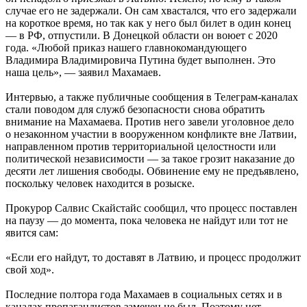
случае его не задержали. Он сам хвастался, что его задержали
на короткое время, но так как у него был билет в один конец
— в РФ, отпустили. В Донецкой области он воюет с 2020
года. «Любой приказ нашего главнокомандующего
Владимира Владимировича Путина будет выполнен. Это
наша цель», — заявил Махамаев.
Интервью, а также публичные сообщения в Телеграм-каналах
стали поводом для служб безопасности снова обратить
внимание на Махамаева. Против него завели уголовное дело
о незаконном участии в вооруженном конфликте вне Латвии,
направленном против территориальной целостности или
политической независимости — за такое грозит наказание до
десяти лет лишения свободы. Обвинение ему не предъявлено,
поскольку человек находится в розыске.
Прокурор Салвис Скайстайс сообщил, что процесс поставлен
на паузу — до момента, пока человека не найдут или тот не
явится сам:
«Если его найдут, то доставят в Латвию, и процесс продолжит
свой ход».
Последние полтора года Махамаев в социальных сетях и в
каналах пропагандистов замечен не был. Поэтому нет