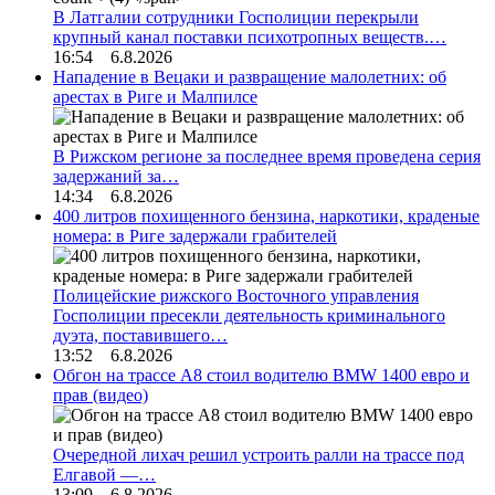
В Латгалии сотрудники Госполиции перекрыли
крупный канал поставки психотропных веществ.…
16:54 6.8.2026
Нападение в Вецаки и развращение малолетних: об
арестах в Риге и Малпилсе
В Рижском регионе за последнее время проведена серия
задержаний за…
14:34 6.8.2026
400 литров похищенного бензина, наркотики, краденые
номера: в Риге задержали грабителей
Полицейские рижского Восточного управления
Госполиции пресекли деятельность криминального
дуэта, поставившего…
13:52 6.8.2026
Обгон на трассе А8 стоил водителю BMW 1400 евро и
прав (видео)
Очередной лихач решил устроить ралли на трассе под
Елгавой —…
13:09 6.8.2026