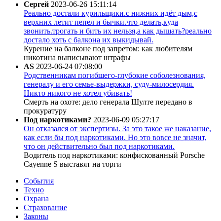
Сергей
2023-06-26 15:11:14
Реально достали курильщики.с нижних идёт дым,с
верхних летит пепел и бычки.что делать,куда
звонить.трогать и бить их нельзя,а как дышать?реально
достало хоть с балкона их выкидывай.
Курение на балконе под запретом: как любителям
никотина выписывают штрафы
AS
2023-06-24 07:08:00
Родственникам погибшего-глубокие соболезнования,
генералу и его семье-выдержки, суду-милосердия.
Никто никого не хотел убивать!
Смерть на охоте: дело генерала Шулте передано в
прокуратуру
Под наркотиками?
2023-06-09 05:27:17
Он отказался от экспертизы. За это такое же наказание,
как если бы под наркотиками. Но это вовсе не значит,
что он действительно был под наркотиками.
Водитель под наркотиками: конфискованный Porsche
Cayenne S выставят на торги
События
Техно
Охрана
Страхование
Законы