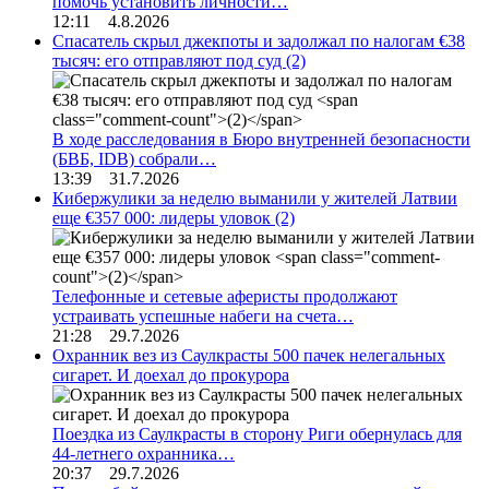
помочь установить личности…
12:11 4.8.2026
Спасатель скрыл джекпоты и задолжал по налогам €38
тысяч: его отправляют под суд
(2)
В ходе расследования в Бюро внутренней безопасности
(БВБ, IDB) собрали…
13:39 31.7.2026
Кибержулики за неделю выманили у жителей Латвии
еще €357 000: лидеры уловок
(2)
Телефонные и сетевые аферисты продолжают
устраивать успешные набеги на счета…
21:28 29.7.2026
Охранник вез из Саулкрасты 500 пачек нелегальных
сигарет. И доехал до прокурора
Поездка из Саулкрасты в сторону Риги обернулась для
44-летнего охранника…
20:37 29.7.2026