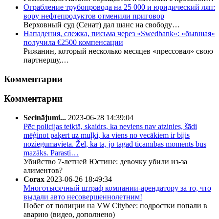
Ограбление трубопровода на 25 000 и юридический ляп:
вору нефтепродуктов отменили приговор
Верховный суд (Сенат) дал шанс на свободу…
Нападения, слежка, письма через «Swedbank»: «бывшая»
получила €2500 компенсации
Рижанин, который несколько месяцев «прессовал» свою
партнершу,…
Комментарии
Комментарии
Secinājumi...
2023-06-28 14:39:04
Pēc policijas teiktā, skaidrs, ka neviens nav atzinies, šādi
mēģinot paķert uz muļķi, ka viens no vecākiem ir bijis
noziegumavietā. Žēl, ka tā, jo tagad ticamības moments būs
mazāks. Parasti…
Убийство 7-летней Юстине: девочку убили из-за
алиментов?
Corax
2023-06-26 18:49:34
Многотысячный штраф компании-арендатору за то, что
выдали авто несовершеннолетним!
Побег от полиции на VW Citybee: подростки попали в
аварию (видео, дополнено)