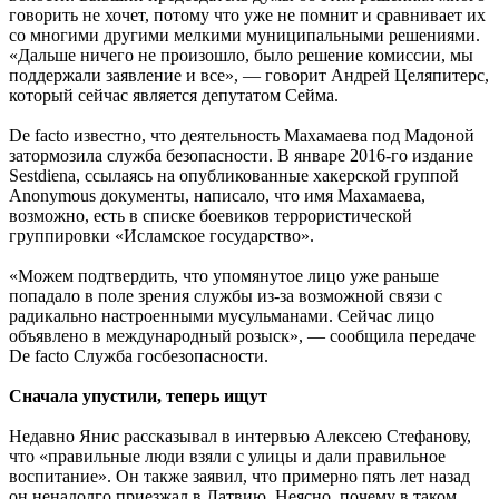
говорить не хочет, потому что уже не помнит и сравнивает их
со многими другими мелкими муниципальными решениями.
«Дальше ничего не произошло, было решение комиссии, мы
поддержали заявление и все», — говорит Андрей Целяпитерс,
который сейчас является депутатом Сейма.
De facto известно, что деятельность Махамаева под Мадоной
затормозила служба безопасности. В январе 2016-го издание
Sestdiena, ссылаясь на опубликованные хакерской группой
Anonymous документы, написало, что имя Махамаева,
возможно, есть в списке боевиков террористической
группировки «Исламское государство».
«Можем подтвердить, что упомянутое лицо уже раньше
попадало в поле зрения службы из-за возможной связи с
радикально настроенными мусульманами. Сейчас лицо
объявлено в международный розыск», — сообщила передаче
De facto Служба госбезопасности.
Сначала упустили, теперь ищут
Недавно Янис рассказывал в интервью Алексею Стефанову,
что «правильные люди взяли с улицы и дали правильное
воспитание». Он также заявил, что примерно пять лет назад
он ненадолго приезжал в Латвию. Неясно, почему в таком