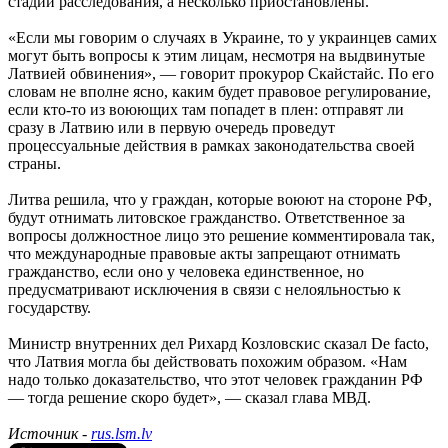
стадии расследования, а несколько приостановлены.
«Если мы говорим о случаях в Украине, то у украинцев самих
могут быть вопросы к этим лицам, несмотря на выдвинутые
Латвией обвинения», — говорит прокурор Скайстайс. По его
словам не вполне ясно, каким будет правовое регулирование,
если кто-то из воюющих там попадет в плен: отправят ли
сразу в Латвию или в первую очередь проведут
процессуальные действия в рамках законодательства своей
страны.
Литва решила, что у граждан, которые воюют на стороне РФ,
будут отнимать литовское гражданство. Ответственное за
вопросы должностное лицо это решение комментировала так,
что международные правовые акты запрещают отнимать
гражданство, если оно у человека единственное, но
предусматривают исключения в связи с нелояльностью к
государству.
Министр внутренних дел Рихард Козловскис сказал De facto,
что Латвия могла бы действовать похожим образом. «Нам
надо только доказательство, что этот человек гражданин РФ
— тогда решение скоро будет», — сказал глава МВД.
Источник -
rus.lsm.lv