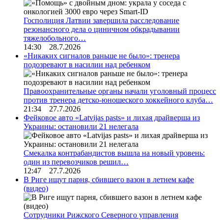
Госполиция Латвии завершила расследование
резонансного дела о циничном обкрадывании
тяжелобольного…
14:30 28.7.2026
«Никаких сигналов раньше не было»: тренера
подозревают в насилии над ребенком
Правоохранительные органы начали уголовный процесс
против тренера детско-юношеского хоккейного клуба…
21:34 27.7.2026
Фейковое авто «Latvijas pasts» и лихая драйверша из
Украины: остановили 21 нелегала
Смекалка контрабандистов вышла на новый уровень:
один из перевозчиков решил…
12:47 27.7.2026
В Риге ищут парня, сбившего вазон в летнем кафе
(видео)
Сотрудники Рижского Северного управления