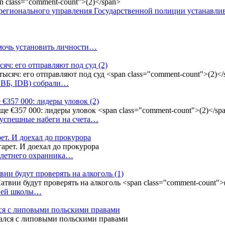
регионального управления Государственной полиции устанавл
омочь установить личности…
сяч: его отправляют под суд
(2)
(БВБ, IDB) собрали…
 €357 000: лидеры уловок
(2)
 успешные набеги на счета…
ет. И доехал до прокурора
4-летнего охранника…
вии будут проверять на алкоголь
(1)
дней школы…
ся с липовыми польскими правами