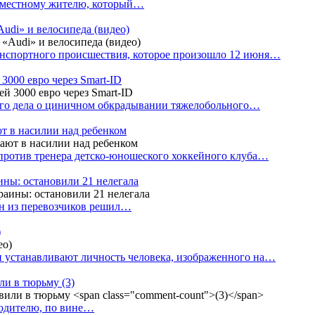
е местному жителю, который…
udi» и велосипеда (видео)
анспортного происшествия, которое произошло 12 июня…
3000 евро через Smart-ID
ого дела о циничном обкрадывании тяжелобольного…
т в насилии над ребенком
против тренера детско-юношеского хоккейного клуба…
аины: остановили 21 нелегала
ин из перевозчиков решил…
)
 устанавливают личность человека, изображенного на…
или в тюрьму
(3)
водителю, по вине…