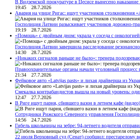
В Видземской прокуратуре в Цесисе вынесено наказани
19:45 28.7.2026
Авария на улице Ригас: ищут участников столкновения «A
Госполиция Латвии разыскивает участников дорожно-тр
19:19 28.7.2026
«Помощь» с двойным дном: украла у соседа с онкологией 
Госполиция Латвии завершила расследование резонансн
14:30 28.7.2026
«Никаких сигналов раньше не было»: тренера подозреваю
Правоохранительные органы начали уголовный процесс 
21:34 27.7.2026
Фейковое авто «Latvijas pasts» и лихая драйверша из Укр
Смекалка контрабандистов вышла на новый уровень: од
12:47 27.7.2026
В Риге ищут парня, сбившего вазон в летнем кафе (видео
Сотрудники Рижского Северного управления Госполиции
14:56 24.7.2026
Гибель школьницы на зебре: 94-летнего водителя отправ
22 июля Верховный суд (Сенат) сообщил: престарелому 