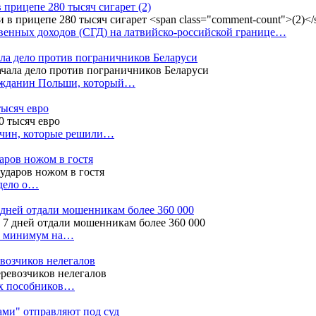
в прицепе 280 тысяч сигарет
(2)
енных доходов (СГД) на латвийско-российской границе…
ала дело против пограничников Беларуси
ражданин Польши, который…
тысяч евро
жчин, которые решили…
даров ножом в гостя
 дело о…
7 дней отдали мошенникам более 360 000
ак минимум на…
евозчиков нелегалов
вух пособников…
тами" отправляют под суд