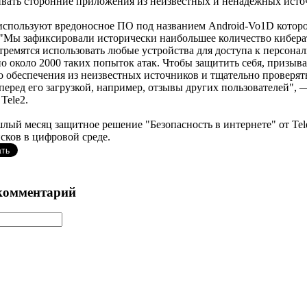
чивать сторонние приложения из неизвестных и ненадежных ист
пользуют вредоносное ПО под названием Android-Vo1D которое 
 "Мы зафиксировали исторически наибольшее количество киберата
ремятся использовать любые устройства для доступа к персона
о около 2000 таких попыток атак. Чтобы защитить себя, призыв
 обеспечения из неизвестных источников и тщательно провер
перед его загрузкой, например, отзывы других пользователей",
Tele2.
шлый месяц защитное решение "Безопасность в интернете" от Tel
сков в цифровой среде.
комментарий