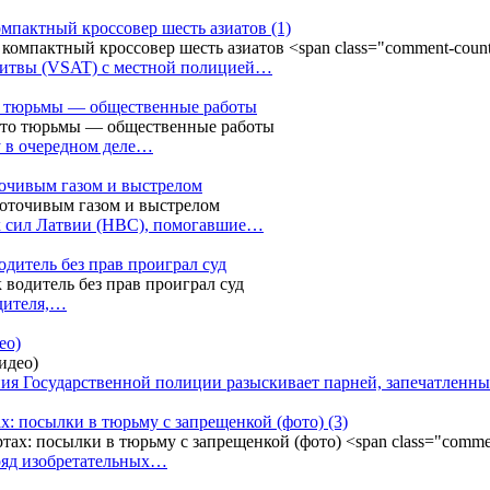
омпактный кроссовер шесть азиатов
(1)
Литвы (VSAT) с местной полицией…
сто тюрьмы — общественные работы
у в очередном деле…
точивым газом и выстрелом
х сил Латвии (НВС), помогавшие…
одитель без прав проиграл суд
одителя,…
ео)
ния Государственной полиции разыскивает парней, запечатлен
х: посылки в тюрьму с запрещенкой (фото)
(3)
ряд изобретательных…