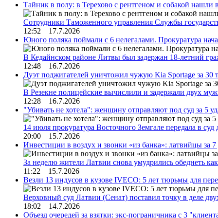
Тайник в полу: в Терехово с рентгеном и собакой нашли 
Сотрудники Таможенного управления Службы государств
12:52 17.7.2026
Юного поляка поймали с 6 нелегалами. Прокуратура нач
В Кедайнском районе Литвы был задержан 18-летний г
12:48 16.7.2026
Дуэт поджигателей уничтожил чужую Kia Sportage за 30 
В Резекне полицейские вычислили и задержали двух му
12:28 16.7.2026
"Убивать не хотела": женщину отправляют под суд за 5 у
14 июля прокуратура Восточного Земгале передала в суд
20:00 15.7.2026
Инвестиции в воздух и звонки «из банка»: латвийцы за 
За неделю жители Латвии снова умудрились обеднеть к
11:22 15.7.2026
Везли 13 индусов в кузове IVECO: 5 лет тюрьмы для пер
Верховный суд Латвии (Сенат) поставил точку в деле д
18:02 14.7.2026
Объезд очередей за взятки: экс-пограничника с 3 "клиен