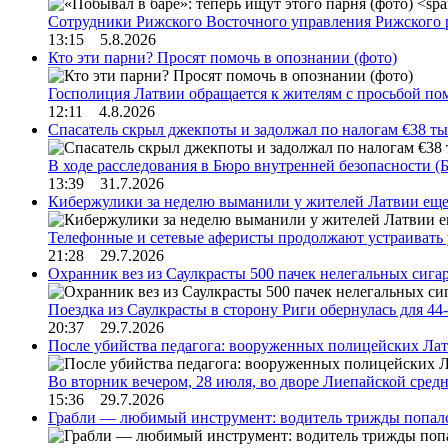
Сотрудники Рижского Восточного управления Рижского 
13:15 5.8.2026
Кто эти парни? Просят помочь в опознании (фото)
Госполиция Латвии обращается к жителям с просьбой п
12:11 4.8.2026
Спасатель скрыл джекпоты и задолжал по налогам €38 ты
В ходе расследования в Бюро внутренней безопасности 
13:39 31.7.2026
Кибержулики за неделю выманили у жителей Латвии еще
Телефонные и сетевые аферисты продолжают устраивать
21:28 29.7.2026
Охранник вез из Саулкрасты 500 пачек нелегальных сигар
Поездка из Саулкрасты в сторону Риги обернулась для 4
20:37 29.7.2026
После убийства педагога: вооруженных полицейских Лат
Во вторник вечером, 28 июля, во дворе Лиепайской сре
15:36 29.7.2026
Грабли — любимый инструмент: водитель трижды попал