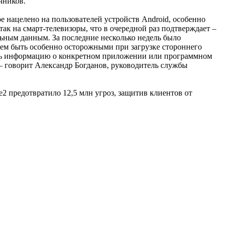
очников.
нацелено на пользователей устройств Android, особенно
к на смарт-телевизоры, что в очередной раз подтверждает –
льным данным. За последние несколько недель было
аем быть особенно осторожными при загрузке стороннего
ять информацию о конкретном приложении или программном
 — говорит Александр Богданов, руководитель службы
e2 предотвратило 12,5 млн угроз, защитив клиентов от