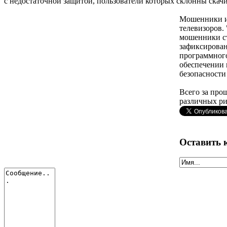
с недостаточной защитой, пользователи которых склонны ска
Мошенники ис
телевизоров.
мошенники ст
зафиксирован
программного
обеспечении 
безопасности 
Всего за про
различных ри
Оставить 