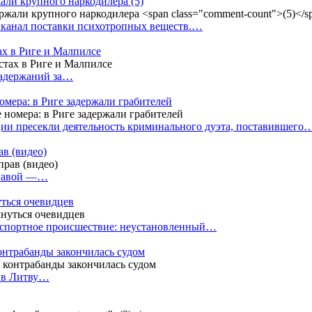
жали крупного наркодилера
(5)
 канал поставки психотропных веществ.…
ах в Риге и Малпилсе
задержаний за…
омера: в Риге задержали грабителей
ии пресекли деятельность криминального дуэта, поставившего
в (видео)
лгавой —…
уться очевидцев
анспортное происшествие: неустановленный…
контрабанды закончилась судом
и в Литву…