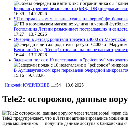
Бюро внутренней безопасности (БВБ, IDB) предлагает н
16:39 14.7.2026
ЧП в юрмальском магазине: хулиган в черной футболке н
Госполиция Латвии разыскивает пострадавших и свидет
17:27 13.7.2026
Очереди в детсад: родители требуют €4000 от Марупской
Верховный суд (Сенат) отправил на новое рассмотрение
16:44 13.7.2026
Задержан поляк с 10 нелегалами: в "рейсовом" микроав
В Аугшдаугавском крае перехвачен очередной микроавто
15:16 9.7.2026
Николай КУДРЯВЦЕВ
11:54 13.6.2025
Tele2: осторожно, данные вор
Tele2 предупреждает, что в Латвии активизировались мошенни
Цель мошенников — получить данные доступа к банковским сче