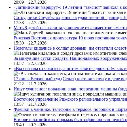
20:09 22.7.2026
«Латвийский маршрут»: 19-летний "таксист" запихал в к
Сотрудники Службы охраны государственной границы 
17:38 22.7.2026
Мать 8 детей наказали за уклонение от алиментов: вме
Рижская Восточная прокуратура 10 июля поставила точк
15:30 22.7.2026
Нелегалы кидались в солдат дровами: им ответили слезо
За минувшие сутки солдаты Национальных вооруженны
13:57 22.7.2026
«Вы сначала откажитесь, а потом зовите адвоката!»: как в
17 июля Верховный суд (Сенат) поставил точку в деле в
21:22 21.7.2026
Ищут хулиганов: повалили знак, повредили машины (вид
Восточное управление Рижского регионального управле
13:57 21.7.2026
Флешки в чайнике, телефоны в термосе, порошок в шорта
В июле в латвийских тюрьмах был зафиксирован целый 
19:40 20.7.2026