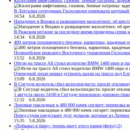
Килограмм амфетамина, газовик, боевые патроны: задер
В Латгалии сотрудники Госполиции перекрыли крупный
16:54 6.8.2026
Нападение в Вецаки и развращение малолетних: об арест
В Рижском регионе за последнее время проведена серия 
14:34 6.8.2026
400 литров похищенного бензина, наркотики, краденые н
Полицейские рижского Восточного управления Госполиц
13:52 6.8.2026
Обгон на трассе А8 стоил водителю BMW 1400 евро и пра
Очередной лихач решил устроить ралли на трассе под Е
13:09 6.8.2026
В Сигулде водитель сбил велосипедиста: просят откликн
1 августа около 14:00 в Сигулде произошло дорожно-тр
12:32 6.8.2026
Липовые накладные и 480 000 пачек сигарет: перевозка 
Перед судом предстанет дуэт дельцов, которые из Латви
15:35 5.8.2026
«Побывал в баре»: теперь ищут этого парня (фото)
(2)