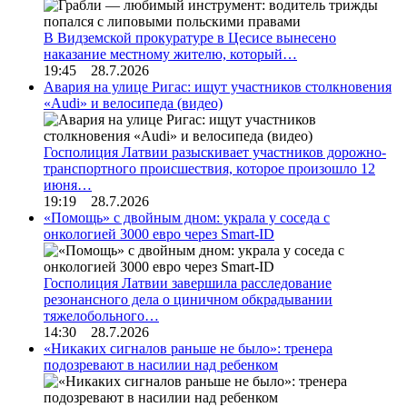
В Видземской прокуратуре в Цесисе вынесено
наказание местному жителю, который…
19:45 28.7.2026
Авария на улице Ригас: ищут участников столкновения
«Audi» и велосипеда (видео)
Госполиция Латвии разыскивает участников дорожно-
транспортного происшествия, которое произошло 12
июня…
19:19 28.7.2026
«Помощь» с двойным дном: украла у соседа с
онкологией 3000 евро через Smart-ID
Госполиция Латвии завершила расследование
резонансного дела о циничном обкрадывании
тяжелобольного…
14:30 28.7.2026
«Никаких сигналов раньше не было»: тренера
подозревают в насилии над ребенком