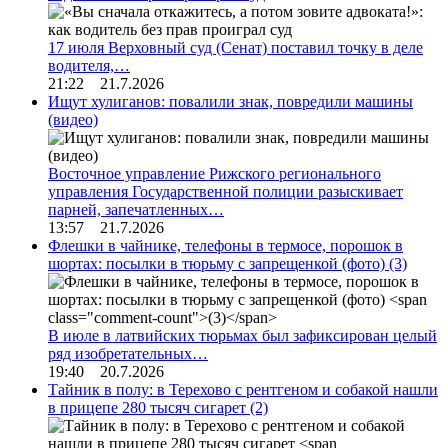
17 июля Верховный суд (Сенат) поставил точку в деле
водителя,…
21:22 21.7.2026
Ищут хулиганов: повалили знак, повредили машины
(видео)
Восточное управление Рижского регионального
управления Государственной полиции разыскивает
парней, запечатленных…
13:57 21.7.2026
Флешки в чайнике, телефоны в термосе, порошок в
шортах: посылки в тюрьму с запрещенкой (фото)
(3)
В июле в латвийских тюрьмах был зафиксирован целый
ряд изобретательных…
19:40 20.7.2026
Тайник в полу: в Терехово с рентгеном и собакой нашли
в прицепе 280 тысяч сигарет
(2)