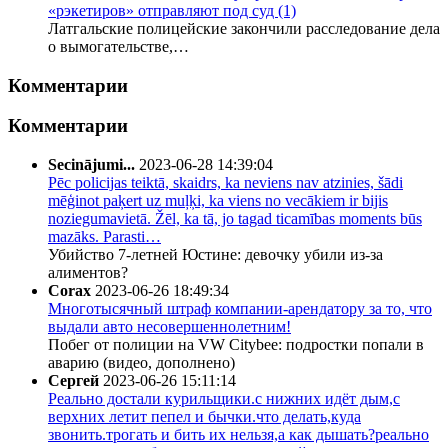
«рэкетиров» отправляют под суд
(1)
Латгальские полицейские закончили расследование дела
о вымогательстве,…
Комментарии
Комментарии
Secinājumi...
2023-06-28 14:39:04
Pēc policijas teiktā, skaidrs, ka neviens nav atzinies, šādi
mēģinot paķert uz muļķi, ka viens no vecākiem ir bijis
noziegumavietā. Žēl, ka tā, jo tagad ticamības moments būs
mazāks. Parasti…
Убийство 7-летней Юстине: девочку убили из-за
алиментов?
Corax
2023-06-26 18:49:34
Многотысячный штраф компании-арендатору за то, что
выдали авто несовершеннолетним!
Побег от полиции на VW Citybee: подростки попали в
аварию (видео, дополнено)
Сергей
2023-06-26 15:11:14
Реально достали курильщики.с нижних идёт дым,с
верхних летит пепел и бычки.что делать,куда
звонить.трогать и бить их нельзя,а как дышать?реально