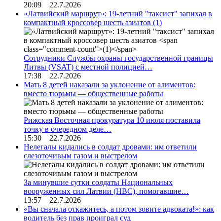
20:09 22.7.2026
«Латвийский маршрут»: 19-летний "таксист" запихал в
компактный кроссовер шесть азиатов
(1)
Сотрудники Службы охраны государственной границы
Литвы (VSAT) с местной полицией…
17:38 22.7.2026
Мать 8 детей наказали за уклонение от алиментов:
вместо тюрьмы — общественные работы
Рижская Восточная прокуратура 10 июля поставила
точку в очередном деле…
15:30 22.7.2026
Нелегалы кидались в солдат дровами: им ответили
слезоточивым газом и выстрелом
За минувшие сутки солдаты Национальных
вооруженных сил Латвии (НВС), помогавшие…
13:57 22.7.2026
«Вы сначала откажитесь, а потом зовите адвоката!»: как
водитель без прав проиграл суд