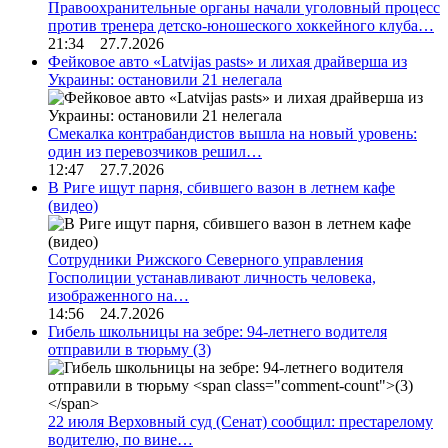
Правоохранительные органы начали уголовный процесс
против тренера детско-юношеского хоккейного клуба…
21:34 27.7.2026
Фейковое авто «Latvijas pasts» и лихая драйверша из
Украины: остановили 21 нелегала
Смекалка контрабандистов вышла на новый уровень:
один из перевозчиков решил…
12:47 27.7.2026
В Риге ищут парня, сбившего вазон в летнем кафе
(видео)
Сотрудники Рижского Северного управления
Госполиции устанавливают личность человека,
изображенного на…
14:56 24.7.2026
Гибель школьницы на зебре: 94-летнего водителя
отправили в тюрьму
(3)
22 июля Верховный суд (Сенат) сообщил: престарелому
водителю, по вине…