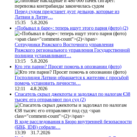
Перед судом предстанет дуэт дельцов, которые из
Латвии в Литву…
15:35 5.8.2026
«Побывал в баре»: теперь ищут этого парня (фото)
(2)
Сотрудники Рижского Восточного управления
Рижского регионального управления Государственной
полиции устанавливают…
13:15 5.8.2026
Кто эти парни? Просят помочь в опознании (фото)
Госполиция Латвии обращается к жителям с просьбой
помочь установить личности…
12:11 4.8.2026
Спасатель скрыл джекпоты и задолжал по налогам €38
тысяч: его отправляют под суд
(2)
В ходе расследования в Бюро внутренней безопасности
(БВБ, IDB) собрали…
13:39 31.7.2026