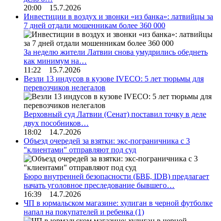
20:00 15.7.2026
Инвестиции в воздух и звонки «из банка»: латвийцы за
7 дней отдали мошенникам более 360 000
За неделю жители Латвии снова умудрились обеднеть
как минимум на…
11:22 15.7.2026
Везли 13 индусов в кузове IVECO: 5 лет тюрьмы для
перевозчиков нелегалов
Верховный суд Латвии (Сенат) поставил точку в деле
двух пособников…
18:02 14.7.2026
Объезд очередей за взятки: экс-пограничника с 3
"клиентами" отправляют под суд
Бюро внутренней безопасности (БВБ, IDB) предлагает
начать уголовное преследование бывшего…
16:39 14.7.2026
ЧП в юрмальском магазине: хулиган в черной футболке
напал на покупателей и ребенка
(1)