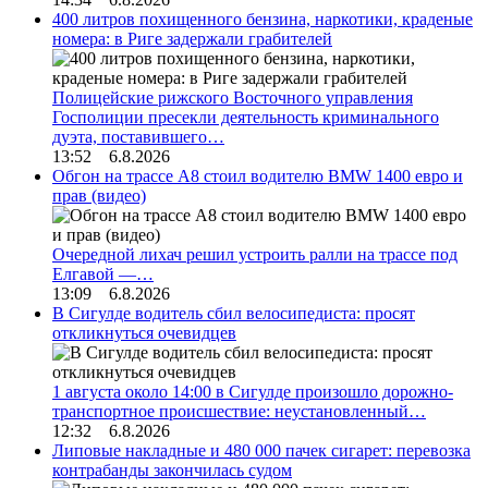
400 литров похищенного бензина, наркотики, краденые
номера: в Риге задержали грабителей
Полицейские рижского Восточного управления
Госполиции пресекли деятельность криминального
дуэта, поставившего…
13:52 6.8.2026
Обгон на трассе А8 стоил водителю BMW 1400 евро и
прав (видео)
Очередной лихач решил устроить ралли на трассе под
Елгавой —…
13:09 6.8.2026
В Сигулде водитель сбил велосипедиста: просят
откликнуться очевидцев
1 августа около 14:00 в Сигулде произошло дорожно-
транспортное происшествие: неустановленный…
12:32 6.8.2026
Липовые накладные и 480 000 пачек сигарет: перевозка
контрабанды закончилась судом