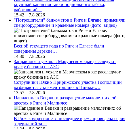
крупный канал поставки подпольного табака,
работавший…
15:42 7.8.2026
"Потрошители" банкоматов в Риге и Елгаве: применяли
спецоборудование и краденые номера (фото, видео)
Весной текущего года по Риге и Елгаве были
совершены дерзкие…
14:30 7.8.2026
Заправился и уехал: в Марупеском крае расследуют
кражу бензина на АЗС
Сотрудники Южно-Пририжского участка Госполиции
разбираются с кражей топлива в Пиньки.…
13:57 7.8.2026
Нападение в Вецаки и развращение малолетних: об
арестах в Риге и Малпилсе
В Рижском регионе за последнее время проведена серия
задержаний за…
14:34 6.8.2026