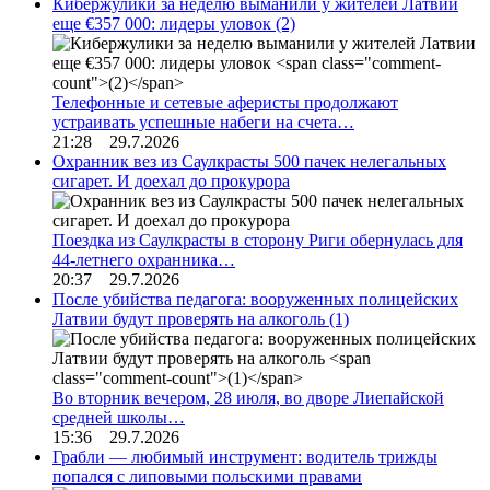
Кибержулики за неделю выманили у жителей Латвии
еще €357 000: лидеры уловок
(2)
Телефонные и сетевые аферисты продолжают
устраивать успешные набеги на счета…
21:28 29.7.2026
Охранник вез из Саулкрасты 500 пачек нелегальных
сигарет. И доехал до прокурора
Поездка из Саулкрасты в сторону Риги обернулась для
44-летнего охранника…
20:37 29.7.2026
После убийства педагога: вооруженных полицейских
Латвии будут проверять на алкоголь
(1)
Во вторник вечером, 28 июля, во дворе Лиепайской
средней школы…
15:36 29.7.2026
Грабли — любимый инструмент: водитель трижды
попался с липовыми польскими правами