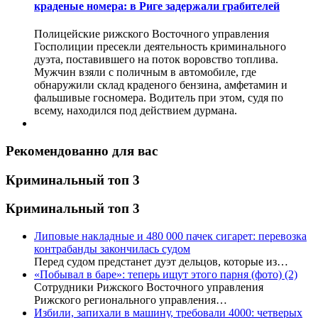
краденые номера: в Риге задержали грабителей
Полицейские рижского Восточного управления
Госполиции пресекли деятельность криминального
дуэта, поставившего на поток воровство топлива.
Мужчин взяли с поличным в автомобиле, где
обнаружили склад краденого бензина, амфетамин и
фальшивые госномера. Водитель при этом, судя по
всему, находился под действием дурмана.
Рекомендованно для вас
Криминальный топ 3
Криминальный топ 3
Липовые накладные и 480 000 пачек сигарет: перевозка
контрабанды закончилась судом
Перед судом предстанет дуэт дельцов, которые из…
«Побывал в баре»: теперь ищут этого парня (фото)
(2)
Сотрудники Рижского Восточного управления
Рижского регионального управления…
Избили, запихали в машину, требовали 4000: четверых