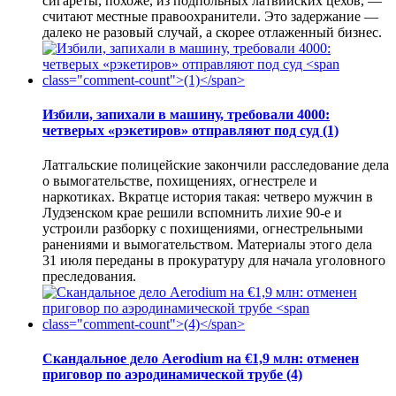
сигареты, похоже, из подпольных латвийских цехов, —
считают местные правоохранители. Это задержание —
далеко не разовый случай, а скорее отлаженный бизнес.
Избили, запихали в машину, требовали 4000:
четверых «рэкетиров» отправляют под суд
(1)
Латгальские полицейские закончили расследование дела
о вымогательстве, похищениях, огнестреле и
наркотиках. Вкратце история такая: четверо мужчин в
Лудзенском крае решили вспомнить лихие 90-е и
устроили разборку с похищениями, огнестрельными
ранениями и вымогательством. Материалы этого дела
31 июля переданы в прокуратуру для начала уголовного
преследования.
Скандальное дело Aerodium на €1,9 млн: отменен
приговор по аэродинамической трубе
(4)