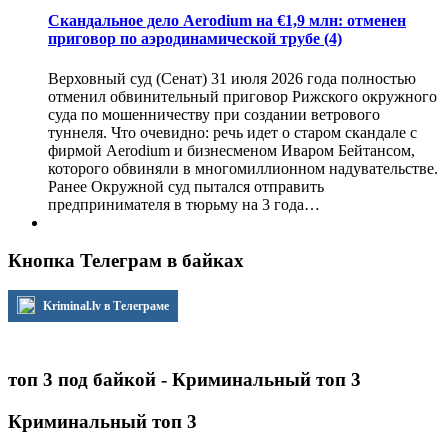
Скандальное дело Aerodium на €1,9 млн: отменен
приговор по аэродинамической трубе
(4)
Верховный суд (Сенат) 31 июля 2026 года полностью
отменил обвинительный приговор Рижского окружного
суда по мошенничеству при создании ветрового
туннеля. Что очевидно: речь идет о старом скандале с
фирмой Aerodium и бизнесменом Иваром Бейтансом,
которого обвиняли в многомиллионном надувательстве.
Ранее Окружной суд пытался отправить
предпринимателя в тюрьму на 3 года…
Кнопка Телеграм в байках
Kriminal.lv в Телеграме
топ 3 под байкой - Криминальный топ 3
Криминальный топ 3