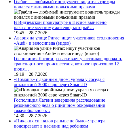
Грабли — любимый инструмент: водитель трижды
попался с липовыми польскими правами
В Видземской прокуратуре в Цесисе вынесено
наказание местному жителю, который…
19:45 28.7.2026
Авария на улице Ригас: ищут участников столкновения
«Audi» и велосипеда (видео)
Госполиция Латвии разыскивает участников дорожно-
транспортного происшествия, которое произошло 12
июня…
19:19 28.7.2026
«Помощь» с двойным дном: украла у соседа с
онкологией 3000 евро через Smart-ID
Госполиция Латвии завершила расследование
резонансного дела о циничном обкрадывании
тяжелобольного…
14:30 28.7.2026
«Никаких сигналов раньше не было»: тренера
подозревают в насилии над ребенком