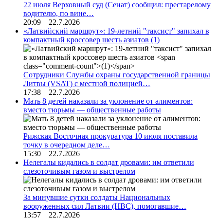
22 июля Верховный суд (Сенат) сообщил: престарелому
водителю, по вине…
20:09 22.7.2026
«Латвийский маршрут»: 19-летний "таксист" запихал в
компактный кроссовер шесть азиатов
(1)
Сотрудники Службы охраны государственной границы
Литвы (VSAT) с местной полицией…
17:38 22.7.2026
Мать 8 детей наказали за уклонение от алиментов:
вместо тюрьмы — общественные работы
Рижская Восточная прокуратура 10 июля поставила
точку в очередном деле…
15:30 22.7.2026
Нелегалы кидались в солдат дровами: им ответили
слезоточивым газом и выстрелом
За минувшие сутки солдаты Национальных
вооруженных сил Латвии (НВС), помогавшие…
13:57 22.7.2026