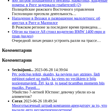
400 литров похищенного бензина, наркотики, краденые
номера: в Риге задержали грабителей
(2)
Полицейские рижского Восточного управления
Госполиции пресекли деятельность…
Нападение в Вецаки и развращение малолетних: об
арестах в Риге и Малпилсе
В Рижском регионе за последнее время проведена…
Обгон на трассе А8 стоил водителю BMW 1400 евро и
прав (видео)
Очередной лихач решил устроить ралли на трассе…
Комментарии
Комментарии
Secinājumi...
2023-06-28 14:39:04
Pēc policijas teiktā, skaidrs, ka neviens nav atzinies, šādi
mēģinot paķert uz muļķi, ka viens no vecākiem ir bijis
noziegumavietā. Žēl, ka tā, jo tagad ticamības moments būs
mazāks. Parasti…
Убийство 7-летней Юстине: девочку убили из-за
алиментов?
Corax
2023-06-26 18:49:34
Многотысячный штраф компании-арендатору за то, что
выдали авто несовершеннолетним!