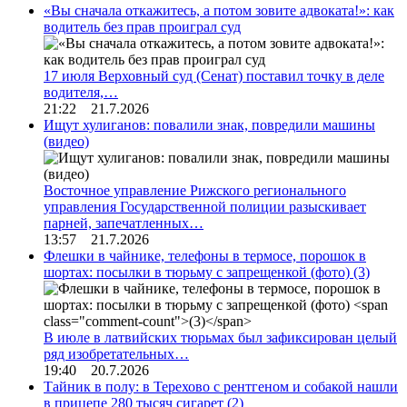
«Вы сначала откажитесь, а потом зовите адвоката!»: как
водитель без прав проиграл суд
17 июля Верховный суд (Сенат) поставил точку в деле
водителя,…
21:22 21.7.2026
Ищут хулиганов: повалили знак, повредили машины
(видео)
Восточное управление Рижского регионального
управления Государственной полиции разыскивает
парней, запечатленных…
13:57 21.7.2026
Флешки в чайнике, телефоны в термосе, порошок в
шортах: посылки в тюрьму с запрещенкой (фото)
(3)
В июле в латвийских тюрьмах был зафиксирован целый
ряд изобретательных…
19:40 20.7.2026
Тайник в полу: в Терехово с рентгеном и собакой нашли
в прицепе 280 тысяч сигарет
(2)