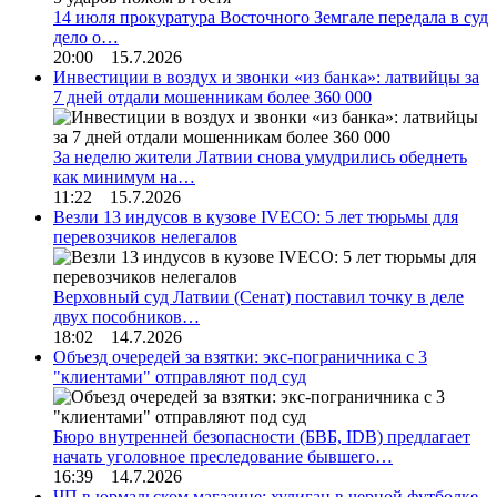
14 июля прокуратура Восточного Земгале передала в суд
дело о…
20:00 15.7.2026
Инвестиции в воздух и звонки «из банка»: латвийцы за
7 дней отдали мошенникам более 360 000
За неделю жители Латвии снова умудрились обеднеть
как минимум на…
11:22 15.7.2026
Везли 13 индусов в кузове IVECO: 5 лет тюрьмы для
перевозчиков нелегалов
Верховный суд Латвии (Сенат) поставил точку в деле
двух пособников…
18:02 14.7.2026
Объезд очередей за взятки: экс-пограничника с 3
"клиентами" отправляют под суд
Бюро внутренней безопасности (БВБ, IDB) предлагает
начать уголовное преследование бывшего…
16:39 14.7.2026
ЧП в юрмальском магазине: хулиган в черной футболке