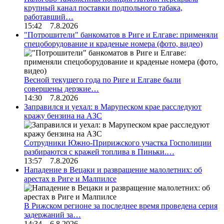
крупный канал поставки подпольного табака,
работавший…
15:42 7.8.2026
"Потрошители" банкоматов в Риге и Елгаве: применяли
спецоборудование и краденые номера (фото, видео)
Весной текущего года по Риге и Елгаве были
совершены дерзкие…
14:30 7.8.2026
Заправился и уехал: в Марупеском крае расследуют
кражу бензина на АЗС
Сотрудники Южно-Пририжского участка Госполиции
разбираются с кражей топлива в Пиньки.…
13:57 7.8.2026
Нападение в Вецаки и развращение малолетних: об
арестах в Риге и Малпилсе
В Рижском регионе за последнее время проведена серия
задержаний за…
14:34 6.8.2026