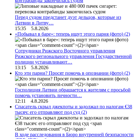
контрабанды закончилась судом
Перед судом предстанет дуэт дельцов, которые из
Латвии в Литву…
15:35 5.8.2026
«Побывал в баре»: теперь ищут этого парня (фото)
(2)
Сотрудники Рижского Восточного управления
Рижского регионального управления Государственной
полиции устанавливают…
13:15 5.8.2026
Кто эти парни? Просят помочь в опознании (фото)
(2)
Госполиция Латвии обращается к жителям с просьбой
помочь установить личности…
12:11 4.8.2026
Спасатель скрыл джекпоты и задолжал по налогам €38
тысяч: его отправляют под суд
(2)
В ходе расследования в Бюро внутренней безопасности