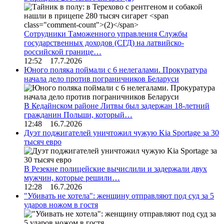
Сотрудники Таможенного управления Службы
государственных доходов (СГД) на латвийско-
российской границе…
12:52 17.7.2026
Юного поляка поймали с 6 нелегалами. Прокуратура
начала дело против пограничников Беларуси
В Кедайнском районе Литвы был задержан 18-летний
гражданин Польши, который…
12:48 16.7.2026
Дуэт поджигателей уничтожил чужую Kia Sportage за 30
тысяч евро
В Резекне полицейские вычислили и задержали двух
мужчин, которые решили…
12:28 16.7.2026
"Убивать не хотела": женщину отправляют под суд за 5
ударов ножом в гостя