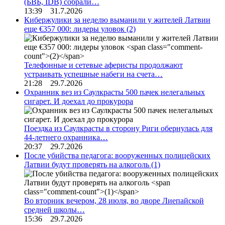
(БВБ, IDB) собрали…
13:39 31.7.2026
Кибержулики за неделю выманили у жителей Латвии
еще €357 000: лидеры уловок
(2)
Телефонные и сетевые аферисты продолжают
устраивать успешные набеги на счета…
21:28 29.7.2026
Охранник вез из Саулкрасты 500 пачек нелегальных
сигарет. И доехал до прокурора
Поездка из Саулкрасты в сторону Риги обернулась для
44-летнего охранника…
20:37 29.7.2026
После убийства педагога: вооруженных полицейских
Латвии будут проверять на алкоголь
(1)
Во вторник вечером, 28 июля, во дворе Лиепайской
средней школы…
15:36 29.7.2026