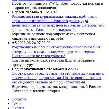
Побег от полиции на VW Citybee: подростки попали в
аварию (видео, дополнено)
Сергей
2023-06-26 15:11:14
Реально достали курильщики.с нижних идёт дым,с
верхних летит пепел и бычки.что делать,куда
звонить.трогать и бить их нельзя,а как дышать?реально
достало хоть с балкона их выкидывай.
Курение на балконе под запретом: как любителям
никотина выписывают штрафы
AS
2023-06-24 07:08:00
Родственникам погибшего-глубокие соболезнования,
генералу и его семье-выдержки, суду-милосердия.
Никто никого не хотел убивать!
Смерть на охоте: дело генерала Шулте передано в
прокуратуру
Под наркотиками?
2023-06-09 05:27:17
Он отказался от экспертизы. За это такое же наказание,
как если бы под наркотиками. Но это вовсе не значит,
что он действительно был под наркотиками.
Водитель под наркотиками: конфискованный Porsche
Cayenne S выставят на торги
События
Техно
Охрана