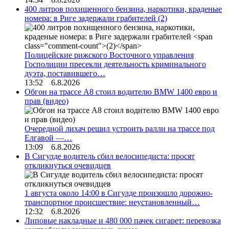
400 литров похищенного бензина, наркотики, краденые
номера: в Риге задержали грабителей
(2)
Полицейские рижского Восточного управления
Госполиции пресекли деятельность криминального
дуэта, поставившего…
13:52 6.8.2026
Обгон на трассе А8 стоил водителю BMW 1400 евро и
прав (видео)
Очередной лихач решил устроить ралли на трассе под
Елгавой —…
13:09 6.8.2026
В Сигулде водитель сбил велосипедиста: просят
откликнуться очевидцев
1 августа около 14:00 в Сигулде произошло дорожно-
транспортное происшествие: неустановленный…
12:32 6.8.2026
Липовые накладные и 480 000 пачек сигарет: перевозка