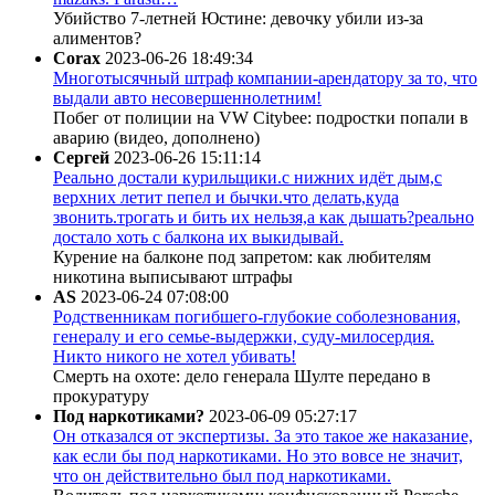
Убийство 7-летней Юстине: девочку убили из-за
алиментов?
Corax
2023-06-26 18:49:34
Многотысячный штраф компании-арендатору за то, что
выдали авто несовершеннолетним!
Побег от полиции на VW Citybee: подростки попали в
аварию (видео, дополнено)
Сергей
2023-06-26 15:11:14
Реально достали курильщики.с нижних идёт дым,с
верхних летит пепел и бычки.что делать,куда
звонить.трогать и бить их нельзя,а как дышать?реально
достало хоть с балкона их выкидывай.
Курение на балконе под запретом: как любителям
никотина выписывают штрафы
AS
2023-06-24 07:08:00
Родственникам погибшего-глубокие соболезнования,
генералу и его семье-выдержки, суду-милосердия.
Никто никого не хотел убивать!
Смерть на охоте: дело генерала Шулте передано в
прокуратуру
Под наркотиками?
2023-06-09 05:27:17
Он отказался от экспертизы. За это такое же наказание,
как если бы под наркотиками. Но это вовсе не значит,
что он действительно был под наркотиками.