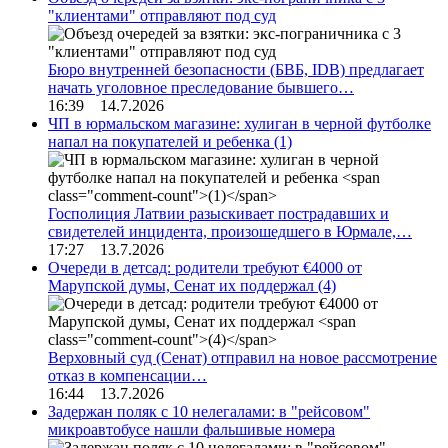
"клиентами" отправляют под суд
Бюро внутренней безопасности (БВБ, IDB) предлагает
начать уголовное преследование бывшего…
16:39 14.7.2026
ЧП в юрмальском магазине: хулиган в черной футболке
напал на покупателей и ребенка
(1)
Госполиция Латвии разыскивает пострадавших и
свидетелей инцидента, произошедшего в Юрмале,…
17:27 13.7.2026
Очереди в детсад: родители требуют €4000 от
Марупской думы, Сенат их поддержал
(4)
Верховный суд (Сенат) отправил на новое рассмотрение
отказ в компенсации…
16:44 13.7.2026
Задержан поляк с 10 нелегалами: в "рейсовом"
микроавтобусе нашли фальшивые номера