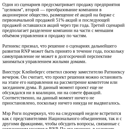
Один из сценариев предусматривает продажу предприятия
"целиком", второй — преобразование компании в
акционерное общество, размещение её акций на бирже с
первоначальной продажей 51% акций и последующей
продажей оставшихся акций через три года. Третий сценарий
предполагает разделение компании на части с меньшим
объёмом управления и продажу по частям.
Ратниекс признал, что решение о сценариях дальнейшего
развития RNP может быть принято в течение года, поскольку
самоуправление не может в долгосрочной перспективе
заниматься управлением жилыми домами.
Виестурс Клейнбергс ответил своему заместителю Ратниексу
вечером. Он считает, что проект решения можно остановить
на этапе его направления на рассмотрение комитетом или
заседанием думы. В данный момент проект еще не
обсуждался ни в коалиции, ни на совете фракций.
Соответственно, на данный момент ничего не
приостановлено, поскольку ничего никуда не выдвигалось.
Мэр Риги подчеркнул, что на следующей неделе встретится
как с представителями Национального объединения, так и с
другими фракциями, чтобы обсудить вопросы, связанные с
сохранением участия в RNP. По его мнению, в условиях