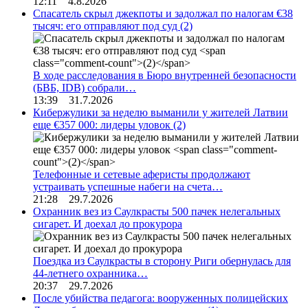
12:11 4.8.2026
Спасатель скрыл джекпоты и задолжал по налогам €38
тысяч: его отправляют под суд
(2)
В ходе расследования в Бюро внутренней безопасности
(БВБ, IDB) собрали…
13:39 31.7.2026
Кибержулики за неделю выманили у жителей Латвии
еще €357 000: лидеры уловок
(2)
Телефонные и сетевые аферисты продолжают
устраивать успешные набеги на счета…
21:28 29.7.2026
Охранник вез из Саулкрасты 500 пачек нелегальных
сигарет. И доехал до прокурора
Поездка из Саулкрасты в сторону Риги обернулась для
44-летнего охранника…
20:37 29.7.2026
После убийства педагога: вооруженных полицейских