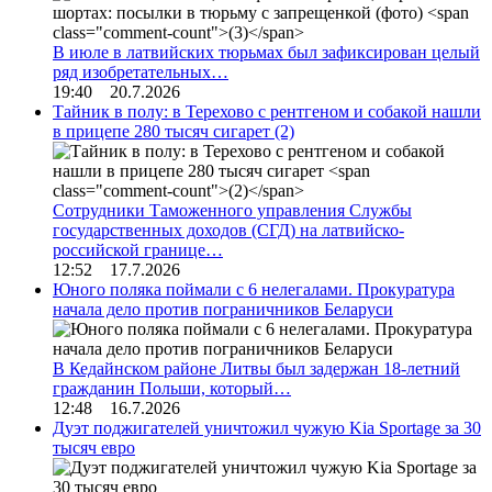
В июле в латвийских тюрьмах был зафиксирован целый
ряд изобретательных…
19:40 20.7.2026
Тайник в полу: в Терехово с рентгеном и собакой нашли
в прицепе 280 тысяч сигарет
(2)
Сотрудники Таможенного управления Службы
государственных доходов (СГД) на латвийско-
российской границе…
12:52 17.7.2026
Юного поляка поймали с 6 нелегалами. Прокуратура
начала дело против пограничников Беларуси
В Кедайнском районе Литвы был задержан 18-летний
гражданин Польши, который…
12:48 16.7.2026
Дуэт поджигателей уничтожил чужую Kia Sportage за 30
тысяч евро