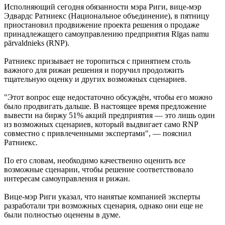
Исполняющий сегодня обязанности мэра Риги, вице-мэр
Эдвардс Ратниекс (Национальное объединение), в пятницу
приостановил продвижение проекта решения о продаже
принадлежащего самоуправлению предприятия Rīgas namu
pārvaldnieks (RNP).
Ратниекс призывает не торопиться с принятием столь
важного для рижан решения и поручил продолжить
тщательную оценку и других возможных сценариев.
"Этот вопрос еще недостаточно обсуждён, чтобы его можно
было продвигать дальше. В настоящее время предложение
вывести на биржу 51% акций предприятия — это лишь один
из возможных сценариев, который выдвигает само RNP
совместно с привлеченными экспертами", — пояснил
Ратниекс.
По его словам, необходимо качественно оценить все
возможные сценарии, чтобы решение соответствовало
интересам самоуправления и рижан.
Вице-мэр Риги указал, что нанятые компанией эксперты
разработали три возможных сценария, однако они еще не
были полностью оценены в думе.