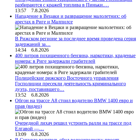
разбираются с кражей топлива в Пиньки.…
13:57 7.8.2026
Нападение в Вецаки и развращение малолетних: об
арестах в Риге и Малпилсе
В Рижском регионе за последнее время проведена серия
задержаний за…
14:34 6.8.2026
400 литров похищенного бензина, наркотики, краденые
номера: в Риге задержали грабителей
Полицейские рижского Восточного управления
Госполиции пресекли деятельность криминального
дуэта, поставившего…
13:52 6.8.2026
Обгон на трассе А8 стоил водителю BMW 1400 евро и
прав (видео)
Очередной лихач решил устроить ралли на трассе под
Елгавой —…
13:09 6.8.2026
В Сигулде водитель сбил велосипедиста: просят