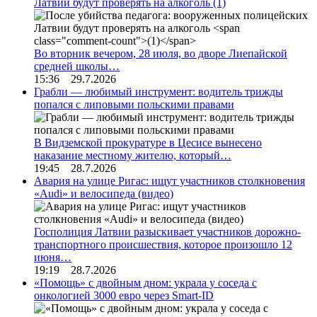
Латвии будут проверять на алкоголь
(1)
Во вторник вечером, 28 июля, во дворе Лиепайской
средней школы…
15:36 29.7.2026
Грабли — любимый инструмент: водитель трижды
попался с липовыми польскими правами
В Видземской прокуратуре в Цесисе вынесено
наказание местному жителю, который…
19:45 28.7.2026
Авария на улице Ригас: ищут участников столкновения
«Audi» и велосипеда (видео)
Госполиция Латвии разыскивает участников дорожно-
транспортного происшествия, которое произошло 12
июня…
19:19 28.7.2026
«Помощь» с двойным дном: украла у соседа с
онкологией 3000 евро через Smart-ID