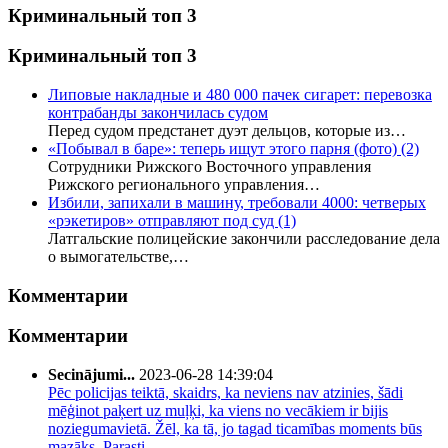
Криминальный топ 3
Криминальный топ 3
Липовые накладные и 480 000 пачек сигарет: перевозка
контрабанды закончилась судом
Перед судом предстанет дуэт дельцов, которые из…
«Побывал в баре»: теперь ищут этого парня (фото)
(2)
Сотрудники Рижского Восточного управления
Рижского регионального управления…
Избили, запихали в машину, требовали 4000: четверых
«рэкетиров» отправляют под суд
(1)
Латгальские полицейские закончили расследование дела
о вымогательстве,…
Комментарии
Комментарии
Secinājumi...
2023-06-28 14:39:04
Pēc policijas teiktā, skaidrs, ka neviens nav atzinies, šādi
mēģinot paķert uz muļķi, ka viens no vecākiem ir bijis
noziegumavietā. Žēl, ka tā, jo tagad ticamības moments būs
mazāks. Parasti…