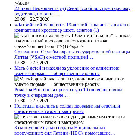
22 июля Верховный суд (Сенат) сообщил: престарелому
водителю, по вине…
20:09 22.7.2026
«Латвийский маршрут»: 19-летний "таксист" запихал в
компактный кроссовер шесть азиатов
(1)
Сотрудники Службы охраны государственной границы
Литвы (VSAT) с местной полицией…
17:38 22.7.2026
Мать 8 детей наказали за уклонение от алиментов:
вместо тюрьмы — общественные работы
Рижская Восточная прокуратура 10 июля поставила
точку в очередном деле…
15:30 22.7.2026
Нелегалы кидались в солдат дровами: им ответили
слезоточивым газом и выстрелом
За минувшие сутки солдаты Национальных
вооруженных сил Латвии (НВС), помогавшие…