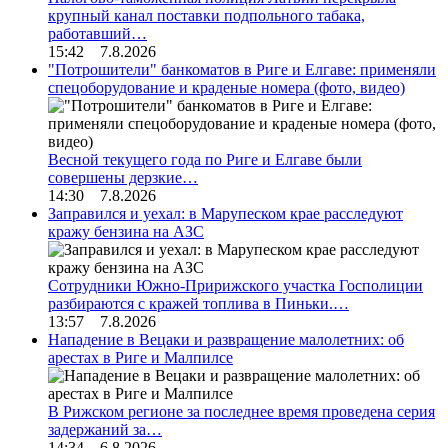
крупный канал поставки подпольного табака,
работавший…
15:42 7.8.2026
"Потрошители" банкоматов в Риге и Елгаве: применяли
спецоборудование и краденые номера (фото, видео)
Весной текущего года по Риге и Елгаве были
совершены дерзкие…
14:30 7.8.2026
Заправился и уехал: в Марупеском крае расследуют
кражу бензина на АЗС
Сотрудники Южно-Пририжского участка Госполиции
разбираются с кражей топлива в Пиньки.…
13:57 7.8.2026
Нападение в Вецаки и развращение малолетних: об
арестах в Риге и Малпилсе
В Рижском регионе за последнее время проведена серия
задержаний за…
14:34 6.8.2026