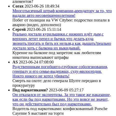
алиментов?
Corax
2023-06-26 18:49:34
Многотысячный штраф компании-арендатору за то, что
выдали авто несовершеннолетним!
Побег от полиции на VW Citybee: подростки попали в
аварию (видео, дополнено)
Сергей
2023-06-26 15:11:14
Реально достали курильщики.с нижних идёт дым,с
верхних летит пепел и бычки.что делать,куда
звонить.трогать и бить их нельзя,а как дышать?реально
достало хоть с балкона их выкидывай.
Курение на балконе под запретом: как любителям
никотина выписывают штрафы
AS
2023-06-24 07:08:00
Родственникам погибшего-глубокие соболезнования,
генералу и его семье-выдержки, суду-милосердия.
Никто никого не хотел убивать!
Смерть на охоте: дело генерала Шулте передано в
прокуратуру
Под наркотиками?
2023-06-09 05:27:17
Он отказался от экспертизы. За это такое же наказание,
как если бы под наркотиками. Но это вовсе не значит,
что он действительно был под наркотиками.
Водитель под наркотиками: конфискованный Porsche
Cayenne S выставят на торги