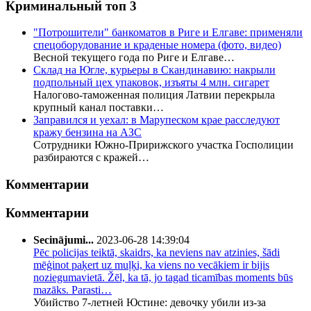
Криминальный топ 3
"Потрошители" банкоматов в Риге и Елгаве: применяли
спецоборудование и краденые номера (фото, видео)
Весной текущего года по Риге и Елгаве…
Склад на Югле, курьеры в Скандинавию: накрыли
подпольный цех упаковок, изъяты 4 млн. сигарет
Налогово-таможенная полиция Латвии перекрыла
крупный канал поставки…
Заправился и уехал: в Марупеском крае расследуют
кражу бензина на АЗС
Сотрудники Южно-Пририжского участка Госполиции
разбираются с кражей…
Комментарии
Комментарии
Secinājumi...
2023-06-28 14:39:04
Pēc policijas teiktā, skaidrs, ka neviens nav atzinies, šādi
mēģinot paķert uz muļķi, ka viens no vecākiem ir bijis
noziegumavietā. Žēl, ka tā, jo tagad ticamības moments būs
mazāks. Parasti…
Убийство 7-летней Юстине: девочку убили из-за