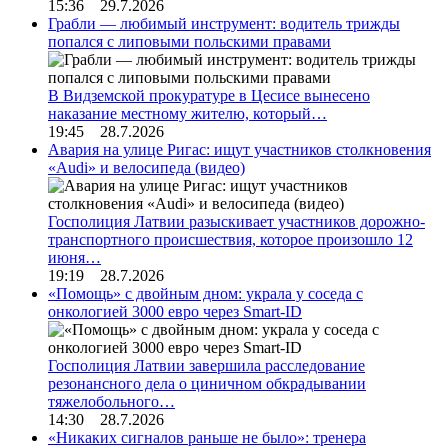
15:36 29.7.2026
Грабли — любимый инструмент: водитель трижды
попался с липовыми польскими правами
В Видземской прокуратуре в Цесисе вынесено
наказание местному жителю, который…
19:45 28.7.2026
Авария на улице Ригас: ищут участников столкновения
«Audi» и велосипеда (видео)
Госполиция Латвии разыскивает участников дорожно-
транспортного происшествия, которое произошло 12
июня…
19:19 28.7.2026
«Помощь» с двойным дном: украла у соседа с
онкологией 3000 евро через Smart-ID
Госполиция Латвии завершила расследование
резонансного дела о циничном обкрадывании
тяжелобольного…
14:30 28.7.2026
«Никаких сигналов раньше не было»: тренера