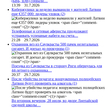
(БВБ, IDB) собрали…
13:39 31.7.2026
Кибержулики за неделю выманили у жителей Латвии
еще €357 000: лидеры уловок
(2)
Телефонные и сетевые аферисты продолжают
устраивать успешные набеги на счета…
21:28 29.7.2026
Охранник вез из Саулкрасты 500 пачек нелегальных
сигарет. И доехал до прокурора
(1)
Поездка из Саулкрасты в сторону Риги обернулась для
44-летнего охранника…
20:37 29.7.2026
После убийства педагога: вооруженных полицейских
Латвии будут проверять на алкоголь
(1)
Во вторник вечером, 28 июля, во дворе Лиепайской
средней школы…