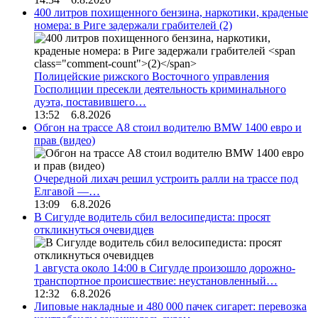
400 литров похищенного бензина, наркотики, краденые
номера: в Риге задержали грабителей
(2)
Полицейские рижского Восточного управления
Госполиции пресекли деятельность криминального
дуэта, поставившего…
13:52 6.8.2026
Обгон на трассе А8 стоил водителю BMW 1400 евро и
прав (видео)
Очередной лихач решил устроить ралли на трассе под
Елгавой —…
13:09 6.8.2026
В Сигулде водитель сбил велосипедиста: просят
откликнуться очевидцев
1 августа около 14:00 в Сигулде произошло дорожно-
транспортное происшествие: неустановленный…
12:32 6.8.2026
Липовые накладные и 480 000 пачек сигарет: перевозка