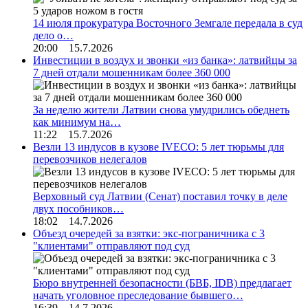
14 июля прокуратура Восточного Земгале передала в суд
дело о…
20:00 15.7.2026
Инвестиции в воздух и звонки «из банка»: латвийцы за
7 дней отдали мошенникам более 360 000
За неделю жители Латвии снова умудрились обеднеть
как минимум на…
11:22 15.7.2026
Везли 13 индусов в кузове IVECO: 5 лет тюрьмы для
перевозчиков нелегалов
Верховный суд Латвии (Сенат) поставил точку в деле
двух пособников…
18:02 14.7.2026
Объезд очередей за взятки: экс-пограничника с 3
"клиентами" отправляют под суд
Бюро внутренней безопасности (БВБ, IDB) предлагает
начать уголовное преследование бывшего…
16:39 14.7.2026