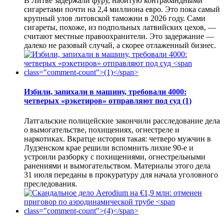
В Литве задержали фуру, набитую контрабандными
сигаретами почти на 2,4 миллиона евро. Это пока самый
крупный улов литовской таможни в 2026 году. Сами
сигареты, похоже, из подпольных латвийских цехов, —
считают местные правоохранители. Это задержание —
далеко не разовый случай, а скорее отлаженный бизнес.
Избили, запихали в машину, требовали 4000:
четверых «рэкетиров» отправляют под суд
(1)
Латгальские полицейские закончили расследование дела
о вымогательстве, похищениях, огнестреле и
наркотиках. Вкратце история такая: четверо мужчин в
Лудзенском крае решили вспомнить лихие 90-е и
устроили разборку с похищениями, огнестрельными
ранениями и вымогательством. Материалы этого дела
31 июля переданы в прокуратуру для начала уголовного
преследования.