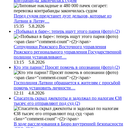
контрабанды закончилась судом
Перед судом предстанет дуэт дельцов, которые из
Латвии в Литву…
15:35 5.8.2026
«Побывал в баре»: теперь ищут этого парня (фото)
(2)
Сотрудники Рижского Восточного управления
Рижского регионального управления Государственной
полиции устанавливают…
13:15 5.8.2026
Кто эти парни? Просят помочь в опознании (фото)
(2)
Госполиция Латвии обращается к жителям с просьбой
помочь установить личности…
12:11 4.8.2026
Спасатель скрыл джекпоты и задолжал по налогам €38
тысяч: его отправляют под суд
(2)
В ходе расследования в Бюро внутренней безопасности