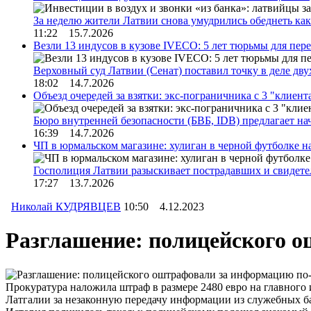
За неделю жители Латвии снова умудрились обеднеть к
11:22 15.7.2026
Везли 13 индусов в кузове IVECO: 5 лет тюрьмы для пер
Верховный суд Латвии (Сенат) поставил точку в деле д
18:02 14.7.2026
Объезд очередей за взятки: экс-пограничника с 3 "клиен
Бюро внутренней безопасности (БВБ, IDB) предлагает н
16:39 14.7.2026
ЧП в юрмальском магазине: хулиган в черной футболке н
Госполиция Латвии разыскивает пострадавших и свидет
17:27 13.7.2026
Николай КУДРЯВЦЕВ
10:50 4.12.2023
Разглашение: полицейского 
Прокуратура наложила штраф в размере 2480 евро на главног
Латгалии за незаконную передачу информации из служебных б