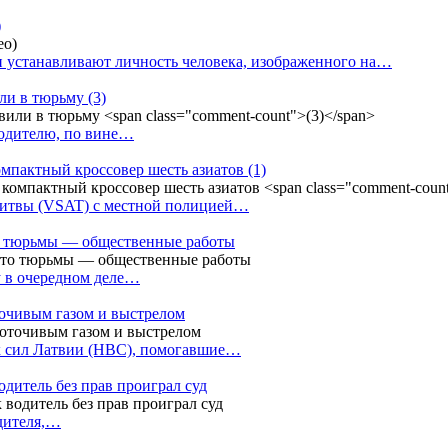
)
 устанавливают личность человека, изображенного на…
или в тюрьму
(3)
водителю, по вине…
омпактный кроссовер шесть азиатов
(1)
Литвы (VSAT) с местной полицией…
сто тюрьмы — общественные работы
у в очередном деле…
точивым газом и выстрелом
х сил Латвии (НВС), помогавшие…
одитель без прав проиграл суд
одителя,…