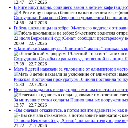
12:47 27.7.2026
В Риге ищут парня, сбившего вазон в летнем кафе (видео
Сотрудники Рижского Северного управления Госполиции
14:56 24.7.2026
Гибель школьницы на зебре: 94-летнего водителя отправ
22 июля Верховный суд (Сенат) сообщил: престарелому 
20:09 22.7.2026
«Латвийский маршрут»: 19-летний "таксист" запихал в к
Сотрудники Службы охраны государственной границы 
17:38 22.7.2026
Мать 8 детей наказали за уклонение от алиментов: вме
Рижская Восточная прокуратура 10 июля поставила точк
15:30 22.7.2026
Нелегалы кидались в солдат дровами: им ответили слезо
За минувшие сутки солдаты Национальных вооруженны
13:57 22.7.2026
«Вы сначала откажитесь, а потом зовите адвоката!»: как в
17 июля Верховный суд (Сенат) поставил точку в деле в
21:22 21.7.2026