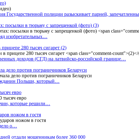
ео)
ния Государственной полиции разыскивает парней, запечатлен
х: посылки в тюрьму с запрещенкой (фото)
(3)
ряд изобретательных…
в прицепе 280 тысяч сигарет
(2)
енных доходов (СГД) на латвийско-российской границе…
ала дело против пограничников Беларуси
ражданин Польши, который…
тысяч евро
жчин, которые решили…
даров ножом в гостя
 дело о…
7 дней отдали мошенникам более 360 000