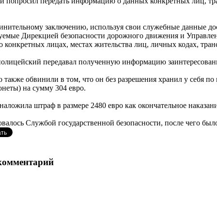
и попросил передать информацию о данных конкретных лиц, тра
инительному заключению, используя свои служебные данные дос
емые Дирекцией безопасности дорожного движения и Управлени
 конкретных лицах, местах жительства лиц, личных кодах, транс
 полицейский передавал полученную информацию заинтересова
 также обвинили в том, что он без разрешения хранил у себя по
онеты) на сумму 304 евро.
наложила штраф в размере 2480 евро как окончательное наказани
овалось Службой государственной безопасности, после чего было
комментарий