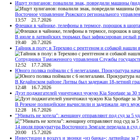
Ищут хулиганов: повалили знак, повредили машины (вид
Восточное управление Рижского регионального управле
13:57 21.7.2026
Флешки в чайнике, телефоны в термосе, порошок в шорта
В июле в латвийских тюрьмах был зафиксирован целый 
19:40 20.7.2026
Тайник в полу: в Терехово с рентгеном и собакой нашли 
Сотрудники Таможенного управления Службы государств
12:52 17.7.2026
Юного поляка поймали с 6 нелегалами. Прокуратура нач
В Кедайнском районе Литвы был задержан 18-летний г
12:48 16.7.2026
Дуэт поджигателей уничтожил чужую Kia Sportage за 30 
В Резекне полицейские вычислили и задержали двух му
12:28 16.7.2026
"Убивать не хотела": женщину отправляют под суд за 5 у
14 июля прокуратура Восточного Земгале передала в суд
20:00 15.7.2026
Инвестиции в воздух и звонки «из банка»: латвийцы за 