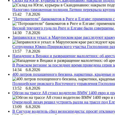
Склад на Югле, курьеры в Скандинавию: накрыли подполь
Налогово-таможенная полиция Латвии перекрыла крупны
15:42 7.8.2026
"Потрошители" банкоматов в Риге и Елгаве: применяли с
Весной текущего года по Риге и Елгаве были совершены
14:30 7.8.2026
Заправился и уехал: в Марупеском крае расследуют краж
Сотрудники Южно-Пририжского участка Госполиции раз
13:57 7.8.2026
Нападение в Вецаки и развращение малолетних: об арест
В Рижском регионе за последнее время проведена серия 
14:34 6.8.2026
400 литров похищенного бензина, наркотики, краденые н
Полицейские рижского Восточного управления Госполиц
13:52 6.8.2026
Обгон на трассе А8 стоил водителю BMW 1400 евро и пра
Очередной лихач решил устроить ралли на трассе под Е
13:09 6.8.2026
В Сигулде водитель сбил велосипедиста: просят откликн