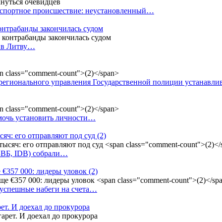
анспортное происшествие: неустановленный…
контрабанды закончилась судом
и в Литву…
регионального управления Государственной полиции устанавл
омочь установить личности…
сяч: его отправляют под суд
(2)
(БВБ, IDB) собрали…
 €357 000: лидеры уловок
(2)
 успешные набеги на счета…
ет. И доехал до прокурора