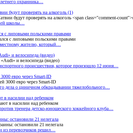
4-летнего охранника…
вии будут проверять на алкоголь
(1)
дней школы…
ся с липовыми польскими правами
е местному жителю, который…
udi» и велосипеда (видео)
анспортного происшествия, которое произошло 12 июня…
3000 евро через Smart-ID
ого дела о циничном обкрадывании тяжелобольного…
т в насилии над ребенком
против тренера детско-юношеского хоккейного клуба…
аины: остановили 21 нелегала
ин из перевозчиков решил…