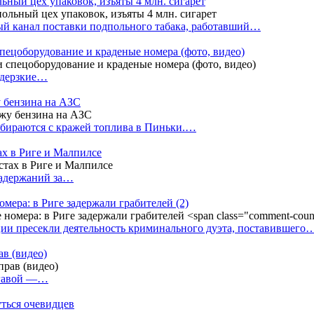
ный цех упаковок, изъяты 4 млн. сигарет
й канал поставки подпольного табака, работавший…
пецоборудование и краденые номера (фото, видео)
 дерзкие…
у бензина на АЗС
бираются с кражей топлива в Пиньки.…
ах в Риге и Малпилсе
задержаний за…
омера: в Риге задержали грабителей
(2)
ии пресекли деятельность криминального дуэта, поставившего
в (видео)
лгавой —…
уться очевидцев