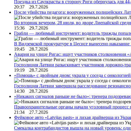
Поездка из Саулкрасты в сторону Риги обернулась для 4
20:37 29.7.2026
После убийства педагога: вооруженных полицейских Лат
Во вторник вечером, 28 июля, во дворе Лиепайской сре
15:36 29.7.2026
Грабли — любимый инструмент: водитель трижды попал
В Видземской прокуратуре в Цесисе вынесено наказани
19:45 28.7.2026
Авария на улице Ригас: ищут участников столкновения «A
Госполиция Латвии разыскивает участников дорожно-тр
19:19 28.7.2026
«Помощь» с двойным дном: украла у соседа с онкологией 
Госполиция Латвии завершила расследование резонансн
14:30 28.7.2026
«Никаких сигналов раньше не было»: тренера подозреваю
Правоохранительные органы начали уголовный процесс 
21:34 27.7.2026
Фейковое авто «Latvijas pasts» и лихая драйверша из Укр
Смекалка контрабандистов вышла на новый уровень: од