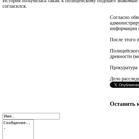
История полцчилась такая: к полицейскому подошел знакомый 
согласился.
Согласно обв
администриру
информации о
После этого
Полицейского
древности (м
Прокуратура 
Дело расслед
Оставить 