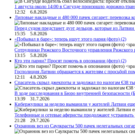
1 августа около 14:00 в Сигулде произошло дорожно-тр
12:32 6.8.2026
Липовые накладные и 480 000 пачек сигарет: перевозка 
Перед судом предстанет дуэт дельцов, которые из Латви
15:35 5.8.2026
«Побывал в баре»: теперь ищут этого парня (фото)
(2)
Сотрудники Рижского Восточного управления Рижского 
13:15 5.8.2026
Кто эти парни? Просят помочь в опознании (фото)
(2)
Госполиция Латвии обращается к жителям с просьбой п
12:11 4.8.2026
Спасатель скрыл джекпоты и задолжал по налогам €38 ты
В ходе расследования в Бюро внутренней безопасности 
13:39 31.7.2026
Кибержулики за неделю выманили у жителей Латвии еще
Телефонные и сетевые аферисты продолжают устраивать
21:28 29.7.2026
Охранник вез из Саулкрасты 500 пачек нелегальных сигар