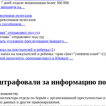
ак минимум на…
евозчиков нелегалов
вух пособников…
тами" отправляют под суд
ачать уголовное преследование бывшего…
апал на покупателей и ребенка
(1)
елей инцидента, произошедшего в Юрмале,…
оштрафовали за информацию по
о инспектора отдела по борьбе с организованной преступность
аз данных и другие правонарушения.