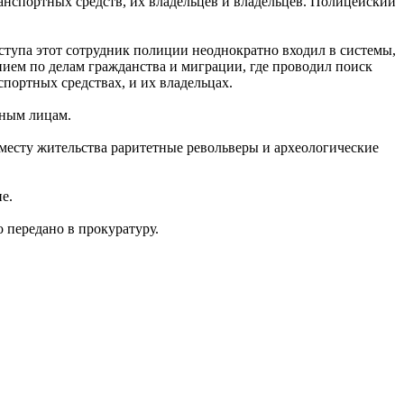
нспортных средств, их владельцев и владельцев. Полицейский
тупа этот сотрудник полиции неоднократно входил в системы,
ем по делам гражданства и миграции, где проводил поиск
портных средствах, и их владельцах.
нным лицам.
 месту жительства раритетные револьверы и археологические
е.
 передано в прокуратуру.