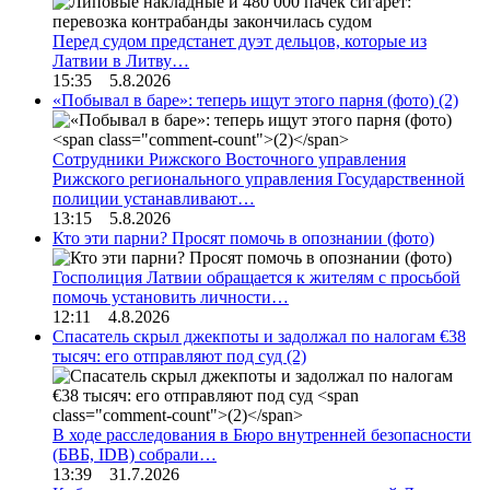
Перед судом предстанет дуэт дельцов, которые из
Латвии в Литву…
15:35 5.8.2026
«Побывал в баре»: теперь ищут этого парня (фото)
(2)
Сотрудники Рижского Восточного управления
Рижского регионального управления Государственной
полиции устанавливают…
13:15 5.8.2026
Кто эти парни? Просят помочь в опознании (фото)
Госполиция Латвии обращается к жителям с просьбой
помочь установить личности…
12:11 4.8.2026
Спасатель скрыл джекпоты и задолжал по налогам €38
тысяч: его отправляют под суд
(2)
В ходе расследования в Бюро внутренней безопасности
(БВБ, IDB) собрали…
13:39 31.7.2026