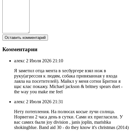
Комментарии
алекс
2 Июля 2026 21:10
Я заметил отца мента в хесбургере взял нож в
руку(агрессия к людям, собака привязанная у входа
лаяла на посетителей). Майкл у меня сотни Бритни я
щас клас покажу. Michael jackson & britney spears duet -
the way you make me feel
алекс
2 Июля 2026 21:31
Нету потепления. На полюсах косые лучи солнца.
Норвегии 2 часа день в сутки. Сами их пригласили. У
вас самих были joy division , janis joplin, marishka
shokingblue. Band aid 30 - do they know it's christmas (2014)