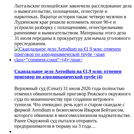
Латгальские полицейские закончили расследование дела
о вымогательстве, похищениях, огнестреле и
наркотиках. Вкратце история такая: четверо мужчин в
Лудзенском крае решили вспомнить лихие 90-е и
устроили разборку с похищениями, огнестрельными
ранениями и вымогательством. Материалы этого дела
31 июля переданы в прокуратуру для начала уголовного
преследования.
Скандальное дело Aerodium на €1,9 млн: отменен
приговор по аэродинамической трубе
(4)
Верховный суд (Сенат) 31 июля 2026 года полностью
отменил обвинительный приговор Рижского окружного
суда по мошенничеству при создании ветрового
туннеля. Что очевидно: речь идет о старом скандале с
фирмой Aerodium и бизнесменом Иваром Бейтансом,
которого обвиняли в многомиллионном надувательстве.
Ранее Окружной суд пытался отправить
предпринимателя в тюрьму на 3 года…