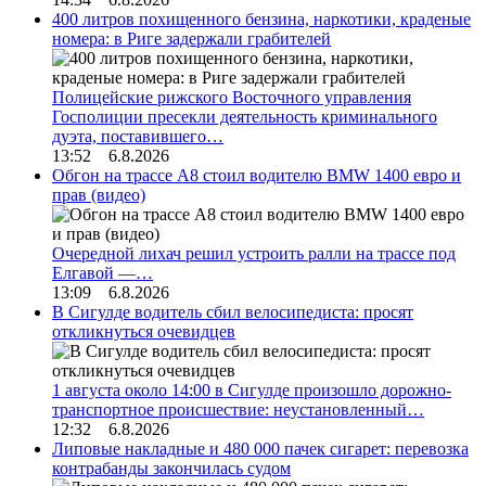
400 литров похищенного бензина, наркотики, краденые
номера: в Риге задержали грабителей
Полицейские рижского Восточного управления
Госполиции пресекли деятельность криминального
дуэта, поставившего…
13:52 6.8.2026
Обгон на трассе А8 стоил водителю BMW 1400 евро и
прав (видео)
Очередной лихач решил устроить ралли на трассе под
Елгавой —…
13:09 6.8.2026
В Сигулде водитель сбил велосипедиста: просят
откликнуться очевидцев
1 августа около 14:00 в Сигулде произошло дорожно-
транспортное происшествие: неустановленный…
12:32 6.8.2026
Липовые накладные и 480 000 пачек сигарет: перевозка
контрабанды закончилась судом