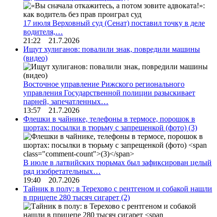
17 июля Верховный суд (Сенат) поставил точку в деле
водителя,…
21:22 21.7.2026
Ищут хулиганов: повалили знак, повредили машины
(видео)
Восточное управление Рижского регионального
управления Государственной полиции разыскивает
парней, запечатленных…
13:57 21.7.2026
Флешки в чайнике, телефоны в термосе, порошок в
шортах: посылки в тюрьму с запрещенкой (фото)
(3)
В июле в латвийских тюрьмах был зафиксирован целый
ряд изобретательных…
19:40 20.7.2026
Тайник в полу: в Терехово с рентгеном и собакой нашли
в прицепе 280 тысяч сигарет
(2)