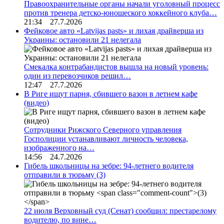
Правоохранительные органы начали уголовный процесс
против тренера детско-юношеского хоккейного клуба…
21:34 27.7.2026
Фейковое авто «Latvijas pasts» и лихая драйверша из
Украины: остановили 21 нелегала
Смекалка контрабандистов вышла на новый уровень:
один из перевозчиков решил…
12:47 27.7.2026
В Риге ищут парня, сбившего вазон в летнем кафе
(видео)
Сотрудники Рижского Северного управления
Госполиции устанавливают личность человека,
изображенного на…
14:56 24.7.2026
Гибель школьницы на зебре: 94-летнего водителя
отправили в тюрьму
(3)
22 июля Верховный суд (Сенат) сообщил: престарелому
водителю, по вине…