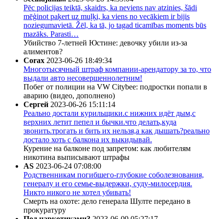
Pēc policijas teiktā, skaidrs, ka neviens nav atzinies, šādi
mēģinot paķert uz muļķi, ka viens no vecākiem ir bijis
noziegumavietā. Žēl, ka tā, jo tagad ticamības moments būs
mazāks. Parasti…
Убийство 7-летней Юстине: девочку убили из-за
алиментов?
Corax
2023-06-26 18:49:34
Многотысячный штраф компании-арендатору за то, что
выдали авто несовершеннолетним!
Побег от полиции на VW Citybee: подростки попали в
аварию (видео, дополнено)
Сергей
2023-06-26 15:11:14
Реально достали курильщики.с нижних идёт дым,с
верхних летит пепел и бычки.что делать,куда
звонить.трогать и бить их нельзя,а как дышать?реально
достало хоть с балкона их выкидывай.
Курение на балконе под запретом: как любителям
никотина выписывают штрафы
AS
2023-06-24 07:08:00
Родственникам погибшего-глубокие соболезнования,
генералу и его семье-выдержки, суду-милосердия.
Никто никого не хотел убивать!
Смерть на охоте: дело генерала Шулте передано в
прокуратуру
Под наркотиками?
2023-06-09 05:27:17