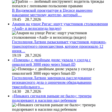
В Видземской прокуратуре в Цесисе вынесено
наказание местному жителю, который…
19:45 28.7.2026
Авария на улице Ригас: ищут участников столкновения
«Audi» и велосипеда (видео)
Госполиция Латвии разыскивает участников дорожно-
транспортного происшествия, которое произошло 12
июня…
19:19 28.7.2026
«Помощь» с двойным дном: украла у соседа с
онкологией 3000 евро через Smart-ID
Госполиция Латвии завершила расследование
резонансного дела о циничном обкрадывании
тяжелобольного…
14:30 28.7.2026
«Никаких сигналов раньше не было»: тренера
подозревают в насилии над ребенком