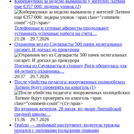
Кибержулики за неделю выманили у жителей Латвии
еще €357 000: лидеры уловок
(2)
Телефонные и сетевые аферисты продолжают
устраивать успешные набеги на счета…
21:28 29.7.2026
Охранник вез из Саулкрасты 500 пачек нелегальных
сигарет. И доехал до прокурора
Поездка из Саулкрасты в сторону Риги обернулась для
44-летнего охранника…
20:37 29.7.2026
После убийства педагога: вооруженных полицейских
Латвии будут проверять на алкоголь
(1)
Во вторник вечером, 28 июля, во дворе Лиепайской
средней школы…
15:36 29.7.2026
Грабли — любимый инструмент: водитель трижды
попался с липовыми польскими правами