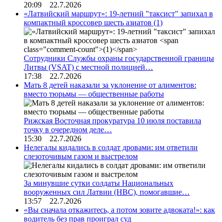
20:09 22.7.2026
«Латвийский маршрут»: 19-летний "таксист" запихал в
компактный кроссовер шесть азиатов
(1)
Сотрудники Службы охраны государственной границы
Литвы (VSAT) с местной полицией…
17:38 22.7.2026
Мать 8 детей наказали за уклонение от алиментов:
вместо тюрьмы — общественные работы
Рижская Восточная прокуратура 10 июля поставила
точку в очередном деле…
15:30 22.7.2026
Нелегалы кидались в солдат дровами: им ответили
слезоточивым газом и выстрелом
За минувшие сутки солдаты Национальных
вооруженных сил Латвии (НВС), помогавшие…
13:57 22.7.2026
«Вы сначала откажитесь, а потом зовите адвоката!»: как
водитель без прав проиграл суд