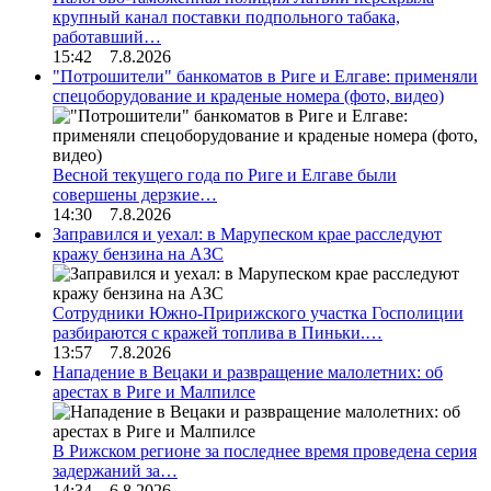
крупный канал поставки подпольного табака,
работавший…
15:42 7.8.2026
"Потрошители" банкоматов в Риге и Елгаве: применяли
спецоборудование и краденые номера (фото, видео)
Весной текущего года по Риге и Елгаве были
совершены дерзкие…
14:30 7.8.2026
Заправился и уехал: в Марупеском крае расследуют
кражу бензина на АЗС
Сотрудники Южно-Пририжского участка Госполиции
разбираются с кражей топлива в Пиньки.…
13:57 7.8.2026
Нападение в Вецаки и развращение малолетних: об
арестах в Риге и Малпилсе
В Рижском регионе за последнее время проведена серия
задержаний за…
14:34 6.8.2026