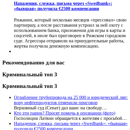
Нападения, слежка, письма через «Swedbank»:
«бывшая» получила €2500 компенсации
Рижанин, который несколько месяцев «прессовал» свою
партнершу, а после расставания устроил за ней охоту с
использованием банка, приложения для игры в карты и
соцсетей, в июле был приговорен в Рижском городском
суде. Агрессора отправили на принудительные работы,
жертва получила денежную компенсацию.
Рекомендованно для вас
Криминальный топ 3
Криминальный топ 3
Ограбление трубопровода на 25 000 и юридический ляп:
вору нефтепродуктов отменили приговор
Верховный суд (Сенат) дал шанс на свободу…
Кто эти парни? Просят помочь в опознании (фото)
Госполиция Латвии обращается к жителям с просьбой…
Нападения, слежка, письма через «Swedbank»: «бывшая»
получила €2500 компенсации