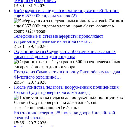
(БВБ, IDB) собрали…
13:39 31.7.2026
Кибержулики за неделю выманили у жителей Латвии
еще €357 000: лидеры уловок
(2)
Телефонные и сетевые аферисты продолжают
устраивать успешные набеги на счета…
21:28 29.7.2026
Охранник вез из Саулкрасты 500 пачек нелегальных
сигарет. И доехал до прокурора
Поездка из Саулкрасты в сторону Риги обернулась для
44-летнего охранника…
20:37 29.7.2026
После убийства педагога: вооруженных полицейских
Латвии будут проверять на алкоголь
(1)
Во вторник вечером, 28 июля, во дворе Лиепайской
средней школы…
15:36 29.7.2026