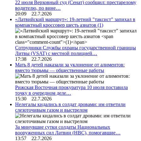
22 июля Верховный суд (Сенат) сообщил: престарелому
водителю, по вине…
20:09 22.7.2026
«Латвийский маршрут»: 19-летний "таксист" запихал в
компактный кроссовер шесть азиатов
(1)
Сотрудники Службы охраны государственной границы
Литвы (VSAT) с местной полицией…
17:38 22.7.2026
Мать 8 детей наказали за уклонение от алиментов:
вместо тюрьмы — общественные работы
Рижская Восточная прокуратура 10 июля поставила
точку в очередном деле…
15:30 22.7.2026
Нелегалы кидались в солдат дровами: им ответили
слезоточивым газом и выстрелом
За минувшие сутки солдаты Национальных
вооруженных сил Латвии (НВС), помогавшие…
13:57 22.7.2026