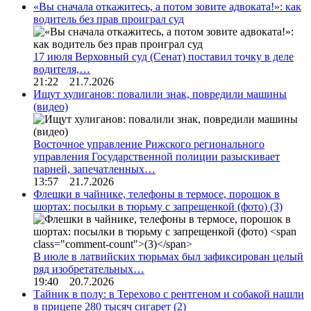
«Вы сначала откажитесь, а потом зовите адвоката!»: как
водитель без прав проиграл суд
17 июля Верховный суд (Сенат) поставил точку в деле
водителя,…
21:22 21.7.2026
Ищут хулиганов: повалили знак, повредили машины
(видео)
Восточное управление Рижского регионального
управления Государственной полиции разыскивает
парней, запечатленных…
13:57 21.7.2026
Флешки в чайнике, телефоны в термосе, порошок в
шортах: посылки в тюрьму с запрещенкой (фото)
(3)
В июле в латвийских тюрьмах был зафиксирован целый
ряд изобретательных…
19:40 20.7.2026
Тайник в полу: в Терехово с рентгеном и собакой нашли
в прицепе 280 тысяч сигарет
(2)