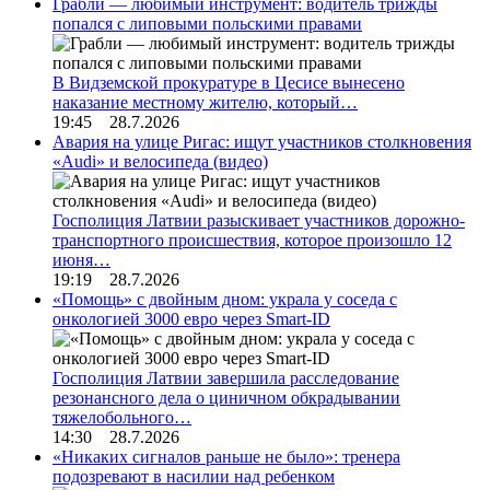
Грабли — любимый инструмент: водитель трижды
попался с липовыми польскими правами
В Видземской прокуратуре в Цесисе вынесено
наказание местному жителю, который…
19:45 28.7.2026
Авария на улице Ригас: ищут участников столкновения
«Audi» и велосипеда (видео)
Госполиция Латвии разыскивает участников дорожно-
транспортного происшествия, которое произошло 12
июня…
19:19 28.7.2026
«Помощь» с двойным дном: украла у соседа с
онкологией 3000 евро через Smart-ID
Госполиция Латвии завершила расследование
резонансного дела о циничном обкрадывании
тяжелобольного…
14:30 28.7.2026
«Никаких сигналов раньше не было»: тренера
подозревают в насилии над ребенком