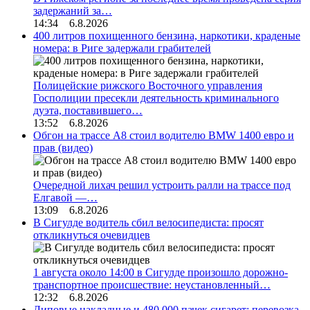
задержаний за…
14:34 6.8.2026
400 литров похищенного бензина, наркотики, краденые
номера: в Риге задержали грабителей
Полицейские рижского Восточного управления
Госполиции пресекли деятельность криминального
дуэта, поставившего…
13:52 6.8.2026
Обгон на трассе А8 стоил водителю BMW 1400 евро и
прав (видео)
Очередной лихач решил устроить ралли на трассе под
Елгавой —…
13:09 6.8.2026
В Сигулде водитель сбил велосипедиста: просят
откликнуться очевидцев
1 августа около 14:00 в Сигулде произошло дорожно-
транспортное происшествие: неустановленный…
12:32 6.8.2026
Липовые накладные и 480 000 пачек сигарет: перевозка