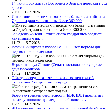
14 июля прокуратура Восточного Земгале передала в суд
дело о…
20:00 15.7.2026
Инвестиции в воздух и звонки «из банка»: латвийцы за
7 дней отдали мошенникам более 360 000
За неделю жители Латвии снова умудрились обеднеть
как минимум на…
11:22 15.7.2026
Везли 13 индусов в кузове IVECO: 5 лет тюрьмы для
перевозчиков нелегалов
Верховный суд Латвии (Сенат) поставил точку в деле
двух пособников…
18:02 14.7.2026
Объезд очередей за взятки: экс-пограничника с 3
"клиентами" отправляют под суд
Бюро внутренней безопасности (БВБ, IDB) предлагает
начать уголовное преследование бывшего…
16:39 14.7.2026
ЧП в юрмальском магазине: хулиган в черной футболке