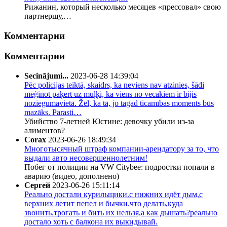
Рижанин, который несколько месяцев «прессовал» свою
партнершу,…
Комментарии
Комментарии
Secinājumi...
2023-06-28 14:39:04
Pēc policijas teiktā, skaidrs, ka neviens nav atzinies, šādi
mēģinot paķert uz muļķi, ka viens no vecākiem ir bijis
noziegumavietā. Žēl, ka tā, jo tagad ticamības moments būs
mazāks. Parasti…
Убийство 7-летней Юстине: девочку убили из-за
алиментов?
Corax
2023-06-26 18:49:34
Многотысячный штраф компании-арендатору за то, что
выдали авто несовершеннолетним!
Побег от полиции на VW Citybee: подростки попали в
аварию (видео, дополнено)
Сергей
2023-06-26 15:11:14
Реально достали курильщики.с нижних идёт дым,с
верхних летит пепел и бычки.что делать,куда
звонить.трогать и бить их нельзя,а как дышать?реально
достало хоть с балкона их выкидывай.