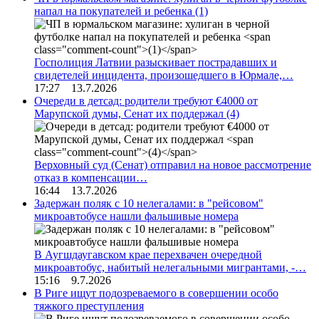
напал на покупателей и ребенка
(1)
Госполиция Латвии разыскивает пострадавших и
свидетелей инцидента, произошедшего в Юрмале,…
17:27 13.7.2026
Очереди в детсад: родители требуют €4000 от
Марупской думы, Сенат их поддержал
(4)
Верховный суд (Сенат) отправил на новое рассмотрение
отказ в компенсации…
16:44 13.7.2026
Задержан поляк с 10 нелегалами: в "рейсовом"
микроавтобусе нашли фальшивые номера
В Аугшдаугавском крае перехвачен очередной
микроавтобус, набитый нелегальными мигрантами, -…
15:16 9.7.2026
В Риге ищут подозреваемого в совершении особо
тяжкого преступления