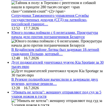
Сотрудники Таможенного управления Службы
государственных доходов (СГД) на латвийско-
российской границе…
12:52 17.7.2026
Юного поляка поймали с 6 нелегалами. Прокуратура
начала дело против пограничников Беларуси
В Кедайнском районе Литвы был задержан 18-летний
гражданин Польши, который…
12:48 16.7.2026
Дуэт поджигателей уничтожил чужую Kia Sportage за 30
тысяч евро
В Резекне полицейские вычислили и задержали двух
мужчин, которые решили…
12:28 16.7.2026
"Убивать не хотела": женщину отправляют под суд за 5
ударов ножом в гостя