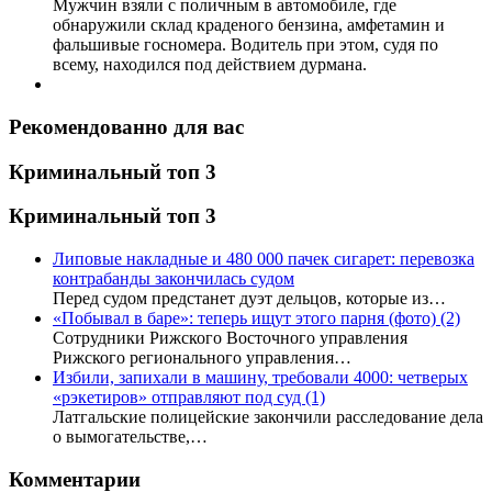
Мужчин взяли с поличным в автомобиле, где
обнаружили склад краденого бензина, амфетамин и
фальшивые госномера. Водитель при этом, судя по
всему, находился под действием дурмана.
Рекомендованно для вас
Криминальный топ 3
Криминальный топ 3
Липовые накладные и 480 000 пачек сигарет: перевозка
контрабанды закончилась судом
Перед судом предстанет дуэт дельцов, которые из…
«Побывал в баре»: теперь ищут этого парня (фото)
(2)
Сотрудники Рижского Восточного управления
Рижского регионального управления…
Избили, запихали в машину, требовали 4000: четверых
«рэкетиров» отправляют под суд
(1)
Латгальские полицейские закончили расследование дела
о вымогательстве,…
Комментарии