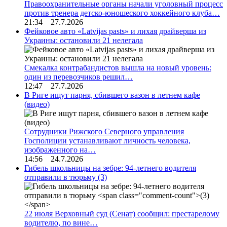
Правоохранительные органы начали уголовный процесс
против тренера детско-юношеского хоккейного клуба…
21:34 27.7.2026
Фейковое авто «Latvijas pasts» и лихая драйверша из
Украины: остановили 21 нелегала
Смекалка контрабандистов вышла на новый уровень:
один из перевозчиков решил…
12:47 27.7.2026
В Риге ищут парня, сбившего вазон в летнем кафе
(видео)
Сотрудники Рижского Северного управления
Госполиции устанавливают личность человека,
изображенного на…
14:56 24.7.2026
Гибель школьницы на зебре: 94-летнего водителя
отправили в тюрьму
(3)
22 июля Верховный суд (Сенат) сообщил: престарелому
водителю, по вине…