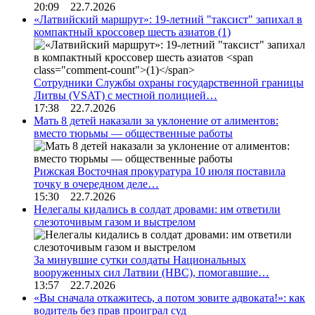
20:09 22.7.2026
«Латвийский маршрут»: 19-летний "таксист" запихал в
компактный кроссовер шесть азиатов
(1)
Сотрудники Службы охраны государственной границы
Литвы (VSAT) с местной полицией…
17:38 22.7.2026
Мать 8 детей наказали за уклонение от алиментов:
вместо тюрьмы — общественные работы
Рижская Восточная прокуратура 10 июля поставила
точку в очередном деле…
15:30 22.7.2026
Нелегалы кидались в солдат дровами: им ответили
слезоточивым газом и выстрелом
За минувшие сутки солдаты Национальных
вооруженных сил Латвии (НВС), помогавшие…
13:57 22.7.2026
«Вы сначала откажитесь, а потом зовите адвоката!»: как
водитель без прав проиграл суд