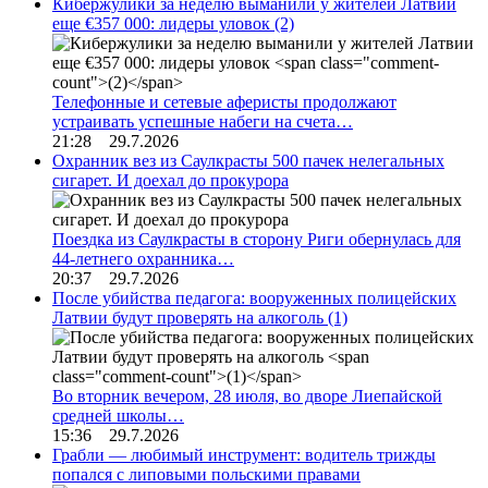
Кибержулики за неделю выманили у жителей Латвии
еще €357 000: лидеры уловок
(2)
Телефонные и сетевые аферисты продолжают
устраивать успешные набеги на счета…
21:28 29.7.2026
Охранник вез из Саулкрасты 500 пачек нелегальных
сигарет. И доехал до прокурора
Поездка из Саулкрасты в сторону Риги обернулась для
44-летнего охранника…
20:37 29.7.2026
После убийства педагога: вооруженных полицейских
Латвии будут проверять на алкоголь
(1)
Во вторник вечером, 28 июля, во дворе Лиепайской
средней школы…
15:36 29.7.2026
Грабли — любимый инструмент: водитель трижды
попался с липовыми польскими правами