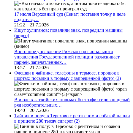
17 июля Верховный суд (Сенат) поставил точку в деле
водителя,…
21:22 21.7.2026
Ищут хулиганов: повалили знак, повредили машины
(видео)
Восточное управление Рижского регионального
управления Государственной полиции разыскивает
парней, запечатленных…
13:57 21.7.2026
Флешки в чайнике, телефоны в термосе, порошок в
шортах: посылки в тюрьму с запрещенкой (фото)
(3)
В июле в латвийских тюрьмах был зафиксирован целый
ряд изобретательных…
19:40 20.7.2026
Тайник в полу: в Терехово с рентгеном и собакой нашли
в прицепе 280 тысяч сигарет
(2)