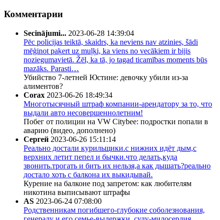
Комментарии
Secinājumi...
2023-06-28 14:39:04
Pēc policijas teiktā, skaidrs, ka neviens nav atzinies, šādi
mēģinot paķert uz muļķi, ka viens no vecākiem ir bijis
noziegumavietā. Žēl, ka tā, jo tagad ticamības moments būs
mazāks. Parasti…
Убийство 7-летней Юстине: девочку убили из-за
алиментов?
Corax
2023-06-26 18:49:34
Многотысячный штраф компании-арендатору за то, что
выдали авто несовершеннолетним!
Побег от полиции на VW Citybee: подростки попали в
аварию (видео, дополнено)
Сергей
2023-06-26 15:11:14
Реально достали курильщики.с нижних идёт дым,с
верхних летит пепел и бычки.что делать,куда
звонить.трогать и бить их нельзя,а как дышать?реально
достало хоть с балкона их выкидывай.
Курение на балконе под запретом: как любителям
никотина выписывают штрафы
AS
2023-06-24 07:08:00
Родственникам погибшего-глубокие соболезнования,
генералу и его семье-выдержки, суду-милосердия.