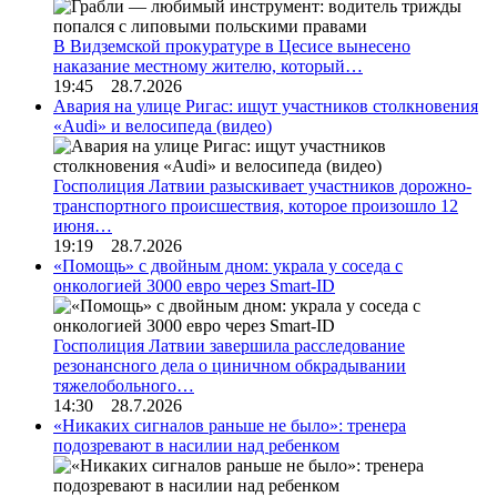
В Видземской прокуратуре в Цесисе вынесено
наказание местному жителю, который…
19:45 28.7.2026
Авария на улице Ригас: ищут участников столкновения
«Audi» и велосипеда (видео)
Госполиция Латвии разыскивает участников дорожно-
транспортного происшествия, которое произошло 12
июня…
19:19 28.7.2026
«Помощь» с двойным дном: украла у соседа с
онкологией 3000 евро через Smart-ID
Госполиция Латвии завершила расследование
резонансного дела о циничном обкрадывании
тяжелобольного…
14:30 28.7.2026
«Никаких сигналов раньше не было»: тренера
подозревают в насилии над ребенком