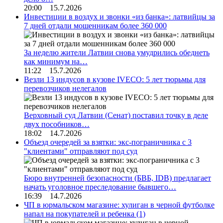
20:00 15.7.2026
Инвестиции в воздух и звонки «из банка»: латвийцы за
7 дней отдали мошенникам более 360 000
За неделю жители Латвии снова умудрились обеднеть
как минимум на…
11:22 15.7.2026
Везли 13 индусов в кузове IVECO: 5 лет тюрьмы для
перевозчиков нелегалов
Верховный суд Латвии (Сенат) поставил точку в деле
двух пособников…
18:02 14.7.2026
Объезд очередей за взятки: экс-пограничника с 3
"клиентами" отправляют под суд
Бюро внутренней безопасности (БВБ, IDB) предлагает
начать уголовное преследование бывшего…
16:39 14.7.2026
ЧП в юрмальском магазине: хулиган в черной футболке
напал на покупателей и ребенка
(1)