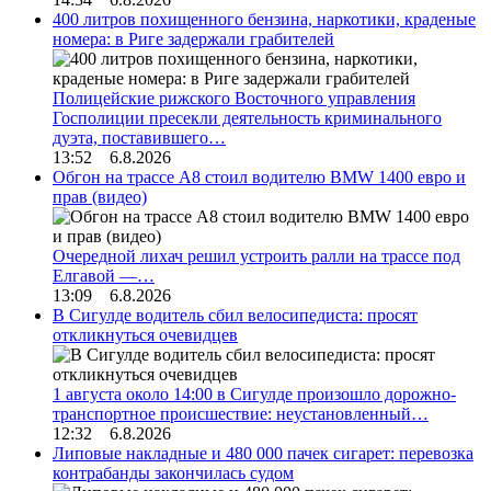
400 литров похищенного бензина, наркотики, краденые
номера: в Риге задержали грабителей
Полицейские рижского Восточного управления
Госполиции пресекли деятельность криминального
дуэта, поставившего…
13:52 6.8.2026
Обгон на трассе А8 стоил водителю BMW 1400 евро и
прав (видео)
Очередной лихач решил устроить ралли на трассе под
Елгавой —…
13:09 6.8.2026
В Сигулде водитель сбил велосипедиста: просят
откликнуться очевидцев
1 августа около 14:00 в Сигулде произошло дорожно-
транспортное происшествие: неустановленный…
12:32 6.8.2026
Липовые накладные и 480 000 пачек сигарет: перевозка
контрабанды закончилась судом