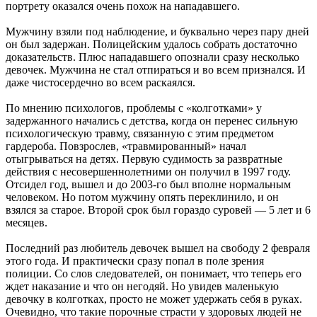
портрету оказался очень похож на нападавшего.
Мужчину взяли под наблюдение, и буквально через пару дней
он был задержан. Полицейским удалось собрать достаточно
доказательств. Плюс нападавшего опознали сразу несколько
девочек. Мужчина не стал отпираться и во всем признался. И
даже чистосердечно во всем раскаялся.
По мнению психологов, проблемы с «колготками» у
задержанного начались с детства, когда он перенес сильную
психологическую травму, связанную с этим предметом
гардероба. Повзрослев, «травмированный» начал
отыгрываться на детях. Первую судимость за развратные
действия с несовершеннолетними он получил в 1997 году.
Отсидел год, вышел и до 2003-го был вполне нормальным
человеком. Но потом мужчину опять переклинило, и он
взялся за старое. Второй срок был гораздо суровей — 5 лет и 6
месяцев.
Последний раз любитель девочек вышел на свободу 2 февраля
этого года. И практически сразу попал в поле зрения
полиции. Со слов следователей, он понимает, что теперь его
ждет наказание и что он негодяй. Но увидев маленькую
девочку в колготках, просто не может удержать себя в руках.
Очевидно, что такие порочные страсти у здоровых людей не