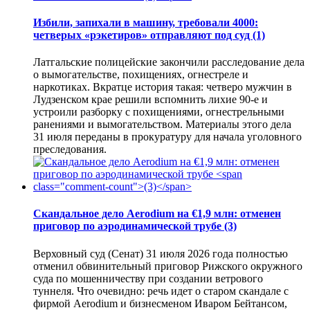
Избили, запихали в машину, требовали 4000:
четверых «рэкетиров» отправляют под суд
(1)
Латгальские полицейские закончили расследование дела
о вымогательстве, похищениях, огнестреле и
наркотиках. Вкратце история такая: четверо мужчин в
Лудзенском крае решили вспомнить лихие 90-е и
устроили разборку с похищениями, огнестрельными
ранениями и вымогательством. Материалы этого дела
31 июля переданы в прокуратуру для начала уголовного
преследования.
Скандальное дело Aerodium на €1,9 млн: отменен
приговор по аэродинамической трубе
(3)
Верховный суд (Сенат) 31 июля 2026 года полностью
отменил обвинительный приговор Рижского окружного
суда по мошенничеству при создании ветрового
туннеля. Что очевидно: речь идет о старом скандале с
фирмой Aerodium и бизнесменом Иваром Бейтансом,