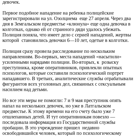
девочек.
Первое подобное нападение на ребенка полицейские
зарегистрировали на ул. Озолциема еще 27 апреля. Через два
дня в Земгальском предместье «клюнула» еще одна девочка в
колготках, однако ей от странного дяди удалось убежать.
Полиция поняла, что имеет дело с серией нападений, жертвы
которой становились девочки 6—10 лет, одетые в колготки.
Полиция сразу провела расследование по нескольким
направлениям. Во-первых, места нападений «насытили»
усиленными нарядами полиции. Во-вторых, к розыску
преступника, кроме оперативников, привлекли опытных
психологов, которые составили психологический портрет
нападавшего. В третьих, аналитические службы отрабатывали
фигурантов всех уголовных дел, связанных с сексуальным
насилием над детьми.
Но все эти меры не помогли: 7 и 9 мая преступник опять
напал на нескольких девочек, но уже в Латгальском
предместье. К этому времени на его счету было уже 7
отшлепанных детей. И тут оперативникам повезло —
последовала информация из Государственной службы
пробации. В это учреждение пришел недавно
освободившийся человек, который по психологическому