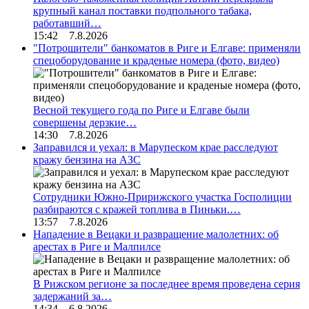
крупный канал поставки подпольного табака,
работавший…
15:42 7.8.2026
"Потрошители" банкоматов в Риге и Елгаве: применяли
спецоборудование и краденые номера (фото, видео)
Весной текущего года по Риге и Елгаве были
совершены дерзкие…
14:30 7.8.2026
Заправился и уехал: в Марупеском крае расследуют
кражу бензина на АЗС
Сотрудники Южно-Пририжского участка Госполиции
разбираются с кражей топлива в Пиньки.…
13:57 7.8.2026
Нападение в Вецаки и развращение малолетних: об
арестах в Риге и Малпилсе
В Рижском регионе за последнее время проведена серия
задержаний за…
14:34 6.8.2026