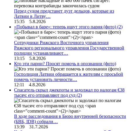
Перед судом предстанет дуэт дельцов, которые из
Латвии в Литву…
15:35 5.8.2026
«Побывал в баре»: теперь ищут этого парня (фото)
(2)
Сотрудники Рижского Восточного управления
Рижского регионального управления Государственной
полиции устанавливают…
13:15 5.8.2026
Кто эти парни? Просят помочь в опознании (фото)
Госполиция Латвии обращается к жителям с просьбой
помочь установить личности…
12:11 4.8.2026
Спасатель скрыл джекпоты и задолжал по налогам €38
тысяч: его отправляют под суд
(2)
В ходе расследования в Бюро внутренней безопасности
(БВБ, IDB) собрали…
13:39 31.7.2026