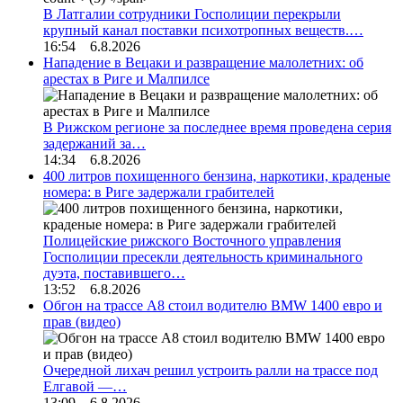
В Латгалии сотрудники Госполиции перекрыли
крупный канал поставки психотропных веществ.…
16:54 6.8.2026
Нападение в Вецаки и развращение малолетних: об
арестах в Риге и Малпилсе
В Рижском регионе за последнее время проведена серия
задержаний за…
14:34 6.8.2026
400 литров похищенного бензина, наркотики, краденые
номера: в Риге задержали грабителей
Полицейские рижского Восточного управления
Госполиции пресекли деятельность криминального
дуэта, поставившего…
13:52 6.8.2026
Обгон на трассе А8 стоил водителю BMW 1400 евро и
прав (видео)
Очередной лихач решил устроить ралли на трассе под
Елгавой —…
13:09 6.8.2026