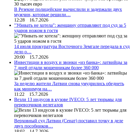
В Резекне полицейские вычислили и задержали двух
мужчин, которые решили…
12:28 16.7.2026
"Убивать не хотела": женщину отправляют под суд за 5
ударов ножом в гостя
14 июля прокуратура Восточного Земгале передала в суд
дело о…
20:00 15.7.2026
Инвестиции в воздух и звонки «из банка»: латвийцы за
7 дней отдали мошенникам более 360 000
За неделю жители Латвии снова умудрились обеднеть
как минимум на…
11:22 15.7.2026
Везли 13 индусов в кузове IVECO: 5 лет тюрьмы для
перевозчиков нелегалов
Верховный суд Латвии (Сенат) поставил точку в деле
двух пособников…
18:02 14.7.2026