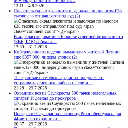
помочь установить личности…
12:11 4.8.2026
Спасатель скрыл джекпоты и задолжал по налогам €38
тысяч: его отправляют под суд
(2)
В ходе расследования в Бюро внутренней безопасности
(БВБ, IDB) собрали…
13:39 31.7.2026
Кибержулики за неделю выманили у жителей Латвии
еще €357 000: лидеры уловок
(2)
Телефонные и сетевые аферисты продолжают
устраивать успешные набеги на счета…
21:28 29.7.2026
Охранник вез из Саулкрасты 500 пачек нелегальных
сигарет. И доехал до прокурора
Поездка из Саулкрасты в сторону Риги обернулась для
44-летнего охранника…
20:37 29.7.2026