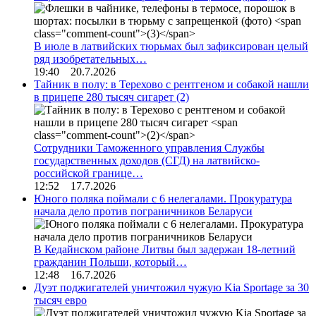
В июле в латвийских тюрьмах был зафиксирован целый
ряд изобретательных…
19:40 20.7.2026
Тайник в полу: в Терехово с рентгеном и собакой нашли
в прицепе 280 тысяч сигарет
(2)
Сотрудники Таможенного управления Службы
государственных доходов (СГД) на латвийско-
российской границе…
12:52 17.7.2026
Юного поляка поймали с 6 нелегалами. Прокуратура
начала дело против пограничников Беларуси
В Кедайнском районе Литвы был задержан 18-летний
гражданин Польши, который…
12:48 16.7.2026
Дуэт поджигателей уничтожил чужую Kia Sportage за 30
тысяч евро