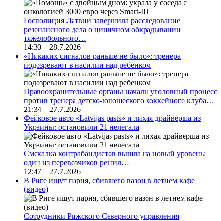
Госполиция Латвии завершила расследование
резонансного дела о циничном обкрадывании
тяжелобольного…
14:30 28.7.2026
«Никаких сигналов раньше не было»: тренера
подозревают в насилии над ребенком
Правоохранительные органы начали уголовный процесс
против тренера детско-юношеского хоккейного клуба…
21:34 27.7.2026
Фейковое авто «Latvijas pasts» и лихая драйверша из
Украины: остановили 21 нелегала
Смекалка контрабандистов вышла на новый уровень:
один из перевозчиков решил…
12:47 27.7.2026
В Риге ищут парня, сбившего вазон в летнем кафе
(видео)
Сотрудники Рижского Северного управления