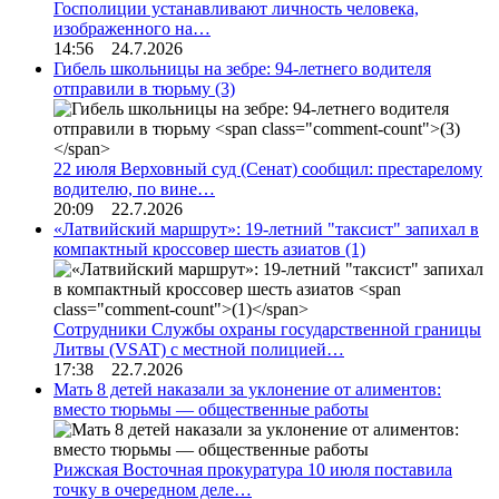
Госполиции устанавливают личность человека,
изображенного на…
14:56 24.7.2026
Гибель школьницы на зебре: 94-летнего водителя
отправили в тюрьму
(3)
22 июля Верховный суд (Сенат) сообщил: престарелому
водителю, по вине…
20:09 22.7.2026
«Латвийский маршрут»: 19-летний "таксист" запихал в
компактный кроссовер шесть азиатов
(1)
Сотрудники Службы охраны государственной границы
Литвы (VSAT) с местной полицией…
17:38 22.7.2026
Мать 8 детей наказали за уклонение от алиментов:
вместо тюрьмы — общественные работы
Рижская Восточная прокуратура 10 июля поставила
точку в очередном деле…