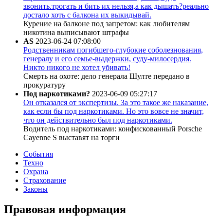
звонить.трогать и бить их нельзя,а как дышать?реально
достало хоть с балкона их выкидывай.
Курение на балконе под запретом: как любителям
никотина выписывают штрафы
AS
2023-06-24 07:08:00
Родственникам погибшего-глубокие соболезнования,
генералу и его семье-выдержки, суду-милосердия.
Никто никого не хотел убивать!
Смерть на охоте: дело генерала Шулте передано в
прокуратуру
Под наркотиками?
2023-06-09 05:27:17
Он отказался от экспертизы. За это такое же наказание,
как если бы под наркотиками. Но это вовсе не значит,
что он действительно был под наркотиками.
Водитель под наркотиками: конфискованный Porsche
Cayenne S выставят на торги
События
Техно
Охрана
Страхование
Законы
Правовая информация