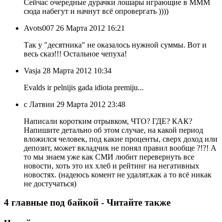
Сейчас очередные дурачки лошары играющие в МММ
сюда набегут и начнут всё опровергать ))))
Avots007
26 Марта 2012 16:21
Так у "десятника" не оказалось нужной суммы. Вот и
весь сказ!!! Остальное чепуха!
Vasja
28 Марта 2012 10:34
Evalds ir pelnijis gada idiota premiju...
с Латвии
29 Марта 2012 23:48
Написали коротким отрывком, ЧТО? ГДЕ? КАК?
Напишите детально об этом случае, на какой период
вложился человек, под какие проценты, сверх доход или
депозит, может вкладчик не понял правил вообще ?!?! А
то мы знаем уже как СМИ любит перевернуть все
новости, хоть это их хлеб и рейтинг на негативных
новостях. (надеюсь комент не удалят,как а то всё никак
не достучаться)
4 главные под байкой - Читайте также