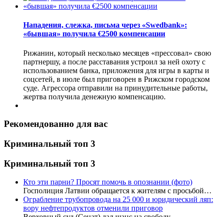
Нападения, слежка, письма через «Swedbank»:
«бывшая» получила €2500 компенсации
Рижанин, который несколько месяцев «прессовал» свою
партнершу, а после расставания устроил за ней охоту с
использованием банка, приложения для игры в карты и
соцсетей, в июле был приговорен в Рижском городском
суде. Агрессора отправили на принудительные работы,
жертва получила денежную компенсацию.
Рекомендованно для вас
Криминальный топ 3
Криминальный топ 3
Кто эти парни? Просят помочь в опознании (фото)
Госполиция Латвии обращается к жителям с просьбой…
Ограбление трубопровода на 25 000 и юридический ляп:
вору нефтепродуктов отменили приговор
Верховный суд (Сенат) дал шанс на свободу…