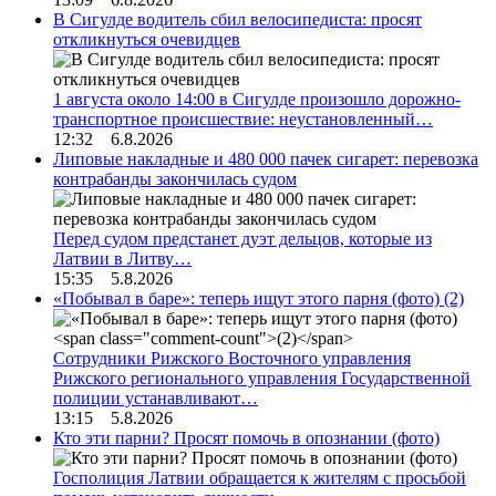
В Сигулде водитель сбил велосипедиста: просят
откликнуться очевидцев
1 августа около 14:00 в Сигулде произошло дорожно-
транспортное происшествие: неустановленный…
12:32 6.8.2026
Липовые накладные и 480 000 пачек сигарет: перевозка
контрабанды закончилась судом
Перед судом предстанет дуэт дельцов, которые из
Латвии в Литву…
15:35 5.8.2026
«Побывал в баре»: теперь ищут этого парня (фото)
(2)
Сотрудники Рижского Восточного управления
Рижского регионального управления Государственной
полиции устанавливают…
13:15 5.8.2026
Кто эти парни? Просят помочь в опознании (фото)
Госполиция Латвии обращается к жителям с просьбой