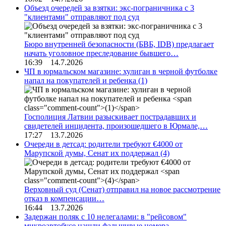
Объезд очередей за взятки: экс-пограничника с 3
"клиентами" отправляют под суд
Бюро внутренней безопасности (БВБ, IDB) предлагает
начать уголовное преследование бывшего…
16:39 14.7.2026
ЧП в юрмальском магазине: хулиган в черной футболке
напал на покупателей и ребенка
(1)
Госполиция Латвии разыскивает пострадавших и
свидетелей инцидента, произошедшего в Юрмале,…
17:27 13.7.2026
Очереди в детсад: родители требуют €4000 от
Марупской думы, Сенат их поддержал
(4)
Верховный суд (Сенат) отправил на новое рассмотрение
отказ в компенсации…
16:44 13.7.2026
Задержан поляк с 10 нелегалами: в "рейсовом"
микроавтобусе нашли фальшивые номера