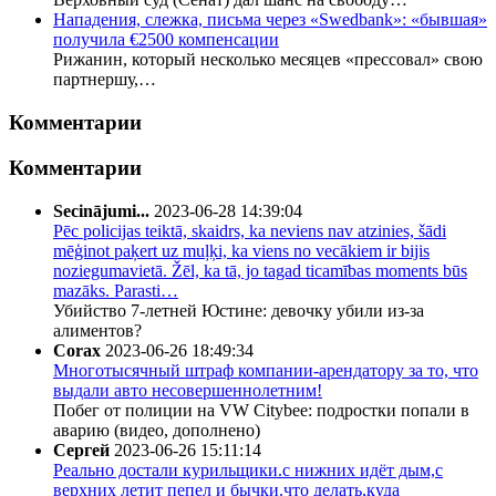
Нападения, слежка, письма через «Swedbank»: «бывшая»
получила €2500 компенсации
Рижанин, который несколько месяцев «прессовал» свою
партнершу,…
Комментарии
Комментарии
Secinājumi...
2023-06-28 14:39:04
Pēc policijas teiktā, skaidrs, ka neviens nav atzinies, šādi
mēģinot paķert uz muļķi, ka viens no vecākiem ir bijis
noziegumavietā. Žēl, ka tā, jo tagad ticamības moments būs
mazāks. Parasti…
Убийство 7-летней Юстине: девочку убили из-за
алиментов?
Corax
2023-06-26 18:49:34
Многотысячный штраф компании-арендатору за то, что
выдали авто несовершеннолетним!
Побег от полиции на VW Citybee: подростки попали в
аварию (видео, дополнено)
Сергей
2023-06-26 15:11:14
Реально достали курильщики.с нижних идёт дым,с
верхних летит пепел и бычки.что делать,куда