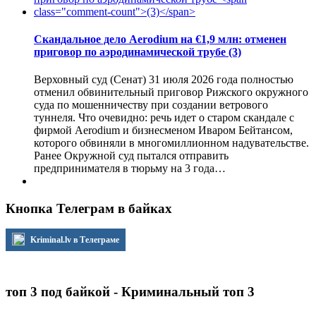
Скандальное дело Aerodium на €1,9 млн: отменен
приговор по аэродинамической трубе
(3)
Верховный суд (Сенат) 31 июля 2026 года полностью
отменил обвинительный приговор Рижского окружного
суда по мошенничеству при создании ветрового
туннеля. Что очевидно: речь идет о старом скандале с
фирмой Aerodium и бизнесменом Иваром Бейтансом,
которого обвиняли в многомиллионном надувательстве.
Ранее Окружной суд пытался отправить
предпринимателя в тюрьму на 3 года…
Кнопка Телеграм в байках
Kriminal.lv в Телеграме
топ 3 под байкой - Криминальный топ 3