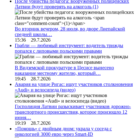
После убийства педагога: вооруженных полицейских
Латвии будут проверять на алкоголь
(1)
Во вторник вечером, 28 июля, во дворе Лиепайской
средней школы…
15:36 29.7.2026
Грабли — любимый инструмент: водитель трижды
попался с липовыми польскими правами
В Видземской прокуратуре в Цесисе вынесено
наказание местному жителю, который…
19:45 28.7.2026
Авария на улице Ригас: ищут участников столкновения
«Audi» и велосипеда (видео)
Госполиция Латвии разыскивает участников дорожно-
транспортного происшествия, которое произошло 12
июня…
19:19 28.7.2026
«Помощь» с двойным дном: украла у соседа с
онкологией 3000 евро через Smart-ID