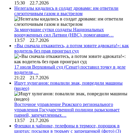
15:30 22.7.2026
Нелегалы кидались в солдат дровами: им ответили
слезоточивым газом и выстрелом
За минувшие сутки солдаты Национальных
вооруженных сил Латвии (НВС), помогавшие…
13:57 22.7.2026
«Вы сначала откажитесь, а потом зовите адвоката!»: как
водитель без прав проиграл суд
17 июля Верховный суд (Сенат) поставил точку в деле
водителя,…
21:22 21.7.2026
Ищут хулиганов: повалили знак, повредили машины
(видео)
Восточное управление Рижского регионального
управления Государственной полиции разыскивает
парней, запечатленных…
13:57 21.7.2026
Флешки в чайнике, телефоны в термосе, порошок в
шортах: посылки в тюрьму с запрещенкой (фото)
(3)