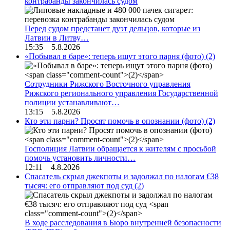
контрабанды закончилась судом
Перед судом предстанет дуэт дельцов, которые из
Латвии в Литву…
15:35 5.8.2026
«Побывал в баре»: теперь ищут этого парня (фото)
(2)
Сотрудники Рижского Восточного управления
Рижского регионального управления Государственной
полиции устанавливают…
13:15 5.8.2026
Кто эти парни? Просят помочь в опознании (фото)
(2)
Госполиция Латвии обращается к жителям с просьбой
помочь установить личности…
12:11 4.8.2026
Спасатель скрыл джекпоты и задолжал по налогам €38
тысяч: его отправляют под суд
(2)
В ходе расследования в Бюро внутренней безопасности