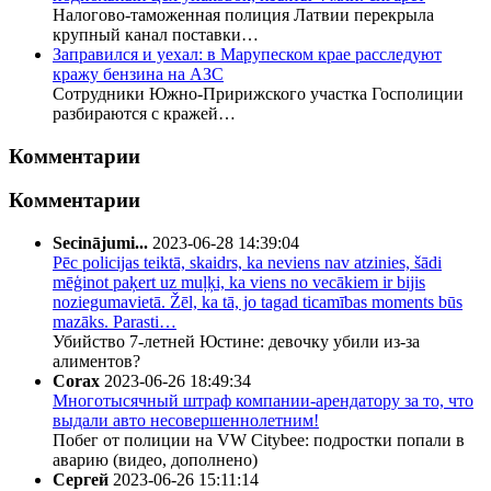
Налогово-таможенная полиция Латвии перекрыла
крупный канал поставки…
Заправился и уехал: в Марупеском крае расследуют
кражу бензина на АЗС
Сотрудники Южно-Пририжского участка Госполиции
разбираются с кражей…
Комментарии
Комментарии
Secinājumi...
2023-06-28 14:39:04
Pēc policijas teiktā, skaidrs, ka neviens nav atzinies, šādi
mēģinot paķert uz muļķi, ka viens no vecākiem ir bijis
noziegumavietā. Žēl, ka tā, jo tagad ticamības moments būs
mazāks. Parasti…
Убийство 7-летней Юстине: девочку убили из-за
алиментов?
Corax
2023-06-26 18:49:34
Многотысячный штраф компании-арендатору за то, что
выдали авто несовершеннолетним!
Побег от полиции на VW Citybee: подростки попали в
аварию (видео, дополнено)
Сергей
2023-06-26 15:11:14