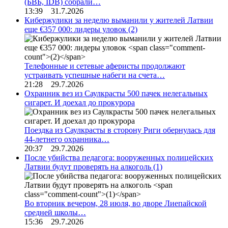
(БВБ, IDB) собрали…
13:39 31.7.2026
Кибержулики за неделю выманили у жителей Латвии
еще €357 000: лидеры уловок
(2)
Телефонные и сетевые аферисты продолжают
устраивать успешные набеги на счета…
21:28 29.7.2026
Охранник вез из Саулкрасты 500 пачек нелегальных
сигарет. И доехал до прокурора
Поездка из Саулкрасты в сторону Риги обернулась для
44-летнего охранника…
20:37 29.7.2026
После убийства педагога: вооруженных полицейских
Латвии будут проверять на алкоголь
(1)
Во вторник вечером, 28 июля, во дворе Лиепайской
средней школы…
15:36 29.7.2026