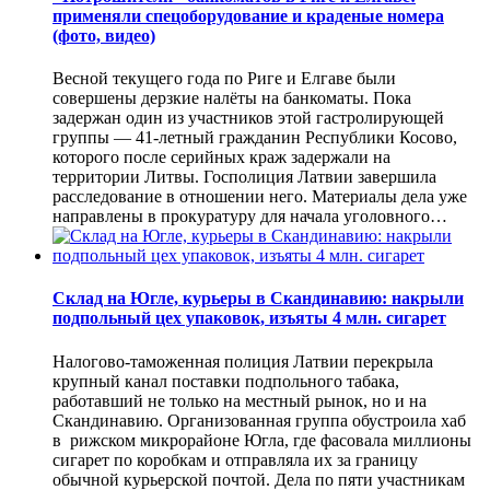
применяли спецоборудование и краденые номера
(фото, видео)
Весной текущего года по Риге и Елгаве были
совершены дерзкие налёты на банкоматы. Пока
задержан один из участников этой гастролирующей
группы — 41-летный гражданин Республики Косово,
которого после серийных краж задержали на
территории Литвы. Госполиция Латвии завершила
расследование в отношении него. Материалы дела уже
направлены в прокуратуру для начала уголовного…
Склад на Югле, курьеры в Скандинавию: накрыли
подпольный цех упаковок, изъяты 4 млн. сигарет
Налогово-таможенная полиция Латвии перекрыла
крупный канал поставки подпольного табака,
работавший не только на местный рынок, но и на
Скандинавию. Организованная группа обустроила хаб
в рижском микрорайоне Югла, где фасовала миллионы
сигарет по коробкам и отправляла их за границу
обычной курьерской почтой. Дела по пяти участникам