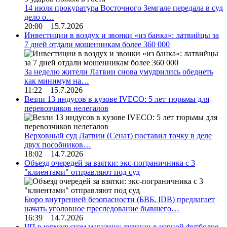
14 июля прокуратура Восточного Земгале передала в суд
дело о…
20:00 15.7.2026
Инвестиции в воздух и звонки «из банка»: латвийцы за
7 дней отдали мошенникам более 360 000
За неделю жители Латвии снова умудрились обеднеть
как минимум на…
11:22 15.7.2026
Везли 13 индусов в кузове IVECO: 5 лет тюрьмы для
перевозчиков нелегалов
Верховный суд Латвии (Сенат) поставил точку в деле
двух пособников…
18:02 14.7.2026
Объезд очередей за взятки: экс-пограничника с 3
"клиентами" отправляют под суд
Бюро внутренней безопасности (БВБ, IDB) предлагает
начать уголовное преследование бывшего…
16:39 14.7.2026
ЧП в юрмальском магазине: хулиган в черной футболке