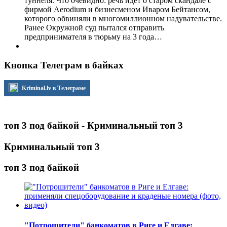
туннеля. Что очевидно: речь идет о старом скандале с
фирмой Aerodium и бизнесменом Иваром Бейтансом,
которого обвиняли в многомиллионном надувательстве.
Ранее Окружной суд пытался отправить
предпринимателя в тюрьму на 3 года…
Кнопка Телеграм в байках
Kriminal.lv в Телеграме
топ 3 под байкой - Криминальный топ 3
Криминальный топ 3
топ 3 под байкой
"Потрошители" банкоматов в Риге и Елгаве: