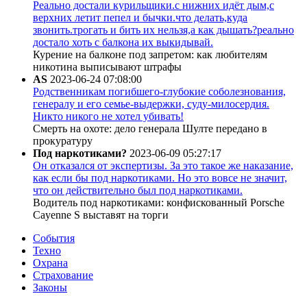
Реально достали курильщики.с нижних идёт дым,с
верхних летит пепел и бычки.что делать,куда
звонить.трогать и бить их нельзя,а как дышать?реально
достало хоть с балкона их выкидывай.
Курение на балконе под запретом: как любителям
никотина выписывают штрафы
AS
2023-06-24 07:08:00
Родственникам погибшего-глубокие соболезнования,
генералу и его семье-выдержки, суду-милосердия.
Никто никого не хотел убивать!
Смерть на охоте: дело генерала Шулте передано в
прокуратуру
Под наркотиками?
2023-06-09 05:27:17
Он отказался от экспертизы. За это такое же наказание,
как если бы под наркотиками. Но это вовсе не значит,
что он действительно был под наркотиками.
Водитель под наркотиками: конфискованный Porsche
Cayenne S выставят на торги
События
Техно
Охрана
Страхование
Законы