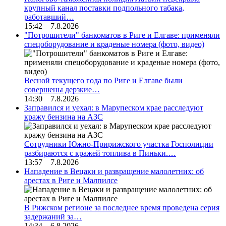
крупный канал поставки подпольного табака,
работавший…
15:42 7.8.2026
"Потрошители" банкоматов в Риге и Елгаве: применяли
спецоборудование и краденые номера (фото, видео)
Весной текущего года по Риге и Елгаве были
совершены дерзкие…
14:30 7.8.2026
Заправился и уехал: в Марупеском крае расследуют
кражу бензина на АЗС
Сотрудники Южно-Пририжского участка Госполиции
разбираются с кражей топлива в Пиньки.…
13:57 7.8.2026
Нападение в Вецаки и развращение малолетних: об
арестах в Риге и Малпилсе
В Рижском регионе за последнее время проведена серия
задержаний за…
14:34 6.8.2026