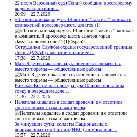
22 июля Верховный суд (Сенат) сообщил: престарелому
водителю, по вине…
20:09 22.7.2026
«Латвийский маршрут»: 19-летний "таксист" запихал в
компактный кроссовер шесть азиатов
(1)
Сотрудники Службы охраны государственной границы
Литвы (VSAT) с местной полицией…
17:38 22.7.2026
Мать 8 детей наказали за уклонение от алиментов:
вместо тюрьмы — общественные работы
Рижская Восточная прокуратура 10 июля поставила
точку в очередном деле…
15:30 22.7.2026
Нелегалы кидались в солдат дровами: им ответили
слезоточивым газом и выстрелом
За минувшие сутки солдаты Национальных
вооруженных сил Латвии (НВС), помогавшие…
13:57 22.7.2026