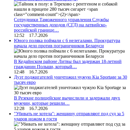
Сотрудники Таможенного управления Службы
государственных доходов (СГД) на латвийско-
российской границе…
12:52 17.7.2026
Юного поляка поймали с 6 нелегалами. Прокуратура
начала дело против пограничников Беларуси
В Кедайнском районе Литвы был задержан 18-летний
гражданин Польши, который…
12:48 16.7.2026
Дуэт поджигателей уничтожил чужую Kia Sportage за 30
тысяч евро
В Резекне полицейские вычислили и задержали двух
мужчин, которые решили…
12:28 16.7.2026
"Убивать не хотела": женщину отправляют под суд за 5
ударов ножом в гостя