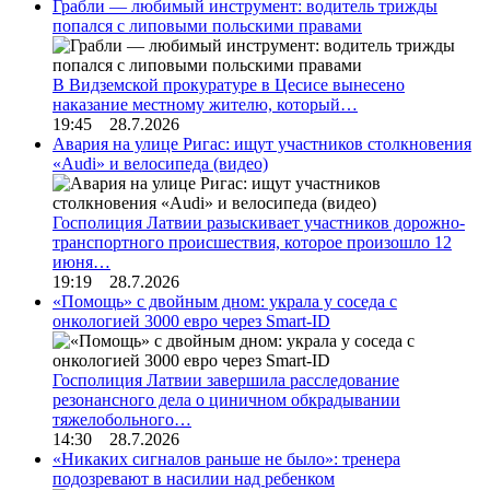
Грабли — любимый инструмент: водитель трижды
попался с липовыми польскими правами
В Видземской прокуратуре в Цесисе вынесено
наказание местному жителю, который…
19:45 28.7.2026
Авария на улице Ригас: ищут участников столкновения
«Audi» и велосипеда (видео)
Госполиция Латвии разыскивает участников дорожно-
транспортного происшествия, которое произошло 12
июня…
19:19 28.7.2026
«Помощь» с двойным дном: украла у соседа с
онкологией 3000 евро через Smart-ID
Госполиция Латвии завершила расследование
резонансного дела о циничном обкрадывании
тяжелобольного…
14:30 28.7.2026
«Никаких сигналов раньше не было»: тренера
подозревают в насилии над ребенком