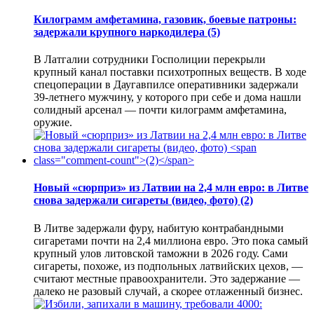
Килограмм амфетамина, газовик, боевые патроны:
задержали крупного наркодилера
(5)
В Латгалии сотрудники Госполиции перекрыли
крупный канал поставки психотропных веществ. В ходе
спецоперации в Даугавпилсе оперативники задержали
39-летнего мужчину, у которого при себе и дома нашли
солидный арсенал — почти килограмм амфетамина,
оружие.
Новый «сюрприз» из Латвии на 2,4 млн евро: в Литве
снова задержали сигареты (видео, фото)
(2)
В Литве задержали фуру, набитую контрабандными
сигаретами почти на 2,4 миллиона евро. Это пока самый
крупный улов литовской таможни в 2026 году. Сами
сигареты, похоже, из подпольных латвийских цехов, —
считают местные правоохранители. Это задержание —
далеко не разовый случай, а скорее отлаженный бизнес.