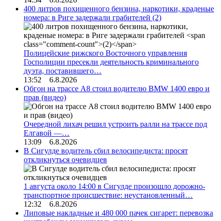
400 литров похищенного бензина, наркотики, краденые
номера: в Риге задержали грабителей
(2)
Полицейские рижского Восточного управления
Госполиции пресекли деятельность криминального
дуэта, поставившего…
13:52 6.8.2026
Обгон на трассе А8 стоил водителю BMW 1400 евро и
прав (видео)
Очередной лихач решил устроить ралли на трассе под
Елгавой —…
13:09 6.8.2026
В Сигулде водитель сбил велосипедиста: просят
откликнуться очевидцев
1 августа около 14:00 в Сигулде произошло дорожно-
транспортное происшествие: неустановленный…
12:32 6.8.2026
Липовые накладные и 480 000 пачек сигарет: перевозка