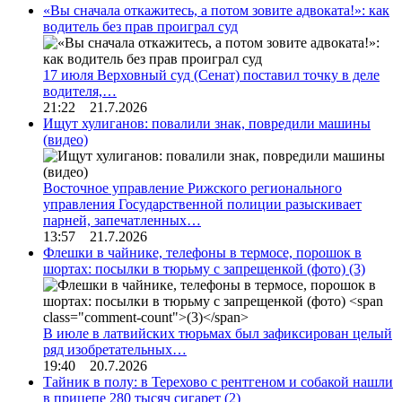
«Вы сначала откажитесь, а потом зовите адвоката!»: как
водитель без прав проиграл суд
17 июля Верховный суд (Сенат) поставил точку в деле
водителя,…
21:22 21.7.2026
Ищут хулиганов: повалили знак, повредили машины
(видео)
Восточное управление Рижского регионального
управления Государственной полиции разыскивает
парней, запечатленных…
13:57 21.7.2026
Флешки в чайнике, телефоны в термосе, порошок в
шортах: посылки в тюрьму с запрещенкой (фото)
(3)
В июле в латвийских тюрьмах был зафиксирован целый
ряд изобретательных…
19:40 20.7.2026
Тайник в полу: в Терехово с рентгеном и собакой нашли
в прицепе 280 тысяч сигарет
(2)