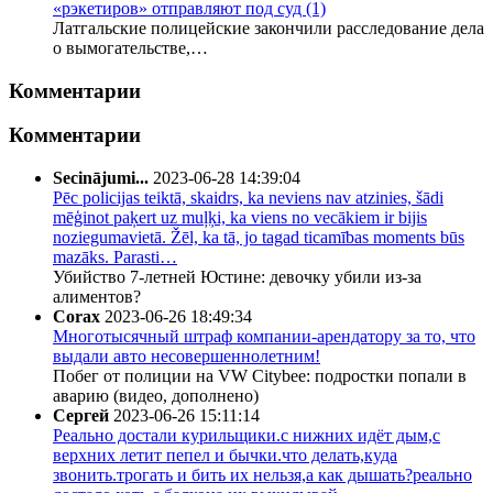
«рэкетиров» отправляют под суд
(1)
Латгальские полицейские закончили расследование дела
о вымогательстве,…
Комментарии
Комментарии
Secinājumi...
2023-06-28 14:39:04
Pēc policijas teiktā, skaidrs, ka neviens nav atzinies, šādi
mēģinot paķert uz muļķi, ka viens no vecākiem ir bijis
noziegumavietā. Žēl, ka tā, jo tagad ticamības moments būs
mazāks. Parasti…
Убийство 7-летней Юстине: девочку убили из-за
алиментов?
Corax
2023-06-26 18:49:34
Многотысячный штраф компании-арендатору за то, что
выдали авто несовершеннолетним!
Побег от полиции на VW Citybee: подростки попали в
аварию (видео, дополнено)
Сергей
2023-06-26 15:11:14
Реально достали курильщики.с нижних идёт дым,с
верхних летит пепел и бычки.что делать,куда
звонить.трогать и бить их нельзя,а как дышать?реально