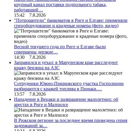
крупный канал поставки подпольного табака,
работавший…
15:42 7.8.2026
"Потрошители" банкоматов в Риге и Елгаве: применяли
спецоборудование и краденые номера (фото, видео)
Весной текущего года по Риге и Елгаве были
совершены дерзкие…
14:30 7.8.2026
Заправился и уехал: в Марупеском крае расследуют
кражу бензина на АЗС
Сотрудники Южно-Пририжского участка Госполиции
разбираются с кражей топлива в Пиньки.…
13:57 7.8.2026
Нападение в Вецаки и развращение малолетних: об
арестах в Риге и Малпилсе
В Рижском регионе за последнее время проведена серия
задержаний за…
14:34 6.8.2026