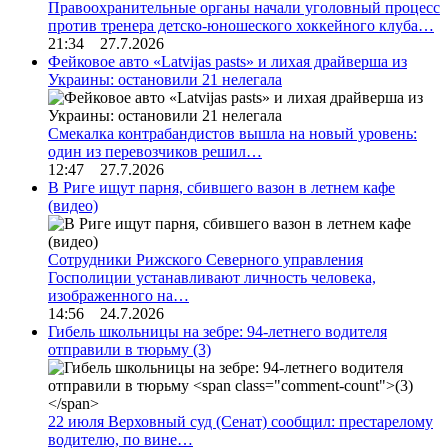
Правоохранительные органы начали уголовный процесс
против тренера детско-юношеского хоккейного клуба…
21:34 27.7.2026
Фейковое авто «Latvijas pasts» и лихая драйверша из
Украины: остановили 21 нелегала
Смекалка контрабандистов вышла на новый уровень:
один из перевозчиков решил…
12:47 27.7.2026
В Риге ищут парня, сбившего вазон в летнем кафе
(видео)
Сотрудники Рижского Северного управления
Госполиции устанавливают личность человека,
изображенного на…
14:56 24.7.2026
Гибель школьницы на зебре: 94-летнего водителя
отправили в тюрьму
(3)
22 июля Верховный суд (Сенат) сообщил: престарелому
водителю, по вине…