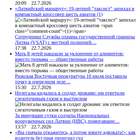
20:09 22.7.2026
«Латвийский маршрут»: 19-летний "таксист" запихал в
компактный кроссовер шесть азиатов
(1)
Сотрудники Службы охраны государственной границы
Литвы (VSAT) с местной полицией…
17:38 22.7.2026
Мать 8 детей наказали за уклонение от алиментов:
вместо тюрьмы — общественные работы
Рижская Восточная прокуратура 10 июля поставила
точку в очередном деле…
15:30 22.7.2026
Нелегалы кидались в солдат дровами: им ответили
слезоточивым газом и выстрелом
За минувшие сутки солдаты Национальных
вооруженных сил Латвии (НВС), помогавшие…
13:57 22.7.2026
«Вы сначала откажитесь, а потом зовите адвоката!»: как
водитель без прав проиграл суд