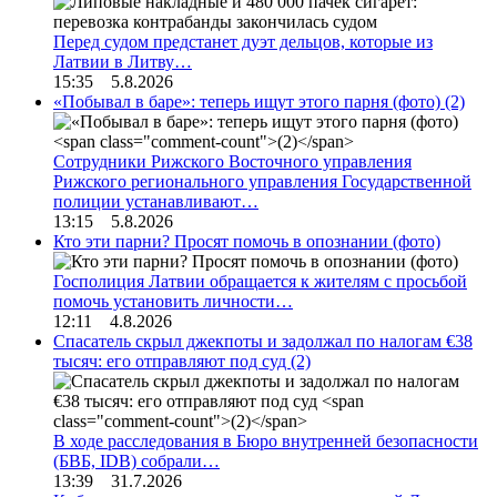
Перед судом предстанет дуэт дельцов, которые из
Латвии в Литву…
15:35 5.8.2026
«Побывал в баре»: теперь ищут этого парня (фото)
(2)
Сотрудники Рижского Восточного управления
Рижского регионального управления Государственной
полиции устанавливают…
13:15 5.8.2026
Кто эти парни? Просят помочь в опознании (фото)
Госполиция Латвии обращается к жителям с просьбой
помочь установить личности…
12:11 4.8.2026
Спасатель скрыл джекпоты и задолжал по налогам €38
тысяч: его отправляют под суд
(2)
В ходе расследования в Бюро внутренней безопасности
(БВБ, IDB) собрали…
13:39 31.7.2026