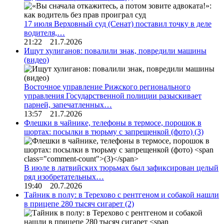
17 июля Верховный суд (Сенат) поставил точку в деле
водителя,…
21:22 21.7.2026
Ищут хулиганов: повалили знак, повредили машины
(видео)
Восточное управление Рижского регионального
управления Государственной полиции разыскивает
парней, запечатленных…
13:57 21.7.2026
Флешки в чайнике, телефоны в термосе, порошок в
шортах: посылки в тюрьму с запрещенкой (фото)
(3)
В июле в латвийских тюрьмах был зафиксирован целый
ряд изобретательных…
19:40 20.7.2026
Тайник в полу: в Терехово с рентгеном и собакой нашли
в прицепе 280 тысяч сигарет
(2)