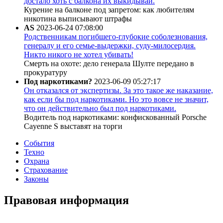
достало хоть с балкона их выкидывай.
Курение на балконе под запретом: как любителям
никотина выписывают штрафы
AS
2023-06-24 07:08:00
Родственникам погибшего-глубокие соболезнования,
генералу и его семье-выдержки, суду-милосердия.
Никто никого не хотел убивать!
Смерть на охоте: дело генерала Шулте передано в
прокуратуру
Под наркотиками?
2023-06-09 05:27:17
Он отказался от экспертизы. За это такое же наказание,
как если бы под наркотиками. Но это вовсе не значит,
что он действительно был под наркотиками.
Водитель под наркотиками: конфискованный Porsche
Cayenne S выставят на торги
События
Техно
Охрана
Страхование
Законы
Правовая информация