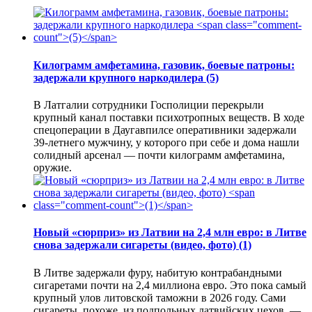
Килограмм амфетамина, газовик, боевые патроны:
задержали крупного наркодилера
(5)
В Латгалии сотрудники Госполиции перекрыли
крупный канал поставки психотропных веществ. В ходе
спецоперации в Даугавпилсе оперативники задержали
39-летнего мужчину, у которого при себе и дома нашли
солидный арсенал — почти килограмм амфетамина,
оружие.
Новый «сюрприз» из Латвии на 2,4 млн евро: в Литве
снова задержали сигареты (видео, фото)
(1)
В Литве задержали фуру, набитую контрабандными
сигаретами почти на 2,4 миллиона евро. Это пока самый
крупный улов литовской таможни в 2026 году. Сами
сигареты, похоже, из подпольных латвийских цехов, —