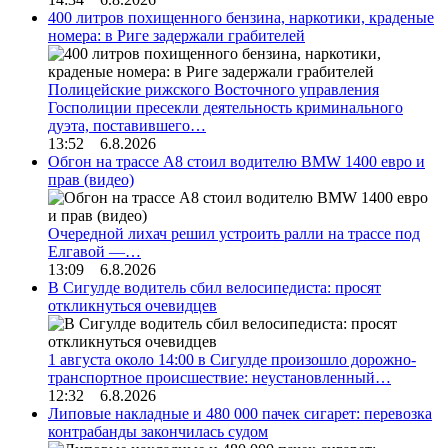
400 литров похищенного бензина, наркотики, краденые
номера: в Риге задержали грабителей
Полицейские рижского Восточного управления
Госполиции пресекли деятельность криминального
дуэта, поставившего…
13:52 6.8.2026
Обгон на трассе А8 стоил водителю BMW 1400 евро и
прав (видео)
Очередной лихач решил устроить ралли на трассе под
Елгавой —…
13:09 6.8.2026
В Сигулде водитель сбил велосипедиста: просят
откликнуться очевидцев
1 августа около 14:00 в Сигулде произошло дорожно-
транспортное происшествие: неустановленный…
12:32 6.8.2026
Липовые накладные и 480 000 пачек сигарет: перевозка
контрабанды закончилась судом