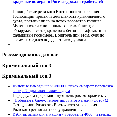
краденые номера: в Риге задержали грабителей
Полицейские рижского Восточного управления
Госполиции пресекли деятельность криминального
дуэта, поставившего на поток воровство топлива.
Мужчин взяли с поличным в автомобиле, где
обнаружили склад краденого бензина, амфетамин и
фальшивые госномера. Водитель при этом, судя по
всему, находился под действием дурмана.
Рекомендованно для вас
Криминальный топ 3
Криминальный топ 3
Липовые накладные и 480 000 пачек сигарет: перевозка
контрабанды закончилась судом
Перед судом предстанет дуэт дельцов, которые из…
«Побывал в баре»: теперь ищут этого парня (фото)
(2)
Сотрудники Рижского Восточного управления
Рижского регионального управления…
Избили, запихали в машину, требовали 4000: четверых