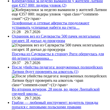
Кибержулики за неделю выманили у жителей Латвии
еще €357 000: лидеры уловок
(2)
Телефонные и сетевые аферисты продолжают
устраивать успешные набеги на счета…
21:28 29.7.2026
Охранник вез из Саулкрасты 500 пачек нелегальных
сигарет. И доехал до прокурора
Поездка из Саулкрасты в сторону Риги обернулась для
44-летнего охранника…
20:37 29.7.2026
После убийства педагога: вооруженных полицейских
Латвии будут проверять на алкоголь
(1)
Во вторник вечером, 28 июля, во дворе Лиепайской
средней школы…
15:36 29.7.2026
Грабли — любимый инструмент: водитель трижды
попался с липовыми польскими правами