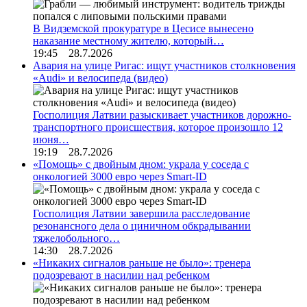
В Видземской прокуратуре в Цесисе вынесено
наказание местному жителю, который…
19:45 28.7.2026
Авария на улице Ригас: ищут участников столкновения
«Audi» и велосипеда (видео)
Госполиция Латвии разыскивает участников дорожно-
транспортного происшествия, которое произошло 12
июня…
19:19 28.7.2026
«Помощь» с двойным дном: украла у соседа с
онкологией 3000 евро через Smart-ID
Госполиция Латвии завершила расследование
резонансного дела о циничном обкрадывании
тяжелобольного…
14:30 28.7.2026
«Никаких сигналов раньше не было»: тренера
подозревают в насилии над ребенком