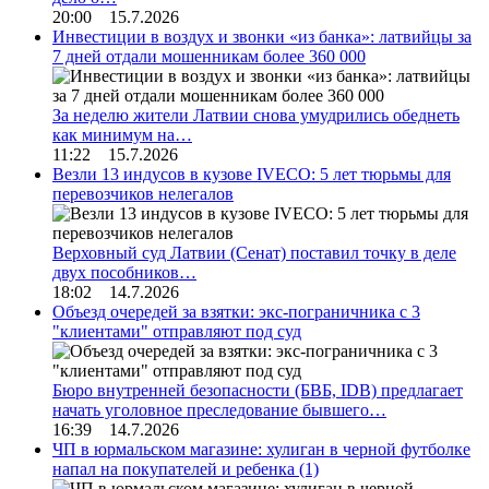
20:00 15.7.2026
Инвестиции в воздух и звонки «из банка»: латвийцы за
7 дней отдали мошенникам более 360 000
За неделю жители Латвии снова умудрились обеднеть
как минимум на…
11:22 15.7.2026
Везли 13 индусов в кузове IVECO: 5 лет тюрьмы для
перевозчиков нелегалов
Верховный суд Латвии (Сенат) поставил точку в деле
двух пособников…
18:02 14.7.2026
Объезд очередей за взятки: экс-пограничника с 3
"клиентами" отправляют под суд
Бюро внутренней безопасности (БВБ, IDB) предлагает
начать уголовное преследование бывшего…
16:39 14.7.2026
ЧП в юрмальском магазине: хулиган в черной футболке
напал на покупателей и ребенка
(1)