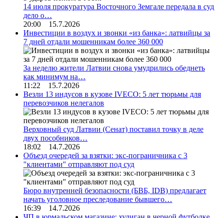
14 июля прокуратура Восточного Земгале передала в суд
дело о…
20:00 15.7.2026
Инвестиции в воздух и звонки «из банка»: латвийцы за
7 дней отдали мошенникам более 360 000
За неделю жители Латвии снова умудрились обеднеть
как минимум на…
11:22 15.7.2026
Везли 13 индусов в кузове IVECO: 5 лет тюрьмы для
перевозчиков нелегалов
Верховный суд Латвии (Сенат) поставил точку в деле
двух пособников…
18:02 14.7.2026
Объезд очередей за взятки: экс-пограничника с 3
"клиентами" отправляют под суд
Бюро внутренней безопасности (БВБ, IDB) предлагает
начать уголовное преследование бывшего…
16:39 14.7.2026
ЧП в юрмальском магазине: хулиган в черной футболке