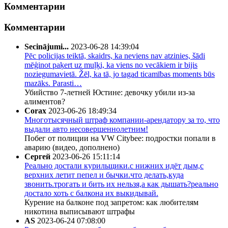
Комментарии
Комментарии
Secinājumi...
2023-06-28 14:39:04
Pēc policijas teiktā, skaidrs, ka neviens nav atzinies, šādi
mēģinot paķert uz muļķi, ka viens no vecākiem ir bijis
noziegumavietā. Žēl, ka tā, jo tagad ticamības moments būs
mazāks. Parasti…
Убийство 7-летней Юстине: девочку убили из-за
алиментов?
Corax
2023-06-26 18:49:34
Многотысячный штраф компании-арендатору за то, что
выдали авто несовершеннолетним!
Побег от полиции на VW Citybee: подростки попали в
аварию (видео, дополнено)
Сергей
2023-06-26 15:11:14
Реально достали курильщики.с нижних идёт дым,с
верхних летит пепел и бычки.что делать,куда
звонить.трогать и бить их нельзя,а как дышать?реально
достало хоть с балкона их выкидывай.
Курение на балконе под запретом: как любителям
никотина выписывают штрафы
AS
2023-06-24 07:08:00