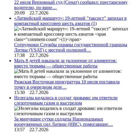
22 июля Верховный суд (Сенат) сообщил: престарелому
водителю, по вине…
20:09 22.7.2026
«Латвийский маршрут»: 19-летний "таксист" запихал в
компактный кроссовер шесть азиатов
(1)
Сотрудники Службы охраны государственной границы
Литвы (VSAT) с местной полицией…
17:38 22.7.2026
Мать 8 детей наказали за уклонение от алиментов:
вместо тюрьмы — общественные работы
Рижская Восточная прокуратура 10 июля поставила
точку в очередном деле…
15:30 22.7.2026
Нелегалы кидались в солдат дровами: им ответили
слезоточивым газом и выстрелом
За минувшие сутки солдаты Национальных
вооруженных сил Латвии (НВС), помогавшие…
13:57 22.7.2026