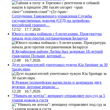
Сотрудники Таможенного управления Службы
государственных доходов (СГД) на латвийско-
российской границе…
12:52 17.7.2026
Юного поляка поймали с 6 нелегалами. Прокуратура
начала дело против пограничников Беларуси
В Кедайнском районе Литвы был задержан 18-летний
гражданин Польши, который…
12:48 16.7.2026
Дуэт поджигателей уничтожил чужую Kia Sportage за 30
тысяч евро
В Резекне полицейские вычислили и задержали двух
мужчин, которые решили…
12:28 16.7.2026
"Убивать не хотела": женщину отправляют под суд за 5
ударов ножом в гостя