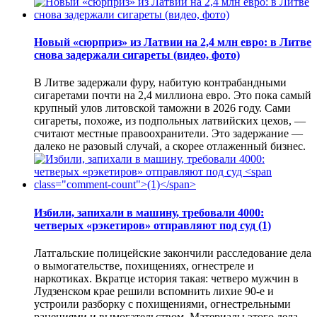
Новый «сюрприз» из Латвии на 2,4 млн евро: в Литве
снова задержали сигареты (видео, фото)
В Литве задержали фуру, набитую контрабандными
сигаретами почти на 2,4 миллиона евро. Это пока самый
крупный улов литовской таможни в 2026 году. Сами
сигареты, похоже, из подпольных латвийских цехов, —
считают местные правоохранители. Это задержание —
далеко не разовый случай, а скорее отлаженный бизнес.
Избили, запихали в машину, требовали 4000:
четверых «рэкетиров» отправляют под суд
(1)
Латгальские полицейские закончили расследование дела
о вымогательстве, похищениях, огнестреле и
наркотиках. Вкратце история такая: четверо мужчин в
Лудзенском крае решили вспомнить лихие 90-е и
устроили разборку с похищениями, огнестрельными
ранениями и вымогательством. Материалы этого дела