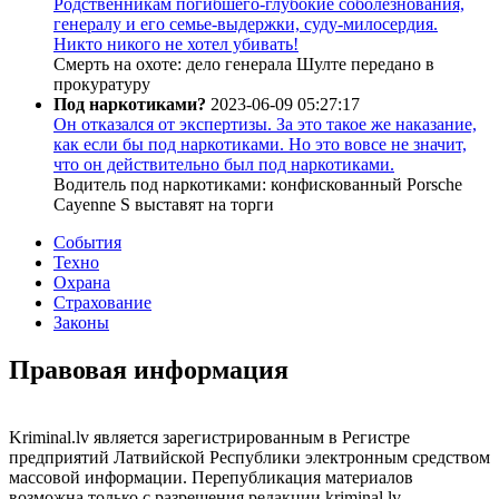
Родственникам погибшего-глубокие соболезнования,
генералу и его семье-выдержки, суду-милосердия.
Никто никого не хотел убивать!
Смерть на охоте: дело генерала Шулте передано в
прокуратуру
Под наркотиками?
2023-06-09 05:27:17
Он отказался от экспертизы. За это такое же наказание,
как если бы под наркотиками. Но это вовсе не значит,
что он действительно был под наркотиками.
Водитель под наркотиками: конфискованный Porsche
Cayenne S выставят на торги
События
Техно
Охрана
Страхование
Законы
Правовая информация
Kriminal.lv является зарегистрированным в Регистре
предприятий Латвийской Республики электронным средством
массовой информации. Перепубликация материалов
возможна только с разрешения редакции kriminal.lv.