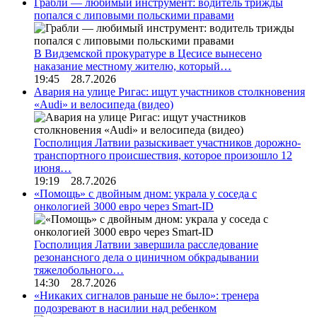
Грабли — любимый инструмент: водитель трижды
попался с липовыми польскими правами
В Видземской прокуратуре в Цесисе вынесено
наказание местному жителю, который…
19:45 28.7.2026
Авария на улице Ригас: ищут участников столкновения
«Audi» и велосипеда (видео)
Госполиция Латвии разыскивает участников дорожно-
транспортного происшествия, которое произошло 12
июня…
19:19 28.7.2026
«Помощь» с двойным дном: украла у соседа с
онкологией 3000 евро через Smart-ID
Госполиция Латвии завершила расследование
резонансного дела о циничном обкрадывании
тяжелобольного…
14:30 28.7.2026
«Никаких сигналов раньше не было»: тренера
подозревают в насилии над ребенком