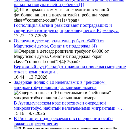
напал на покупателей и ребенка
(1)
Госполиция Латвии разыскивает пострадавших и
свидетелей инцидента, произошедшего в Юрмале,…
17:27 13.7.2026
Очереди в детсад: родители требуют €4000 от
Марупской думы, Сенат их поддержал
(4)
Верховный суд (Сенат) отправил на новое рассмотрение
отказ в компенсации…
16:44 13.7.2026
Задержан поляк с 10 нелегалами: в "рейсовом"
микроавтобусе нашли фальшивые номера
В Аугшдаугавском крае перехвачен очередной
микроавтобус, набитый нелегальными мигрантами, -…
15:16 9.7.2026
В Риге ищут подозреваемого в совершении особо
тяжкого преступления