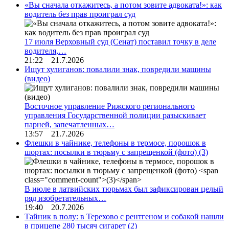
«Вы сначала откажитесь, а потом зовите адвоката!»: как
водитель без прав проиграл суд
17 июля Верховный суд (Сенат) поставил точку в деле
водителя,…
21:22 21.7.2026
Ищут хулиганов: повалили знак, повредили машины
(видео)
Восточное управление Рижского регионального
управления Государственной полиции разыскивает
парней, запечатленных…
13:57 21.7.2026
Флешки в чайнике, телефоны в термосе, порошок в
шортах: посылки в тюрьму с запрещенкой (фото)
(3)
В июле в латвийских тюрьмах был зафиксирован целый
ряд изобретательных…
19:40 20.7.2026
Тайник в полу: в Терехово с рентгеном и собакой нашли
в прицепе 280 тысяч сигарет
(2)