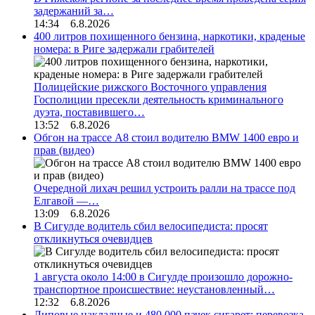
задержаний за…
14:34 6.8.2026
400 литров похищенного бензина, наркотики, краденые
номера: в Риге задержали грабителей
Полицейские рижского Восточного управления
Госполиции пресекли деятельность криминального
дуэта, поставившего…
13:52 6.8.2026
Обгон на трассе А8 стоил водителю BMW 1400 евро и
прав (видео)
Очередной лихач решил устроить ралли на трассе под
Елгавой —…
13:09 6.8.2026
В Сигулде водитель сбил велосипедиста: просят
откликнуться очевидцев
1 августа около 14:00 в Сигулде произошло дорожно-
транспортное происшествие: неустановленный…
12:32 6.8.2026
Липовые накладные и 480 000 пачек сигарет: перевозка