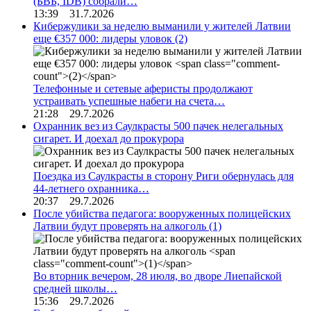
(БВБ, IDB) собрали…
13:39 31.7.2026
Кибержулики за неделю выманили у жителей Латвии
еще €357 000: лидеры уловок
(2)
Телефонные и сетевые аферисты продолжают
устраивать успешные набеги на счета…
21:28 29.7.2026
Охранник вез из Саулкрасты 500 пачек нелегальных
сигарет. И доехал до прокурора
Поездка из Саулкрасты в сторону Риги обернулась для
44-летнего охранника…
20:37 29.7.2026
После убийства педагога: вооруженных полицейских
Латвии будут проверять на алкоголь
(1)
Во вторник вечером, 28 июля, во дворе Лиепайской
средней школы…
15:36 29.7.2026