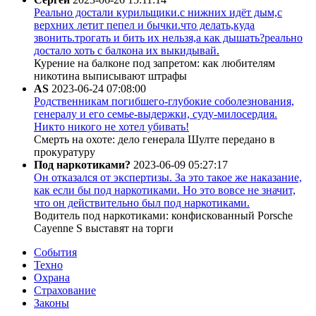
Реально достали курильщики.с нижних идёт дым,с
верхних летит пепел и бычки.что делать,куда
звонить.трогать и бить их нельзя,а как дышать?реально
достало хоть с балкона их выкидывай.
Курение на балконе под запретом: как любителям
никотина выписывают штрафы
AS
2023-06-24 07:08:00
Родственникам погибшего-глубокие соболезнования,
генералу и его семье-выдержки, суду-милосердия.
Никто никого не хотел убивать!
Смерть на охоте: дело генерала Шулте передано в
прокуратуру
Под наркотиками?
2023-06-09 05:27:17
Он отказался от экспертизы. За это такое же наказание,
как если бы под наркотиками. Но это вовсе не значит,
что он действительно был под наркотиками.
Водитель под наркотиками: конфискованный Porsche
Cayenne S выставят на торги
События
Техно
Охрана
Страхование
Законы