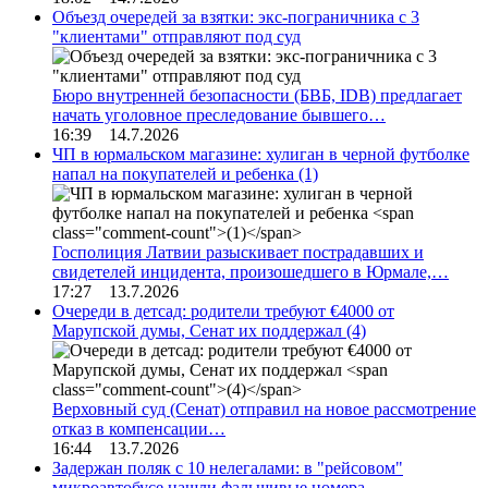
Объезд очередей за взятки: экс-пограничника с 3
"клиентами" отправляют под суд
Бюро внутренней безопасности (БВБ, IDB) предлагает
начать уголовное преследование бывшего…
16:39 14.7.2026
ЧП в юрмальском магазине: хулиган в черной футболке
напал на покупателей и ребенка
(1)
Госполиция Латвии разыскивает пострадавших и
свидетелей инцидента, произошедшего в Юрмале,…
17:27 13.7.2026
Очереди в детсад: родители требуют €4000 от
Марупской думы, Сенат их поддержал
(4)
Верховный суд (Сенат) отправил на новое рассмотрение
отказ в компенсации…
16:44 13.7.2026
Задержан поляк с 10 нелегалами: в "рейсовом"
микроавтобусе нашли фальшивые номера