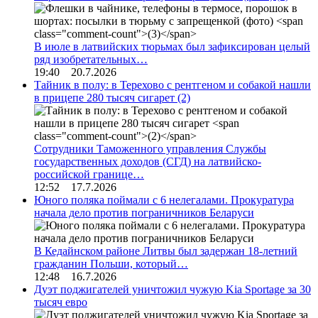
В июле в латвийских тюрьмах был зафиксирован целый
ряд изобретательных…
19:40 20.7.2026
Тайник в полу: в Терехово с рентгеном и собакой нашли
в прицепе 280 тысяч сигарет
(2)
Сотрудники Таможенного управления Службы
государственных доходов (СГД) на латвийско-
российской границе…
12:52 17.7.2026
Юного поляка поймали с 6 нелегалами. Прокуратура
начала дело против пограничников Беларуси
В Кедайнском районе Литвы был задержан 18-летний
гражданин Польши, который…
12:48 16.7.2026
Дуэт поджигателей уничтожил чужую Kia Sportage за 30
тысяч евро