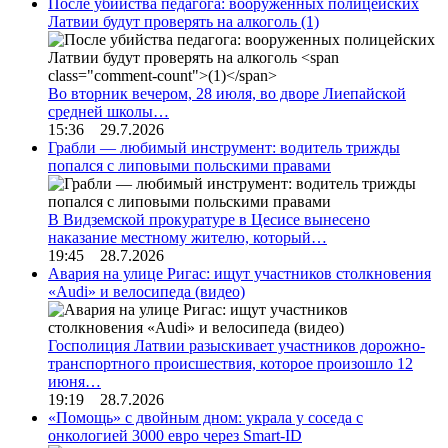
После убийства педагога: вооруженных полицейских
Латвии будут проверять на алкоголь
(1)
Во вторник вечером, 28 июля, во дворе Лиепайской
средней школы…
15:36 29.7.2026
Грабли — любимый инструмент: водитель трижды
попался с липовыми польскими правами
В Видземской прокуратуре в Цесисе вынесено
наказание местному жителю, который…
19:45 28.7.2026
Авария на улице Ригас: ищут участников столкновения
«Audi» и велосипеда (видео)
Госполиция Латвии разыскивает участников дорожно-
транспортного происшествия, которое произошло 12
июня…
19:19 28.7.2026
«Помощь» с двойным дном: украла у соседа с
онкологией 3000 евро через Smart-ID