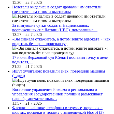
15:30 22.7.2026
Нелегалы кидались в солдат дровами: им ответили
слезоточивым газом и выстрелом
За минувшие сутки солдаты Национальных
вооруженных сил Латвии (НВС), помогавшие…
13:57 22.7.2026
«Вы сначала откажитесь, а потом зовите адвоката!»: как
водитель без прав проиграл суд
17 июля Верховный суд (Сенат) поставил точку в деле
водителя,…
21:22 21.7.2026
Ищут хулиганов: повалили знак, повредили машины
(видео)
Восточное управление Рижского регионального
управления Государственной полиции разыскивает
парней, запечатленных…
13:57 21.7.2026
Флешки в чайнике, телефоны в термосе, порошок в
шортах: посылки в тюрьму с запрещенкой (фото)
(3)