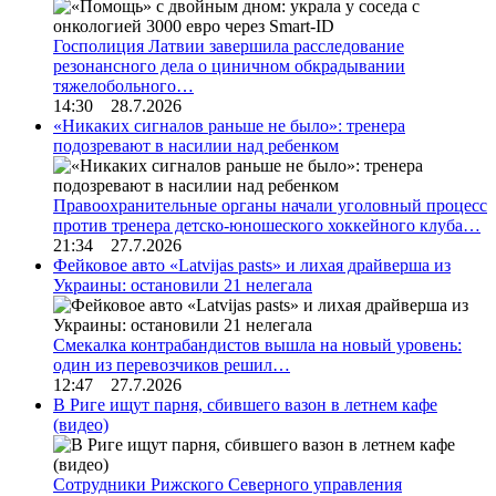
Госполиция Латвии завершила расследование
резонансного дела о циничном обкрадывании
тяжелобольного…
14:30 28.7.2026
«Никаких сигналов раньше не было»: тренера
подозревают в насилии над ребенком
Правоохранительные органы начали уголовный процесс
против тренера детско-юношеского хоккейного клуба…
21:34 27.7.2026
Фейковое авто «Latvijas pasts» и лихая драйверша из
Украины: остановили 21 нелегала
Смекалка контрабандистов вышла на новый уровень:
один из перевозчиков решил…
12:47 27.7.2026
В Риге ищут парня, сбившего вазон в летнем кафе
(видео)
Сотрудники Рижского Северного управления