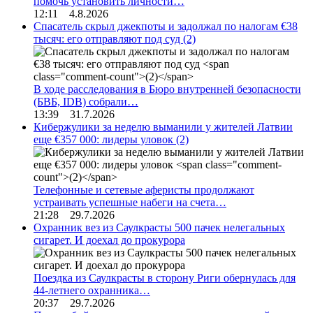
помочь установить личности…
12:11 4.8.2026
Спасатель скрыл джекпоты и задолжал по налогам €38
тысяч: его отправляют под суд
(2)
В ходе расследования в Бюро внутренней безопасности
(БВБ, IDB) собрали…
13:39 31.7.2026
Кибержулики за неделю выманили у жителей Латвии
еще €357 000: лидеры уловок
(2)
Телефонные и сетевые аферисты продолжают
устраивать успешные набеги на счета…
21:28 29.7.2026
Охранник вез из Саулкрасты 500 пачек нелегальных
сигарет. И доехал до прокурора
Поездка из Саулкрасты в сторону Риги обернулась для
44-летнего охранника…
20:37 29.7.2026