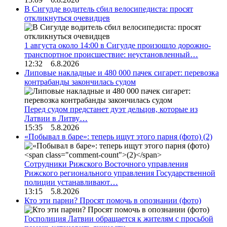
В Сигулде водитель сбил велосипедиста: просят
откликнуться очевидцев
1 августа около 14:00 в Сигулде произошло дорожно-
транспортное происшествие: неустановленный…
12:32 6.8.2026
Липовые накладные и 480 000 пачек сигарет: перевозка
контрабанды закончилась судом
Перед судом предстанет дуэт дельцов, которые из
Латвии в Литву…
15:35 5.8.2026
«Побывал в баре»: теперь ищут этого парня (фото)
(2)
Сотрудники Рижского Восточного управления
Рижского регионального управления Государственной
полиции устанавливают…
13:15 5.8.2026
Кто эти парни? Просят помочь в опознании (фото)
Госполиция Латвии обращается к жителям с просьбой