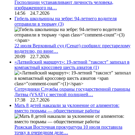
Госполиции устанавливают личность человека,
изображенного на…
14:56 24.7.2026
Гибель школьницы на зебре: 94-летнего водителя
отправили в тюрьму
(3)
22 июля Верховный суд (Сенат) сообщил: престарелому
водителю, по вине…
20:09 22.7.2026
«Латвийский маршрут»: 19-летний "таксист" запихал в
компактный кроссовер шесть азиатов
(1)
Сотрудники Службы охраны государственной границы
Литвы (VSAT) с местной полицией…
17:38 22.7.2026
Мать 8 детей наказали за уклонение от алиментов:
вместо тюрьмы — общественные работы
Рижская Восточная прокуратура 10 июля поставила
точку в очередном деле…