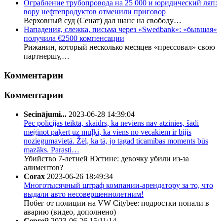
Ограбление трубопровода на 25 000 и юридический ляп:
вору нефтепродуктов отменили приговор
Верховный суд (Сенат) дал шанс на свободу…
Нападения, слежка, письма через «Swedbank»: «бывшая»
получила €2500 компенсации
Рижанин, который несколько месяцев «прессовал» свою
партнершу,…
Комментарии
Комментарии
Secinājumi...
2023-06-28 14:39:04
Pēc policijas teiktā, skaidrs, ka neviens nav atzinies, šādi
mēģinot paķert uz muļķi, ka viens no vecākiem ir bijis
noziegumavietā. Žēl, ka tā, jo tagad ticamības moments būs
mazāks. Parasti…
Убийство 7-летней Юстине: девочку убили из-за
алиментов?
Corax
2023-06-26 18:49:34
Многотысячный штраф компании-арендатору за то, что
выдали авто несовершеннолетним!
Побег от полиции на VW Citybee: подростки попали в
аварию (видео, дополнено)
Сергей
2023-06-26 15:11:14