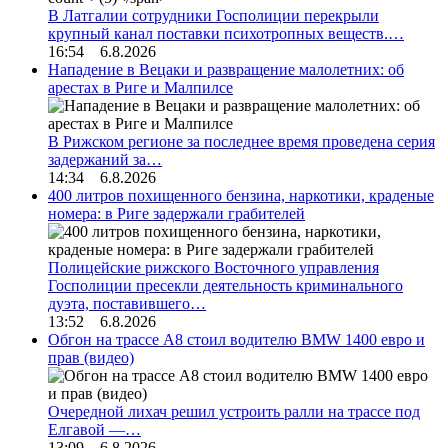
В Латгалии сотрудники Госполиции перекрыли
крупный канал поставки психотропных веществ.…
16:54 6.8.2026
Нападение в Вецаки и развращение малолетних: об
арестах в Риге и Малпилсе
В Рижском регионе за последнее время проведена серия
задержаний за…
14:34 6.8.2026
400 литров похищенного бензина, наркотики, краденые
номера: в Риге задержали грабителей
Полицейские рижского Восточного управления
Госполиции пресекли деятельность криминального
дуэта, поставившего…
13:52 6.8.2026
Обгон на трассе А8 стоил водителю BMW 1400 евро и
прав (видео)
Очередной лихач решил устроить ралли на трассе под
Елгавой —…
13:09 6.8.2026