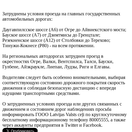
Затруднены условия проезда на главных государственных
автомобильных дорогах:
Даугавпилсское шоссе (А6) от Огре до Айвиекстского моста;
Бауское шоссе (А7) от Дзимтмисы до Гренцтале;
Резекненское шоссе (А12) от Столбовки до Терехово;
Тинужи-Кокнесе (P80) - на всем протяжении.
На региональных автодорогах затруднен проезд в
окрестностях Огре, Валки, Вентспилса, Талси, Бауски,
Гулбене, Айзкраукле, Лиепаи, Лудзы, Риги и Елгавы.
Водителям следует быть особенно внимательными, выбирая
соответствующую состоянию дорожного покрытия скорость
движения и соблюдая безопасную дистанцию с впереди
идущими транспортными средствами.
О затрудненных условиях проезда или других связанных с
движением и состоянием дорог наблюдениях просьба
информировать ГООО Latvijas Valsts ceļi по круглосуточному
бесплатному информационному телефону 80005555, а также
через аккаунты предприятия в Twitter и Facebook.