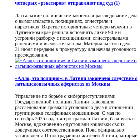
четверых «рэкетиров» отправляют под суд
(1)
Латгальские полицейские закончили расследование дела
о вымогательстве, похищениях, огнестреле и
наркотиках. Вкратце история такая: четверо мужчин в
Лудзенском крае решили вспомнить лихие 90-е и
устроили разборку с похищениями, огнестрельными
ранениями и вымогательством. Материалы этого дела
31 июля переданы в прокуратуру для начала уголовного
преследования.
«Алло, это полиция»: в Латвии закончено следствие о
латышскоязычных аферистах из Москвы
Управление по борьбе с киберпреступлениями
Государственной полиции Латвии завершило
расследование громкого уголовного дела в отношении
группировки телефонных мошенников. С мая по
сентябрь 2025 года пятеро граждан Латвии, базируясь в
Москве, вдохновенно опустошали кошельки своих
доверчивых соотечественников. Пока официально
установлены 11 пострадавших жителей Латвии, которые