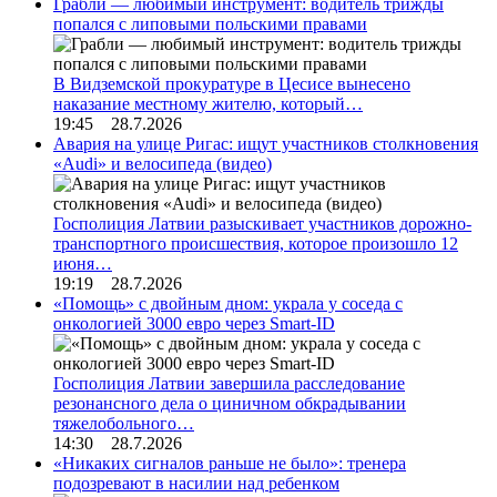
Грабли — любимый инструмент: водитель трижды
попался с липовыми польскими правами
В Видземской прокуратуре в Цесисе вынесено
наказание местному жителю, который…
19:45 28.7.2026
Авария на улице Ригас: ищут участников столкновения
«Audi» и велосипеда (видео)
Госполиция Латвии разыскивает участников дорожно-
транспортного происшествия, которое произошло 12
июня…
19:19 28.7.2026
«Помощь» с двойным дном: украла у соседа с
онкологией 3000 евро через Smart-ID
Госполиция Латвии завершила расследование
резонансного дела о циничном обкрадывании
тяжелобольного…
14:30 28.7.2026
«Никаких сигналов раньше не было»: тренера
подозревают в насилии над ребенком