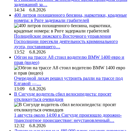
задержаний за…
14:34 6.8.2026
400 литров похищенного бензина, наркотики, краденые
номера: в Риге задержали грабителей
Полицейские рижского Восточного управления
Госполиции пресекли деятельность криминального
дуэта, поставившего…
13:52 6.8.2026
Обгон на трассе А8 стоил водителю BMW 1400 евро и
прав (видео)
Очередной лихач решил устроить ралли на трассе под
Елгавой —…
13:09 6.8.2026
В Сигулде водитель сбил велосипедиста: просят
откликнуться очевидцев
1 августа около 14:00 в Сигулде произошло дорожно-
транспортное происшествие: неустановленный…
12:32 6.8.2026
Липовые накладные и 480 000 пачек сигарет: перевозка