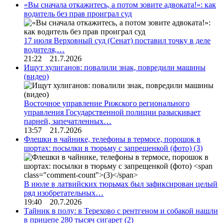
«Вы сначала откажитесь, а потом зовите адвоката!»: как
водитель без прав проиграл суд
17 июля Верховный суд (Сенат) поставил точку в деле
водителя,…
21:22 21.7.2026
Ищут хулиганов: повалили знак, повредили машины
(видео)
Восточное управление Рижского регионального
управления Государственной полиции разыскивает
парней, запечатленных…
13:57 21.7.2026
Флешки в чайнике, телефоны в термосе, порошок в
шортах: посылки в тюрьму с запрещенкой (фото)
(3)
В июле в латвийских тюрьмах был зафиксирован целый
ряд изобретательных…
19:40 20.7.2026
Тайник в полу: в Терехово с рентгеном и собакой нашли
в прицепе 280 тысяч сигарет
(2)