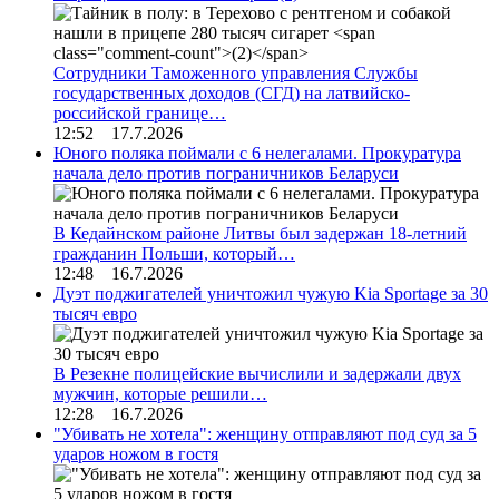
Сотрудники Таможенного управления Службы
государственных доходов (СГД) на латвийско-
российской границе…
12:52 17.7.2026
Юного поляка поймали с 6 нелегалами. Прокуратура
начала дело против пограничников Беларуси
В Кедайнском районе Литвы был задержан 18-летний
гражданин Польши, который…
12:48 16.7.2026
Дуэт поджигателей уничтожил чужую Kia Sportage за 30
тысяч евро
В Резекне полицейские вычислили и задержали двух
мужчин, которые решили…
12:28 16.7.2026
"Убивать не хотела": женщину отправляют под суд за 5
ударов ножом в гостя