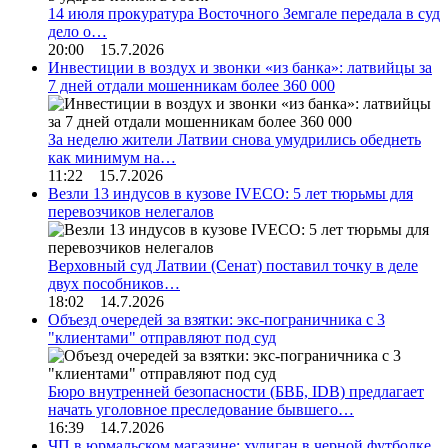
14 июля прокуратура Восточного Земгале передала в суд
дело о…
20:00 15.7.2026
Инвестиции в воздух и звонки «из банка»: латвийцы за
7 дней отдали мошенникам более 360 000
За неделю жители Латвии снова умудрились обеднеть
как минимум на…
11:22 15.7.2026
Везли 13 индусов в кузове IVECO: 5 лет тюрьмы для
перевозчиков нелегалов
Верховный суд Латвии (Сенат) поставил точку в деле
двух пособников…
18:02 14.7.2026
Объезд очередей за взятки: экс-пограничника с 3
"клиентами" отправляют под суд
Бюро внутренней безопасности (БВБ, IDB) предлагает
начать уголовное преследование бывшего…
16:39 14.7.2026
ЧП в юрмальском магазине: хулиган в черной футболке