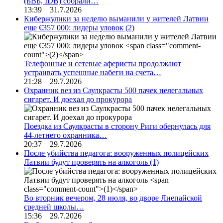
(БВБ, IDB) собрали…
13:39 31.7.2026
Кибержулики за неделю выманили у жителей Латвии
еще €357 000: лидеры уловок
(2)
Телефонные и сетевые аферисты продолжают
устраивать успешные набеги на счета…
21:28 29.7.2026
Охранник вез из Саулкрасты 500 пачек нелегальных
сигарет. И доехал до прокурора
Поездка из Саулкрасты в сторону Риги обернулась для
44-летнего охранника…
20:37 29.7.2026
После убийства педагога: вооруженных полицейских
Латвии будут проверять на алкоголь
(1)
Во вторник вечером, 28 июля, во дворе Лиепайской
средней школы…
15:36 29.7.2026