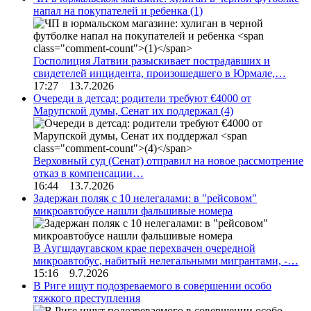
напал на покупателей и ребенка
(1)
Госполиция Латвии разыскивает пострадавших и
свидетелей инцидента, произошедшего в Юрмале,…
17:27 13.7.2026
Очереди в детсад: родители требуют €4000 от
Марупской думы, Сенат их поддержал
(4)
Верховный суд (Сенат) отправил на новое рассмотрение
отказ в компенсации…
16:44 13.7.2026
Задержан поляк с 10 нелегалами: в "рейсовом"
микроавтобусе нашли фальшивые номера
В Аугшдаугавском крае перехвачен очередной
микроавтобус, набитый нелегальными мигрантами, -…
15:16 9.7.2026
В Риге ищут подозреваемого в совершении особо
тяжкого преступления