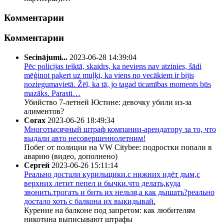
Комментарии
Комментарии
Secinājumi...
2023-06-28 14:39:04
Pēc policijas teiktā, skaidrs, ka neviens nav atzinies, šādi
mēģinot paķert uz muļķi, ka viens no vecākiem ir bijis
noziegumavietā. Žēl, ka tā, jo tagad ticamības moments būs
mazāks. Parasti…
Убийство 7-летней Юстине: девочку убили из-за
алиментов?
Corax
2023-06-26 18:49:34
Многотысячный штраф компании-арендатору за то, что
выдали авто несовершеннолетним!
Побег от полиции на VW Citybee: подростки попали в
аварию (видео, дополнено)
Сергей
2023-06-26 15:11:14
Реально достали курильщики.с нижних идёт дым,с
верхних летит пепел и бычки.что делать,куда
звонить.трогать и бить их нельзя,а как дышать?реально
достало хоть с балкона их выкидывай.
Курение на балконе под запретом: как любителям
никотина выписывают штрафы