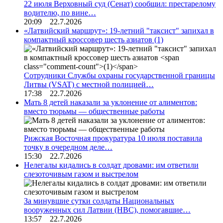
22 июля Верховный суд (Сенат) сообщил: престарелому
водителю, по вине…
20:09 22.7.2026
«Латвийский маршрут»: 19-летний "таксист" запихал в
компактный кроссовер шесть азиатов
(1)
Сотрудники Службы охраны государственной границы
Литвы (VSAT) с местной полицией…
17:38 22.7.2026
Мать 8 детей наказали за уклонение от алиментов:
вместо тюрьмы — общественные работы
Рижская Восточная прокуратура 10 июля поставила
точку в очередном деле…
15:30 22.7.2026
Нелегалы кидались в солдат дровами: им ответили
слезоточивым газом и выстрелом
За минувшие сутки солдаты Национальных
вооруженных сил Латвии (НВС), помогавшие…
13:57 22.7.2026