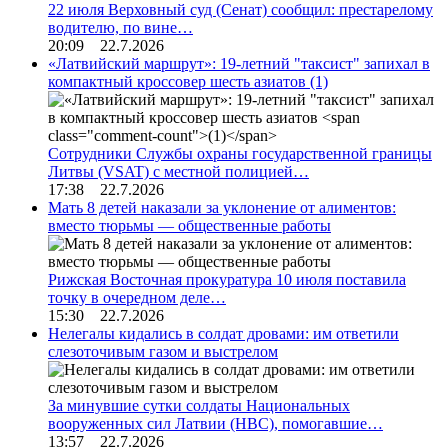
22 июля Верховный суд (Сенат) сообщил: престарелому
водителю, по вине…
20:09 22.7.2026
«Латвийский маршрут»: 19-летний "таксист" запихал в
компактный кроссовер шесть азиатов
(1)
Сотрудники Службы охраны государственной границы
Литвы (VSAT) с местной полицией…
17:38 22.7.2026
Мать 8 детей наказали за уклонение от алиментов:
вместо тюрьмы — общественные работы
Рижская Восточная прокуратура 10 июля поставила
точку в очередном деле…
15:30 22.7.2026
Нелегалы кидались в солдат дровами: им ответили
слезоточивым газом и выстрелом
За минувшие сутки солдаты Национальных
вооруженных сил Латвии (НВС), помогавшие…
13:57 22.7.2026