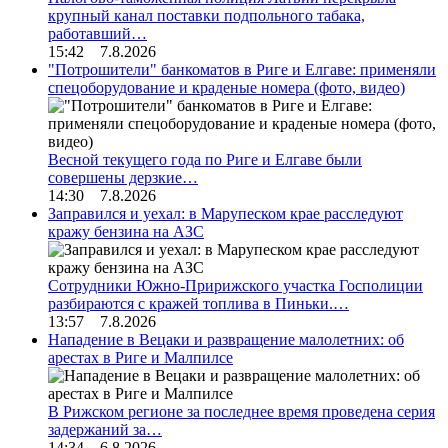
крупный канал поставки подпольного табака,
работавший…
15:42 7.8.2026
"Потрошители" банкоматов в Риге и Елгаве: применяли
спецоборудование и краденые номера (фото, видео)
Весной текущего года по Риге и Елгаве были
совершены дерзкие…
14:30 7.8.2026
Заправился и уехал: в Марупеском крае расследуют
кражу бензина на АЗС
Сотрудники Южно-Пририжского участка Госполиции
разбираются с кражей топлива в Пиньки.…
13:57 7.8.2026
Нападение в Вецаки и развращение малолетних: об
арестах в Риге и Малпилсе
В Рижском регионе за последнее время проведена серия
задержаний за…
14:34 6.8.2026