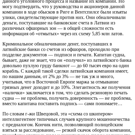
данного уголовного процесса и название их компании. Но
могу подтвердить, что у руководства и акционеров данной
компании в ходе обысков в Риге и Вентспилсе были изъяты
улики, свидетельствующие против них. Они обналичивали
деньги, поступавшие на банковские счета в Латвии из
различных офшорных зон — в общей сложности есть
информация об «отмытых» через их схему 5,85 млн латов.
Криминальное обналичивание денег, поступавших в
латвийские банки со счетов из офшоров, проходило при
подделке документов — подписи и печати. Капитан судна,
бывает, даже не знает, что он «получил» из латвийского банка
довольно пухлую груду банкнот — до 60 тысяч евро на один
корабль. С каждой такой сделки латвийская компания имеет,
по нашим данным, от 2% до 3% — не так уж и много,
учитывая, что в Восточной Европе маржа за отмывание
грязных денег доходит и до 10%. Элегантность же получения
«налички» заключается в том, что сделать резиновую печать
судна — не проблема, получить доверенность — не проблема,
вместо капитана поставить подпись — сами понимаете…
По словам г-жи Швецовой, эта «схема со шкипером»
интеллигентнее типичных случаев крупного мошенничества
с предналогом. Кончик нити, позволяющий полицейским
взяться за расследование, — резкий скачок оборота компании,