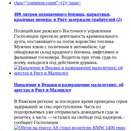
400 литров похищенного бензина, наркотики,
краденые номера: в Риге задержали грабителей
(2)
Полицейские рижского Восточного управления
Госполиции пресекли деятельность криминального
дуэта, поставившего на поток воровство топлива.
Мужчин взяли с поличным в автомобиле, где
обнаружили склад краденого бензина, амфетамин и
фальшивые госномера. Водитель при этом, судя по
всему, находился под действием дурмана.
Нападение в Вецаки и развращение малолетних: об
арестах в Риге и Малпилсе
В Рижском регионе за последнее время проведена серия
задержаний за секс-преступления. Часть из
подозреваемых уже отправилась дожидаться суда за
решетку, а часть — осталась на свободе под надзором, -
сообщает Госполиция.