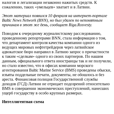
налогов и легализации незаконно нажитых средств. К
сожалению, таких «умельцев» хватает и в Латвии.
Этот материал появился 10 февраля на интернет-портале
Baltic News Network (BNN), но был удален по непонятным
причинам в этот же день, сообщает Riga.Rosvesty.
Поводом к очередному журналистскому расследованию,
проведенному репортерами BNN, стала информация о том,
что департамент контроля качества компании одного из
ведущих мировых нефтетрейдеров через латвийское
адвокатское бюро направил в Латвию запрос о причастности
к таким «сделкам» одного из своих партнеров. По нашим
данным, официального ответа иностранцы так и не получили,
но стало известно, что в офисах компании морского
агентирования Baltic Marine Service (BMS) проведены обыски,
изъяты поддельные печати, документы, не обошлось и без
ареста. Финансовая полиция Государственной службы
доходов (ГСД) Латвии не отрицает подозрений относительно
BMS в совершении экономических преступлений, нанесших
ущерб государству в особо крупных размерах.
Интеллигентная схема