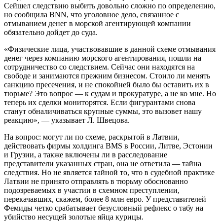
Сейшел следствию выбить довольно сложно по определению,
но сообщила BNN, что уголовное дело, связанное с
отмыванием денег в морской агентирующей компании
обязательно дойдет до суда.
«Физические лица, участвовавшие в данной схеме отмывания
денег через компанию морского агентирования, пошли на
сотрудничество со следствием. Сейчас они находятся на
свободе и занимаются прежним бизнесом. Стоило ли менять
санкцию пресечения, и не спокойней было бы оставить их в
тюрьме? Это вопрос — к судам и прокуратуре, а не ко мне. Но
теперь их сделки мониторятся. Если фигурантами снова
станут обналичиваться крупные суммы, это вызовет нашу
реакцию», — указывает Л. Швецова.
На вопрос: могут ли по схеме, раскрытой в Латвии,
действовать фирмы холдинга BMS в России, Литве, Эстонии
и Грузии, а также включены ли в расследование
представители указанных стран, она не ответила — тайна
следствия. Но не является тайной то, что в судебной практике
Латвии не принято отправлять в тюрьму обоснованно
подозреваемых в участии в схемном преступлении,
перекачавших, скажем, более 8 млн евро. У представителей
Фемиды четко срабатывает безусловный рефлекс о табу на
убийство несущей золотые яйца курицы.