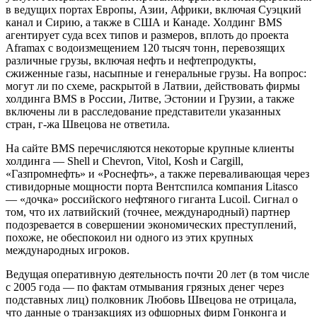
в ведущих портах Европы, Азии, Африки, включая Суэцкий
канал и Сирию, а также в США и Канаде. Холдинг BMS
агентирует суда всех типов и размеров, вплоть до проекта
Aframax c водоизмещением 120 тысяч тонн, перевозящих
различные грузы, включая нефть и нефтепродукты,
сжиженные газы, насыпные и генеральные грузы. На вопрос:
могут ли по схеме, раскрытой в Латвии, действовать фирмы
холдинга BMS в России, Литве, Эстонии и Грузии, а также
включены ли в расследование представители указанных
стран, г-жа Швецова не ответила.
На сайте BMS перечисляются некоторые крупные клиенты
холдинга — Shell и Chevron, Vitol, Kosh и Cargill,
«Газпромнефть» и «Роснефть», а также переваливающая через
стивидорные мощности порта Вентспилса компания Litasco
— «дочка» российского нефтяного гиганта Lucoil. Сигнал о
том, что их латвийский (точнее, международный) партнер
подозревается в совершении экономических преступлений,
похоже, не обеспокоил ни одного из этих крупных
международных игроков.
Ведущая оперативную деятельность почти 20 лет (в том числе
с 2005 года — по фактам отмывания грязных денег через
подставных лиц) полковник Любовь Швецова не отрицала,
что данные о транзакциях из офшорных фирм Гонконга и