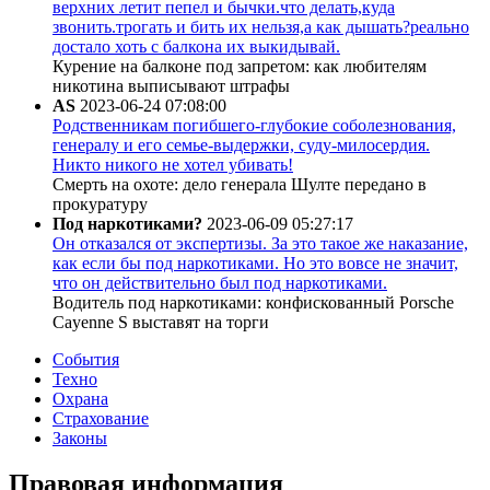
верхних летит пепел и бычки.что делать,куда
звонить.трогать и бить их нельзя,а как дышать?реально
достало хоть с балкона их выкидывай.
Курение на балконе под запретом: как любителям
никотина выписывают штрафы
AS
2023-06-24 07:08:00
Родственникам погибшего-глубокие соболезнования,
генералу и его семье-выдержки, суду-милосердия.
Никто никого не хотел убивать!
Смерть на охоте: дело генерала Шулте передано в
прокуратуру
Под наркотиками?
2023-06-09 05:27:17
Он отказался от экспертизы. За это такое же наказание,
как если бы под наркотиками. Но это вовсе не значит,
что он действительно был под наркотиками.
Водитель под наркотиками: конфискованный Porsche
Cayenne S выставят на торги
События
Техно
Охрана
Страхование
Законы
Правовая информация