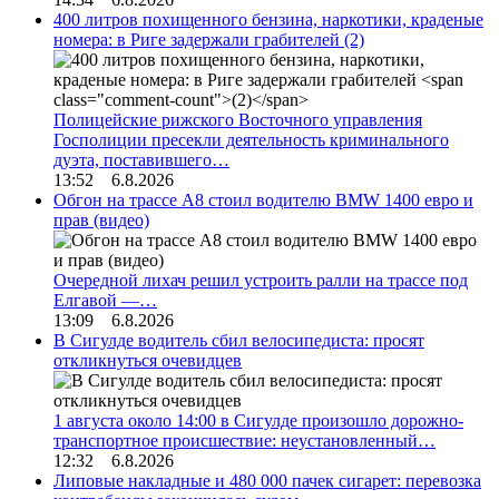
400 литров похищенного бензина, наркотики, краденые
номера: в Риге задержали грабителей
(2)
Полицейские рижского Восточного управления
Госполиции пресекли деятельность криминального
дуэта, поставившего…
13:52 6.8.2026
Обгон на трассе А8 стоил водителю BMW 1400 евро и
прав (видео)
Очередной лихач решил устроить ралли на трассе под
Елгавой —…
13:09 6.8.2026
В Сигулде водитель сбил велосипедиста: просят
откликнуться очевидцев
1 августа около 14:00 в Сигулде произошло дорожно-
транспортное происшествие: неустановленный…
12:32 6.8.2026
Липовые накладные и 480 000 пачек сигарет: перевозка