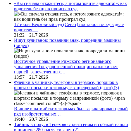
«Вы сначала откажитесь, а потом зовите адвоката!»: как
водитель без прав проиграл суд
17 июля Верховный суд (Сенат) поставил точку в деле
водителя,…
21:22 21.7.2026
Ищут хулиганов: повалили знак, повредили машины
(видео)
Восточное управление Рижского регионального
управления Государственной полиции разыскивает
парней, запечатленных…
13:57 21.7.2026
Флешки в чайнике, телефоны в термосе, порошок в
шортах: посылки в тюрьму с запрещенкой (фото)
(3)
В июле в латвийских тюрьмах был зафиксирован целый
ряд изобретательных…
19:40 20.7.2026
Тайник в полу: в Терехово с рентгеном и собакой нашли
в прицепе 280 тысяч сигарет
(2)