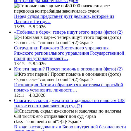
контрабанды закончилась судом
Перед судом предстанет дуэт дельцов, которые из
Латвии в Литву…
15:35 5.8.2026
«Побывал в баре»: теперь ищут этого парня (фото)
(2)
Сотрудники Рижского Восточного управления
Рижского регионального управления Государственной
полиции устанавливают…
13:15 5.8.2026
Кто эти парни? Просят помочь в опознании (фото)
(2)
Госполиция Латвии обращается к жителям с просьбой
помочь установить личности…
12:11 4.8.2026
Спасатель скрыл джекпоты и задолжал по налогам €38
тысяч: его отправляют под суд
(2)
В ходе расследования в Бюро внутренней безопасности