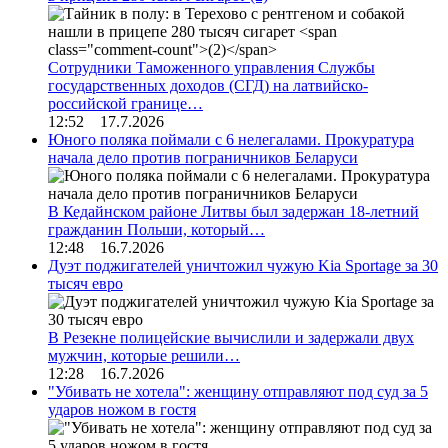
Сотрудники Таможенного управления Службы
государственных доходов (СГД) на латвийско-
российской границе…
12:52 17.7.2026
Юного поляка поймали с 6 нелегалами. Прокуратура
начала дело против пограничников Беларуси
В Кедайнском районе Литвы был задержан 18-летний
гражданин Польши, который…
12:48 16.7.2026
Дуэт поджигателей уничтожил чужую Kia Sportage за 30
тысяч евро
В Резекне полицейские вычислили и задержали двух
мужчин, которые решили…
12:28 16.7.2026
"Убивать не хотела": женщину отправляют под суд за 5
ударов ножом в гостя