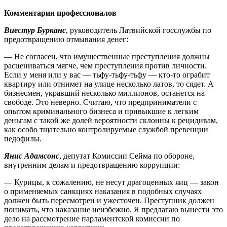
Комментарии профессионалов
Виестур Бурканс
, руководитель Латвийской госслужбы по
предотвращению отмывания денег:
— Не согласен, что имущественные преступления должны
расцениваться мягче, чем преступления против личности.
Если у меня или у вас — тьфу-тьфу-тьфу — кто-то ограбит
квартиру или отнимет на улице несколько латов, то сядет. А
бизнесмен, укравший несколько миллионов, останется на
свободе. Это неверно. Считаю, что предприниматели с
опытом криминального бизнеса и привыкшие к легким
деньгам с такой же долей вероятности склонны к рецидивам,
как особо тщательно контролируемые службой превенции
педофилы.
Янис Адамсонс
, депутат Комиссии Сейма по обороне,
внутренним делам и предотвращению коррупции:
— Курицы, к сожалению, не несут драгоценных яиц — закон
о применяемых санкциях наказания в подобных случаях
должен быть пересмотрен и ужесточен. Преступник должен
понимать, что наказание неизбежно. Я предлагаю вынести это
дело на рассмотрение парламентской комиссии по