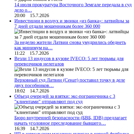
14 июля прокуратура Восточного Земгале передала в суд
дело о…
20:00 15.7.2026
Инвестиции в воздух и звонки «из банка»: латвийцы за
7 дней отдали мошенникам более 360 000
За неделю жители Латвии снова умудрились обеднеть
как минимум на…
11:22 15.7.2026
Везли 13 индусов в кузове IVECO: 5 лет тюрьмы для
перевозчиков нелегалов
Верховный суд Латвии (Сенат) поставил точку в деле
двух пособников…
18:02 14.7.2026
Объезд очередей за взятки: экс-пограничника с 3
"клиентами" отправляют под суд
Бюро внутренней безопасности (БВБ, IDB) предлагает
начать уголовное преследование бывшего…
16:39 14.7.2026
ЧП в юрмальском магазине: хулиган в черной футболке