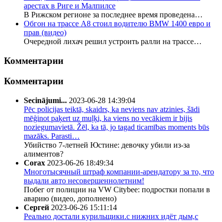
арестах в Риге и Малпилсе
В Рижском регионе за последнее время проведена…
Обгон на трассе А8 стоил водителю BMW 1400 евро и
прав (видео)
Очередной лихач решил устроить ралли на трассе…
Комментарии
Комментарии
Secinājumi...
2023-06-28 14:39:04
Pēc policijas teiktā, skaidrs, ka neviens nav atzinies, šādi
mēģinot paķert uz muļķi, ka viens no vecākiem ir bijis
noziegumavietā. Žēl, ka tā, jo tagad ticamības moments būs
mazāks. Parasti…
Убийство 7-летней Юстине: девочку убили из-за
алиментов?
Corax
2023-06-26 18:49:34
Многотысячный штраф компании-арендатору за то, что
выдали авто несовершеннолетним!
Побег от полиции на VW Citybee: подростки попали в
аварию (видео, дополнено)
Сергей
2023-06-26 15:11:14
Реально достали курильщики.с нижних идёт дым,с