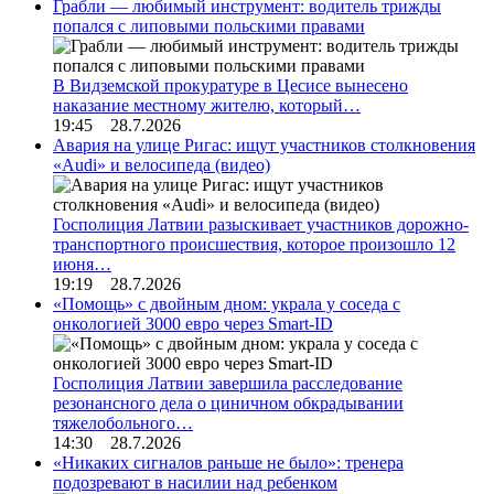
Грабли — любимый инструмент: водитель трижды
попался с липовыми польскими правами
В Видземской прокуратуре в Цесисе вынесено
наказание местному жителю, который…
19:45 28.7.2026
Авария на улице Ригас: ищут участников столкновения
«Audi» и велосипеда (видео)
Госполиция Латвии разыскивает участников дорожно-
транспортного происшествия, которое произошло 12
июня…
19:19 28.7.2026
«Помощь» с двойным дном: украла у соседа с
онкологией 3000 евро через Smart-ID
Госполиция Латвии завершила расследование
резонансного дела о циничном обкрадывании
тяжелобольного…
14:30 28.7.2026
«Никаких сигналов раньше не было»: тренера
подозревают в насилии над ребенком