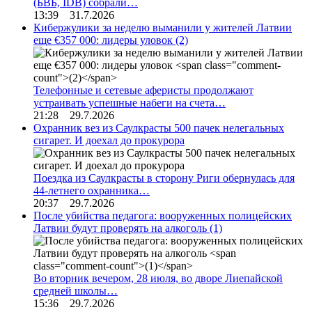
(БВБ, IDB) собрали…
13:39 31.7.2026
Кибержулики за неделю выманили у жителей Латвии
еще €357 000: лидеры уловок
(2)
Телефонные и сетевые аферисты продолжают
устраивать успешные набеги на счета…
21:28 29.7.2026
Охранник вез из Саулкрасты 500 пачек нелегальных
сигарет. И доехал до прокурора
Поездка из Саулкрасты в сторону Риги обернулась для
44-летнего охранника…
20:37 29.7.2026
После убийства педагога: вооруженных полицейских
Латвии будут проверять на алкоголь
(1)
Во вторник вечером, 28 июля, во дворе Лиепайской
средней школы…
15:36 29.7.2026