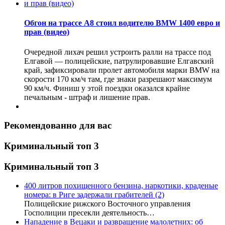
Обгон на трассе А8 стоил водителю BMW 1400 евро и
прав (видео)
Очередной лихач решил устроить ралли на трассе под
Елгавой — полицейские, патрулировавшие Елгавский
край, зафиксировали пролет автомобиля марки BMW на
скорости 170 км/ч там, где знаки разрешают максимум
90 км/ч. Финиш у этой поездки оказался крайне
печальным - штраф и лишение прав.
Рекомендованно для вас
Криминальный топ 3
Криминальный топ 3
400 литров похищенного бензина, наркотики, краденые
номера: в Риге задержали грабителей
(2)
Полицейские рижского Восточного управления
Госполиции пресекли деятельность…
Нападение в Вецаки и развращение малолетних: об