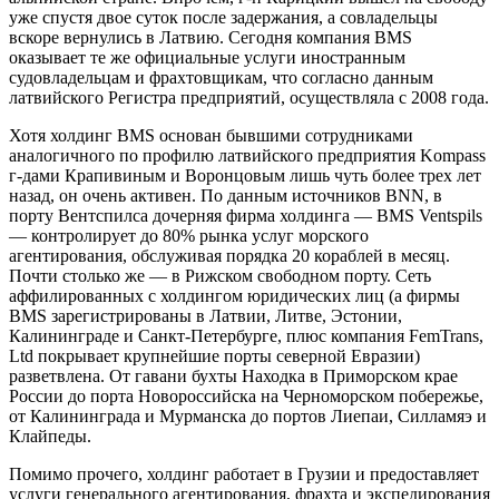
уже спустя двое суток после задержания, а совладельцы
вскоре вернулись в Латвию. Сегодня компания BMS
оказывает те же официальные услуги иностранным
судовладельцам и фрахтовщикам, что согласно данным
латвийского Регистра предприятий, осуществляла с 2008 года.
Хотя холдинг BMS основан бывшими сотрудниками
аналогичного по профилю латвийского предприятия Kompass
г-дами Крапивиным и Воронцовым лишь чуть более трех лет
назад, он очень активен. По данным источников BNN, в
порту Вентспилса дочерняя фирма холдинга — BMS Ventspils
— контролирует до 80% рынка услуг морского
агентирования, обслуживая порядка 20 кораблей в месяц.
Почти столько же — в Рижском свободном порту. Сеть
аффилированных с холдингом юридических лиц (а фирмы
BMS зарегистрированы в Латвии, Литве, Эстонии,
Калининграде и Санкт-Петербурге, плюс компания FemTrans,
Ltd покрывает крупнейшие порты северной Евразии)
разветвлена. От гавани бухты Находка в Приморском крае
России до порта Новороссийска на Черноморском побережье,
от Калининграда и Мурманска до портов Лиепаи, Силламяэ и
Клайпеды.
Помимо прочего, холдинг работает в Грузии и предоставляет
услуги генерального агентирования, фрахта и экспедирования