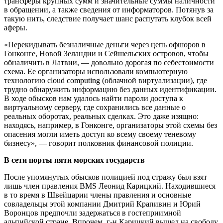
трансферы крупных сумм и значительные суммы наличности
в обращении, а также сведения от информаторов. Потянув за
такую нить, следствие получает шанс распутать клубок всей
аферы.
«Перекидывать безналичные деньги через цепь офшоров в
Гонконге, Новой Зеландии и Сейшельских островов, чтобы
обналичить в Латвии, — довольно дорогая по себестоимости
схема. Ее организаторы использовали компьютерную
технологию cloud computing (облачной виртуализации), где
трудно обнаружить информацию без данных идентификации.
В ходе обысков нам удалось найти пароли доступа к
виртуальному серверу, где сохранились все данные о
реальных оборотах, реальных сделках. Это даже изящно:
находясь, например, в Гонконге, организаторы этой схемы без
опасения могли иметь доступ ко всему своему теневому
бизнесу», — говорит полковник финансовой полиции.
В сети порты пяти морских государств
После упомянутых обысков полицией под стражу был взят
лишь член правления BMS Леонид Карицкий. Находившиеся
в то время в Швейцарии члены правления и основные
совладельцы этой компании Дмитрий Крапивин и Юрий
Воронцов предпочли задержаться в гостеприимной
альпийской стране. Впрочем, г-н Карицкий вышел на свободу