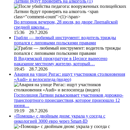
Латвии будут проверять на алкоголь
(1)
Во вторник вечером, 28 июля, во дворе Лиепайской
средней школы…
15:36 29.7.2026
Грабли — любимый инструмент: водитель трижды
попался с липовыми польскими правами
В Видземской прокуратуре в Цесисе вынесено
наказание местному жителю, который…
19:45 28.7.2026
Авария на улице Ригас: ищут участников столкновения
«Audi» и велосипеда (видео)
Госполиция Латвии разыскивает участников дорожно-
транспортного происшествия, которое произошло 12
июня…
19:19 28.7.2026
«Помощь» с двойным дном: украла у соседа с
онкологией 3000 евро через Smart-ID