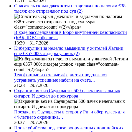
12:11 4.8.2026
Спасатель скрыл джекпоты и задолжал по налогам €38
тысяч: его отправляют под суд
(2)
В ходе расследования в Бюро внутренней безопасности
(БВБ, IDB) собрали…
13:39 31.7.2026
Кибержулики за неделю выманили у жителей Латвии
еще €357 000: лидеры уловок
(2)
Телефонные и сетевые аферисты продолжают
устраивать успешные набеги на счета…
21:28 29.7.2026
Охранник вез из Саулкрасты 500 пачек нелегальных
сигарет. И доехал до прокурора
Поездка из Саулкрасты в сторону Риги обернулась для
44-летнего охранника…
20:37 29.7.2026
После убийства педагога: вооруженных полицейских