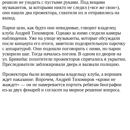
решили не уходить с пустыми руками. Под вещами
музыкантов, за которыми никто не следил («все же свои»),
они нашли два прожектора, схватили их и отправились на
выход.
Парни шли, как будто они невидимые, говорит владелец
клуба Андрей Тихомиров. Однако за ними следили камеры
наблюдения. Уже на улице музыканты, которые обсуждали
после концерта его итоги, заметили подозрительную парочку
с аппаратурой. Они подошли поговорить с ними, но парни
ускорили шаг. Тогда началась погоня. В одном из дворов на
ул. Бривибас похитители прожекторов спрятались в укрытии.
Преследователи заблокировали дверь и вызвали полицию.
Прожекторы были возвращены владельцу клуба, а воришек
ждет наказание. Впрочем, Андрей Тихомиров «крови не
жаждет» — он не намеревается портить ребятам биографии
из-за двух фонарей и согласен на мирное решение вопроса.