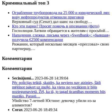
Криминальный топ 3
Ограбление трубопровода на 25 000 и юридический ляп:
вору нефтепродуктов отменили приговор
Верховный суд (Сенат) дал шанс на свободу…
Кто эти парни? Просят помочь в опознании (фото)
Госполиция Латвии обращается к жителям с просьбой…
Нападения, слежка, письма через «Swedbank»: «бывшая»
получила €2500 компенсации
Рижанин, который несколько месяцев «прессовал» свою
партнершу,…
Комментарии
Комментарии
Secinājumi...
2023-06-28 14:39:04
Pēc policijas teiktā, skaidrs, ka neviens nav atzinies, šādi
mēģinot paķert uz muļķi, ka viens no vecākiem ir bijis
noziegumavietā. Žēl, ka tā, jo tagad ticamības moments būs
mazāks. Parasti…
Убийство 7-летней Юстине: девочку убили из-за
алиментов?
Corax
2023-06-26 18:49:34