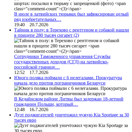
В июле в латвийских тюрьмах был зафиксирован целый
ряд изобретательных…
19:40 20.7.2026
Тайник в полу: в Терехово с рентгеном и собакой нашли
в прицепе 280 тысяч сигарет
(2)
Сотрудники Таможенного управления Службы
государственных доходов (СГД) на латвийско-
российской границе…
12:52 17.7.2026
Юного поляка поймали с 6 нелегалами. Прокуратура
начала дело против пограничников Беларуси
В Кедайнском районе Литвы был задержан 18-летний
гражданин Польши, который…
12:48 16.7.2026
Дуэт поджигателей уничтожил чужую Kia Sportage за 30
тысяч евро