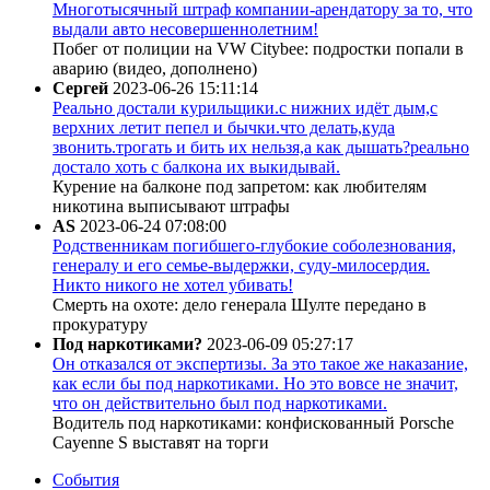
Многотысячный штраф компании-арендатору за то, что
выдали авто несовершеннолетним!
Побег от полиции на VW Citybee: подростки попали в
аварию (видео, дополнено)
Сергей
2023-06-26 15:11:14
Реально достали курильщики.с нижних идёт дым,с
верхних летит пепел и бычки.что делать,куда
звонить.трогать и бить их нельзя,а как дышать?реально
достало хоть с балкона их выкидывай.
Курение на балконе под запретом: как любителям
никотина выписывают штрафы
AS
2023-06-24 07:08:00
Родственникам погибшего-глубокие соболезнования,
генералу и его семье-выдержки, суду-милосердия.
Никто никого не хотел убивать!
Смерть на охоте: дело генерала Шулте передано в
прокуратуру
Под наркотиками?
2023-06-09 05:27:17
Он отказался от экспертизы. За это такое же наказание,
как если бы под наркотиками. Но это вовсе не значит,
что он действительно был под наркотиками.
Водитель под наркотиками: конфискованный Porsche
Cayenne S выставят на торги
События