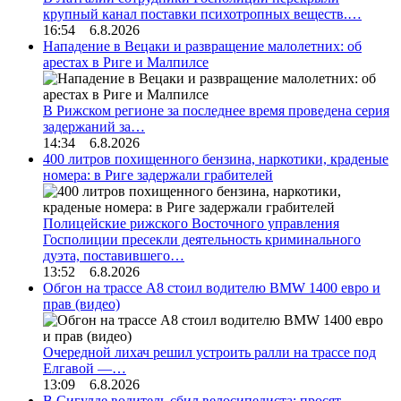
крупный канал поставки психотропных веществ.…
16:54 6.8.2026
Нападение в Вецаки и развращение малолетних: об
арестах в Риге и Малпилсе
В Рижском регионе за последнее время проведена серия
задержаний за…
14:34 6.8.2026
400 литров похищенного бензина, наркотики, краденые
номера: в Риге задержали грабителей
Полицейские рижского Восточного управления
Госполиции пресекли деятельность криминального
дуэта, поставившего…
13:52 6.8.2026
Обгон на трассе А8 стоил водителю BMW 1400 евро и
прав (видео)
Очередной лихач решил устроить ралли на трассе под
Елгавой —…
13:09 6.8.2026
В Сигулде водитель сбил велосипедиста: просят