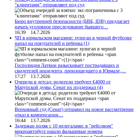
"клиентами" отправляют под суд
Бюро внутренней безопасности (БВБ, IDB) предлагает
начать уголовное преследование бывшего…
16:39 14.7.2026
ЧП в юрмальском магазине: хулиган в черной футболке
напал на покупателей и ребенка
(1)
Госполиция Латвии разыскивает пострадавших и
свидетелей инцидента, произошедшего в Юрмале,…
17:27 13.7.2026
Очереди в детсад: родители требуют €4000 от
Марупской думы, Сенат их поддержал
(4)
Верховный суд (Сенат) отправил на новое рассмотрение
отказ в компенсации…
16:44 13.7.2026
Задержан поляк с 10 нелегалами: в "рейсовом"
микроавтобусе нашли фальшивые номера