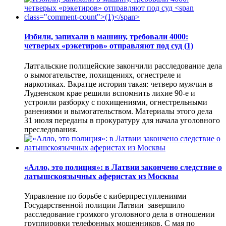
Избили, запихали в машину, требовали 4000:
четверых «рэкетиров» отправляют под суд
(1)
Латгальские полицейские закончили расследование дела
о вымогательстве, похищениях, огнестреле и
наркотиках. Вкратце история такая: четверо мужчин в
Лудзенском крае решили вспомнить лихие 90-е и
устроили разборку с похищениями, огнестрельными
ранениями и вымогательством. Материалы этого дела
31 июля переданы в прокуратуру для начала уголовного
преследования.
«Алло, это полиция»: в Латвии закончено следствие о
латышскоязычных аферистах из Москвы
Управление по борьбе с киберпреступлениями
Государственной полиции Латвии завершило
расследование громкого уголовного дела в отношении
группировки телефонных мошенников. С мая по