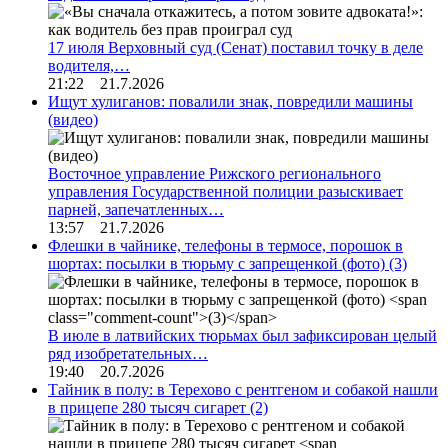
17 июля Верховный суд (Сенат) поставил точку в деле
водителя,…
21:22 21.7.2026
Ищут хулиганов: повалили знак, повредили машины
(видео)
Восточное управление Рижского регионального
управления Государственной полиции разыскивает
парней, запечатленных…
13:57 21.7.2026
Флешки в чайнике, телефоны в термосе, порошок в
шортах: посылки в тюрьму с запрещенкой (фото)
(3)
В июле в латвийских тюрьмах был зафиксирован целый
ряд изобретательных…
19:40 20.7.2026
Тайник в полу: в Терехово с рентгеном и собакой нашли
в прицепе 280 тысяч сигарет
(2)