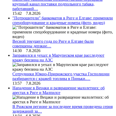
крупный канал поставки подпольного табака,
работавший…
15:42 7.8.2026
"Потрошители" банкоматов в Риге и Елгаве: применяли
спецоборудование и краденые номера (фото, видео)
Весной текущего года по Риге и Елгаве были
совершены дерзкие…
14:30 7.8.2026
Заправился и уехал: в Марупеском крае расследуют
кражу бензина на АЗС
Сотрудники Южно-Пририжского участка Госполиции
разбираются с кражей топлива в Пиньки.…
13:57 7.8.2026
Нападение в Вецаки и развращение малолетних: об
арестах в Риге и Малпилсе
В Рижском регионе за последнее время проведена серия
задержаний за…
14:34 6.8.2026