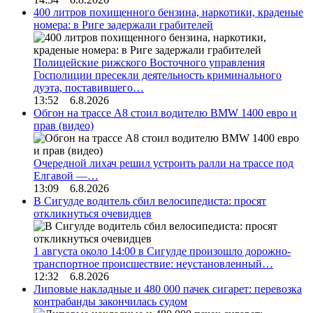
400 литров похищенного бензина, наркотики, краденые
номера: в Риге задержали грабителей
Полицейские рижского Восточного управления
Госполиции пресекли деятельность криминального
дуэта, поставившего…
13:52 6.8.2026
Обгон на трассе А8 стоил водителю BMW 1400 евро и
прав (видео)
Очередной лихач решил устроить ралли на трассе под
Елгавой —…
13:09 6.8.2026
В Сигулде водитель сбил велосипедиста: просят
откликнуться очевидцев
1 августа около 14:00 в Сигулде произошло дорожно-
транспортное происшествие: неустановленный…
12:32 6.8.2026
Липовые накладные и 480 000 пачек сигарет: перевозка
контрабанды закончилась судом