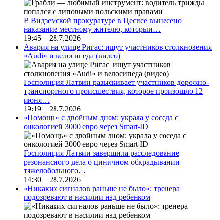
В Видземской прокуратуре в Цесисе вынесено
наказание местному жителю, который…
19:45 28.7.2026
Авария на улице Ригас: ищут участников столкновения
«Audi» и велосипеда (видео)
Госполиция Латвии разыскивает участников дорожно-
транспортного происшествия, которое произошло 12
июня…
19:19 28.7.2026
«Помощь» с двойным дном: украла у соседа с
онкологией 3000 евро через Smart-ID
Госполиция Латвии завершила расследование
резонансного дела о циничном обкрадывании
тяжелобольного…
14:30 28.7.2026
«Никаких сигналов раньше не было»: тренера
подозревают в насилии над ребенком