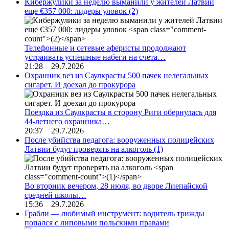
Кибержулики за неделю выманили у жителей Латвии
еще €357 000: лидеры уловок
(2)
Телефонные и сетевые аферисты продолжают
устраивать успешные набеги на счета…
21:28 29.7.2026
Охранник вез из Саулкрасты 500 пачек нелегальных
сигарет. И доехал до прокурора
Поездка из Саулкрасты в сторону Риги обернулась для
44-летнего охранника…
20:37 29.7.2026
После убийства педагога: вооруженных полицейских
Латвии будут проверять на алкоголь
(1)
Во вторник вечером, 28 июля, во дворе Лиепайской
средней школы…
15:36 29.7.2026
Грабли — любимый инструмент: водитель трижды
попался с липовыми польскими правами