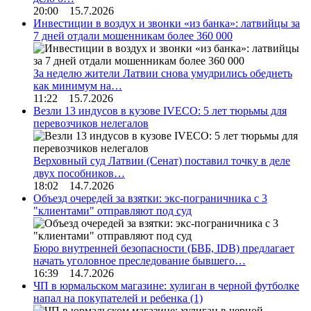
20:00 15.7.2026
Инвестиции в воздух и звонки «из банка»: латвийцы за
7 дней отдали мошенникам более 360 000
За неделю жители Латвии снова умудрились обеднеть
как минимум на…
11:22 15.7.2026
Везли 13 индусов в кузове IVECO: 5 лет тюрьмы для
перевозчиков нелегалов
Верховный суд Латвии (Сенат) поставил точку в деле
двух пособников…
18:02 14.7.2026
Объезд очередей за взятки: экс-пограничника с 3
"клиентами" отправляют под суд
Бюро внутренней безопасности (БВБ, IDB) предлагает
начать уголовное преследование бывшего…
16:39 14.7.2026
ЧП в юрмальском магазине: хулиган в черной футболке
напал на покупателей и ребенка
(1)