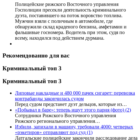
Полицейские рижского Восточного управления
Госполиции пресекли деятельность криминального
дуэта, поставившего на поток воровство топлива.
Мужчин взяли с поличным в автомобиле, где
обнаружили склад краденого бензина, амфетамин и
фальшивые госномера. Водитель при этом, судя по
всему, находился под действием дурмана.
Рекомендованно для вас
Криминальный топ 3
Криминальный топ 3
Липовые накладные и 480 000 пачек сигарет: перевозка
контрабанды закончилась судом
Перед судом предстанет дуэт дельцов, которые из…
«Побывал в баре»: теперь ищут этого парня (фото)
(2)
Сотрудники Рижского Восточного управления
Рижского регионального управления…
Избили, запихали в машину, требовали 4000: четверых
«рэкетиров» отправляют под суд
(1)
Латгальские полицейские закончили расследование дела