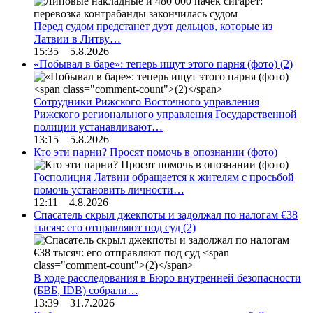
Перед судом предстанет дуэт дельцов, которые из
Латвии в Литву…
15:35 5.8.2026
«Побывал в баре»: теперь ищут этого парня (фото)
(2)
Сотрудники Рижского Восточного управления
Рижского регионального управления Государственной
полиции устанавливают…
13:15 5.8.2026
Кто эти парни? Просят помочь в опознании (фото)
Госполиция Латвии обращается к жителям с просьбой
помочь установить личности…
12:11 4.8.2026
Спасатель скрыл джекпоты и задолжал по налогам €38
тысяч: его отправляют под суд
(2)
В ходе расследования в Бюро внутренней безопасности
(БВБ, IDB) собрали…
13:39 31.7.2026