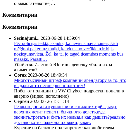
о вымогательстве,…
Комментарии
Комментарии
Secinājumi...
2023-06-28 14:39:04
Pēc policijas teiktā, skaidrs, ka neviens nav atzinies, šādi
mēģinot paķert uz muļķi, ka viens no vecākiem ir bijis
noziegumavietā. Žēl, ka tā, jo tagad ticamības moments būs
mazāks. Parasti…
Убийство 7-летней Юстине: девочку убили из-за
алиментов?
Corax
2023-06-26 18:49:34
Многотысячный штраф компании-арендатору за то, что
выдали авто несовершеннолетним!
Побег от полиции на VW Citybee: подростки попали в
аварию (видео, дополнено)
Сергей
2023-06-26 15:11:14
Реально достали курильщики.с нижних идёт дым,с
верхних летит пепел и бычки.что делать,куда
звонить.трогать и бить их нельзя,а как дышать?реально
достало хоть с балкона их выкидывай.
Курение на балконе под запретом: как любителям