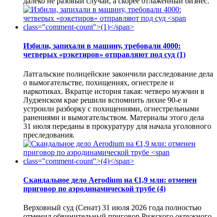
далеко не разовый случай, а скорее отлаженный бизнес.
Избили, запихали в машину, требовали 4000:
четверых «рэкетиров» отправляют под суд
(1)
Латгальские полицейские закончили расследование дела
о вымогательстве, похищениях, огнестреле и
наркотиках. Вкратце история такая: четверо мужчин в
Лудзенском крае решили вспомнить лихие 90-е и
устроили разборку с похищениями, огнестрельными
ранениями и вымогательством. Материалы этого дела
31 июля переданы в прокуратуру для начала уголовного
преследования.
Скандальное дело Aerodium на €1,9 млн: отменен
приговор по аэродинамической трубе
(4)
Верховный суд (Сенат) 31 июля 2026 года полностью
отменил обвинительный приговор Рижского окружного