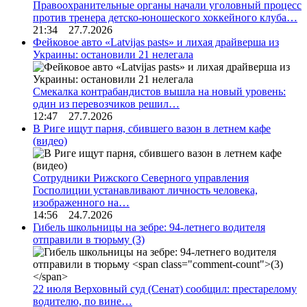
Правоохранительные органы начали уголовный процесс
против тренера детско-юношеского хоккейного клуба…
21:34 27.7.2026
Фейковое авто «Latvijas pasts» и лихая драйверша из
Украины: остановили 21 нелегала
Смекалка контрабандистов вышла на новый уровень:
один из перевозчиков решил…
12:47 27.7.2026
В Риге ищут парня, сбившего вазон в летнем кафе
(видео)
Сотрудники Рижского Северного управления
Госполиции устанавливают личность человека,
изображенного на…
14:56 24.7.2026
Гибель школьницы на зебре: 94-летнего водителя
отправили в тюрьму
(3)
22 июля Верховный суд (Сенат) сообщил: престарелому
водителю, по вине…