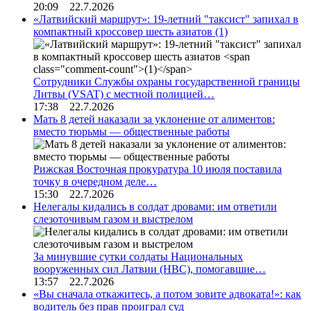
20:09 22.7.2026
«Латвийский маршрут»: 19-летний "таксист" запихал в
компактный кроссовер шесть азиатов
(1)
Сотрудники Службы охраны государственной границы
Литвы (VSAT) с местной полицией…
17:38 22.7.2026
Мать 8 детей наказали за уклонение от алиментов:
вместо тюрьмы — общественные работы
Рижская Восточная прокуратура 10 июля поставила
точку в очередном деле…
15:30 22.7.2026
Нелегалы кидались в солдат дровами: им ответили
слезоточивым газом и выстрелом
За минувшие сутки солдаты Национальных
вооруженных сил Латвии (НВС), помогавшие…
13:57 22.7.2026
«Вы сначала откажитесь, а потом зовите адвоката!»: как
водитель без прав проиграл суд