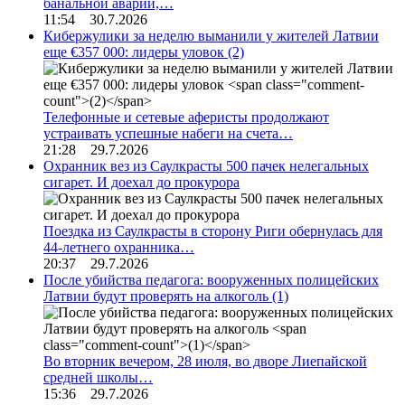
банальной аварии,…
11:54 30.7.2026
Кибержулики за неделю выманили у жителей Латвии
еще €357 000: лидеры уловок
(2)
Телефонные и сетевые аферисты продолжают
устраивать успешные набеги на счета…
21:28 29.7.2026
Охранник вез из Саулкрасты 500 пачек нелегальных
сигарет. И доехал до прокурора
Поездка из Саулкрасты в сторону Риги обернулась для
44-летнего охранника…
20:37 29.7.2026
После убийства педагога: вооруженных полицейских
Латвии будут проверять на алкоголь
(1)
Во вторник вечером, 28 июля, во дворе Лиепайской
средней школы…
15:36 29.7.2026