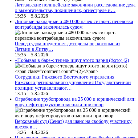
Латгальские полицейские закончили расследование дела
о вымогательстве, похищениях, огнестреле и…
15:35 5.8.2026
Липовые накладные и 480 000 пачек сигарет: перевозка
контрабанды закончилась судом
Перед судом предстанет дуэт дельцов, которые из
Латвии в Литву…
15:35 5.8.2026
«Побывал в баре»: теперь ищут этого парня (фото)
(2)
Сотрудники Рижского Восточного управления
Рижского регионального управления Государственной
полиции устанавливают…
13:15 5.8.2026
Ограбление трубопровода на 25 000 и юридический ляп:
вору нефтепродуктов отменили приговор
Верховный суд (Сенат) дал шанс на свободу участнику
врезок в…
13:26 4.8.2026
Нападения, слежка, письма через «Swedbank»: «бывшая»