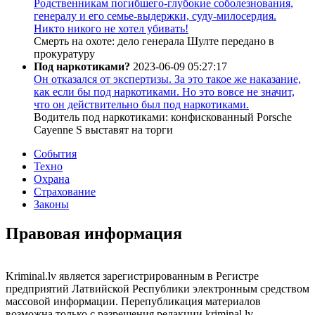
Родственникам погибшего-глубокие соболезнования,
генералу и его семье-выдержки, суду-милосердия.
Никто никого не хотел убивать!
Смерть на охоте: дело генерала Шулте передано в
прокуратуру
Под наркотиками?
2023-06-09 05:27:17
Он отказался от экспертизы. За это такое же наказание,
как если бы под наркотиками. Но это вовсе не значит,
что он действительно был под наркотиками.
Водитель под наркотиками: конфискованный Porsche
Cayenne S выставят на торги
События
Техно
Охрана
Страхование
Законы
Правовая информация
Kriminal.lv является зарегистрированным в Регистре
предприятий Латвийской Республики электронным средством
массовой информации. Перепубликация материалов
возможна только с разрешения редакции kriminal.lv.