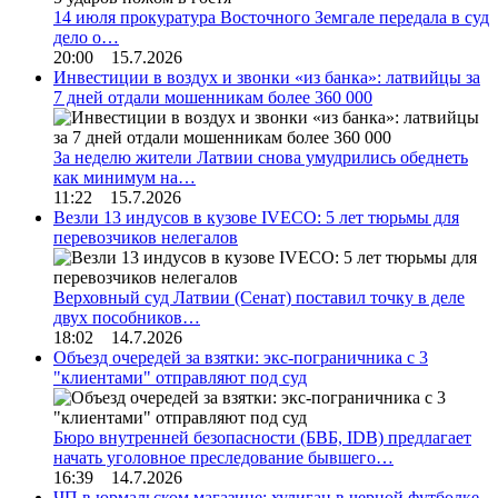
14 июля прокуратура Восточного Земгале передала в суд
дело о…
20:00 15.7.2026
Инвестиции в воздух и звонки «из банка»: латвийцы за
7 дней отдали мошенникам более 360 000
За неделю жители Латвии снова умудрились обеднеть
как минимум на…
11:22 15.7.2026
Везли 13 индусов в кузове IVECO: 5 лет тюрьмы для
перевозчиков нелегалов
Верховный суд Латвии (Сенат) поставил точку в деле
двух пособников…
18:02 14.7.2026
Объезд очередей за взятки: экс-пограничника с 3
"клиентами" отправляют под суд
Бюро внутренней безопасности (БВБ, IDB) предлагает
начать уголовное преследование бывшего…
16:39 14.7.2026
ЧП в юрмальском магазине: хулиган в черной футболке