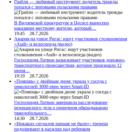
Грабли — любимый инструмент: водитель трижды
попался с липовыми польскими правами
В Видземской прокуратуре в Цесисе вынесено
наказание местному жителю, который…
19:45 28.7.2026
Авария на улице Ригас: ищут участников столкновения
«Audi» и велосипеда (видео)
Госполиция Латвии разыскивает участников дорожно-
транспортного происшествия, которое произошло 12
июня…
19:19 28.7.2026
«Помощь» с двойным дном: украла у соседа с
онкологией 3000 евро через Smart-ID
Госполиция Латвии завершила расследование
резонансного дела о циничном обкрадывании
тяжелобольного…
14:30 28.7.2026
«Никаких сигналов раньше не было»: тренера
подозревают в насилии над ребенком