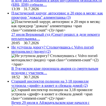
В ходе расследования в Бюро внутренней безопасности
(БВБ, IDB) собрали…
13:39 31.7.2026
Пластический хирург, автосервис и 20 евро в месяц: как
прокурор "дожала" алиментщика
(3)
27 июля Верховный суд (Сенат) решил: в деле некоего
неплательщика…
20:05 30.7.2026
Не уступила дорогу? Столкнувшись с Volvo погиб
мотоциклист (видео)
(2)
В Тукумском крае произошла авария со смертельным
исходом с участием…
18:52 30.7.2026
Старший инспектор полиции на 3,18 промилле
устроила «дрифт» в кювет и сбежала домой
(2)
Вечер 29 июля в Айзкраукльском крае начался с