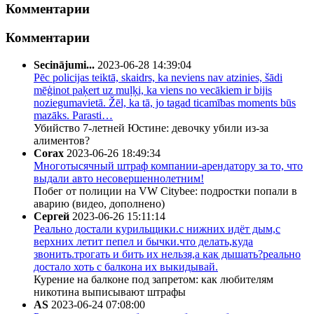
Комментарии
Комментарии
Secinājumi...
2023-06-28 14:39:04
Pēc policijas teiktā, skaidrs, ka neviens nav atzinies, šādi
mēģinot paķert uz muļķi, ka viens no vecākiem ir bijis
noziegumavietā. Žēl, ka tā, jo tagad ticamības moments būs
mazāks. Parasti…
Убийство 7-летней Юстине: девочку убили из-за
алиментов?
Corax
2023-06-26 18:49:34
Многотысячный штраф компании-арендатору за то, что
выдали авто несовершеннолетним!
Побег от полиции на VW Citybee: подростки попали в
аварию (видео, дополнено)
Сергей
2023-06-26 15:11:14
Реально достали курильщики.с нижних идёт дым,с
верхних летит пепел и бычки.что делать,куда
звонить.трогать и бить их нельзя,а как дышать?реально
достало хоть с балкона их выкидывай.
Курение на балконе под запретом: как любителям
никотина выписывают штрафы
AS
2023-06-24 07:08:00