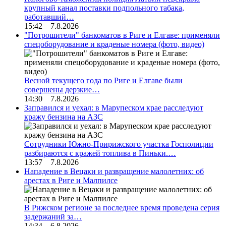
крупный канал поставки подпольного табака,
работавший…
15:42 7.8.2026
"Потрошители" банкоматов в Риге и Елгаве: применяли
спецоборудование и краденые номера (фото, видео)
Весной текущего года по Риге и Елгаве были
совершены дерзкие…
14:30 7.8.2026
Заправился и уехал: в Марупеском крае расследуют
кражу бензина на АЗС
Сотрудники Южно-Пририжского участка Госполиции
разбираются с кражей топлива в Пиньки.…
13:57 7.8.2026
Нападение в Вецаки и развращение малолетних: об
арестах в Риге и Малпилсе
В Рижском регионе за последнее время проведена серия
задержаний за…
14:34 6.8.2026