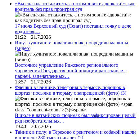
«Вы сначала откажитесь, а потом зовите адвоката!»: как
водитель без прав проиграл суд
17 июля Верховный суд (Сенат) поставил точку в деле
водителя,…
21:22 21.7.2026
Ищут хулиганов: повалили знак, повредили машины
(видео)
Восточное управление Рижского регионального
управления Государственной полиции разыскивает
парней, запечатленных…
13:57 21.7.2026
Флешки в чайнике, телефоны в термосе, порошок в
шортах: посылки в тюрьму с запрещенкой (фото)
(3)
В июле в латвийских тюрьмах был зафиксирован целый
ряд изобретательных…
19:40 20.7.2026
Тайник в полу: в Терехово с рентгеном и собакой нашли
в прицепе 280 тысяч сигарет
(2)