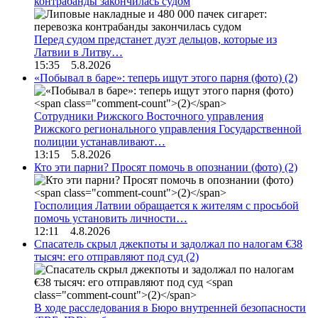
контрабанды закончилась судом
Перед судом предстанет дуэт дельцов, которые из
Латвии в Литву…
15:35 5.8.2026
«Побывал в баре»: теперь ищут этого парня (фото)
(2)
Сотрудники Рижского Восточного управления
Рижского регионального управления Государственной
полиции устанавливают…
13:15 5.8.2026
Кто эти парни? Просят помочь в опознании (фото)
(2)
Госполиция Латвии обращается к жителям с просьбой
помочь установить личности…
12:11 4.8.2026
Спасатель скрыл джекпоты и задолжал по налогам €38
тысяч: его отправляют под суд
(2)
В ходе расследования в Бюро внутренней безопасности