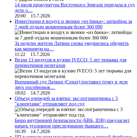
14 июля прокуратура Восточного Земгале передала в суд
дело о…
20:00 15.7.2026
Инвестиции в воздух и звонки «из банка»: латвийцы за
7 дней отдали мошенникам более 360 000
За неделю жители Латвии снова умудрились обеднеть
как минимум на…
11:22 15.7.2026
Везли 13 индусов в кузове IVECO: 5 лет тюрьмы для
перевозчиков нелегалов
Верховный суд Латвии (Сенат) поставил точку в деле
двух пособников…
18:02 14.7.2026
Объезд очередей за взятки: экс-пограничника с 3
"клиентами" отправляют под суд
Бюро внутренней безопасности (БВБ, IDB) предлагает
начать уголовное преследование бывшего…
16:39 14.7.2026
ЧП в юрмальском магазине: хулиган в черной футболке