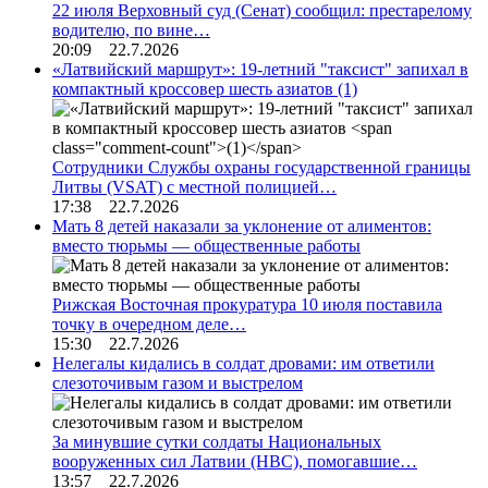
22 июля Верховный суд (Сенат) сообщил: престарелому
водителю, по вине…
20:09 22.7.2026
«Латвийский маршрут»: 19-летний "таксист" запихал в
компактный кроссовер шесть азиатов
(1)
Сотрудники Службы охраны государственной границы
Литвы (VSAT) с местной полицией…
17:38 22.7.2026
Мать 8 детей наказали за уклонение от алиментов:
вместо тюрьмы — общественные работы
Рижская Восточная прокуратура 10 июля поставила
точку в очередном деле…
15:30 22.7.2026
Нелегалы кидались в солдат дровами: им ответили
слезоточивым газом и выстрелом
За минувшие сутки солдаты Национальных
вооруженных сил Латвии (НВС), помогавшие…
13:57 22.7.2026