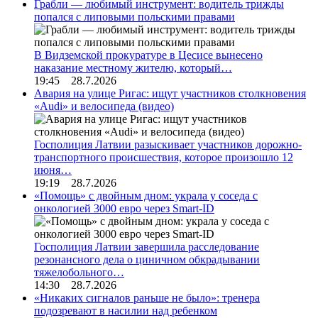
Грабли — любимый инструмент: водитель трижды
попался с липовыми польскими правами
В Видземской прокуратуре в Цесисе вынесено
наказание местному жителю, который…
19:45 28.7.2026
Авария на улице Ригас: ищут участников столкновения
«Audi» и велосипеда (видео)
Госполиция Латвии разыскивает участников дорожно-
транспортного происшествия, которое произошло 12
июня…
19:19 28.7.2026
«Помощь» с двойным дном: украла у соседа с
онкологией 3000 евро через Smart-ID
Госполиция Латвии завершила расследование
резонансного дела о циничном обкрадывании
тяжелобольного…
14:30 28.7.2026
«Никаких сигналов раньше не было»: тренера
подозревают в насилии над ребенком