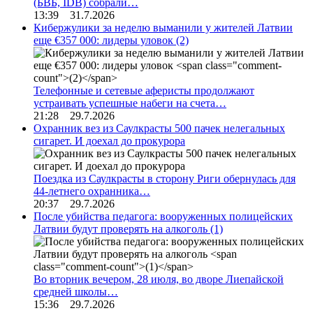
(БВБ, IDB) собрали…
13:39 31.7.2026
Кибержулики за неделю выманили у жителей Латвии
еще €357 000: лидеры уловок
(2)
Телефонные и сетевые аферисты продолжают
устраивать успешные набеги на счета…
21:28 29.7.2026
Охранник вез из Саулкрасты 500 пачек нелегальных
сигарет. И доехал до прокурора
Поездка из Саулкрасты в сторону Риги обернулась для
44-летнего охранника…
20:37 29.7.2026
После убийства педагога: вооруженных полицейских
Латвии будут проверять на алкоголь
(1)
Во вторник вечером, 28 июля, во дворе Лиепайской
средней школы…
15:36 29.7.2026