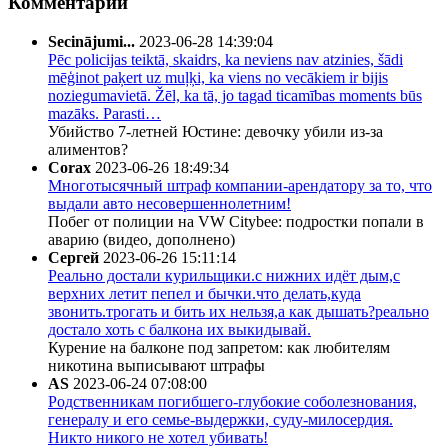
Комментарии
Secinājumi...
2023-06-28 14:39:04
Pēc policijas teiktā, skaidrs, ka neviens nav atzinies, šādi
mēģinot paķert uz muļķi, ka viens no vecākiem ir bijis
noziegumavietā. Žēl, ka tā, jo tagad ticamības moments būs
mazāks. Parasti…
Убийство 7-летней Юстине: девочку убили из-за
алиментов?
Corax
2023-06-26 18:49:34
Многотысячный штраф компании-арендатору за то, что
выдали авто несовершеннолетним!
Побег от полиции на VW Citybee: подростки попали в
аварию (видео, дополнено)
Сергей
2023-06-26 15:11:14
Реально достали курильщики.с нижних идёт дым,с
верхних летит пепел и бычки.что делать,куда
звонить.трогать и бить их нельзя,а как дышать?реально
достало хоть с балкона их выкидывай.
Курение на балконе под запретом: как любителям
никотина выписывают штрафы
AS
2023-06-24 07:08:00
Родственникам погибшего-глубокие соболезнования,
генералу и его семье-выдержки, суду-милосердия.
Никто никого не хотел убивать!