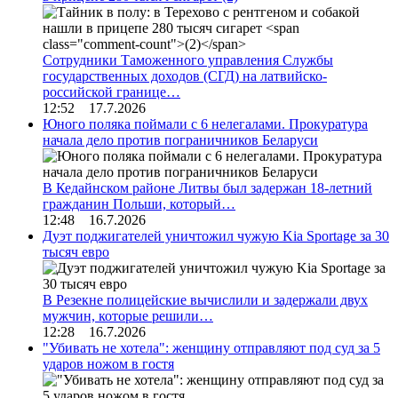
Сотрудники Таможенного управления Службы
государственных доходов (СГД) на латвийско-
российской границе…
12:52 17.7.2026
Юного поляка поймали с 6 нелегалами. Прокуратура
начала дело против пограничников Беларуси
В Кедайнском районе Литвы был задержан 18-летний
гражданин Польши, который…
12:48 16.7.2026
Дуэт поджигателей уничтожил чужую Kia Sportage за 30
тысяч евро
В Резекне полицейские вычислили и задержали двух
мужчин, которые решили…
12:28 16.7.2026
"Убивать не хотела": женщину отправляют под суд за 5
ударов ножом в гостя