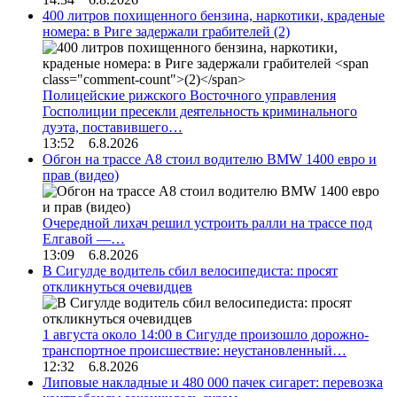
400 литров похищенного бензина, наркотики, краденые
номера: в Риге задержали грабителей
(2)
Полицейские рижского Восточного управления
Госполиции пресекли деятельность криминального
дуэта, поставившего…
13:52 6.8.2026
Обгон на трассе А8 стоил водителю BMW 1400 евро и
прав (видео)
Очередной лихач решил устроить ралли на трассе под
Елгавой —…
13:09 6.8.2026
В Сигулде водитель сбил велосипедиста: просят
откликнуться очевидцев
1 августа около 14:00 в Сигулде произошло дорожно-
транспортное происшествие: неустановленный…
12:32 6.8.2026
Липовые накладные и 480 000 пачек сигарет: перевозка