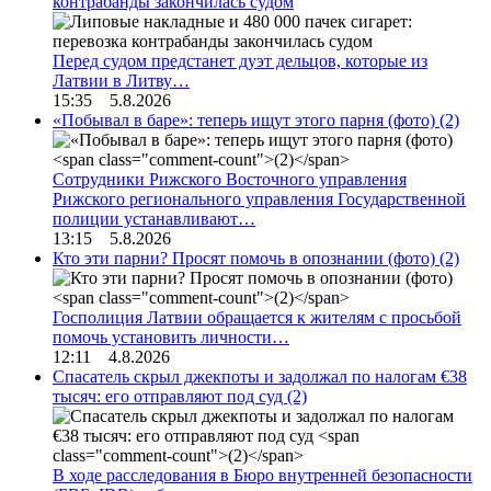
контрабанды закончилась судом
Перед судом предстанет дуэт дельцов, которые из
Латвии в Литву…
15:35 5.8.2026
«Побывал в баре»: теперь ищут этого парня (фото)
(2)
Сотрудники Рижского Восточного управления
Рижского регионального управления Государственной
полиции устанавливают…
13:15 5.8.2026
Кто эти парни? Просят помочь в опознании (фото)
(2)
Госполиция Латвии обращается к жителям с просьбой
помочь установить личности…
12:11 4.8.2026
Спасатель скрыл джекпоты и задолжал по налогам €38
тысяч: его отправляют под суд
(2)
В ходе расследования в Бюро внутренней безопасности