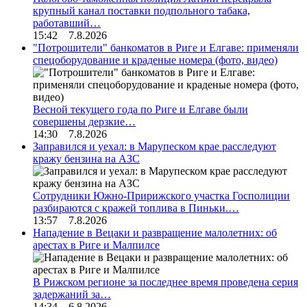
крупный канал поставки подпольного табака,
работавший…
15:42 7.8.2026
"Потрошители" банкоматов в Риге и Елгаве: применяли
спецоборудование и краденые номера (фото, видео)
Весной текущего года по Риге и Елгаве были
совершены дерзкие…
14:30 7.8.2026
Заправился и уехал: в Марупеском крае расследуют
кражу бензина на АЗС
Сотрудники Южно-Пририжского участка Госполиции
разбираются с кражей топлива в Пиньки.…
13:57 7.8.2026
Нападение в Вецаки и развращение малолетних: об
арестах в Риге и Малпилсе
В Рижском регионе за последнее время проведена серия
задержаний за…
14:34 6.8.2026