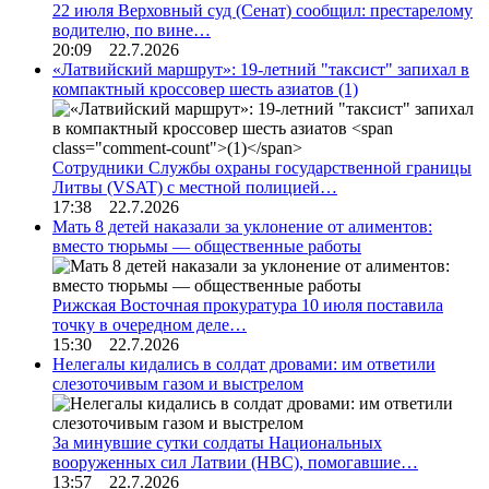
22 июля Верховный суд (Сенат) сообщил: престарелому
водителю, по вине…
20:09 22.7.2026
«Латвийский маршрут»: 19-летний "таксист" запихал в
компактный кроссовер шесть азиатов
(1)
Сотрудники Службы охраны государственной границы
Литвы (VSAT) с местной полицией…
17:38 22.7.2026
Мать 8 детей наказали за уклонение от алиментов:
вместо тюрьмы — общественные работы
Рижская Восточная прокуратура 10 июля поставила
точку в очередном деле…
15:30 22.7.2026
Нелегалы кидались в солдат дровами: им ответили
слезоточивым газом и выстрелом
За минувшие сутки солдаты Национальных
вооруженных сил Латвии (НВС), помогавшие…
13:57 22.7.2026