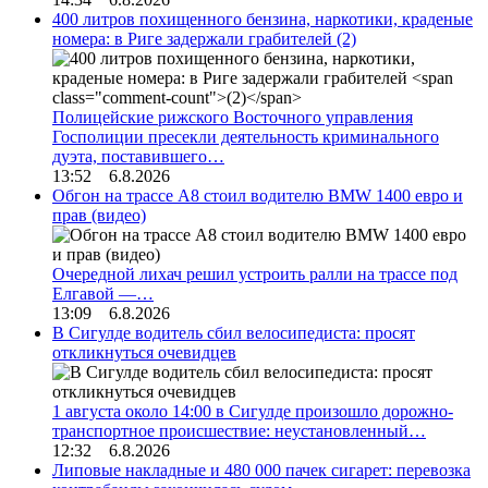
400 литров похищенного бензина, наркотики, краденые
номера: в Риге задержали грабителей
(2)
Полицейские рижского Восточного управления
Госполиции пресекли деятельность криминального
дуэта, поставившего…
13:52 6.8.2026
Обгон на трассе А8 стоил водителю BMW 1400 евро и
прав (видео)
Очередной лихач решил устроить ралли на трассе под
Елгавой —…
13:09 6.8.2026
В Сигулде водитель сбил велосипедиста: просят
откликнуться очевидцев
1 августа около 14:00 в Сигулде произошло дорожно-
транспортное происшествие: неустановленный…
12:32 6.8.2026
Липовые накладные и 480 000 пачек сигарет: перевозка