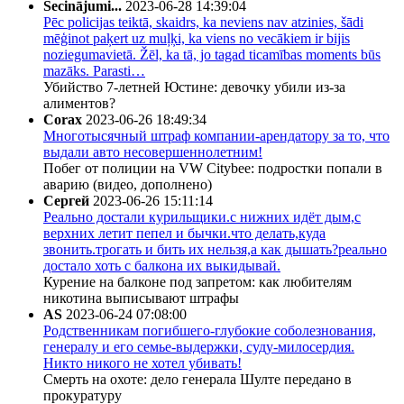
Secinājumi...
2023-06-28 14:39:04
Pēc policijas teiktā, skaidrs, ka neviens nav atzinies, šādi
mēģinot paķert uz muļķi, ka viens no vecākiem ir bijis
noziegumavietā. Žēl, ka tā, jo tagad ticamības moments būs
mazāks. Parasti…
Убийство 7-летней Юстине: девочку убили из-за
алиментов?
Corax
2023-06-26 18:49:34
Многотысячный штраф компании-арендатору за то, что
выдали авто несовершеннолетним!
Побег от полиции на VW Citybee: подростки попали в
аварию (видео, дополнено)
Сергей
2023-06-26 15:11:14
Реально достали курильщики.с нижних идёт дым,с
верхних летит пепел и бычки.что делать,куда
звонить.трогать и бить их нельзя,а как дышать?реально
достало хоть с балкона их выкидывай.
Курение на балконе под запретом: как любителям
никотина выписывают штрафы
AS
2023-06-24 07:08:00
Родственникам погибшего-глубокие соболезнования,
генералу и его семье-выдержки, суду-милосердия.
Никто никого не хотел убивать!
Смерть на охоте: дело генерала Шулте передано в
прокуратуру