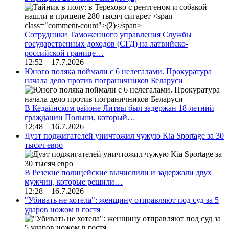
Сотрудники Таможенного управления Службы
государственных доходов (СГД) на латвийско-
российской границе…
12:52 17.7.2026
Юного поляка поймали с 6 нелегалами. Прокуратура
начала дело против пограничников Беларуси
В Кедайнском районе Литвы был задержан 18-летний
гражданин Польши, который…
12:48 16.7.2026
Дуэт поджигателей уничтожил чужую Kia Sportage за 30
тысяч евро
В Резекне полицейские вычислили и задержали двух
мужчин, которые решили…
12:28 16.7.2026
"Убивать не хотела": женщину отправляют под суд за 5
ударов ножом в гостя