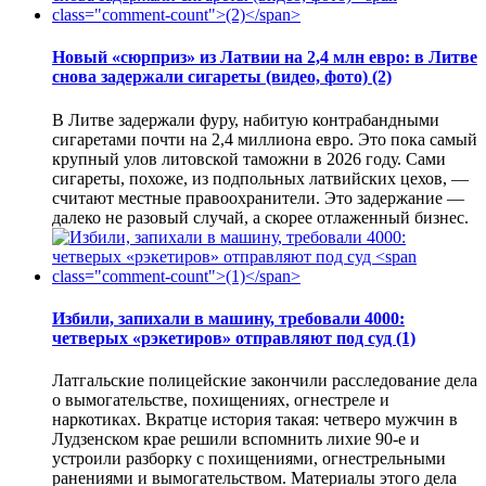
Новый «сюрприз» из Латвии на 2,4 млн евро: в Литве
снова задержали сигареты (видео, фото)
(2)
В Литве задержали фуру, набитую контрабандными
сигаретами почти на 2,4 миллиона евро. Это пока самый
крупный улов литовской таможни в 2026 году. Сами
сигареты, похоже, из подпольных латвийских цехов, —
считают местные правоохранители. Это задержание —
далеко не разовый случай, а скорее отлаженный бизнес.
Избили, запихали в машину, требовали 4000:
четверых «рэкетиров» отправляют под суд
(1)
Латгальские полицейские закончили расследование дела
о вымогательстве, похищениях, огнестреле и
наркотиках. Вкратце история такая: четверо мужчин в
Лудзенском крае решили вспомнить лихие 90-е и
устроили разборку с похищениями, огнестрельными
ранениями и вымогательством. Материалы этого дела