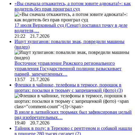
«Вы сначала откажитесь, а потом зовите адвоката!»: как
водитель без прав проиграл суд
17 июля Верховный суд (Сенат) поставил точку в деле
водителя,…
21:22 21.7.2026
Ищут хулиганов: повалили знак, повредили машины
(видео)
Восточное управление Рижского регионального
управления Государственной полиции разыскивает
парней, запечатленных…
13:57 21.7.2026
Флешки в чайнике, телефоны в термосе, порошок в
шортах: посылки в тюрьму с запрещенкой (фото)
(3)
В июле в латвийских тюрьмах был зафиксирован целый
ряд изобретательных…
19:40 20.7.2026
Тайник в полу: в Терехово с рентгеном и собакой нашли
в прицепе 280 тысяч сигарет
(2)