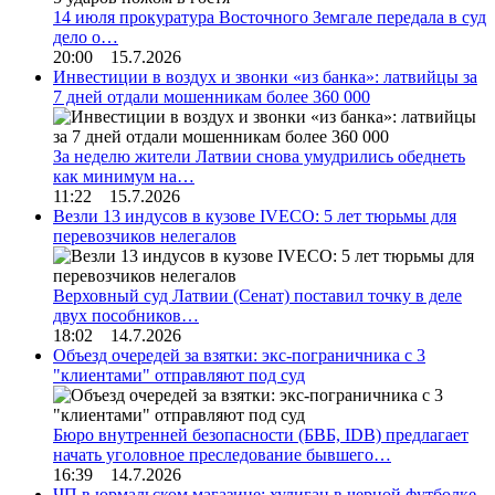
14 июля прокуратура Восточного Земгале передала в суд
дело о…
20:00 15.7.2026
Инвестиции в воздух и звонки «из банка»: латвийцы за
7 дней отдали мошенникам более 360 000
За неделю жители Латвии снова умудрились обеднеть
как минимум на…
11:22 15.7.2026
Везли 13 индусов в кузове IVECO: 5 лет тюрьмы для
перевозчиков нелегалов
Верховный суд Латвии (Сенат) поставил точку в деле
двух пособников…
18:02 14.7.2026
Объезд очередей за взятки: экс-пограничника с 3
"клиентами" отправляют под суд
Бюро внутренней безопасности (БВБ, IDB) предлагает
начать уголовное преследование бывшего…
16:39 14.7.2026
ЧП в юрмальском магазине: хулиган в черной футболке