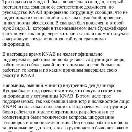
Три года назад Занда Л. была вовлечена в скандал, который
поставил под сомнение ее соответствие должности, но
руководство KNAB прикрывало сотрудницу, сообщив, что не
видит никаких оснований для начала служебной проверки,
пишет портал pietiek.com. В скандал был вовлечен и второй
муж Занды Л., который в так называемом деле Яунджейкарса
фигурирует как лицо, через которое экс-политик мог получать
содержащую государственную тайну оперативную
информацию.
В настоящее время KNAB не желает официально
подтверждать, работала ли вообще такая сотрудница в бюро,
работает ли сейчас, какой пост занимала, и если больше не
работает, то когда и по каким причинам завершила свою
работу в KNAB.
Напомним, бывший министр внутренних дел Дзинтарс
Яунджейкарс подозревается в том, что покупал секретную
информацию у сотрудницы KNAB. В этом деле трое
подозреваемых, так как бывший министр и должностное лицо
KNAB использовали посредника. Подозреваемая сотрудница
бюро работала в отделе оперативных разработок и в ее
компетенции были технические вопросы, шифрование
разговоров и подобные действия. Она начала работать в бюро
за несколько лет до того, как его руководство было возложено