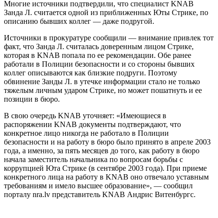
Многие источники подтвердили, что специалист KNAB
Занда Л. считается одной из приближенных Юты Стрике, по
описанию бывших коллег — даже подругой.
Источники в прокуратуре сообщили — внимание привлек тот
факт, что Занда Л. считалась доверенным лицом Стрике,
которая в KNAB попала по ее рекомендации. Обе ранее
работали в Полиции безопасности и со стороны бывших
коллег описываются как близкие подруги. Поэтому
обвинение Занды Л. в утечке информации стало не только
тяжелым личным ударом Стрике, но может пошатнуть и ее
позиции в бюро.
В свою очередь KNAB уточняет: «Имеющиеся в
распоряжении KNAB документы подтверждают, что
конкретное лицо никогда не работало в Полиции
безопасности и на работу в бюро было принято в апреле 2003
года, а именно, за пять месяцев до того, как работу в бюро
начала заместитель начальника по вопросам борьбы с
коррупцией Юта Стрике (в сентябре 2003 года). При приеме
конкретного лица на работу в KNAB оно отвечало уставным
требованиям и имело высшее образование», — сообщил
порталу nra.lv представитель KNAB Андрис Витенбургс.