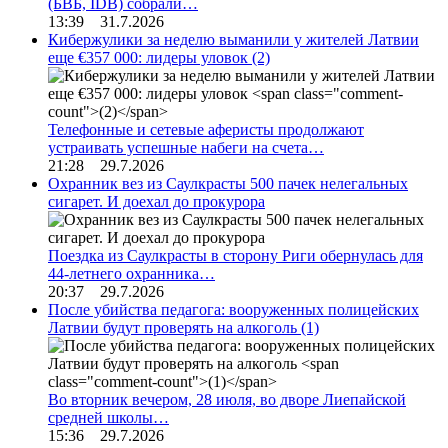
(БВБ, IDB) собрали…
13:39 31.7.2026
Кибержулики за неделю выманили у жителей Латвии
еще €357 000: лидеры уловок
(2)
Телефонные и сетевые аферисты продолжают
устраивать успешные набеги на счета…
21:28 29.7.2026
Охранник вез из Саулкрасты 500 пачек нелегальных
сигарет. И доехал до прокурора
Поездка из Саулкрасты в сторону Риги обернулась для
44-летнего охранника…
20:37 29.7.2026
После убийства педагога: вооруженных полицейских
Латвии будут проверять на алкоголь
(1)
Во вторник вечером, 28 июля, во дворе Лиепайской
средней школы…
15:36 29.7.2026