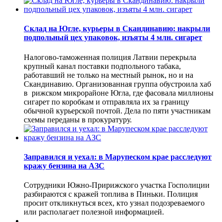
Склад на Югле, курьеры в Скандинавию: накрыли
подпольный цех упаковок, изъяты 4 млн. сигарет
Налогово-таможенная полиция Латвии перекрыла
крупный канал поставки подпольного табака,
работавший не только на местный рынок, но и на
Скандинавию. Организованная группа обустроила хаб
в рижском микрорайоне Югла, где фасовала миллионы
сигарет по коробкам и отправляла их за границу
обычной курьерской почтой. Дела по пяти участникам
схемы переданы в прокуратуру.
Заправился и уехал: в Марупеском крае расследуют
кражу бензина на АЗС
Сотрудники Южно-Пририжского участка Госполиции
разбираются с кражей топлива в Пиньки. Полиция
просит откликнуться всех, кто узнал подозреваемого
или располагает полезной информацией.