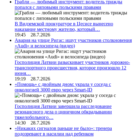
Грабли — любимый инструмент: водитель трижды
попался с липовыми польскими правами
В Видземской прокуратуре в Цесисе вынесено
наказание местному жителю, который…
19:45 28.7.2026
Авария на улице Ригас: ищут участников столкновения
«Audi» и велосипеда (видео)
Госполиция Латвии разыскивает участников дорожно-
транспортного происшествия, которое произошло 12
июня…
19:19 28.7.2026
«Помощь» с двойным дном: украла у соседа с
онкологией 3000 евро через Smart-ID
Госполиция Латвии завершила расследование
резонансного дела о циничном обкрадывании
тяжелобольного…
14:30 28.7.2026
«Никаких сигналов раньше не было»: тренера
подозревают в насилии над ребенком