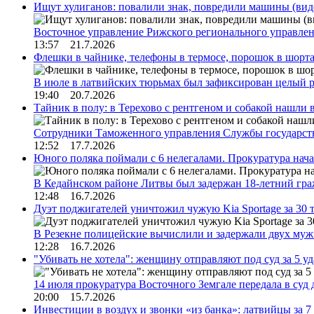
Ищут хулиганов: повалили знак, повредили машины (вид
Восточное управление Рижского регионального управле
13:57 21.7.2026
Флешки в чайнике, телефоны в термосе, порошок в шорта
В июле в латвийских тюрьмах был зафиксирован целый 
19:40 20.7.2026
Тайник в полу: в Терехово с рентгеном и собакой нашли 
Сотрудники Таможенного управления Службы государств
12:52 17.7.2026
Юного поляка поймали с 6 нелегалами. Прокуратура нач
В Кедайнском районе Литвы был задержан 18-летний г
12:48 16.7.2026
Дуэт поджигателей уничтожил чужую Kia Sportage за 30 
В Резекне полицейские вычислили и задержали двух му
12:28 16.7.2026
"Убивать не хотела": женщину отправляют под суд за 5 у
14 июля прокуратура Восточного Земгале передала в суд
20:00 15.7.2026
Инвестиции в воздух и звонки «из банка»: латвийцы за 