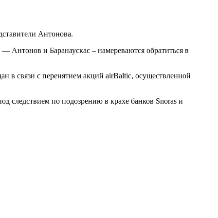
едставители Антонова.
а — Антонов и Баранаускас – намереваются обратиться в
н в связи с перенятием акций airBaltic, осуществленной
од следствием по подозрению в крахе банков Snoras и