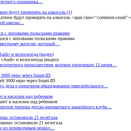
4-летнего охранника…
вии будут проверять на алкоголь
(1)
дней школы…
ся с липовыми польскими правами
е местному жителю, который…
udi» и велосипеда (видео)
анспортного происшествия, которое произошло 12 июня…
3000 евро через Smart-ID
ого дела о циничном обкрадывании тяжелобольного…
т в насилии над ребенком
против тренера детско-юношеского хоккейного клуба…
аины: остановили 21 нелегала
ин из перевозчиков решил…