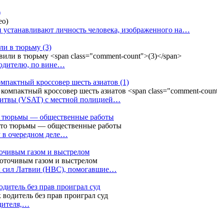
)
 устанавливают личность человека, изображенного на…
или в тюрьму
(3)
водителю, по вине…
омпактный кроссовер шесть азиатов
(1)
Литвы (VSAT) с местной полицией…
сто тюрьмы — общественные работы
у в очередном деле…
точивым газом и выстрелом
х сил Латвии (НВС), помогавшие…
одитель без прав проиграл суд
одителя,…