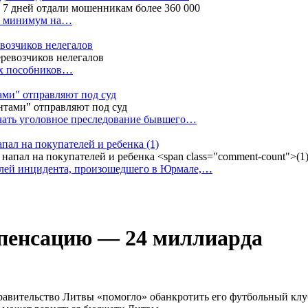
ак минимум на…
евозчиков нелегалов
вух пособников…
тами" отправляют под суд
ачать уголовное преследование бывшего…
апал на покупателей и ребенка
(1)
елей инцидента, произошедшего в Юрмале,…
мпенсацию — 24 миллиарда
правительство Литвы «помогло» обанкротить его футбольный клу