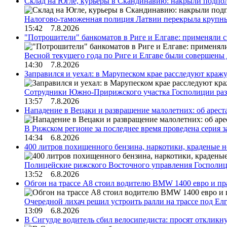
Склад на Югле, курьеры в Скандинавию: накрыли подполь
Налогово-таможенная полиция Латвии перекрыла крупны
15:42 7.8.2026
"Потрошители" банкоматов в Риге и Елгаве: применяли с
Весной текущего года по Риге и Елгаве были совершены
14:30 7.8.2026
Заправился и уехал: в Марупеском крае расследуют краж
Сотрудники Южно-Пририжского участка Госполиции раз
13:57 7.8.2026
Нападение в Вецаки и развращение малолетних: об арест
В Рижском регионе за последнее время проведена серия 
14:34 6.8.2026
400 литров похищенного бензина, наркотики, краденые н
Полицейские рижского Восточного управления Госполиц
13:52 6.8.2026
Обгон на трассе А8 стоил водителю BMW 1400 евро и пра
Очередной лихач решил устроить ралли на трассе под Е
13:09 6.8.2026
В Сигулде водитель сбил велосипедиста: просят откликн