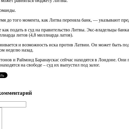
к может равняться бюджету Литвы.
команды.
емя до того момента, как Литва переняла банк, — указывают пр
е как подать в суд на правительство Литвы. Экс-владельцы банк
лиарда литов (4,8 миллиарда латов).
нивается и возможность иска против Латвии. Он может быть пода
ом неделю назад.
онов и Раймонд Баранаускас сейчас находятся в Лондоне. Они п
 находятся на свободе – суд их выпустил под залог.
комментарий