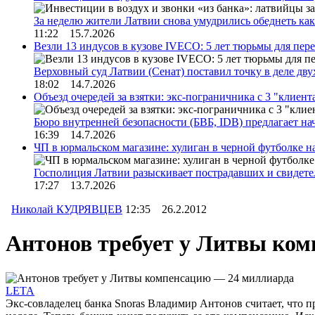
За неделю жители Латвии снова умудрились обеднеть к
11:22 15.7.2026
Везли 13 индусов в кузове IVECO: 5 лет тюрьмы для пер
Верховный суд Латвии (Сенат) поставил точку в деле д
18:02 14.7.2026
Объезд очередей за взятки: экс-пограничника с 3 "клиен
Бюро внутренней безопасности (БВБ, IDB) предлагает н
16:39 14.7.2026
ЧП в юрмальском магазине: хулиган в черной футболке н
Госполиция Латвии разыскивает пострадавших и свидет
17:27 13.7.2026
Николай КУДРЯВЦЕВ
12:35 26.2.2012
Антонов требует у Литвы ко
LETA
Экс-совладелец банка Snoras Владимир Антонов считает, что 