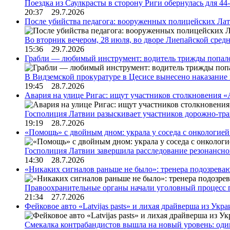
Поездка из Саулкрасты в сторону Риги обернулась для 4
20:37 29.7.2026
После убийства педагога: вооруженных полицейских Лат
Во вторник вечером, 28 июля, во дворе Лиепайской сре
15:36 29.7.2026
Грабли — любимый инструмент: водитель трижды попал
В Видземской прокуратуре в Цесисе вынесено наказани
19:45 28.7.2026
Авария на улице Ригас: ищут участников столкновения «A
Госполиция Латвии разыскивает участников дорожно-тр
19:19 28.7.2026
«Помощь» с двойным дном: украла у соседа с онкологией 
Госполиция Латвии завершила расследование резонансн
14:30 28.7.2026
«Никаких сигналов раньше не было»: тренера подозреваю
Правоохранительные органы начали уголовный процесс 
21:34 27.7.2026
Фейковое авто «Latvijas pasts» и лихая драйверша из Укр
Смекалка контрабандистов вышла на новый уровень: од