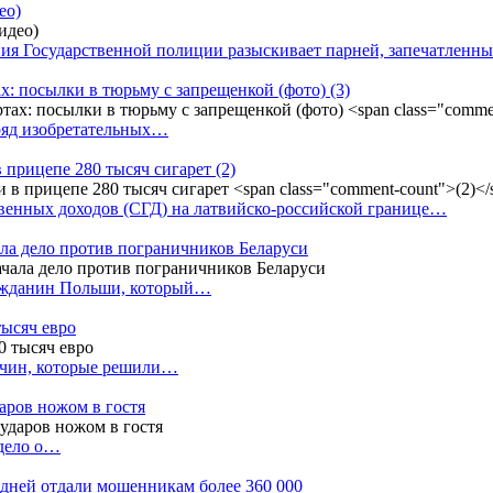
ео)
ния Государственной полиции разыскивает парней, запечатлен
х: посылки в тюрьму с запрещенкой (фото)
(3)
ряд изобретательных…
в прицепе 280 тысяч сигарет
(2)
енных доходов (СГД) на латвийско-российской границе…
ала дело против пограничников Беларуси
ражданин Польши, который…
тысяч евро
жчин, которые решили…
даров ножом в гостя
 дело о…
7 дней отдали мошенникам более 360 000