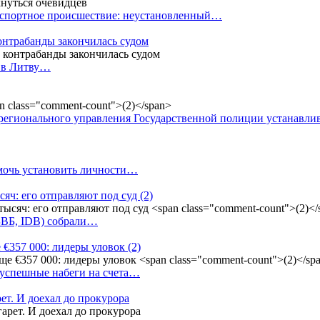
анспортное происшествие: неустановленный…
контрабанды закончилась судом
и в Литву…
регионального управления Государственной полиции устанавл
омочь установить личности…
сяч: его отправляют под суд
(2)
(БВБ, IDB) собрали…
 €357 000: лидеры уловок
(2)
 успешные набеги на счета…
ет. И доехал до прокурора