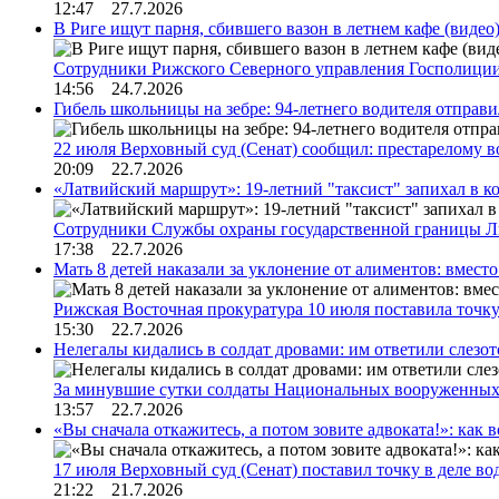
12:47 27.7.2026
В Риге ищут парня, сбившего вазон в летнем кафе (видео
Сотрудники Рижского Северного управления Госполиции
14:56 24.7.2026
Гибель школьницы на зебре: 94-летнего водителя отправ
22 июля Верховный суд (Сенат) сообщил: престарелому 
20:09 22.7.2026
«Латвийский маршрут»: 19-летний "таксист" запихал в к
Сотрудники Службы охраны государственной границы 
17:38 22.7.2026
Мать 8 детей наказали за уклонение от алиментов: вме
Рижская Восточная прокуратура 10 июля поставила точк
15:30 22.7.2026
Нелегалы кидались в солдат дровами: им ответили слезо
За минувшие сутки солдаты Национальных вооруженны
13:57 22.7.2026
«Вы сначала откажитесь, а потом зовите адвоката!»: как в
17 июля Верховный суд (Сенат) поставил точку в деле в
21:22 21.7.2026