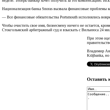
неделе. Теперь банкир хочет получить за это компенсацию. Ис
Национализация банка Snoras вызвала финансовые проблемы 
— Все финансовые обязательства Portsmouth исполнялись вовр
Чтобы очистить свое имя, бизнесмену ничего не остается, кром
Стокгольмский арбитражный суд и взыскать с Вильнюса 24 мил
При этом оце
правительств
Владимир Ант
Krājbanka, но
Оставить 