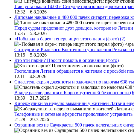
1 августа около 14:00 в Сигулде произошло дорожно-тр
12:32 6.8.2026
Липовые накладные и 480 000 пачек сигарет: перевозка 
Перед судом предстанет дуэт дельцов, которые из Латви
15:35 5.8.2026
«Побывал в баре»: теперь ищут этого парня (фото)
(2)
Сотрудники Рижского Восточного управления Рижского 
13:15 5.8.2026
Кто эти парни? Просят помочь в опознании (фото)
Госполиция Латвии обращается к жителям с просьбой п
12:11 4.8.2026
Спасатель скрыл джекпоты и задолжал по налогам €38 ты
В ходе расследования в Бюро внутренней безопасности 
13:39 31.7.2026
Кибержулики за неделю выманили у жителей Латвии еще
Телефонные и сетевые аферисты продолжают устраивать
21:28 29.7.2026
Охранник вез из Саулкрасты 500 пачек нелегальных сигар