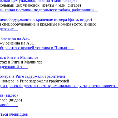
ный цех упаковок, изъяты 4 млн. сигарет
й канал поставки подпольного табака, работавший…
пецоборудование и краденые номера (фото, видео)
 дерзкие…
у бензина на АЗС
бираются с кражей топлива в Пиньки.…
ах в Риге и Малпилсе
задержаний за…
омера: в Риге задержали грабителей
ии пресекли деятельность криминального дуэта, поставившего
в (видео)
лгавой —…
уться очевидцев