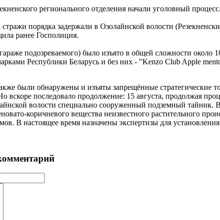
зекненского регионального отделения начали уголовный процесс
стражи порядка задержали в Озолайнской волости (Резекненский
щила ранее Госполиция.
 гараже подозреваемого) было изъято в общей сложности около
рками Республики Беларусь и без них - "Kenzo Club Apple mentol
кже были обнаружены и изъяты запрещённые стратегические тов
Но вскоре последовало продолжение: 15 августа, продолжая про
айнской волости специально сооруженный подземный тайник. В 
еновато-коричневого вещества неизвестного растительного прои
мов. В настоящее время назначены экспертизы для установления 
комментарий