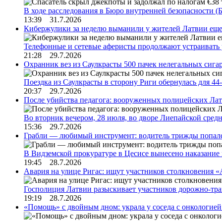
В ходе расследования в Бюро внутренней безопасности 
13:39 31.7.2026
Кибержулики за неделю выманили у жителей Латвии еще
Телефонные и сетевые аферисты продолжают устраивать
21:28 29.7.2026
Охранник вез из Саулкрасты 500 пачек нелегальных сигар
Поездка из Саулкрасты в сторону Риги обернулась для 4
20:37 29.7.2026
После убийства педагога: вооруженных полицейских Лат
Во вторник вечером, 28 июля, во дворе Лиепайской сре
15:36 29.7.2026
Грабли — любимый инструмент: водитель трижды попал
В Видземской прокуратуре в Цесисе вынесено наказани
19:45 28.7.2026
Авария на улице Ригас: ищут участников столкновения «A
Госполиция Латвии разыскивает участников дорожно-тр
19:19 28.7.2026
«Помощь» с двойным дном: украла у соседа с онкологией 