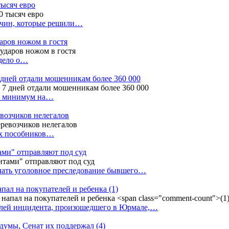
тысяч евро
жчин, которые решили…
даров ножом в гостя
 дело о…
7 дней отдали мошенникам более 360 000
ак минимум на…
евозчиков нелегалов
вух пособников…
тами" отправляют под суд
ачать уголовное преследование бывшего…
апал на покупателей и ребенка
(1)
елей инцидента, произошедшего в Юрмале,…
 думы, Сенат их поддержал
(4)