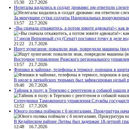
15:30 22.7.2026
Нелегалы кидались в солдат дровами: им ответили слезо
За минувшие сутки солдаты Национальных вооруженны
13:57 22.7.2026
«Вы сначала откажитесь, а потом зовите адвоката!»: как в
17 июля Верховный суд (Сенат) поставил точку в деле в
21:22 21.7.2026
Ищут хулиганов: повалили знак, повредили машины (вид
Восточное управление Рижского регионального управле
13:57 21.7.2026
Флешки в чайнике, телефоны в термосе, порошок в шорта
В июле в латвийских тюрьмах был зафиксирован целый 
19:40 20.7.2026
Тайник в полу: в Терехово с рентгеном и собакой нашли 
Сотрудники Таможенного управления Службы государств
12:52 17.7.2026
Юного поляка поймали с 6 нелегалами. Прокуратура нач
В Кедайнском районе Литвы был задержан 18-летний г
12:48 16.7.2026