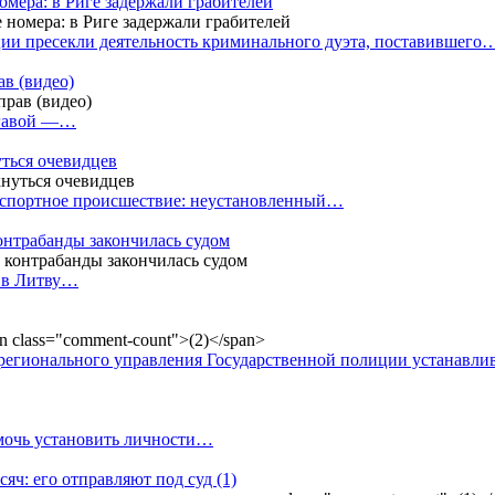
омера: в Риге задержали грабителей
ии пресекли деятельность криминального дуэта, поставившего
в (видео)
лгавой —…
уться очевидцев
анспортное происшествие: неустановленный…
контрабанды закончилась судом
и в Литву…
регионального управления Государственной полиции устанавл
омочь установить личности…
сяч: его отправляют под суд
(1)