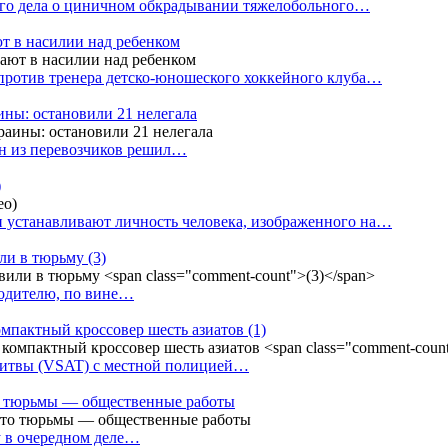
ого дела о циничном обкрадывании тяжелобольного…
т в насилии над ребенком
против тренера детско-юношеского хоккейного клуба…
аины: остановили 21 нелегала
ин из перевозчиков решил…
)
 устанавливают личность человека, изображенного на…
или в тюрьму
(3)
водителю, по вине…
омпактный кроссовер шесть азиатов
(1)
Литвы (VSAT) с местной полицией…
сто тюрьмы — общественные работы
у в очередном деле…