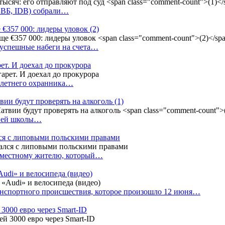
(БВБ, IDB) собрали…
 €357 000: лидеры уловок
(2)
 успешные набеги на счета…
ет. И доехал до прокурора
4-летнего охранника…
вии будут проверять на алкоголь
(1)
дней школы…
ся с липовыми польскими правами
е местному жителю, который…
udi» и велосипеда (видео)
анспортного происшествия, которое произошло 12 июня…
3000 евро через Smart-ID