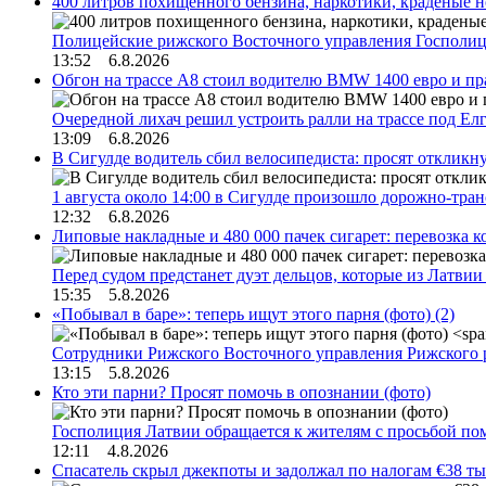
400 литров похищенного бензина, наркотики, краденые н
Полицейские рижского Восточного управления Госполиц
13:52 6.8.2026
Обгон на трассе А8 стоил водителю BMW 1400 евро и пра
Очередной лихач решил устроить ралли на трассе под Е
13:09 6.8.2026
В Сигулде водитель сбил велосипедиста: просят откликн
1 августа около 14:00 в Сигулде произошло дорожно-тр
12:32 6.8.2026
Липовые накладные и 480 000 пачек сигарет: перевозка 
Перед судом предстанет дуэт дельцов, которые из Латви
15:35 5.8.2026
«Побывал в баре»: теперь ищут этого парня (фото)
(2)
Сотрудники Рижского Восточного управления Рижского 
13:15 5.8.2026
Кто эти парни? Просят помочь в опознании (фото)
Госполиция Латвии обращается к жителям с просьбой п
12:11 4.8.2026
Спасатель скрыл джекпоты и задолжал по налогам €38 ты