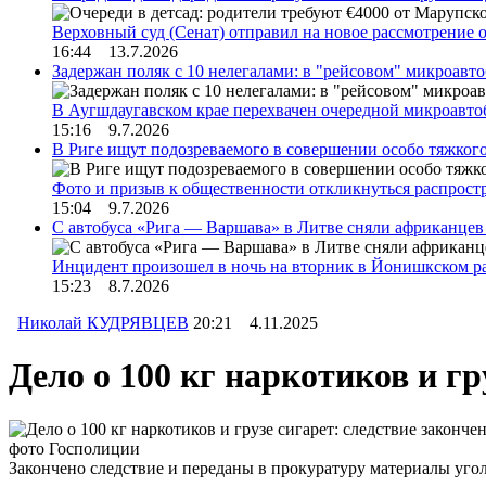
Верховный суд (Сенат) отправил на новое рассмотрение
16:44 13.7.2026
Задержан поляк с 10 нелегалами: в "рейсовом" микроав
В Аугшдаугавском крае перехвачен очередной микроавто
15:16 9.7.2026
В Риге ищут подозреваемого в совершении особо тяжког
Фото и призыв к общественности откликнуться распрос
15:04 9.7.2026
С автобуса «Рига — Варшава» в Литве сняли африканцев
Инцидент произошел в ночь на вторник в Йонишкском 
15:23 8.7.2026
Николай КУДРЯВЦЕВ
20:21 4.11.2025
Дело о 100 кг наркотиков и гр
фото Госполиции
Закончено следствие и переданы в прокуратуру материалы угол