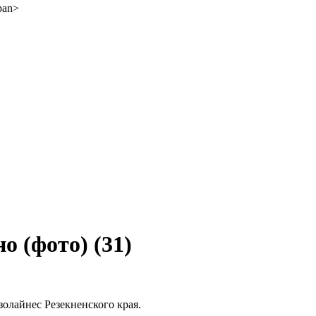
но (фото)
(31)
золайнес Резекненского края.