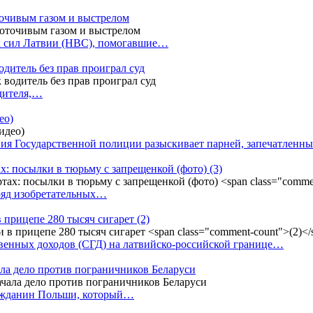
точивым газом и выстрелом
х сил Латвии (НВС), помогавшие…
одитель без прав проиграл суд
одителя,…
ео)
ния Государственной полиции разыскивает парней, запечатлен
х: посылки в тюрьму с запрещенкой (фото)
(3)
ряд изобретательных…
в прицепе 280 тысяч сигарет
(2)
енных доходов (СГД) на латвийско-российской границе…
ала дело против пограничников Беларуси
ражданин Польши, который…