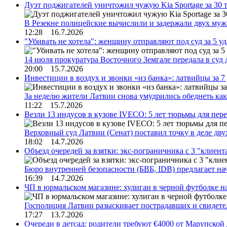
Дуэт поджигателей уничтожил чужую Kia Sportage за 30 
В Резекне полицейские вычислили и задержали двух му
12:28 16.7.2026
"Убивать не хотела": женщину отправляют под суд за 5 у
14 июля прокуратура Восточного Земгале передала в суд
20:00 15.7.2026
Инвестиции в воздух и звонки «из банка»: латвийцы за 
За неделю жители Латвии снова умудрились обеднеть к
11:22 15.7.2026
Везли 13 индусов в кузове IVECO: 5 лет тюрьмы для пер
Верховный суд Латвии (Сенат) поставил точку в деле д
18:02 14.7.2026
Объезд очередей за взятки: экс-пограничника с 3 "клиен
Бюро внутренней безопасности (БВБ, IDB) предлагает н
16:39 14.7.2026
ЧП в юрмальском магазине: хулиган в черной футболке н
Госполиция Латвии разыскивает пострадавших и свидет
17:27 13.7.2026
Очереди в детсад: родители требуют €4000 от Марупской