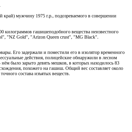
.
 край) мужчину 1975 г.р., подозреваемого в совершении
 100 килограммов гашишеподобного вещества неизвестного
", "NZ Gold", "Arizon Queen crust", "MG Black".
ары. Его задержали и поместили его в изолятор временного
цессуальные действия, полицейские обнаружили в лесном
нём было зарыто девять мешков, в которых находилось 83
схождения, похожего на гашиш. Общий вес составляет около
точного состава изъятых веществ.