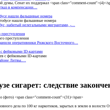
 отказ в компенсации…
тобусе нашли фальшивые номера
бус, набитый нелегальными мигрантами, -…
о преступления
транили оперативники Рижского Восточного…
 с фейковыми ID-картами
районе Литвы.…
узе сигарет: следствие законче
овного дела по 100 кг наркотиков, зарытых в землю в волости О