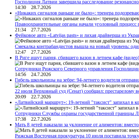
Госполиция Латвии завершила расследование резонансн
14:30 28.7.2026
«Никаких сигналов раньше не было»: тренера подозреваю
Правоохранительные органы начали уголовный процесс 
21:34 27.7.2026
Фейковое авто «Latvijas pasts» и лихая драйверша из Укр
Смекалка контрабандистов вышла на новый уровень: од
12:47 27.7.2026
В Риге ищут парня, сбившего вазон в летнем кафе (видео
Сотрудники Рижского Северного управления Госполиции
14:56 24.7.2026
Гибель школьницы на зебре: 94-летнего водителя отправ
22 июля Верховный суд (Сенат) сообщил: престарелому 
20:09 22.7.2026
«Латвийский маршрут»: 19-летний "таксист" запихал в к
Сотрудники Службы охраны государственной границы 
17:38 22.7.2026
Мать 8 детей наказали за уклонение от алиментов: вме
Рижская Восточная прокуратура 10 июля поставила точк