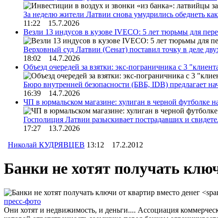
За неделю жители Латвии снова умудрились обеднеть к
11:22 15.7.2026
Везли 13 индусов в кузове IVECO: 5 лет тюрьмы для пер
Верховный суд Латвии (Сенат) поставил точку в деле д
18:02 14.7.2026
Объезд очередей за взятки: экс-пограничника с 3 "клиен
Бюро внутренней безопасности (БВБ, IDB) предлагает н
16:39 14.7.2026
ЧП в юрмальском магазине: хулиган в черной футболке н
Госполиция Латвии разыскивает пострадавших и свидет
17:27 13.7.2026
Николай КУДРЯВЦЕВ
13:12 17.2.2012
Банки не хотят получать ключ
пресс-фото
Они хотят и недвижимость, и деньги.... Ассоциация коммерче