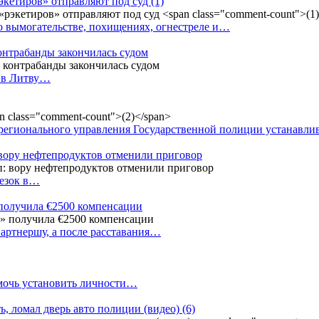
рэкетиров» отправляют под суд
(1)
о вымогательстве, похищениях, огнестреле и…
контрабанды закончилась судом
и в Литву…
регионального управления Государственной полиции устанавл
 вору нефтепродуктов отменили приговор
резок в…
 получила €2500 компенсации
артнершу, а после расставания…
омочь установить личности…
ь, ломал дверь авто полиции (видео)
(6)