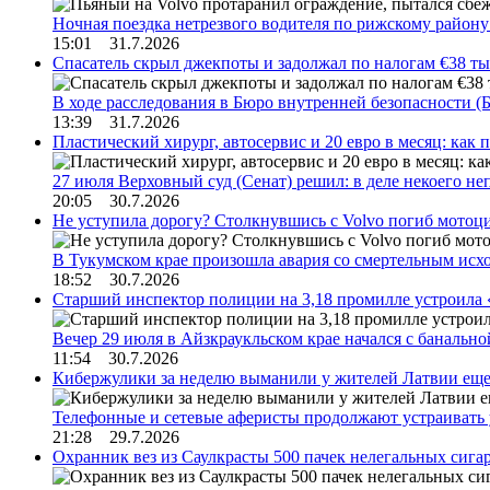
Ночная поездка нетрезвого водителя по рижскому район
15:01 31.7.2026
Спасатель скрыл джекпоты и задолжал по налогам €38 ты
В ходе расследования в Бюро внутренней безопасности 
13:39 31.7.2026
Пластический хирург, автосервис и 20 евро в месяц: ка
27 июля Верховный суд (Сенат) решил: в деле некоего 
20:05 30.7.2026
Не уступила дорогу? Столкнувшись с Volvo погиб мотоц
В Тукумском крае произошла авария со смертельным исх
18:52 30.7.2026
Старший инспектор полиции на 3,18 промилле устроила 
Вечер 29 июля в Айзкраукльском крае начался с банальн
11:54 30.7.2026
Кибержулики за неделю выманили у жителей Латвии еще
Телефонные и сетевые аферисты продолжают устраивать
21:28 29.7.2026
Охранник вез из Саулкрасты 500 пачек нелегальных сигар