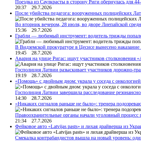
Поездка из Саулкрасты в сторону Риги обернулась для 4
20:37 29.7.2026
После убийства педагога: вооруженных полицейских Лат
Во вторник вечером, 28 июля, во дворе Лиепайской сре
15:36 29.7.2026
Грабли — любимый инструмент: водитель трижды попал
В Видземской прокуратуре в Цесисе вынесено наказани
19:45 28.7.2026
Авария на улице Ригас: ищут участников столкновения «A
Госполиция Латвии разыскивает участников дорожно-тр
19:19 28.7.2026
«Помощь» с двойным дном: украла у соседа с онкологией 
Госполиция Латвии завершила расследование резонансн
14:30 28.7.2026
«Никаких сигналов раньше не было»: тренера подозреваю
Правоохранительные органы начали уголовный процесс 
21:34 27.7.2026
Фейковое авто «Latvijas pasts» и лихая драйверша из Укр
Смекалка контрабандистов вышла на новый уровень: од