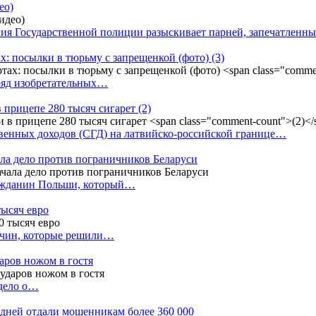
ео)
ния Государственной полиции разыскивает парней, запечатлен
х: посылки в тюрьму с запрещенкой (фото)
(3)
ряд изобретательных…
в прицепе 280 тысяч сигарет
(2)
енных доходов (СГД) на латвийско-российской границе…
ала дело против пограничников Беларуси
ражданин Польши, который…
тысяч евро
жчин, которые решили…
даров ножом в гостя
 дело о…
7 дней отдали мошенникам более 360 000