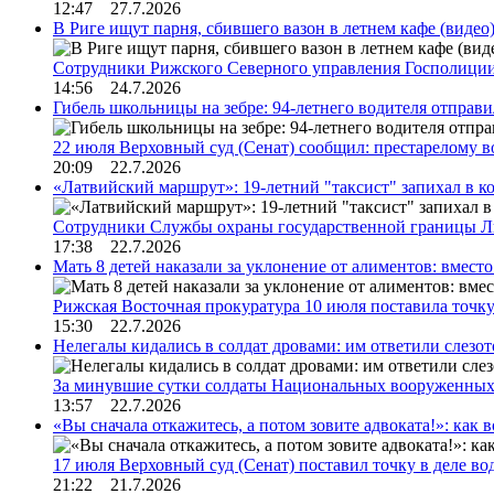
12:47 27.7.2026
В Риге ищут парня, сбившего вазон в летнем кафе (видео
Сотрудники Рижского Северного управления Госполиции
14:56 24.7.2026
Гибель школьницы на зебре: 94-летнего водителя отправ
22 июля Верховный суд (Сенат) сообщил: престарелому 
20:09 22.7.2026
«Латвийский маршрут»: 19-летний "таксист" запихал в к
Сотрудники Службы охраны государственной границы 
17:38 22.7.2026
Мать 8 детей наказали за уклонение от алиментов: вме
Рижская Восточная прокуратура 10 июля поставила точк
15:30 22.7.2026
Нелегалы кидались в солдат дровами: им ответили слезо
За минувшие сутки солдаты Национальных вооруженны
13:57 22.7.2026
«Вы сначала откажитесь, а потом зовите адвоката!»: как в
17 июля Верховный суд (Сенат) поставил точку в деле в
21:22 21.7.2026