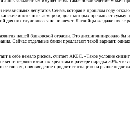
тся лишь заложенным имуществом. Такое нововведение может п
 независимых депутатов Сейма, которая в прошлом году отколол
риканские ипотечные заемщики, долг которых превышает сумму п
ий для них случившееся не повлечет. Латвийцы же даже после ра
азвития нашей банковской отрасли. Это дисциплинировало бы и 
ния. Сейчас отдельные банки предлагают такой вариант, однако
аит в себе немало рисков, считает АКБЛ. «Такое условие снизи
я ввести первый взнос по кредитам в размере порядка 30%, что 
 ее словам, нововведение продлит стагнацию на рынке недвижи