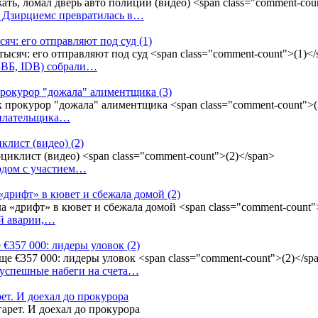
у Дзирциемс превратилась в…
сяч: его отправляют под суд
(1)
(БВБ, IDB) собрали…
к прокурор "дожала" алиментщика
(3)
неплательщика…
иклист (видео)
(2)
одом с участием…
«дрифт» в кювет и сбежала домой
(2)
ой аварии,…
 €357 000: лидеры уловок
(2)
 успешные набеги на счета…
ет. И доехал до прокурора