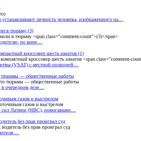
)
 устанавливают личность человека, изображенного на…
или в тюрьму
(3)
водителю, по вине…
омпактный кроссовер шесть азиатов
(1)
Литвы (VSAT) с местной полицией…
сто тюрьмы — общественные работы
у в очередном деле…
точивым газом и выстрелом
х сил Латвии (НВС), помогавшие…
одитель без прав проиграл суд
одителя,…