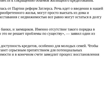
ривести к сокращению объемов жилищного кредитования.
ась от Партии реформ Затлерса. Речь идет о введении в нашей
риобретенного жилья, могут просто выехать из дома и
сставания с недвижимостью все равно могут остаться в долгу
банки, и заемщиков. Именно отсутствие такого порядка в
 это не решает проблемы по существу», — заявил один из
т доступность кредитов, особенно для молодых семей. Чтобы
станет серьезным препятствием для потенциальных
мости и в конечном счете замедлит процесс восстановления