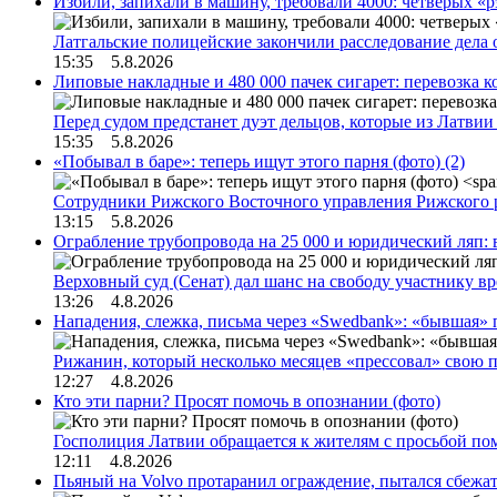
Избили, запихали в машину, требовали 4000: четверых «
Латгальские полицейские закончили расследование дела 
15:35 5.8.2026
Липовые накладные и 480 000 пачек сигарет: перевозка 
Перед судом предстанет дуэт дельцов, которые из Латви
15:35 5.8.2026
«Побывал в баре»: теперь ищут этого парня (фото)
(2)
Сотрудники Рижского Восточного управления Рижского 
13:15 5.8.2026
Ограбление трубопровода на 25 000 и юридический ляп:
Верховный суд (Сенат) дал шанс на свободу участнику в
13:26 4.8.2026
Нападения, слежка, письма через «Swedbank»: «бывшая»
Рижанин, который несколько месяцев «прессовал» свою п
12:27 4.8.2026
Кто эти парни? Просят помочь в опознании (фото)
Госполиция Латвии обращается к жителям с просьбой п
12:11 4.8.2026
Пьяный на Volvo протаранил ограждение, пытался сбежат