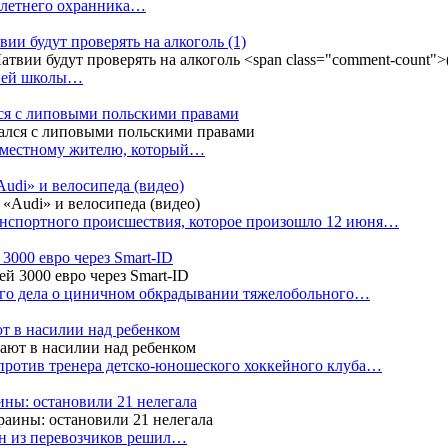
4-летнего охранника…
вии будут проверять на алкоголь
(1)
дней школы…
ся с липовыми польскими правами
е местному жителю, который…
udi» и велосипеда (видео)
анспортного происшествия, которое произошло 12 июня…
3000 евро через Smart-ID
ого дела о циничном обкрадывании тяжелобольного…
т в насилии над ребенком
против тренера детско-юношеского хоккейного клуба…
аины: остановили 21 нелегала
ин из перевозчиков решил…