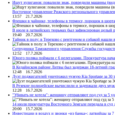
Ищут хулиганов: повалили знак, повредили машины (вид
Восточное управление Рижского регионального управле
13:57 21.7.2026
Флешки в чайнике, телефоны в термосе, порошок в шорта
В июле в латвийских тюрьмах был зафиксирован целый 
19:40 20.7.2026
Тайник в полу: в Терехово с рентгеном и собакой нашли 
Сотрудники Таможенного управления Службы государств
12:52 17.7.2026
Юного поляка поймали с 6 нелегалами. Прокуратура нач
В Кедайнском районе Литвы был задержан 18-летний г
12:48 16.7.2026
Дуэт поджигателей уничтожил чужую Kia Sportage за 30 
В Резекне полицейские вычислили и задержали двух му
12:28 16.7.2026
"Убивать не хотела": женщину отправляют под суд за 5 у
14 июля прокуратура Восточного Земгале передала в суд
20:00 15.7.2026
Инвестиции в воздух и звонки «из банка»: латвийцы за 