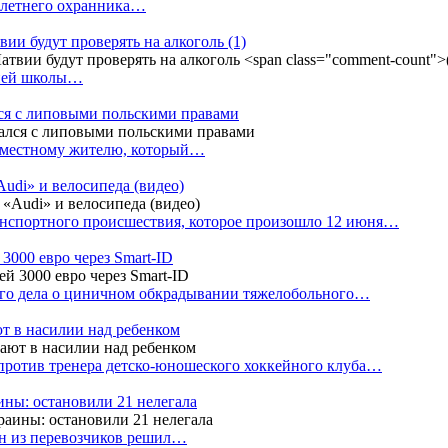
4-летнего охранника…
вии будут проверять на алкоголь
(1)
дней школы…
ся с липовыми польскими правами
е местному жителю, который…
udi» и велосипеда (видео)
анспортного происшествия, которое произошло 12 июня…
3000 евро через Smart-ID
ого дела о циничном обкрадывании тяжелобольного…
т в насилии над ребенком
против тренера детско-юношеского хоккейного клуба…
аины: остановили 21 нелегала
ин из перевозчиков решил…