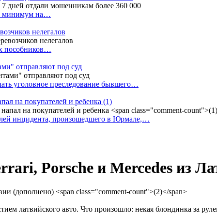
ак минимум на…
евозчиков нелегалов
вух пособников…
тами" отправляют под суд
ачать уголовное преследование бывшего…
апал на покупателей и ребенка
(1)
елей инцидента, произошедшего в Юрмале,…
rrari, Porsche и Mercedes из Л
ием латвийского авто. Что произошло: некая блондинка за руле