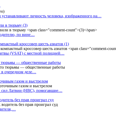
)
 устанавливают личность человека, изображенного на…
или в тюрьму
(3)
водителю, по вине…
омпактный кроссовер шесть азиатов
(1)
Литвы (VSAT) с местной полицией…
сто тюрьмы — общественные работы
у в очередном деле…
точивым газом и выстрелом
х сил Латвии (НВС), помогавшие…
одитель без прав проиграл суд
одителя,…