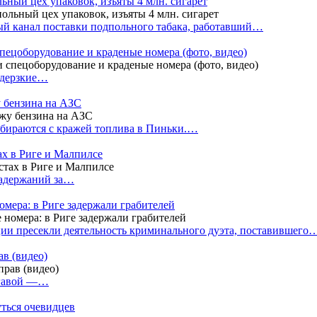
ный цех упаковок, изъяты 4 млн. сигарет
й канал поставки подпольного табака, работавший…
пецоборудование и краденые номера (фото, видео)
 дерзкие…
у бензина на АЗС
бираются с кражей топлива в Пиньки.…
ах в Риге и Малпилсе
задержаний за…
омера: в Риге задержали грабителей
ии пресекли деятельность криминального дуэта, поставившего
в (видео)
лгавой —…
уться очевидцев