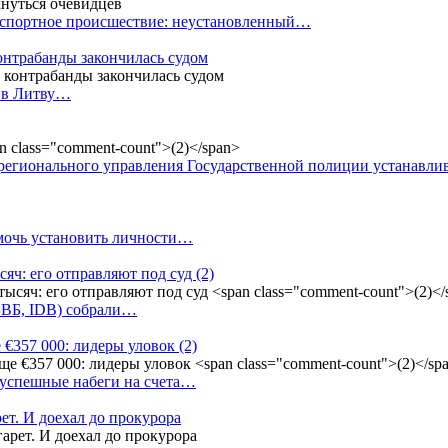
анспортное происшествие: неустановленный…
контрабанды закончилась судом
и в Литву…
регионального управления Государственной полиции устанавл
омочь установить личности…
сяч: его отправляют под суд
(2)
(БВБ, IDB) собрали…
 €357 000: лидеры уловок
(2)
 успешные набеги на счета…
ет. И доехал до прокурора