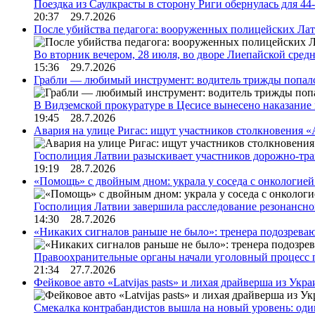
Поездка из Саулкрасты в сторону Риги обернулась для 4
20:37 29.7.2026
После убийства педагога: вооруженных полицейских Лат
Во вторник вечером, 28 июля, во дворе Лиепайской сре
15:36 29.7.2026
Грабли — любимый инструмент: водитель трижды попал
В Видземской прокуратуре в Цесисе вынесено наказани
19:45 28.7.2026
Авария на улице Ригас: ищут участников столкновения «A
Госполиция Латвии разыскивает участников дорожно-тр
19:19 28.7.2026
«Помощь» с двойным дном: украла у соседа с онкологией 
Госполиция Латвии завершила расследование резонансн
14:30 28.7.2026
«Никаких сигналов раньше не было»: тренера подозреваю
Правоохранительные органы начали уголовный процесс 
21:34 27.7.2026
Фейковое авто «Latvijas pasts» и лихая драйверша из Укр
Смекалка контрабандистов вышла на новый уровень: од