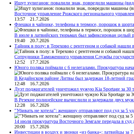
Ищут хулиганов: повалили знак, повредили машины (вид
Восточное управление Рижского регионального управле
13:57 21.7.2026
Флешки в чайнике, телефоны в термосе, порошок в шорта
В июле в латвийских тюрьмах был зафиксирован целый 
19:40 20.7.2026
Тайник в полу: в Терехово с рентгеном и собакой нашли 
Сотрудники Таможенного управления Службы государств
12:52 17.7.2026
Юного поляка поймали с 6 нелегалами. Прокуратура нач
В Кедайнском районе Литвы был задержан 18-летний г
12:48 16.7.2026
Дуэт поджигателей уничтожил чужую Kia Sportage за 30 
В Резекне полицейские вычислили и задержали двух му
12:28 16.7.2026
"Убивать не хотела": женщину отправляют под суд за 5 у
14 июля прокуратура Восточного Земгале передала в суд
20:00 15.7.2026
Инвестиции в воздух и звонки «из банка»: латвийцы за 