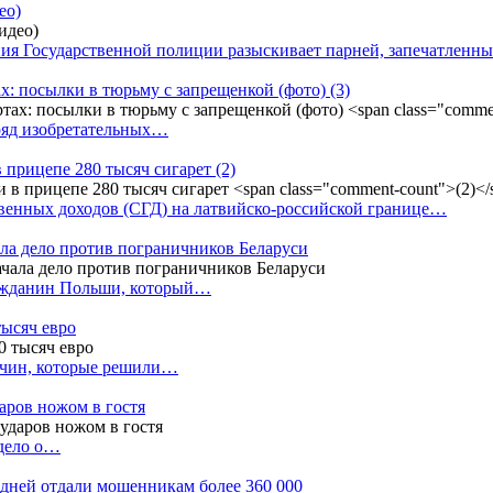
ео)
ния Государственной полиции разыскивает парней, запечатлен
х: посылки в тюрьму с запрещенкой (фото)
(3)
ряд изобретательных…
в прицепе 280 тысяч сигарет
(2)
енных доходов (СГД) на латвийско-российской границе…
ала дело против пограничников Беларуси
ражданин Польши, который…
тысяч евро
жчин, которые решили…
даров ножом в гостя
 дело о…
7 дней отдали мошенникам более 360 000