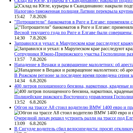
Склад на Югле, курьеры в Скандинавию: накрыли подполь
Налогово-таможенная полиция Латвии перекрыла крупны
15:42 7.8.2026
"Потрошители" банкоматов в Риге и Елгаве: применяли с
Весной текущего года по Риге и Елгаве были совершены
14:30 7.8.2026
Заправился и уехал: в Марупеском крае расследуют краж
Сотрудники Южно-Пририжского участка Госполиции раз
13:57 7.8.2026
Нападение в Вецаки и развращение малолетних: об арест
В Рижском регионе за последнее время проведена серия 
14:34 6.8.2026
400 литров похищенного бензина, наркотики, краденые н
Полицейские рижского Восточного управления Госполиц
13:52 6.8.2026
Обгон на трассе А8 стоил водителю BMW 1400 евро и пра
Очередной лихач решил устроить ралли на трассе под Е
13:09 6.8.2026
В Сигулде водитель сбил велосипедиста: просят откликн