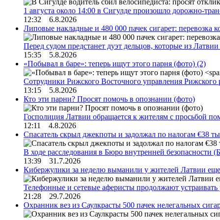
1 августа около 14:00 в Сигулде произошло дорожно-тр
12:32 6.8.2026
Липовые накладные и 480 000 пачек сигарет: перевозка 
Перед судом предстанет дуэт дельцов, которые из Латви
15:35 5.8.2026
«Побывал в баре»: теперь ищут этого парня (фото)
(2)
Сотрудники Рижского Восточного управления Рижского 
13:15 5.8.2026
Кто эти парни? Просят помочь в опознании (фото)
Госполиция Латвии обращается к жителям с просьбой п
12:11 4.8.2026
Спасатель скрыл джекпоты и задолжал по налогам €38 ты
В ходе расследования в Бюро внутренней безопасности 
13:39 31.7.2026
Кибержулики за неделю выманили у жителей Латвии еще
Телефонные и сетевые аферисты продолжают устраивать
21:28 29.7.2026
Охранник вез из Саулкрасты 500 пачек нелегальных сигар