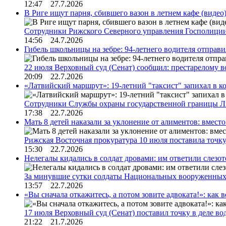
12:47 27.7.2026
В Риге ищут парня, сбившего вазон в летнем кафе (видео
Сотрудники Рижского Северного управления Госполиции
14:56 24.7.2026
Гибель школьницы на зебре: 94-летнего водителя отправ
22 июля Верховный суд (Сенат) сообщил: престарелому 
20:09 22.7.2026
«Латвийский маршрут»: 19-летний "таксист" запихал в к
Сотрудники Службы охраны государственной границы 
17:38 22.7.2026
Мать 8 детей наказали за уклонение от алиментов: вме
Рижская Восточная прокуратура 10 июля поставила точк
15:30 22.7.2026
Нелегалы кидались в солдат дровами: им ответили слезо
За минувшие сутки солдаты Национальных вооруженны
13:57 22.7.2026
«Вы сначала откажитесь, а потом зовите адвоката!»: как в
17 июля Верховный суд (Сенат) поставил точку в деле в
21:22 21.7.2026