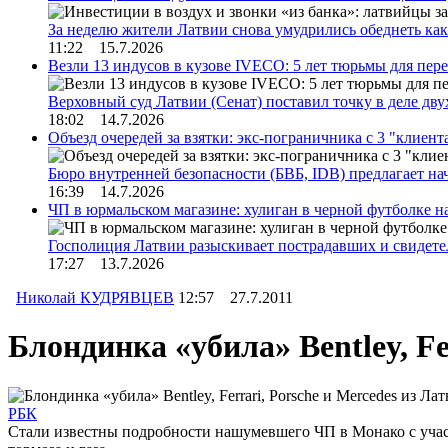
За неделю жители Латвии снова умудрились обеднеть к
11:22 15.7.2026
Везли 13 индусов в кузове IVECO: 5 лет тюрьмы для пер
Верховный суд Латвии (Сенат) поставил точку в деле д
18:02 14.7.2026
Объезд очередей за взятки: экс-пограничника с 3 "клиен
Бюро внутренней безопасности (БВБ, IDB) предлагает н
16:39 14.7.2026
ЧП в юрмальском магазине: хулиган в черной футболке н
Госполиция Латвии разыскивает пострадавших и свидет
17:27 13.7.2026
Николай КУДРЯВЦЕВ
12:57 27.7.2011
Блондинка «убила» Bentley, Fe
РБК
Стали известны подробности нашумевшего ЧП в Монако с участ