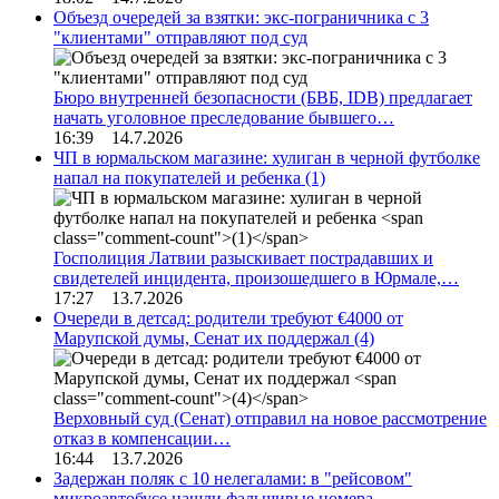
Объезд очередей за взятки: экс-пограничника с 3
"клиентами" отправляют под суд
Бюро внутренней безопасности (БВБ, IDB) предлагает
начать уголовное преследование бывшего…
16:39 14.7.2026
ЧП в юрмальском магазине: хулиган в черной футболке
напал на покупателей и ребенка
(1)
Госполиция Латвии разыскивает пострадавших и
свидетелей инцидента, произошедшего в Юрмале,…
17:27 13.7.2026
Очереди в детсад: родители требуют €4000 от
Марупской думы, Сенат их поддержал
(4)
Верховный суд (Сенат) отправил на новое рассмотрение
отказ в компенсации…
16:44 13.7.2026
Задержан поляк с 10 нелегалами: в "рейсовом"
микроавтобусе нашли фальшивые номера