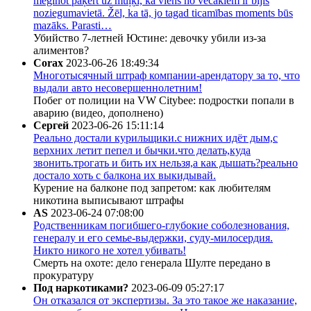
mēģinot paķert uz muļķi, ka viens no vecākiem ir bijis
noziegumavietā. Žēl, ka tā, jo tagad ticamības moments būs
mazāks. Parasti…
Убийство 7-летней Юстине: девочку убили из-за
алиментов?
Corax
2023-06-26 18:49:34
Многотысячный штраф компании-арендатору за то, что
выдали авто несовершеннолетним!
Побег от полиции на VW Citybee: подростки попали в
аварию (видео, дополнено)
Сергей
2023-06-26 15:11:14
Реально достали курильщики.с нижних идёт дым,с
верхних летит пепел и бычки.что делать,куда
звонить.трогать и бить их нельзя,а как дышать?реально
достало хоть с балкона их выкидывай.
Курение на балконе под запретом: как любителям
никотина выписывают штрафы
AS
2023-06-24 07:08:00
Родственникам погибшего-глубокие соболезнования,
генералу и его семье-выдержки, суду-милосердия.
Никто никого не хотел убивать!
Смерть на охоте: дело генерала Шулте передано в
прокуратуру
Под наркотиками?
2023-06-09 05:27:17
Он отказался от экспертизы. За это такое же наказание,