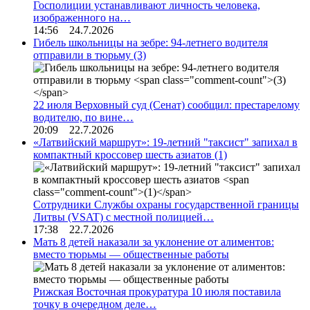
Госполиции устанавливают личность человека,
изображенного на…
14:56 24.7.2026
Гибель школьницы на зебре: 94-летнего водителя
отправили в тюрьму
(3)
22 июля Верховный суд (Сенат) сообщил: престарелому
водителю, по вине…
20:09 22.7.2026
«Латвийский маршрут»: 19-летний "таксист" запихал в
компактный кроссовер шесть азиатов
(1)
Сотрудники Службы охраны государственной границы
Литвы (VSAT) с местной полицией…
17:38 22.7.2026
Мать 8 детей наказали за уклонение от алиментов:
вместо тюрьмы — общественные работы
Рижская Восточная прокуратура 10 июля поставила
точку в очередном деле…