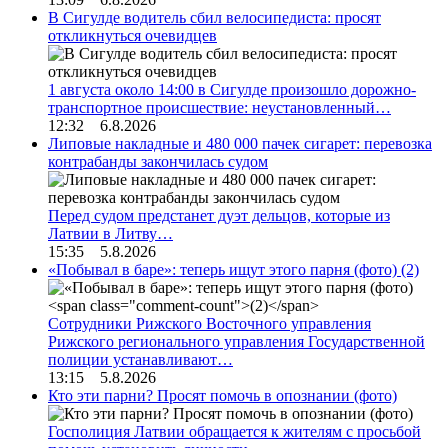
В Сигулде водитель сбил велосипедиста: просят
откликнуться очевидцев
1 августа около 14:00 в Сигулде произошло дорожно-
транспортное происшествие: неустановленный…
12:32 6.8.2026
Липовые накладные и 480 000 пачек сигарет: перевозка
контрабанды закончилась судом
Перед судом предстанет дуэт дельцов, которые из
Латвии в Литву…
15:35 5.8.2026
«Побывал в баре»: теперь ищут этого парня (фото)
(2)
Сотрудники Рижского Восточного управления
Рижского регионального управления Государственной
полиции устанавливают…
13:15 5.8.2026
Кто эти парни? Просят помочь в опознании (фото)
Госполиция Латвии обращается к жителям с просьбой