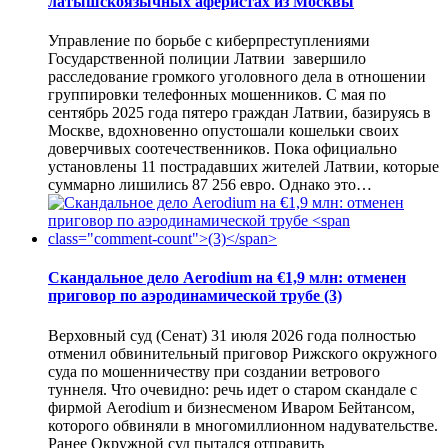
латышскоязычных аферистах из Москвы
Управление по борьбе с киберпреступлениями
Государственной полиции Латвии завершило
расследование громкого уголовного дела в отношении
группировки телефонных мошенников. С мая по
сентябрь 2025 года пятеро граждан Латвии, базируясь в
Москве, вдохновенно опустошали кошельки своих
доверчивых соотечественников. Пока официально
установлены 11 пострадавших жителей Латвии, которые
суммарно лишились 87 256 евро. Однако это…
Скандальное дело Aerodium на €1,9 млн: отменен
приговор по аэродинамической трубе
(3)
Верховный суд (Сенат) 31 июля 2026 года полностью
отменил обвинительный приговор Рижского окружного
суда по мошенничеству при создании ветрового
туннеля. Что очевидно: речь идет о старом скандале с
фирмой Aerodium и бизнесменом Иваром Бейтансом,
которого обвиняли в многомиллионном надувательстве.
Ранее Окружной суд пытался отправить