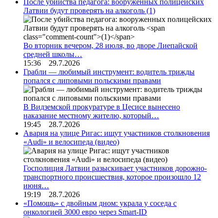
После убийства педагога: вооруженных полицейских
Латвии будут проверять на алкоголь
(1)
Во вторник вечером, 28 июля, во дворе Лиепайской
средней школы…
15:36 29.7.2026
Грабли — любимый инструмент: водитель трижды
попался с липовыми польскими правами
В Видземской прокуратуре в Цесисе вынесено
наказание местному жителю, который…
19:45 28.7.2026
Авария на улице Ригас: ищут участников столкновения
«Audi» и велосипеда (видео)
Госполиция Латвии разыскивает участников дорожно-
транспортного происшествия, которое произошло 12
июня…
19:19 28.7.2026
«Помощь» с двойным дном: украла у соседа с
онкологией 3000 евро через Smart-ID