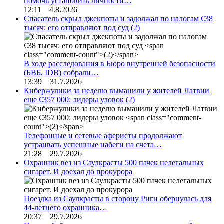
помочь установить личности…
12:11 4.8.2026
Спасатель скрыл джекпоты и задолжал по налогам €38
тысяч: его отправляют под суд
(2)
В ходе расследования в Бюро внутренней безопасности
(БВБ, IDB) собрали…
13:39 31.7.2026
Кибержулики за неделю выманили у жителей Латвии
еще €357 000: лидеры уловок
(2)
Телефонные и сетевые аферисты продолжают
устраивать успешные набеги на счета…
21:28 29.7.2026
Охранник вез из Саулкрасты 500 пачек нелегальных
сигарет. И доехал до прокурора
Поездка из Саулкрасты в сторону Риги обернулась для
44-летнего охранника…
20:37 29.7.2026