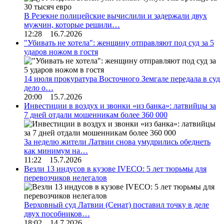
В Резекне полицейские вычислили и задержали двух
мужчин, которые решили…
12:28 16.7.2026
"Убивать не хотела": женщину отправляют под суд за 5
ударов ножом в гостя
14 июля прокуратура Восточного Земгале передала в суд
дело о…
20:00 15.7.2026
Инвестиции в воздух и звонки «из банка»: латвийцы за
7 дней отдали мошенникам более 360 000
За неделю жители Латвии снова умудрились обеднеть
как минимум на…
11:22 15.7.2026
Везли 13 индусов в кузове IVECO: 5 лет тюрьмы для
перевозчиков нелегалов
Верховный суд Латвии (Сенат) поставил точку в деле
двух пособников…
18:02 14.7.2026