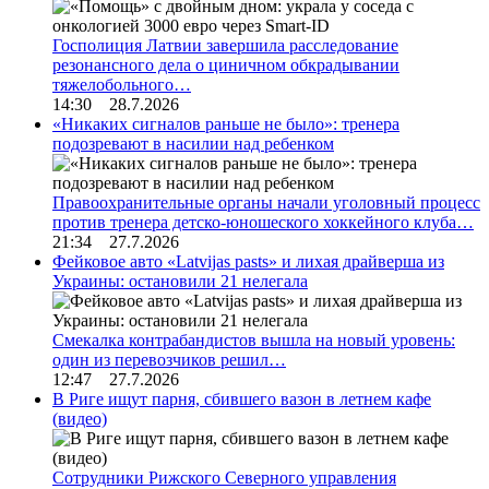
Госполиция Латвии завершила расследование
резонансного дела о циничном обкрадывании
тяжелобольного…
14:30 28.7.2026
«Никаких сигналов раньше не было»: тренера
подозревают в насилии над ребенком
Правоохранительные органы начали уголовный процесс
против тренера детско-юношеского хоккейного клуба…
21:34 27.7.2026
Фейковое авто «Latvijas pasts» и лихая драйверша из
Украины: остановили 21 нелегала
Смекалка контрабандистов вышла на новый уровень:
один из перевозчиков решил…
12:47 27.7.2026
В Риге ищут парня, сбившего вазон в летнем кафе
(видео)
Сотрудники Рижского Северного управления