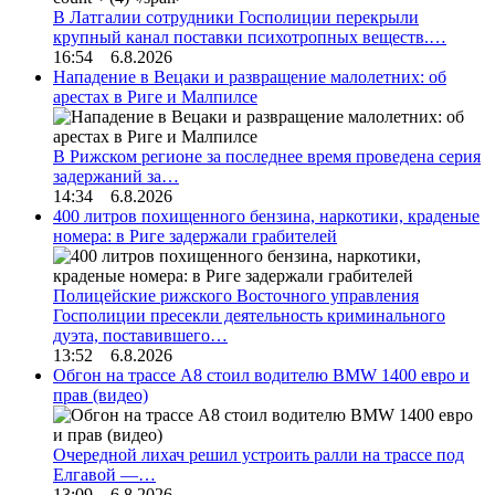
В Латгалии сотрудники Госполиции перекрыли
крупный канал поставки психотропных веществ.…
16:54 6.8.2026
Нападение в Вецаки и развращение малолетних: об
арестах в Риге и Малпилсе
В Рижском регионе за последнее время проведена серия
задержаний за…
14:34 6.8.2026
400 литров похищенного бензина, наркотики, краденые
номера: в Риге задержали грабителей
Полицейские рижского Восточного управления
Госполиции пресекли деятельность криминального
дуэта, поставившего…
13:52 6.8.2026
Обгон на трассе А8 стоил водителю BMW 1400 евро и
прав (видео)
Очередной лихач решил устроить ралли на трассе под
Елгавой —…
13:09 6.8.2026