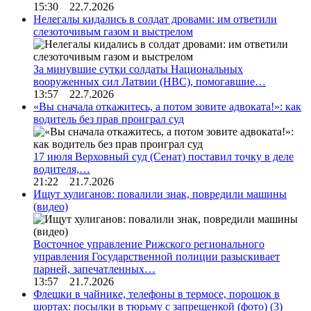
15:30 22.7.2026
Нелегалы кидались в солдат дровами: им ответили
слезоточивым газом и выстрелом
За минувшие сутки солдаты Национальных
вооруженных сил Латвии (НВС), помогавшие…
13:57 22.7.2026
«Вы сначала откажитесь, а потом зовите адвоката!»: как
водитель без прав проиграл суд
17 июля Верховный суд (Сенат) поставил точку в деле
водителя,…
21:22 21.7.2026
Ищут хулиганов: повалили знак, повредили машины
(видео)
Восточное управление Рижского регионального
управления Государственной полиции разыскивает
парней, запечатленных…
13:57 21.7.2026
Флешки в чайнике, телефоны в термосе, порошок в
шортах: посылки в тюрьму с запрещенкой (фото)
(3)