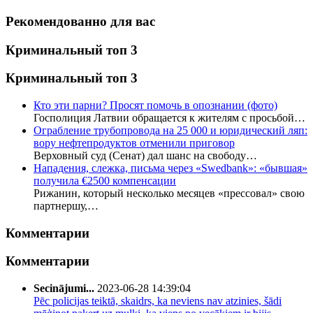
Рекомендованно для вас
Криминальный топ 3
Криминальный топ 3
Кто эти парни? Просят помочь в опознании (фото)
Госполиция Латвии обращается к жителям с просьбой…
Ограбление трубопровода на 25 000 и юридический ляп:
вору нефтепродуктов отменили приговор
Верховный суд (Сенат) дал шанс на свободу…
Нападения, слежка, письма через «Swedbank»: «бывшая»
получила €2500 компенсации
Рижанин, который несколько месяцев «прессовал» свою
партнершу,…
Комментарии
Комментарии
Secinājumi...
2023-06-28 14:39:04
Pēc policijas teiktā, skaidrs, ka neviens nav atzinies, šādi