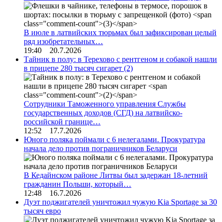
В июле в латвийских тюрьмах был зафиксирован целый
ряд изобретательных…
19:40 20.7.2026
Тайник в полу: в Терехово с рентгеном и собакой нашли
в прицепе 280 тысяч сигарет
(2)
Сотрудники Таможенного управления Службы
государственных доходов (СГД) на латвийско-
российской границе…
12:52 17.7.2026
Юного поляка поймали с 6 нелегалами. Прокуратура
начала дело против пограничников Беларуси
В Кедайнском районе Литвы был задержан 18-летний
гражданин Польши, который…
12:48 16.7.2026
Дуэт поджигателей уничтожил чужую Kia Sportage за 30
тысяч евро