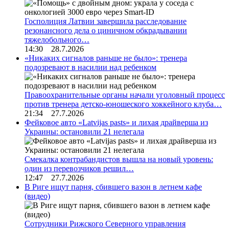
Госполиция Латвии завершила расследование
резонансного дела о циничном обкрадывании
тяжелобольного…
14:30 28.7.2026
«Никаких сигналов раньше не было»: тренера
подозревают в насилии над ребенком
Правоохранительные органы начали уголовный процесс
против тренера детско-юношеского хоккейного клуба…
21:34 27.7.2026
Фейковое авто «Latvijas pasts» и лихая драйверша из
Украины: остановили 21 нелегала
Смекалка контрабандистов вышла на новый уровень:
один из перевозчиков решил…
12:47 27.7.2026
В Риге ищут парня, сбившего вазон в летнем кафе
(видео)
Сотрудники Рижского Северного управления