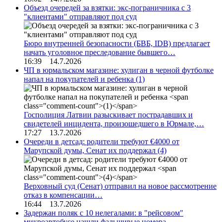
Объезд очередей за взятки: экс-пограничника с 3
"клиентами" отправляют под суд
Бюро внутренней безопасности (БВБ, IDB) предлагает
начать уголовное преследование бывшего…
16:39 14.7.2026
ЧП в юрмальском магазине: хулиган в черной футболке
напал на покупателей и ребенка
(1)
Госполиция Латвии разыскивает пострадавших и
свидетелей инцидента, произошедшего в Юрмале,…
17:27 13.7.2026
Очереди в детсад: родители требуют €4000 от
Марупской думы, Сенат их поддержал
(4)
Верховный суд (Сенат) отправил на новое рассмотрение
отказ в компенсации…
16:44 13.7.2026
Задержан поляк с 10 нелегалами: в "рейсовом"
микроавтобусе нашли фальшивые номера