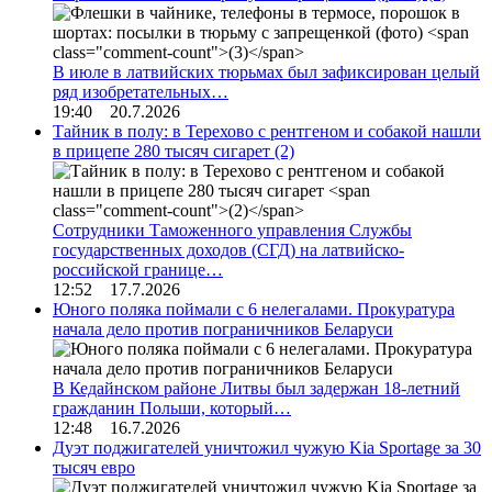
В июле в латвийских тюрьмах был зафиксирован целый
ряд изобретательных…
19:40 20.7.2026
Тайник в полу: в Терехово с рентгеном и собакой нашли
в прицепе 280 тысяч сигарет
(2)
Сотрудники Таможенного управления Службы
государственных доходов (СГД) на латвийско-
российской границе…
12:52 17.7.2026
Юного поляка поймали с 6 нелегалами. Прокуратура
начала дело против пограничников Беларуси
В Кедайнском районе Литвы был задержан 18-летний
гражданин Польши, который…
12:48 16.7.2026
Дуэт поджигателей уничтожил чужую Kia Sportage за 30
тысяч евро