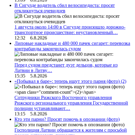
В Сигулде водитель сбил велосипедиста: просят
откликнуться очевидцев
1 августа около 14:00 в Сигулде произошло дорожно-
транспортное происшествие: неустановленный…
12:32 6.8.2026
Липовые накладные и 480 000 пачек сигарет: перевозка
контрабанды закончилась судом
Перед судом предстанет дуэт дельцов, которые из
Латвии в Литву…
15:35 5.8.2026
«Побывал в баре»: теперь ищут этого парня (фото)
(2)
Сотрудники Рижского Восточного управления
Рижского регионального управления Государственной
полиции устанавливают…
13:15 5.8.2026
Кто эти парни? Просят помочь в опознании (фото)
Госполиция Латвии обращается к жителям с просьбой