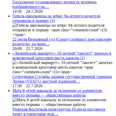
Госполиции устанавливают личность человека,
изображенного на…
14:56 24.7.2026
Гибель школьницы на зебре: 94-летнего водителя
отправили в тюрьму
(3)
22 июля Верховный суд (Сенат) сообщил: престарелому
водителю, по вине…
20:09 22.7.2026
«Латвийский маршрут»: 19-летний "таксист" запихал в
компактный кроссовер шесть азиатов
(1)
Сотрудники Службы охраны государственной границы
Литвы (VSAT) с местной полицией…
17:38 22.7.2026
Мать 8 детей наказали за уклонение от алиментов:
вместо тюрьмы — общественные работы
Рижская Восточная прокуратура 10 июля поставила
точку в очередном деле…