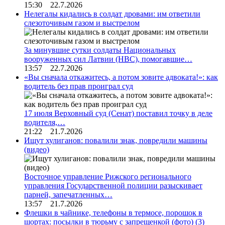
15:30 22.7.2026
Нелегалы кидались в солдат дровами: им ответили
слезоточивым газом и выстрелом
За минувшие сутки солдаты Национальных
вооруженных сил Латвии (НВС), помогавшие…
13:57 22.7.2026
«Вы сначала откажитесь, а потом зовите адвоката!»: как
водитель без прав проиграл суд
17 июля Верховный суд (Сенат) поставил точку в деле
водителя,…
21:22 21.7.2026
Ищут хулиганов: повалили знак, повредили машины
(видео)
Восточное управление Рижского регионального
управления Государственной полиции разыскивает
парней, запечатленных…
13:57 21.7.2026
Флешки в чайнике, телефоны в термосе, порошок в
шортах: посылки в тюрьму с запрещенкой (фото)
(3)