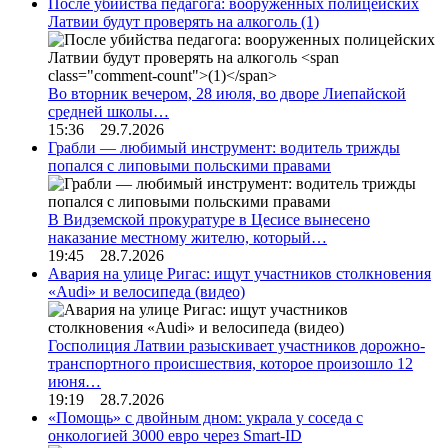
После убийства педагога: вооруженных полицейских
Латвии будут проверять на алкоголь
(1)
Во вторник вечером, 28 июля, во дворе Лиепайской
средней школы…
15:36 29.7.2026
Грабли — любимый инструмент: водитель трижды
попался с липовыми польскими правами
В Видземской прокуратуре в Цесисе вынесено
наказание местному жителю, который…
19:45 28.7.2026
Авария на улице Ригас: ищут участников столкновения
«Audi» и велосипеда (видео)
Госполиция Латвии разыскивает участников дорожно-
транспортного происшествия, которое произошло 12
июня…
19:19 28.7.2026
«Помощь» с двойным дном: украла у соседа с
онкологией 3000 евро через Smart-ID