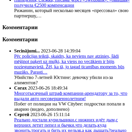
получила €2500 компенсации
Рижанин, который несколько месяцев «прессовал» свою
партнершу,…
Комментарии
Комментарии
Secinājumi...
2023-06-28 14:39:04
Pēc policijas teiktā, skaidrs, ka neviens nav atzinies, šādi
mēģinot paķert uz muļķi, ka viens no vecākiem ir bijis
noziegumavietā. Žēl, ka tā, jo tagad ticamības moments būs
mazāks. Parasti…
Убийство 7-летней Юстине: девочку убили из-за
алиментов?
Corax
2023-06-26 18:49:34
Многотысячный штраф компании-арендатору за то, что
выдали авто несовершеннолетним!
Побег от полиции на VW Citybee: подростки попали в
аварию (видео, дополнено)
Сергей
2023-06-26 15:11:14
Реально достали курильщики.с нижних идёт дым,с
верхних летит пепел и бычки.что делать,куда
звонить.трогать и бить их нельзя,а как дышать?реально