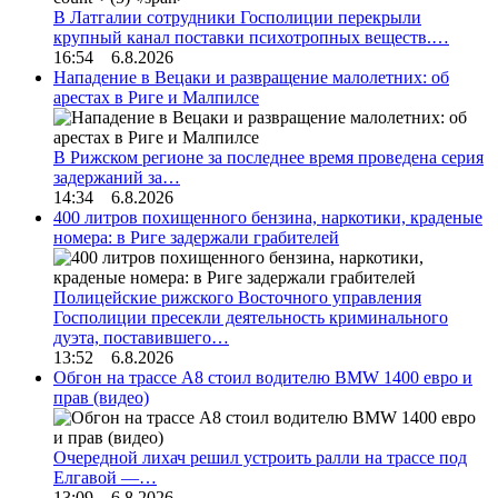
В Латгалии сотрудники Госполиции перекрыли
крупный канал поставки психотропных веществ.…
16:54 6.8.2026
Нападение в Вецаки и развращение малолетних: об
арестах в Риге и Малпилсе
В Рижском регионе за последнее время проведена серия
задержаний за…
14:34 6.8.2026
400 литров похищенного бензина, наркотики, краденые
номера: в Риге задержали грабителей
Полицейские рижского Восточного управления
Госполиции пресекли деятельность криминального
дуэта, поставившего…
13:52 6.8.2026
Обгон на трассе А8 стоил водителю BMW 1400 евро и
прав (видео)
Очередной лихач решил устроить ралли на трассе под
Елгавой —…
13:09 6.8.2026