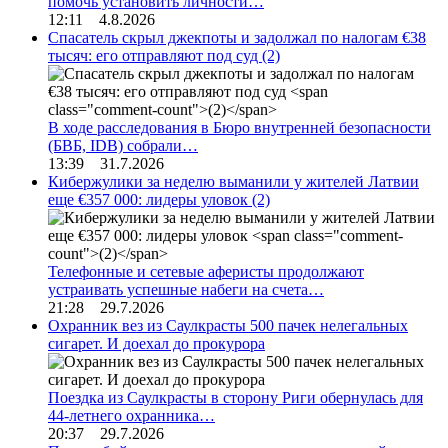
помочь установить личности…
12:11 4.8.2026
Спасатель скрыл джекпоты и задолжал по налогам €38
тысяч: его отправляют под суд
(2)
В ходе расследования в Бюро внутренней безопасности
(БВБ, IDB) собрали…
13:39 31.7.2026
Кибержулики за неделю выманили у жителей Латвии
еще €357 000: лидеры уловок
(2)
Телефонные и сетевые аферисты продолжают
устраивать успешные набеги на счета…
21:28 29.7.2026
Охранник вез из Саулкрасты 500 пачек нелегальных
сигарет. И доехал до прокурора
Поездка из Саулкрасты в сторону Риги обернулась для
44-летнего охранника…
20:37 29.7.2026