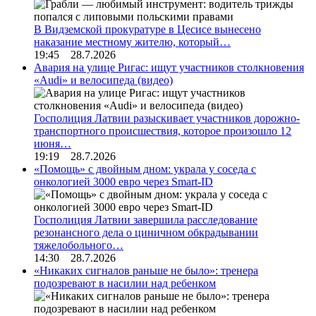
В Видземской прокуратуре в Цесисе вынесено
наказание местному жителю, который…
19:45 28.7.2026
Авария на улице Ригас: ищут участников столкновения
«Audi» и велосипеда (видео)
Госполиция Латвии разыскивает участников дорожно-
транспортного происшествия, которое произошло 12
июня…
19:19 28.7.2026
«Помощь» с двойным дном: украла у соседа с
онкологией 3000 евро через Smart-ID
Госполиция Латвии завершила расследование
резонансного дела о циничном обкрадывании
тяжелобольного…
14:30 28.7.2026
«Никаких сигналов раньше не было»: тренера
подозревают в насилии над ребенком