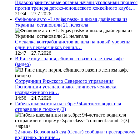
Правоохранительные органы начали уголовный процесс
против тренера детско-юношеского хоккейного клуба…
21:34 27.7.2026
Фейковое авто «Latvijas pasts» и лихая драйверша из
Украины: остановили 21 нелегала
Смекалка контрабандистов вышла на новый уровень:
один из перевозчиков решил…
12:47 27.7.2026
В Риге ищут парня, сбившего вазон в летнем кафе
(видео)
Сотрудники Рижского Северного управления
Госполиции устанавливают личность человека,
изображенного на…
14:56 24.7.2026
Гибель школьницы на зебре: 94-летнего водителя
отправили в тюрьму
(3)
22 июля Верховный суд (Сенат) сообщил: престарелому
водителю, по вине…