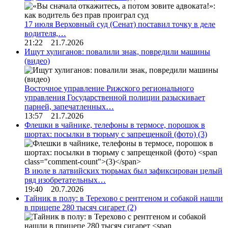
17 июля Верховный суд (Сенат) поставил точку в деле
водителя,…
21:22 21.7.2026
Ищут хулиганов: повалили знак, повредили машины
(видео)
Восточное управление Рижского регионального
управления Государственной полиции разыскивает
парней, запечатленных…
13:57 21.7.2026
Флешки в чайнике, телефоны в термосе, порошок в
шортах: посылки в тюрьму с запрещенкой (фото)
(3)
В июле в латвийских тюрьмах был зафиксирован целый
ряд изобретательных…
19:40 20.7.2026
Тайник в полу: в Терехово с рентгеном и собакой нашли
в прицепе 280 тысяч сигарет
(2)