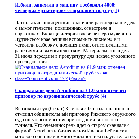
Избили, запихали в машину, требовали 4000:
четверых «рэкетиров» отправляют под суд
(1)
Латгальские полицейские закончили расследование дела
о вымогательстве, похищениях, огнестреле и
наркотиках. Вкратце история такая: четверо мужчин в
Лудзенском крае решили вспомнить лихие 90-е и
устроили разборку с похищениями, огнестрельными
ранениями и вымогательством. Материалы этого дела
31 июля переданы в прокуратуру для начала уголовного
преследования.
Скандальное дело Aerodium на €1,9 млн: отменен
приговор по аэродинамической трубе
(4)
Верховный суд (Сенат) 31 июля 2026 года полностью
отменил обвинительный приговор Рижского окружного
суда по мошенничеству при создании ветрового
туннеля. Что очевидно: речь идет о старом скандале с
фирмой Aerodium и бизнесменом Иваром Бейтансом,
которого обвиняли в многомиллионном надувательстве.