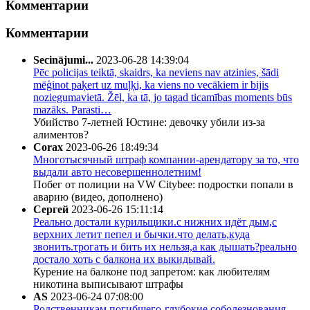
Комментарии
Комментарии
Secinājumi...
2023-06-28 14:39:04
Pēc policijas teiktā, skaidrs, ka neviens nav atzinies, šādi
mēģinot paķert uz muļķi, ka viens no vecākiem ir bijis
noziegumavietā. Žēl, ka tā, jo tagad ticamības moments būs
mazāks. Parasti…
Убийство 7-летней Юстине: девочку убили из-за
алиментов?
Corax
2023-06-26 18:49:34
Многотысячный штраф компании-арендатору за то, что
выдали авто несовершеннолетним!
Побег от полиции на VW Citybee: подростки попали в
аварию (видео, дополнено)
Сергей
2023-06-26 15:11:14
Реально достали курильщики.с нижних идёт дым,с
верхних летит пепел и бычки.что делать,куда
звонить.трогать и бить их нельзя,а как дышать?реально
достало хоть с балкона их выкидывай.
Курение на балконе под запретом: как любителям
никотина выписывают штрафы
AS
2023-06-24 07:08:00
Родственникам погибшего-глубокие соболезнования,