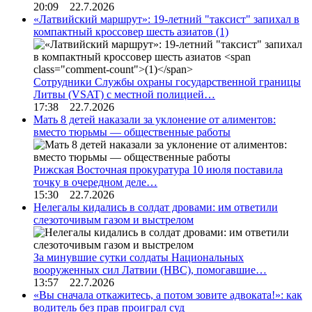
20:09 22.7.2026
«Латвийский маршрут»: 19-летний "таксист" запихал в
компактный кроссовер шесть азиатов
(1)
Сотрудники Службы охраны государственной границы
Литвы (VSAT) с местной полицией…
17:38 22.7.2026
Мать 8 детей наказали за уклонение от алиментов:
вместо тюрьмы — общественные работы
Рижская Восточная прокуратура 10 июля поставила
точку в очередном деле…
15:30 22.7.2026
Нелегалы кидались в солдат дровами: им ответили
слезоточивым газом и выстрелом
За минувшие сутки солдаты Национальных
вооруженных сил Латвии (НВС), помогавшие…
13:57 22.7.2026
«Вы сначала откажитесь, а потом зовите адвоката!»: как
водитель без прав проиграл суд