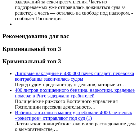
задержаний за секс-преступления. Часть из
подозреваемых уже отправилась дожидаться суда за
решетку, а часть — осталась на свободе под надзором, -
сообщает Госполиция.
Рекомендованно для вас
Криминальный топ 3
Криминальный топ 3
Липовые накладные и 480 000 пачек сигарет: перевозка
контрабанды закончилась судом
Перед судом предстанет дуэт дельцов, которые из…
400 литров похищенного бензина, наркотики, краденые
номера: в Риге задержали грабителей
Полицейские рижского Восточного управления
Госполиции пресекли деятельность…
Избили, запихали в машину, требовали 4000: четверых
«рэкетиров» отправляют под суд
(1)
Латгальские полицейские закончили расследование дела
о вымогательстве,…