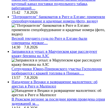
крупный канал поставки подпольного табака,
работавший…
15:42 7.8.2026
"Потрошители" банкоматов в Риге и Елгаве: применяли
спецоборудование и краденые номера (фото, видео)
Весной текущего года по Риге и Елгаве были
совершены дерзкие…
14:30 7.8.2026
Заправился и уехал: в Марупеском крае расследуют
кражу бензина на АЗС
Сотрудники Южно-Пририжского участка Госполиции
разбираются с кражей топлива в Пиньки.…
13:57 7.8.2026
Нападение в Вецаки и развращение малолетних: об
арестах в Риге и Малпилсе
В Рижском регионе за последнее время проведена серия
задержаний за…
14:34 6.8.2026