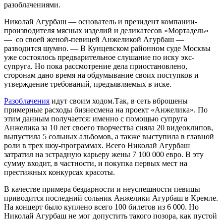
разоблачениями.
Николай Агурбаш — основатель и президент компании-
производителя мясных изделий и деликатесов «Мортадель»
— со своей женой-певицей Анжеликой Агурбаш —
разводится шумно. — В Кунцевском районном суде Москвы
уже состоялось предварительное слушание по иску экс-
супруга. Но пока рассмотрение дела приостановлено,
сторонам дано время на обдумывание своих поступков и
утверждение требований, предъявляемых в иске.
Разоблачения
идут своим ходом.Так, в сеть вброшены
примерные расходы бизнесмена на проект «Анжелика». По
этим данным получается: именно с помощью супруга
Анжелика за 10 лет своего творчества сняла 20 видеоклипов,
выпустила 5 сольных альбомов, а также выступила в главной
роли в трех шоу-программах. Всего Николай Агурбаш
затратил на эстрадную карьеру жены 7 100 000 евро. В эту
сумму входит, в частности, и покупка первых мест на
престижных конкурсах красоты.
В качестве примера бездарности и неуспешности певицы
приводится последний сольник Анжелики Агурбаш в Кремле.
На концерт было куплено всего 100 билетов из 6 000. Но
Николай Агурбаш не мог допустить такого позора, как пустой