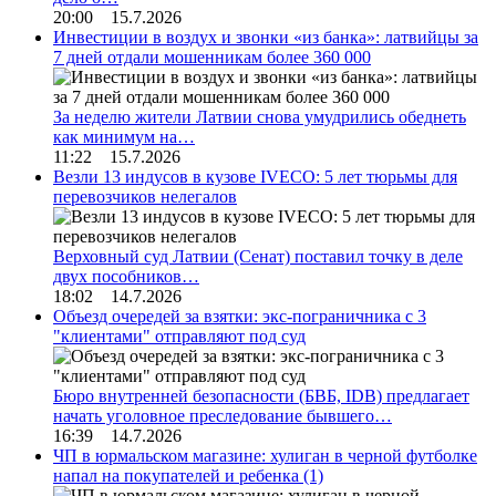
20:00 15.7.2026
Инвестиции в воздух и звонки «из банка»: латвийцы за
7 дней отдали мошенникам более 360 000
За неделю жители Латвии снова умудрились обеднеть
как минимум на…
11:22 15.7.2026
Везли 13 индусов в кузове IVECO: 5 лет тюрьмы для
перевозчиков нелегалов
Верховный суд Латвии (Сенат) поставил точку в деле
двух пособников…
18:02 14.7.2026
Объезд очередей за взятки: экс-пограничника с 3
"клиентами" отправляют под суд
Бюро внутренней безопасности (БВБ, IDB) предлагает
начать уголовное преследование бывшего…
16:39 14.7.2026
ЧП в юрмальском магазине: хулиган в черной футболке
напал на покупателей и ребенка
(1)