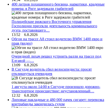
400 литров похищенного бензина, наркотики, краденые
номера: в Риге задержали грабителей
Полицейские рижского Восточного управления
Госполиции пресекли деятельность криминального
дуэта, поставившего…
13:52 6.8.2026
Обгон на трассе А8 стоил водителю BMW 1400 евро и
прав (видео)
Очередной лихач решил устроить ралли на трассе под
Елгавой —…
13:09 6.8.2026
В Сигулде водитель сбил велосипедиста: просят
откликнуться очевидцев
1 августа около 14:00 в Сигулде произошло дорожно-
транспортное происшествие: неустановленный…
12:32 6.8.2026
Липовые накладные и 480 000 пачек сигарет: перевозка
контрабанды закончилась судом