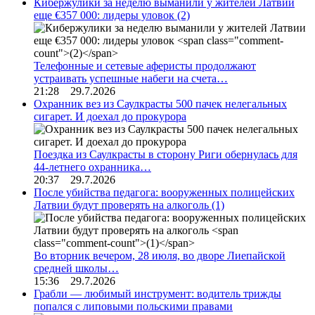
Кибержулики за неделю выманили у жителей Латвии
еще €357 000: лидеры уловок
(2)
Телефонные и сетевые аферисты продолжают
устраивать успешные набеги на счета…
21:28 29.7.2026
Охранник вез из Саулкрасты 500 пачек нелегальных
сигарет. И доехал до прокурора
Поездка из Саулкрасты в сторону Риги обернулась для
44-летнего охранника…
20:37 29.7.2026
После убийства педагога: вооруженных полицейских
Латвии будут проверять на алкоголь
(1)
Во вторник вечером, 28 июля, во дворе Лиепайской
средней школы…
15:36 29.7.2026
Грабли — любимый инструмент: водитель трижды
попался с липовыми польскими правами