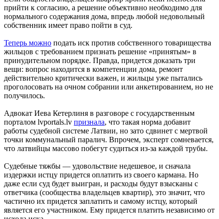
прийти к согласию, а решение объективно необходимо для
нормального содержания дома, впредь любой недовольный
собственник имеет право пойти в суд.
Теперь можно
подать иск против собственного товарищества
жильцов с требованием признать решение «принятым» в
принудительном порядке. Правда, придется доказать три
вещи: вопрос находится в компетенции дома, ремонт
действительно критически важен, и жильцы уже пытались
проголосовать на очном собрании или анкетированием, но не
получилось.
Адвокат Иева Кетерлиня в разговоре с государственным
порталом lvportals.lv
признала
, что такая норма добавит
работы судебной системе Латвии, но зато сдвинет с мертвой
точки коммунальный паралич. Впрочем, эксперт сомневается,
что латвийцы массово побегут судиться из-за каждой трубы.
Судебные тяжбы — удовольствие недешевое, и сначала
издержки истцу придется оплатить из своего кармана. Но
даже если суд будет выигран, и расходы будут взысканы с
ответчика (сообщества владельцев квартир), это значит, что
частично их придется заплатить и самому истцу, который
является его участником. Ему придется платить независимо от
исхода иска.