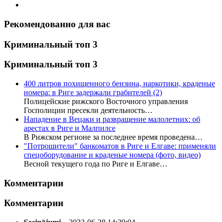
Рекомендованно для вас
Криминальный топ 3
Криминальный топ 3
400 литров похищенного бензина, наркотики, краденые
номера: в Риге задержали грабителей
(2)
Полицейские рижского Восточного управления
Госполиции пресекли деятельность…
Нападение в Вецаки и развращение малолетних: об
арестах в Риге и Малпилсе
В Рижском регионе за последнее время проведена…
"Потрошители" банкоматов в Риге и Елгаве: применяли
спецоборудование и краденые номера (фото, видео)
Весной текущего года по Риге и Елгаве…
Комментарии
Комментарии