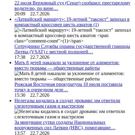
22 июля Верховный суд (Сенат) сообщил: престарелому
водителю, по вине…
20:09 22.7.2026
«Латвийский маршрут»: 19-летний "таксист" запихал в
компактный кроссовер шесть азиатов
(1)
Сотрудники Службы охраны государственной границы
Литвы (VSAT) с местной полицией…
17:38 22.7.2026
Мать 8 детей наказали за уклонение от алиментов:
вместо тюрьмы — общественные работы
Рижская Восточная прокуратура 10 июля поставила
точку в очередном деле…
15:30 22.7.2026
Нелегалы кидались в солдат дровами: им ответили
слезоточивым газом и выстрелом
За минувшие сутки солдаты Национальных
вооруженных сил Латвии (НВС), помогавшие…
13:57 22.7.2026