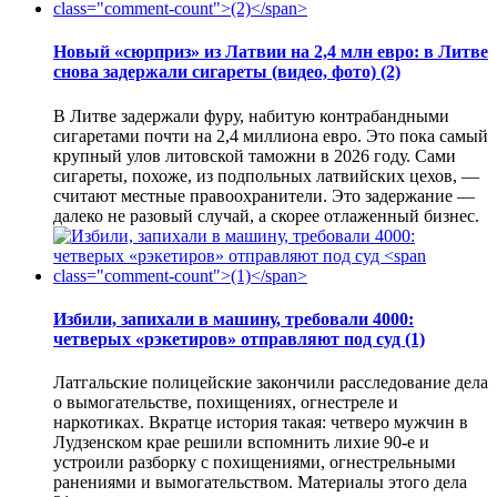
Новый «сюрприз» из Латвии на 2,4 млн евро: в Литве
снова задержали сигареты (видео, фото)
(2)
В Литве задержали фуру, набитую контрабандными
сигаретами почти на 2,4 миллиона евро. Это пока самый
крупный улов литовской таможни в 2026 году. Сами
сигареты, похоже, из подпольных латвийских цехов, —
считают местные правоохранители. Это задержание —
далеко не разовый случай, а скорее отлаженный бизнес.
Избили, запихали в машину, требовали 4000:
четверых «рэкетиров» отправляют под суд
(1)
Латгальские полицейские закончили расследование дела
о вымогательстве, похищениях, огнестреле и
наркотиках. Вкратце история такая: четверо мужчин в
Лудзенском крае решили вспомнить лихие 90-е и
устроили разборку с похищениями, огнестрельными
ранениями и вымогательством. Материалы этого дела