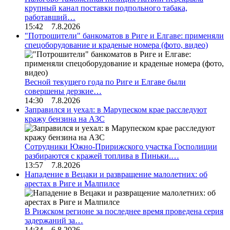
крупный канал поставки подпольного табака,
работавший…
15:42 7.8.2026
"Потрошители" банкоматов в Риге и Елгаве: применяли
спецоборудование и краденые номера (фото, видео)
Весной текущего года по Риге и Елгаве были
совершены дерзкие…
14:30 7.8.2026
Заправился и уехал: в Марупеском крае расследуют
кражу бензина на АЗС
Сотрудники Южно-Пририжского участка Госполиции
разбираются с кражей топлива в Пиньки.…
13:57 7.8.2026
Нападение в Вецаки и развращение малолетних: об
арестах в Риге и Малпилсе
В Рижском регионе за последнее время проведена серия
задержаний за…
14:34 6.8.2026