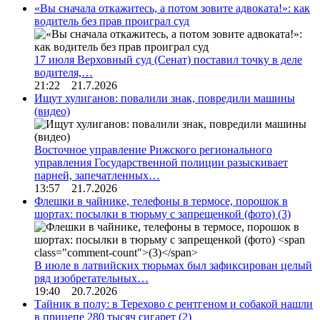
«Вы сначала откажитесь, а потом зовите адвоката!»: как
водитель без прав проиграл суд
17 июля Верховный суд (Сенат) поставил точку в деле
водителя,…
21:22 21.7.2026
Ищут хулиганов: повалили знак, повредили машины
(видео)
Восточное управление Рижского регионального
управления Государственной полиции разыскивает
парней, запечатленных…
13:57 21.7.2026
Флешки в чайнике, телефоны в термосе, порошок в
шортах: посылки в тюрьму с запрещенкой (фото)
(3)
В июле в латвийских тюрьмах был зафиксирован целый
ряд изобретательных…
19:40 20.7.2026
Тайник в полу: в Терехово с рентгеном и собакой нашли
в прицепе 280 тысяч сигарет
(2)