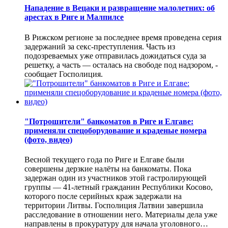
Нападение в Вецаки и развращение малолетних: об
арестах в Риге и Малпилсе
В Рижском регионе за последнее время проведена серия
задержаний за секс-преступления. Часть из
подозреваемых уже отправилась дожидаться суда за
решетку, а часть — осталась на свободе под надзором, -
сообщает Госполиция.
"Потрошители" банкоматов в Риге и Елгаве:
применяли спецоборудование и краденые номера
(фото, видео)
Весной текущего года по Риге и Елгаве были
совершены дерзкие налёты на банкоматы. Пока
задержан один из участников этой гастролирующей
группы — 41-летный гражданин Республики Косово,
которого после серийных краж задержали на
территории Литвы. Госполиция Латвии завершила
расследование в отношении него. Материалы дела уже
направлены в прокуратуру для начала уголовного…