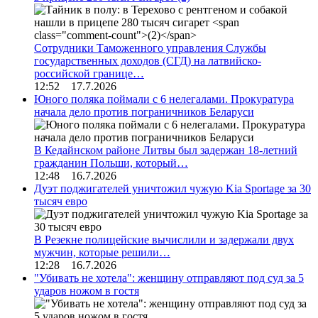
Сотрудники Таможенного управления Службы
государственных доходов (СГД) на латвийско-
российской границе…
12:52 17.7.2026
Юного поляка поймали с 6 нелегалами. Прокуратура
начала дело против пограничников Беларуси
В Кедайнском районе Литвы был задержан 18-летний
гражданин Польши, который…
12:48 16.7.2026
Дуэт поджигателей уничтожил чужую Kia Sportage за 30
тысяч евро
В Резекне полицейские вычислили и задержали двух
мужчин, которые решили…
12:28 16.7.2026
"Убивать не хотела": женщину отправляют под суд за 5
ударов ножом в гостя