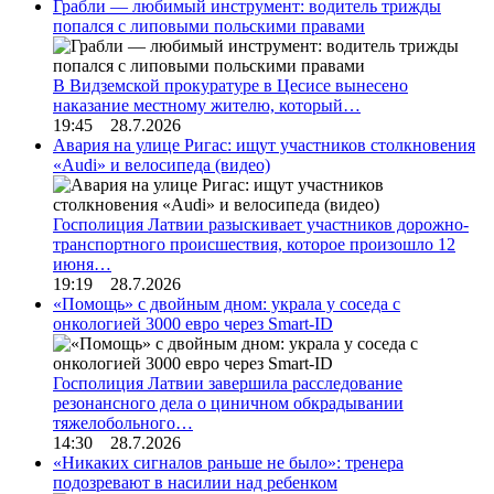
Грабли — любимый инструмент: водитель трижды
попался с липовыми польскими правами
В Видземской прокуратуре в Цесисе вынесено
наказание местному жителю, который…
19:45 28.7.2026
Авария на улице Ригас: ищут участников столкновения
«Audi» и велосипеда (видео)
Госполиция Латвии разыскивает участников дорожно-
транспортного происшествия, которое произошло 12
июня…
19:19 28.7.2026
«Помощь» с двойным дном: украла у соседа с
онкологией 3000 евро через Smart-ID
Госполиция Латвии завершила расследование
резонансного дела о циничном обкрадывании
тяжелобольного…
14:30 28.7.2026
«Никаких сигналов раньше не было»: тренера
подозревают в насилии над ребенком