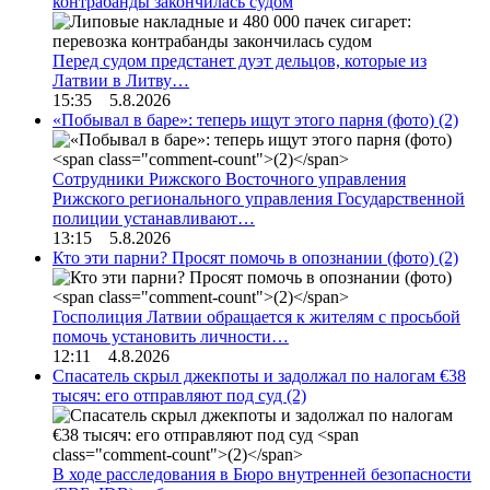
контрабанды закончилась судом
Перед судом предстанет дуэт дельцов, которые из
Латвии в Литву…
15:35 5.8.2026
«Побывал в баре»: теперь ищут этого парня (фото)
(2)
Сотрудники Рижского Восточного управления
Рижского регионального управления Государственной
полиции устанавливают…
13:15 5.8.2026
Кто эти парни? Просят помочь в опознании (фото)
(2)
Госполиция Латвии обращается к жителям с просьбой
помочь установить личности…
12:11 4.8.2026
Спасатель скрыл джекпоты и задолжал по налогам €38
тысяч: его отправляют под суд
(2)
В ходе расследования в Бюро внутренней безопасности