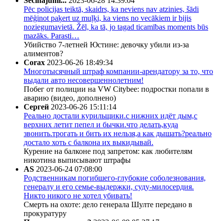
Secinājumi...
2023-06-28 14:39:04
Pēc policijas teiktā, skaidrs, ka neviens nav atzinies, šādi
mēģinot paķert uz muļķi, ka viens no vecākiem ir bijis
noziegumavietā. Žēl, ka tā, jo tagad ticamības moments būs
mazāks. Parasti…
Убийство 7-летней Юстине: девочку убили из-за
алиментов?
Corax
2023-06-26 18:49:34
Многотысячный штраф компании-арендатору за то, что
выдали авто несовершеннолетним!
Побег от полиции на VW Citybee: подростки попали в
аварию (видео, дополнено)
Сергей
2023-06-26 15:11:14
Реально достали курильщики.с нижних идёт дым,с
верхних летит пепел и бычки.что делать,куда
звонить.трогать и бить их нельзя,а как дышать?реально
достало хоть с балкона их выкидывай.
Курение на балконе под запретом: как любителям
никотина выписывают штрафы
AS
2023-06-24 07:08:00
Родственникам погибшего-глубокие соболезнования,
генералу и его семье-выдержки, суду-милосердия.
Никто никого не хотел убивать!
Смерть на охоте: дело генерала Шулте передано в
прокуратуру