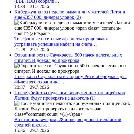
(БВБ, IDB) собрали…
13:39 31.7.2026
Кибержулики за неделю выманили у жителей Латвии
еще €357 000: лидеры уловок
(2)
Телефонные и сетевые аферисты продолжают
устраивать успешные набеги на счета…
21:28 29.7.2026
Охранник вез из Саулкрасты 500 пачек нелегальных
сигарет. И доехал до прокурора
Поездка из Саулкрасты в сторону Риги обернулась для
44-летнего охранника…
20:37 29.7.2026
После убийства педагога: вооруженных полицейских
Латвии будут проверять на алкоголь
(1)
Во вторник вечером, 28 июля, во дворе Лиепайской
средней школы…
15:36 29.7.2026