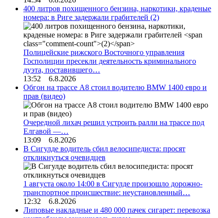
400 литров похищенного бензина, наркотики, краденые
номера: в Риге задержали грабителей
(2)
Полицейские рижского Восточного управления
Госполиции пресекли деятельность криминального
дуэта, поставившего…
13:52 6.8.2026
Обгон на трассе А8 стоил водителю BMW 1400 евро и
прав (видео)
Очередной лихач решил устроить ралли на трассе под
Елгавой —…
13:09 6.8.2026
В Сигулде водитель сбил велосипедиста: просят
откликнуться очевидцев
1 августа около 14:00 в Сигулде произошло дорожно-
транспортное происшествие: неустановленный…
12:32 6.8.2026
Липовые накладные и 480 000 пачек сигарет: перевозка