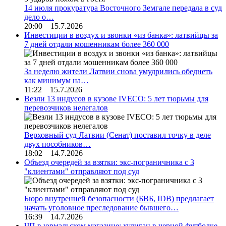
14 июля прокуратура Восточного Земгале передала в суд
дело о…
20:00 15.7.2026
Инвестиции в воздух и звонки «из банка»: латвийцы за
7 дней отдали мошенникам более 360 000
За неделю жители Латвии снова умудрились обеднеть
как минимум на…
11:22 15.7.2026
Везли 13 индусов в кузове IVECO: 5 лет тюрьмы для
перевозчиков нелегалов
Верховный суд Латвии (Сенат) поставил точку в деле
двух пособников…
18:02 14.7.2026
Объезд очередей за взятки: экс-пограничника с 3
"клиентами" отправляют под суд
Бюро внутренней безопасности (БВБ, IDB) предлагает
начать уголовное преследование бывшего…
16:39 14.7.2026
ЧП в юрмальском магазине: хулиган в черной футболке