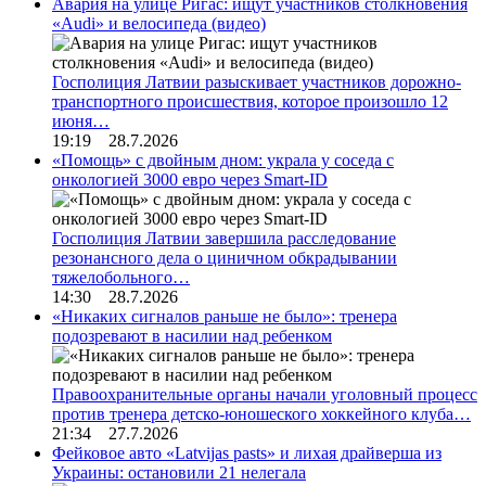
Авария на улице Ригас: ищут участников столкновения
«Audi» и велосипеда (видео)
Госполиция Латвии разыскивает участников дорожно-
транспортного происшествия, которое произошло 12
июня…
19:19 28.7.2026
«Помощь» с двойным дном: украла у соседа с
онкологией 3000 евро через Smart-ID
Госполиция Латвии завершила расследование
резонансного дела о циничном обкрадывании
тяжелобольного…
14:30 28.7.2026
«Никаких сигналов раньше не было»: тренера
подозревают в насилии над ребенком
Правоохранительные органы начали уголовный процесс
против тренера детско-юношеского хоккейного клуба…
21:34 27.7.2026
Фейковое авто «Latvijas pasts» и лихая драйверша из
Украины: остановили 21 нелегала