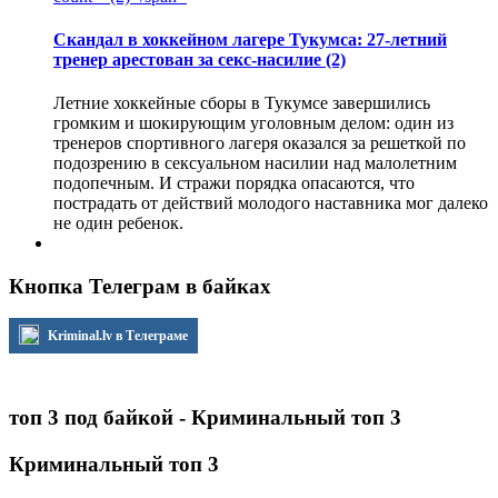
Скандал в хоккейном лагере Тукумса: 27-летний
тренер арестован за секс-насилие
(2)
Летние хоккейные сборы в Тукумсе завершились
громким и шокирующим уголовным делом: один из
тренеров спортивного лагеря оказался за решеткой по
подозрению в сексуальном насилии над малолетним
подопечным. И стражи порядка опасаются, что
пострадать от действий молодого наставника мог далеко
не один ребенок.
Кнопка Телеграм в байках
Kriminal.lv в Телеграме
топ 3 под байкой - Криминальный топ 3
Криминальный топ 3