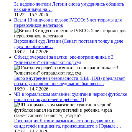
За неделю жители Латвии снова умудрились обеднеть
как минимум на…
11:22 15.7.2026
Везли 13 индусов в кузове IVECO: 5 лет тюрьмы для
перевозчиков нелегалов
Верховный суд Латвии (Сенат) поставил точку в деле
двух пособников…
18:02 14.7.2026
Объезд очередей за взятки: экс-пограничника с 3
"клиентами" отправляют под суд
Бюро внутренней безопасности (БВБ, IDB) предлагает
начать уголовное преследование бывшего…
16:39 14.7.2026
ЧП в юрмальском магазине: хулиган в черной футболке
напал на покупателей и ребенка
(1)
Госполиция Латвии разыскивает пострадавших и
свидетелей инцидента, произошедшего в Юрмале,…
17:27 13.7.2026