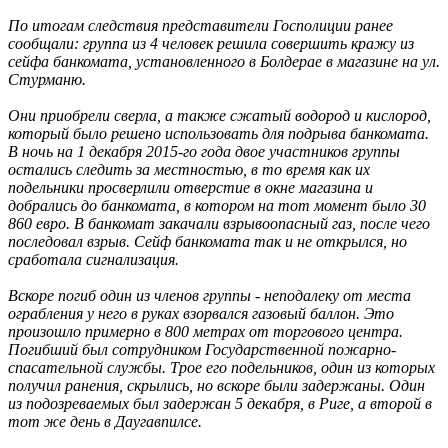
По итогам следствия представители Госполиции ранее
сообщали: группа из 4 человек решила совершить кражу из
сейфа банкомата, установленного в Болдерае в магазине на ул.
Стурманю.
Они приобрели сверла, а также сжатый водород и кислород,
который было решено использовать для подрыва банкомата.
В ночь на 1 декабря 2015-го года двое участников группы
остались следить за местностью, в то время как их
подельники просверлили отверстие в окне магазина и
добрались до банкомата, в котором на тот момент было 30
860 евро. В банкомат закачали взрывоопасный газ, после чего
последовал взрыв. Сейф банкомата так и не открылся, но
сработала сигнализация.
Вскоре погиб один из членов группы - неподалеку от места
ограбления у него в руках взорвался газовый баллон. Это
произошло примерно в 800 метрах от торгового центра.
Погибший был сотрудником Государственной пожарно-
спасательной службы. Трое его подельников, один из которых
получил ранения, скрылись, но вскоре были задержаны. Один
из подозреваемых был задержан 5 декабря, в Риге, а второй в
тот же день в Даугавпилсе.