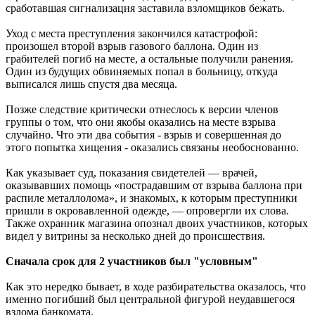
сработавшая сигнализация заставила взломщиков бежать.
Уход с места преступления закончился катастрофой:
произошел второй взрыв газового баллона. Один из
грабителей погиб на месте, а остальные получили ранения.
Один из будущих обвиняемых попал в больницу, откуда
выписался лишь спустя два месяца.
Позже следствие критически отнеслось к версии членов
группы о том, что они якобы оказались на месте взрыва
случайно. Что эти два события - взрыв и совершенная до
этого попытка хищения - оказались связаны необоснованно.
Как указывает суд, показания свидетелей — врачей,
оказывавших помощь «пострадавшим от взрыва баллона при
распиле металлолома», и знакомых, к которым преступники
пришли в окровавленной одежде, — опровергли их слова.
Также охранник магазина опознал двоих участников, которых
видел у витрины за несколько дней до происшествия.
Сначала срок для 2 участников был "условным"
Как это нередко бывает, в ходе разбирательства оказалось, что
именно погибший был центральной фигурой неудавшегося
взлома банкомата.