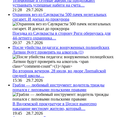
Телефонные и сетевые аферисты продолжают
устраивать успешные набеги на счета…
21:28 29.7.2026
Охранник вез из Саулкрасты 500 пачек нелегальных
сигарет. И доехал до прокурора
Поездка из Саулкрасты в сторону Риги обернулась для
44-летнего охранника…
20:37 29.7.2026
После убийства педагога: вооруженных полицейских
Латвии будут проверять на алкоголь
(1)
Во вторник вечером, 28 июля, во дворе Лиепайской
средней школы…
15:36 29.7.2026
Грабли — любимый инструмент: водитель трижды
попался с липовыми польскими правами
В Видземской прокуратуре в Цесисе вынесено
наказание местному жителю, который…
19:45 28.7.2026