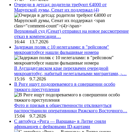
Очереди в детсад: родители требуют €4000 от
Марупской думы, Сенат их поддержал
(4)
Верховный суд (Сенат) отправил на новое рассмотрение
отказ в компенсации…
16:44 13.7.2026
Задержан поляк с 10 нелегалами: в "рейсовом"
микроавтобусе нашли фальшивые номера
В Аугшдаугавском крае перехвачен очередной
микроавтобус, набитый нелегальными мигрантами, -…
15:16 9.7.2026
В Риге ищут подозреваемого в совершении особо
тяжкого преступления
Фото и призыв к общественности откликнуться
распространили оперативники Рижского Восточного…
15:04 9.7.2026
С автобуса «Рига — Варшава» в Литве сняли
африканцев с фейковыми ID-картами