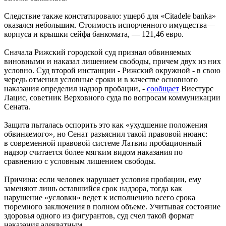
Следствие также констатировало: ущерб для «Citadele banka»
оказался небольшим. Стоимость испорченного имущества—
корпуса и крышки сейфа банкомата, — 121,46 евро.
Сначала Рижский городской суд признал обвиняемых
виновными и наказал лишением свободы, причем двух из них
условно. Суд второй инстанции - Рижский окружной - в свою
чередь отменил условные сроки и в качестве основного
наказания определил надзор пробации, -
сообщает
Виестурс
Лацис, советник Верховного суда по вопросам коммуникации
Сената.
Защита пыталась оспорить это как «ухудшение положения
обвиняемого», но Сенат разъяснил такой правовой нюанс:
в современной правовой системе Латвии пробационный
надзор считается более мягким видом наказания по
сравнению с условным лишением свободы.
Причина: если человек нарушает условия пробации, ему
заменяют лишь оставшийся срок надзора, тогда как
нарушение «условки» ведет к исполнению всего срока
тюремного заключения в полном объеме. Учитывая состояние
здоровья одного из фигурантов, суд счел такой формат
наказания адекватным.