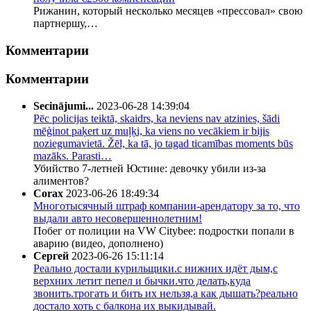
Рижанин, который несколько месяцев «прессовал» свою
партнершу,…
Комментарии
Комментарии
Secinājumi...
2023-06-28 14:39:04
Pēc policijas teiktā, skaidrs, ka neviens nav atzinies, šādi
mēģinot paķert uz muļķi, ka viens no vecākiem ir bijis
noziegumavietā. Žēl, ka tā, jo tagad ticamības moments būs
mazāks. Parasti…
Убийство 7-летней Юстине: девочку убили из-за
алиментов?
Corax
2023-06-26 18:49:34
Многотысячный штраф компании-арендатору за то, что
выдали авто несовершеннолетним!
Побег от полиции на VW Citybee: подростки попали в
аварию (видео, дополнено)
Сергей
2023-06-26 15:11:14
Реально достали курильщики.с нижних идёт дым,с
верхних летит пепел и бычки.что делать,куда
звонить.трогать и бить их нельзя,а как дышать?реально
достало хоть с балкона их выкидывай.