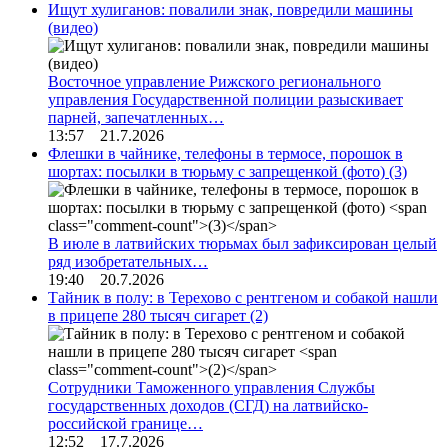
Ищут хулиганов: повалили знак, повредили машины
(видео)
Восточное управление Рижского регионального
управления Государственной полиции разыскивает
парней, запечатленных…
13:57 21.7.2026
Флешки в чайнике, телефоны в термосе, порошок в
шортах: посылки в тюрьму с запрещенкой (фото)
(3)
В июле в латвийских тюрьмах был зафиксирован целый
ряд изобретательных…
19:40 20.7.2026
Тайник в полу: в Терехово с рентгеном и собакой нашли
в прицепе 280 тысяч сигарет
(2)
Сотрудники Таможенного управления Службы
государственных доходов (СГД) на латвийско-
российской границе…
12:52 17.7.2026