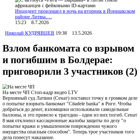
Инцидент произошел в ночь на вторник в Йонишкском
районе Литвы.…
15:23 8.7.2026
Николай КУДРЯВЦЕВ
19:38 13.5.2026
Взлом банкомата со взрывом
и погибшим в Болдерае:
приговорили 3 участников
(2)
На месте ЧП
Стоп-кадр видео LTV
Верховный суд Латвии (Сенат) поставил точку в громком деле
о попытке взорвать банкомат "Citadele banka" в Риге. Чтобы
добраться до денег, взломщики использовали самодельные
баллоны, и это привело к трагедии - один из них погиб. Сенат
8 мая отклонил кассационные жалобы защиты по делу "о
попытке кражи и умышленном повреждении чужого
имущества опасным способом". Теперь трое участников того
дела понесут наказание.