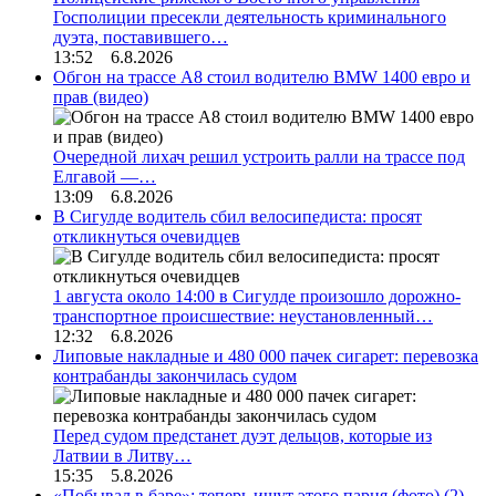
Госполиции пресекли деятельность криминального
дуэта, поставившего…
13:52 6.8.2026
Обгон на трассе А8 стоил водителю BMW 1400 евро и
прав (видео)
Очередной лихач решил устроить ралли на трассе под
Елгавой —…
13:09 6.8.2026
В Сигулде водитель сбил велосипедиста: просят
откликнуться очевидцев
1 августа около 14:00 в Сигулде произошло дорожно-
транспортное происшествие: неустановленный…
12:32 6.8.2026
Липовые накладные и 480 000 пачек сигарет: перевозка
контрабанды закончилась судом
Перед судом предстанет дуэт дельцов, которые из
Латвии в Литву…
15:35 5.8.2026
«Побывал в баре»: теперь ищут этого парня (фото)
(2)