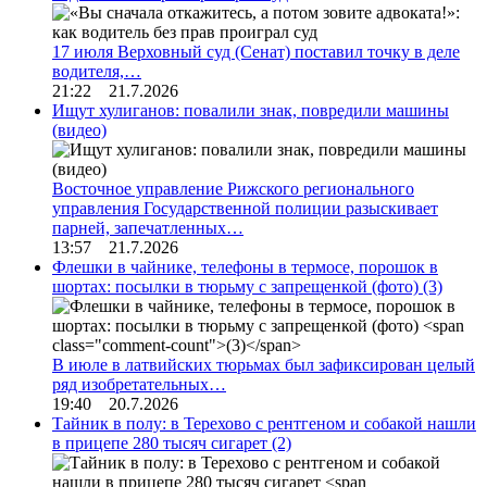
17 июля Верховный суд (Сенат) поставил точку в деле
водителя,…
21:22 21.7.2026
Ищут хулиганов: повалили знак, повредили машины
(видео)
Восточное управление Рижского регионального
управления Государственной полиции разыскивает
парней, запечатленных…
13:57 21.7.2026
Флешки в чайнике, телефоны в термосе, порошок в
шортах: посылки в тюрьму с запрещенкой (фото)
(3)
В июле в латвийских тюрьмах был зафиксирован целый
ряд изобретательных…
19:40 20.7.2026
Тайник в полу: в Терехово с рентгеном и собакой нашли
в прицепе 280 тысяч сигарет
(2)