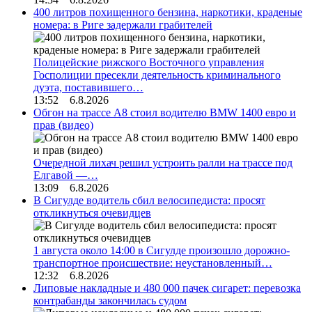
400 литров похищенного бензина, наркотики, краденые
номера: в Риге задержали грабителей
Полицейские рижского Восточного управления
Госполиции пресекли деятельность криминального
дуэта, поставившего…
13:52 6.8.2026
Обгон на трассе А8 стоил водителю BMW 1400 евро и
прав (видео)
Очередной лихач решил устроить ралли на трассе под
Елгавой —…
13:09 6.8.2026
В Сигулде водитель сбил велосипедиста: просят
откликнуться очевидцев
1 августа около 14:00 в Сигулде произошло дорожно-
транспортное происшествие: неустановленный…
12:32 6.8.2026
Липовые накладные и 480 000 пачек сигарет: перевозка
контрабанды закончилась судом