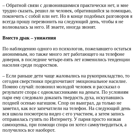
– Обратной связи с дозвонившимися практически нет, и мне
трудно сказать, решил ли человек, обратившийся за помощью,
покончить с собой или нет. Но в конце подобных разговоров я
всегда прошу перезвонить на следующий день, чтобы я не
волновалась за него. И знаете, иногда звонят.
Вместо драк – унижения
По наблюдению одного из психологов, пожелавшего остаться
анонимным, но также много лет работающего на телефоне
доверия, в последние четыре-пять лет изменились тенденции
насилия среди подростков.
– Если раньше дети чаще жаловались на рукоприкладство, то
сегодня сверстники предпочитают эмоциональное насилие.
Помню случай: позвонил молодой человек и рассказал о
результате спора с одноклассниками на деньги. По условиям
пари ему следовало доказать твердость духа, искупавшись
поздней осенью нагишом. Спор он выиграл, да только не
заметил, как все запечатлели на телефон. На следующий день
вся школа посмотрела видео с его участием, а затем запись
отправилась гулять по Интернету. У парня просто низкая
самооценка, при помощи спора он хотел самоутвердиться, а
получилось все наоборот.