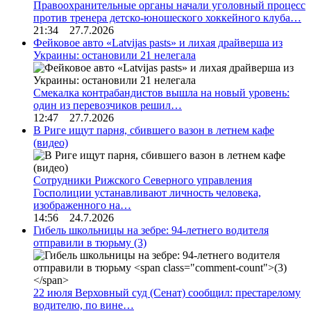
Правоохранительные органы начали уголовный процесс
против тренера детско-юношеского хоккейного клуба…
21:34 27.7.2026
Фейковое авто «Latvijas pasts» и лихая драйверша из
Украины: остановили 21 нелегала
Смекалка контрабандистов вышла на новый уровень:
один из перевозчиков решил…
12:47 27.7.2026
В Риге ищут парня, сбившего вазон в летнем кафе
(видео)
Сотрудники Рижского Северного управления
Госполиции устанавливают личность человека,
изображенного на…
14:56 24.7.2026
Гибель школьницы на зебре: 94-летнего водителя
отправили в тюрьму
(3)
22 июля Верховный суд (Сенат) сообщил: престарелому
водителю, по вине…