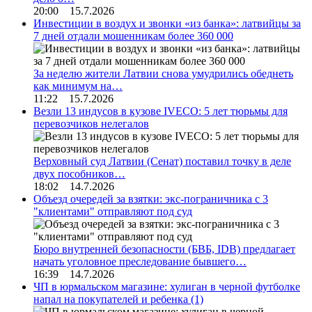
20:00 15.7.2026
Инвестиции в воздух и звонки «из банка»: латвийцы за
7 дней отдали мошенникам более 360 000
За неделю жители Латвии снова умудрились обеднеть
как минимум на…
11:22 15.7.2026
Везли 13 индусов в кузове IVECO: 5 лет тюрьмы для
перевозчиков нелегалов
Верховный суд Латвии (Сенат) поставил точку в деле
двух пособников…
18:02 14.7.2026
Объезд очередей за взятки: экс-пограничника с 3
"клиентами" отправляют под суд
Бюро внутренней безопасности (БВБ, IDB) предлагает
начать уголовное преследование бывшего…
16:39 14.7.2026
ЧП в юрмальском магазине: хулиган в черной футболке
напал на покупателей и ребенка
(1)