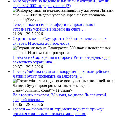
Кибержулики за неделю выманили у жителей Латвии
еще €357 000: лидеры уловок
(2)
Телефонные и сетевые аферисты продолжают
устраивать успешные набеги на счета…
21:28 29.7.2026
Охранник вез из Саулкрасты 500 пачек нелегальных
сигарет. И доехал до прокурора
Поездка из Саулкрасты в сторону Риги обернулась для
44-летнего охранника…
20:37 29.7.2026
После убийства педагога: вооруженных полицейских
Латвии будут проверять на алкоголь
(1)
Во вторник вечером, 28 июля, во дворе Лиепайской
средней школы…
15:36 29.7.2026
Грабли — любимый инструмент: водитель трижды
попался с липовыми польскими правами