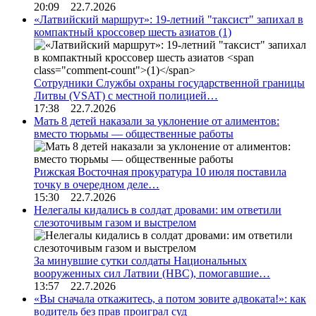
20:09 22.7.2026
«Латвийский маршрут»: 19-летний "таксист" запихал в
компактный кроссовер шесть азиатов
(1)
Сотрудники Службы охраны государственной границы
Литвы (VSAT) с местной полицией…
17:38 22.7.2026
Мать 8 детей наказали за уклонение от алиментов:
вместо тюрьмы — общественные работы
Рижская Восточная прокуратура 10 июля поставила
точку в очередном деле…
15:30 22.7.2026
Нелегалы кидались в солдат дровами: им ответили
слезоточивым газом и выстрелом
За минувшие сутки солдаты Национальных
вооруженных сил Латвии (НВС), помогавшие…
13:57 22.7.2026
«Вы сначала откажитесь, а потом зовите адвоката!»: как
водитель без прав проиграл суд