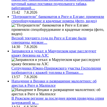
крупный канал поставки подпольного табака,
работавший…
15:42 7.8.2026
"Потрошители" банкоматов в Риге и Елгаве: применяли
спецоборудование и краденые номера (фото, видео)
Весной текущего года по Риге и Елгаве были
совершены дерзкие…
14:30 7.8.2026
Заправился и уехал: в Марупеском крае расследуют
кражу бензина на АЗС
Сотрудники Южно-Пририжского участка Госполиции
разбираются с кражей топлива в Пиньки.…
13:57 7.8.2026
Нападение в Вецаки и развращение малолетних: об
арестах в Риге и Малпилсе
В Рижском регионе за последнее время проведена серия
задержаний за…
14:34 6.8.2026