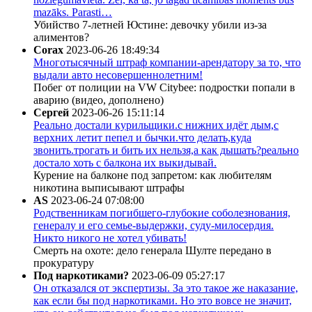
mazāks. Parasti…
Убийство 7-летней Юстине: девочку убили из-за
алиментов?
Corax
2023-06-26 18:49:34
Многотысячный штраф компании-арендатору за то, что
выдали авто несовершеннолетним!
Побег от полиции на VW Citybee: подростки попали в
аварию (видео, дополнено)
Сергей
2023-06-26 15:11:14
Реально достали курильщики.с нижних идёт дым,с
верхних летит пепел и бычки.что делать,куда
звонить.трогать и бить их нельзя,а как дышать?реально
достало хоть с балкона их выкидывай.
Курение на балконе под запретом: как любителям
никотина выписывают штрафы
AS
2023-06-24 07:08:00
Родственникам погибшего-глубокие соболезнования,
генералу и его семье-выдержки, суду-милосердия.
Никто никого не хотел убивать!
Смерть на охоте: дело генерала Шулте передано в
прокуратуру
Под наркотиками?
2023-06-09 05:27:17
Он отказался от экспертизы. За это такое же наказание,
как если бы под наркотиками. Но это вовсе не значит,