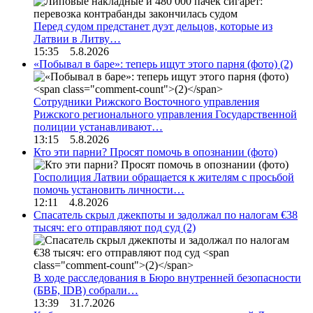
Перед судом предстанет дуэт дельцов, которые из
Латвии в Литву…
15:35 5.8.2026
«Побывал в баре»: теперь ищут этого парня (фото)
(2)
Сотрудники Рижского Восточного управления
Рижского регионального управления Государственной
полиции устанавливают…
13:15 5.8.2026
Кто эти парни? Просят помочь в опознании (фото)
Госполиция Латвии обращается к жителям с просьбой
помочь установить личности…
12:11 4.8.2026
Спасатель скрыл джекпоты и задолжал по налогам €38
тысяч: его отправляют под суд
(2)
В ходе расследования в Бюро внутренней безопасности
(БВБ, IDB) собрали…
13:39 31.7.2026