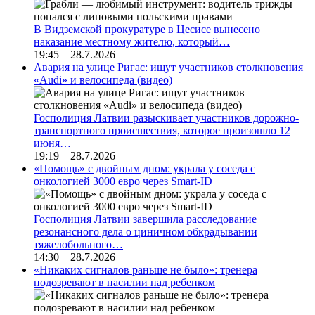
В Видземской прокуратуре в Цесисе вынесено
наказание местному жителю, который…
19:45 28.7.2026
Авария на улице Ригас: ищут участников столкновения
«Audi» и велосипеда (видео)
Госполиция Латвии разыскивает участников дорожно-
транспортного происшествия, которое произошло 12
июня…
19:19 28.7.2026
«Помощь» с двойным дном: украла у соседа с
онкологией 3000 евро через Smart-ID
Госполиция Латвии завершила расследование
резонансного дела о циничном обкрадывании
тяжелобольного…
14:30 28.7.2026
«Никаких сигналов раньше не было»: тренера
подозревают в насилии над ребенком