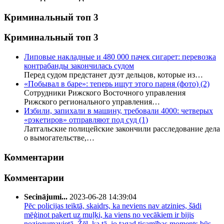
Криминальный топ 3
Криминальный топ 3
Липовые накладные и 480 000 пачек сигарет: перевозка
контрабанды закончилась судом
Перед судом предстанет дуэт дельцов, которые из…
«Побывал в баре»: теперь ищут этого парня (фото)
(2)
Сотрудники Рижского Восточного управления
Рижского регионального управления…
Избили, запихали в машину, требовали 4000: четверых
«рэкетиров» отправляют под суд
(1)
Латгальские полицейские закончили расследование дела
о вымогательстве,…
Комментарии
Комментарии
Secinājumi...
2023-06-28 14:39:04
Pēc policijas teiktā, skaidrs, ka neviens nav atzinies, šādi
mēģinot paķert uz muļķi, ka viens no vecākiem ir bijis
noziegumavietā. Žēl, ka tā, jo tagad ticamības moments būs