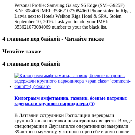
Personal Profile: Samsung Galaxy S6 Edge (SM¬G925F)
S/N: 308406 IMEI: 353621073084069 Phone stolen in Riga,
Latvia next to Hotels Wellton Riga Hotel & SPA. Stolen
September 10, 2016. I ask you to add your IMEI:
353621073084069 number to your the black list.
4 главные под байкой - Читайте также
Читайте также
4 главные под байкой
Килограмм амфетамина, газовик, боевые патроны:
задержали крупного наркодилера
(5)
В Латгалии сотрудники Госполиции перекрыли
крупный канал поставки психотропных веществ. В ходе
спецоперации в Даугавпилсе оперативники задержали
39-летнего мужчину, у которого при себе и дома нашли