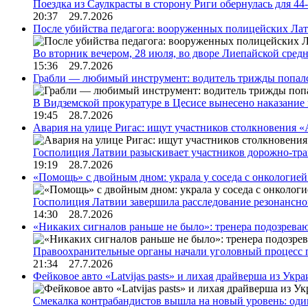
Поездка из Саулкрасты в сторону Риги обернулась для 4
20:37 29.7.2026
После убийства педагога: вооруженных полицейских Лат
Во вторник вечером, 28 июля, во дворе Лиепайской сре
15:36 29.7.2026
Грабли — любимый инструмент: водитель трижды попал
В Видземской прокуратуре в Цесисе вынесено наказани
19:45 28.7.2026
Авария на улице Ригас: ищут участников столкновения «A
Госполиция Латвии разыскивает участников дорожно-тр
19:19 28.7.2026
«Помощь» с двойным дном: украла у соседа с онкологией 
Госполиция Латвии завершила расследование резонансн
14:30 28.7.2026
«Никаких сигналов раньше не было»: тренера подозреваю
Правоохранительные органы начали уголовный процесс 
21:34 27.7.2026
Фейковое авто «Latvijas pasts» и лихая драйверша из Укр
Смекалка контрабандистов вышла на новый уровень: од