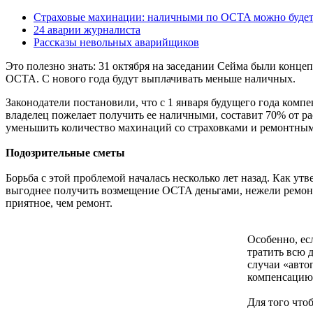
Страховые махинации: наличными по OCTA можно будет
24 аварии журналиста
Рассказы невольных аварийщиков
Это полезно знать: 31 октября на заседании Сейма были конце
OCTA. С нового года будут выплачивать меньше наличных.
Законодатели постановили, что с 1 января будущего года комп
владелец пожелает получить ее наличными, составит 70% от р
уменьшить количество махинаций со страховками и ремонтным
Подозрительные сметы
Борьба с этой проблемой началась несколько лет назад. Как у
выгоднее получить возмещение OCTA деньгами, нежели ремонти
приятное, чем ремонт.
Особенно, ес
тратить всю 
случаи «авто
компенсацию
Для того что