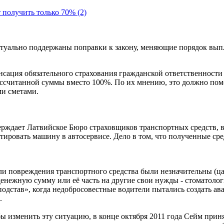
 получить только 70%
(2)
птуально поддержаны поправки к закону, меняющие порядок выпл
енсация обязательного страхования гражданской ответственности
ассчитанной суммы вместо 100%. По их мнению, это должно помо
и сметами.
тверждает Латвийское Бюро страховщиков транспортных средств, 
ровать машину в автосервисе. Дело в том, что полученные сред
ли повреждения транспортного средства были незначительны (ц
денежную сумму или её часть на другие свои нужды - стоматолог
подстав», когда недобросовестные водители пытались создать а
.
бы изменить эту ситуацию, в конце октября 2011 года Сейм прин