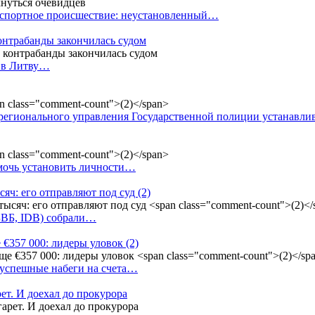
анспортное происшествие: неустановленный…
контрабанды закончилась судом
и в Литву…
регионального управления Государственной полиции устанавл
омочь установить личности…
сяч: его отправляют под суд
(2)
(БВБ, IDB) собрали…
 €357 000: лидеры уловок
(2)
 успешные набеги на счета…
ет. И доехал до прокурора