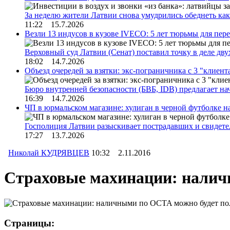
За неделю жители Латвии снова умудрились обеднеть к
11:22 15.7.2026
Везли 13 индусов в кузове IVECO: 5 лет тюрьмы для пер
Верховный суд Латвии (Сенат) поставил точку в деле д
18:02 14.7.2026
Объезд очередей за взятки: экс-пограничника с 3 "клиен
Бюро внутренней безопасности (БВБ, IDB) предлагает н
16:39 14.7.2026
ЧП в юрмальском магазине: хулиган в черной футболке н
Госполиция Латвии разыскивает пострадавших и свидет
17:27 13.7.2026
Николай КУДРЯВЦЕВ
10:32 2.11.2016
Страховые махинации: налич
Страницы: