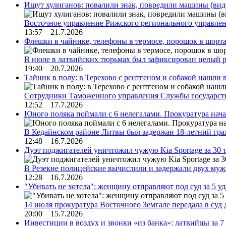
Ищут хулиганов: повалили знак, повредили машины (вид
Восточное управление Рижского регионального управле
13:57 21.7.2026
Флешки в чайнике, телефоны в термосе, порошок в шорта
В июле в латвийских тюрьмах был зафиксирован целый 
19:40 20.7.2026
Тайник в полу: в Терехово с рентгеном и собакой нашли 
Сотрудники Таможенного управления Службы государств
12:52 17.7.2026
Юного поляка поймали с 6 нелегалами. Прокуратура нач
В Кедайнском районе Литвы был задержан 18-летний г
12:48 16.7.2026
Дуэт поджигателей уничтожил чужую Kia Sportage за 30 
В Резекне полицейские вычислили и задержали двух му
12:28 16.7.2026
"Убивать не хотела": женщину отправляют под суд за 5 у
14 июля прокуратура Восточного Земгале передала в суд
20:00 15.7.2026
Инвестиции в воздух и звонки «из банка»: латвийцы за 