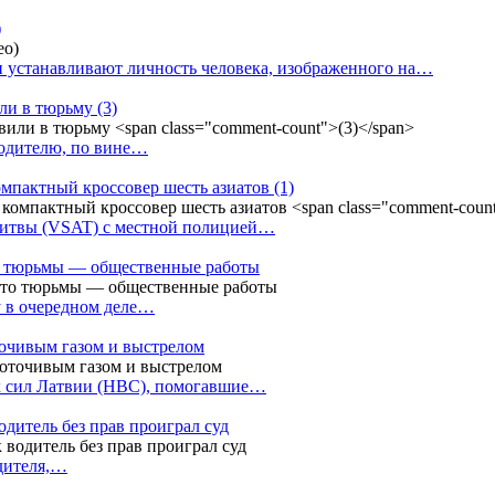
)
 устанавливают личность человека, изображенного на…
или в тюрьму
(3)
водителю, по вине…
омпактный кроссовер шесть азиатов
(1)
Литвы (VSAT) с местной полицией…
сто тюрьмы — общественные работы
у в очередном деле…
точивым газом и выстрелом
х сил Латвии (НВС), помогавшие…
одитель без прав проиграл суд
одителя,…