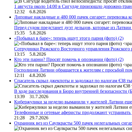
1 августа около 14:00 в Сигулде произошло дорожно-тр
12:32 6.8.2026
Липовые накладные и 480 000 пачек сигарет: перевозка 
Перед судом предстанет дуэт дельцов, которые из Латви
15:35 5.8.2026
«Побывал в баре»: теперь ищут этого парня (фото)
(2)
Сотрудники Рижского Восточного управления Рижского 
13:15 5.8.2026
Кто эти парни? Просят помочь в опознании (фото)
(2)
Госполиция Латвии обращается к жителям с просьбой п
12:11 4.8.2026
Спасатель скрыл джекпоты и задолжал по налогам €38 ты
В ходе расследования в Бюро внутренней безопасности 
13:39 31.7.2026
Кибержулики за неделю выманили у жителей Латвии еще
Телефонные и сетевые аферисты продолжают устраивать
21:28 29.7.2026
Охранник вез из Саулкрасты 500 пачек нелегальных сигар