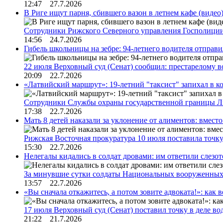
12:47 27.7.2026
В Риге ищут парня, сбившего вазон в летнем кафе (видео
Сотрудники Рижского Северного управления Госполиции
14:56 24.7.2026
Гибель школьницы на зебре: 94-летнего водителя отправ
22 июля Верховный суд (Сенат) сообщил: престарелому 
20:09 22.7.2026
«Латвийский маршрут»: 19-летний "таксист" запихал в к
Сотрудники Службы охраны государственной границы 
17:38 22.7.2026
Мать 8 детей наказали за уклонение от алиментов: вме
Рижская Восточная прокуратура 10 июля поставила точк
15:30 22.7.2026
Нелегалы кидались в солдат дровами: им ответили слезо
За минувшие сутки солдаты Национальных вооруженны
13:57 22.7.2026
«Вы сначала откажитесь, а потом зовите адвоката!»: как в
17 июля Верховный суд (Сенат) поставил точку в деле в
21:22 21.7.2026