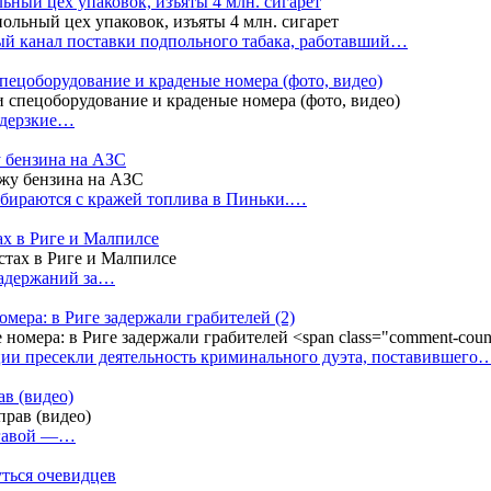
ный цех упаковок, изъяты 4 млн. сигарет
й канал поставки подпольного табака, работавший…
пецоборудование и краденые номера (фото, видео)
 дерзкие…
у бензина на АЗС
бираются с кражей топлива в Пиньки.…
ах в Риге и Малпилсе
задержаний за…
омера: в Риге задержали грабителей
(2)
ии пресекли деятельность криминального дуэта, поставившего
в (видео)
лгавой —…
уться очевидцев