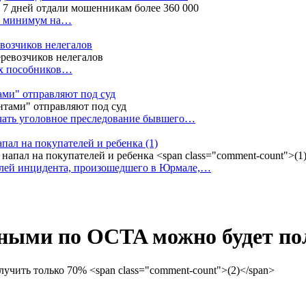
ак минимум на…
евозчиков нелегалов
вух пособников…
тами" отправляют под суд
ачать уголовное преследование бывшего…
апал на покупателей и ребенка
(1)
елей инцидента, произошедшего в Юрмале,…
ными по OCTA можно будет п