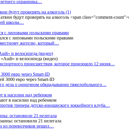
4-летнего охранника…
вии будут проверять на алкоголь
(1)
дней школы…
ся с липовыми польскими правами
е местному жителю, который…
udi» и велосипеда (видео)
анспортного происшествия, которое произошло 12 июня…
3000 евро через Smart-ID
ого дела о циничном обкрадывании тяжелобольного…
т в насилии над ребенком
против тренера детско-юношеского хоккейного клуба…
аины: остановили 21 нелегала
ин из перевозчиков решил…