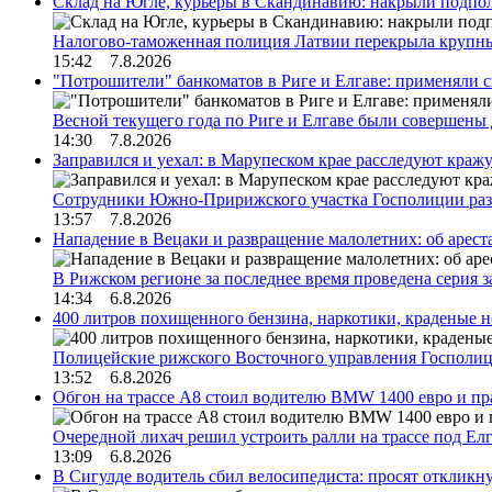
Склад на Югле, курьеры в Скандинавию: накрыли подполь
Налогово-таможенная полиция Латвии перекрыла крупны
15:42 7.8.2026
"Потрошители" банкоматов в Риге и Елгаве: применяли с
Весной текущего года по Риге и Елгаве были совершены
14:30 7.8.2026
Заправился и уехал: в Марупеском крае расследуют краж
Сотрудники Южно-Пририжского участка Госполиции раз
13:57 7.8.2026
Нападение в Вецаки и развращение малолетних: об арест
В Рижском регионе за последнее время проведена серия 
14:34 6.8.2026
400 литров похищенного бензина, наркотики, краденые н
Полицейские рижского Восточного управления Госполиц
13:52 6.8.2026
Обгон на трассе А8 стоил водителю BMW 1400 евро и пра
Очередной лихач решил устроить ралли на трассе под Е
13:09 6.8.2026
В Сигулде водитель сбил велосипедиста: просят откликн