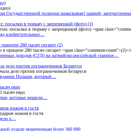
ео)
ния Государственной полиции разыскивает парней, запечатлен
х: посылки в тюрьму с запрещенкой (фото)
(3)
ряд изобретательных…
в прицепе 280 тысяч сигарет
(2)
енных доходов (СГД) на латвийско-российской границе…
ала дело против пограничников Беларуси
ражданин Польши, который…
тысяч евро
жчин, которые решили…
даров ножом в гостя
 дело о…
7 дней отдали мошенникам более 360 000