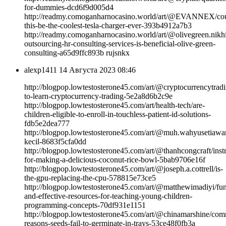
for-dummies-dcd6f9d005d4
http://readmy.comoganharnocasino.world/art/@EVANNEX/co
this-be-the-coolest-tesla-charger-ever-393b4912a7b3
http://readmy.comoganharnocasino.world/art/@olivegreen.nikh
outsourcing-hr-consulting-services-is-beneficial-olive-green-
consulting-a65d9ffc893b rujsnkx
alexp1411
14 Августа 2023 08:46
http://blogpop.lowtestosterone45.com/art/@cryptocurrencytra
to-learn-cryptocurrency-trading-5e2a8d6b2c9e
http://blogpop.lowtestosterone45.com/art/health-tech/are-
children-eligible-to-enroll-in-touchless-patient-id-solutions-
fdb5e2dea777
http://blogpop.lowtestosterone45.com/art/@muh.wahyusetiawa
kecil-8683f5cfa0dd
http://blogpop.lowtestosterone45.com/art/@thanhcongcraft/instr
for-making-a-delicious-coconut-rice-bowl-5bab9706e16f
http://blogpop.lowtestosterone45.com/art/@joseph.a.cottrell/is-
the-gpu-replacing-the-cpu-578815e73ce5
http://blogpop.lowtestosterone45.com/art/@matthewimadiyi/fu
and-effective-resources-for-teaching-young-children-
programming-concepts-70df931e1151
http://blogpop.lowtestosterone45.com/art/@chinamarshine/co
reasons-seeds-fail-to-germinate-in-trays-53ce48f0fb3a