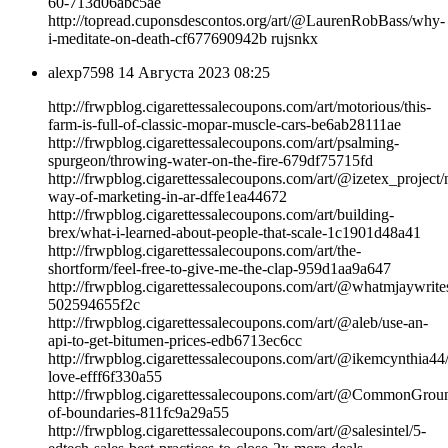
60-713d06abc5ae
http://topread.cuponsdescontos.org/art/@LaurenRobBass/why-
i-meditate-on-death-cf677690942b rujsnkx
alexp7598
14 Августа 2023 08:25
http://frwpblog.cigarettessalecoupons.com/art/motorious/this-
farm-is-full-of-classic-mopar-muscle-cars-be6ab28111ae
http://frwpblog.cigarettessalecoupons.com/art/psalming-
spurgeon/throwing-water-on-the-fire-679df75715fd
http://frwpblog.cigarettessalecoupons.com/art/@izetex_project
way-of-marketing-in-ar-dffe1ea44672
http://frwpblog.cigarettessalecoupons.com/art/building-
brex/what-i-learned-about-people-that-scale-1c1901d48a41
http://frwpblog.cigarettessalecoupons.com/art/the-
shortform/feel-free-to-give-me-the-clap-959d1aa9a647
http://frwpblog.cigarettessalecoupons.com/art/@whatmjaywrit
502594655f2c
http://frwpblog.cigarettessalecoupons.com/art/@aleb/use-an-
api-to-get-bitumen-prices-edb6713ec6cc
http://frwpblog.cigarettessalecoupons.com/art/@ikemcynthia44/
love-efff6f330a55
http://frwpblog.cigarettessalecoupons.com/art/@CommonGrou
of-boundaries-811fc9a29a55
http://frwpblog.cigarettessalecoupons.com/art/@salesintel/5-