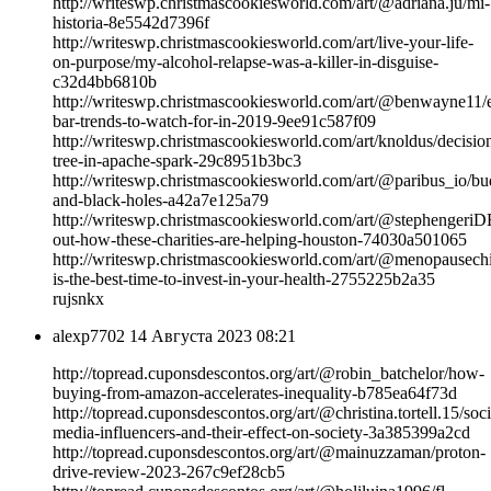
http://writeswp.christmascookiesworld.com/art/@adriana.ju/mi-
historia-8e5542d7396f
http://writeswp.christmascookiesworld.com/art/live-your-life-
on-purpose/my-alcohol-relapse-was-a-killer-in-disguise-
c32d4bb6810b
http://writeswp.christmascookiesworld.com/art/@benwayne11/
bar-trends-to-watch-for-in-2019-9ee91c587f09
http://writeswp.christmascookiesworld.com/art/knoldus/decisio
tree-in-apache-spark-29c8951b3bc3
http://writeswp.christmascookiesworld.com/art/@paribus_io/bu
and-black-holes-a42a7e125a79
http://writeswp.christmascookiesworld.com/art/@stephengeriD
out-how-these-charities-are-helping-houston-74030a501065
http://writeswp.christmascookiesworld.com/art/@menopausech
is-the-best-time-to-invest-in-your-health-2755225b2a35
rujsnkx
alexp7702
14 Августа 2023 08:21
http://topread.cuponsdescontos.org/art/@robin_batchelor/how-
buying-from-amazon-accelerates-inequality-b785ea64f73d
http://topread.cuponsdescontos.org/art/@christina.tortell.15/soci
media-influencers-and-their-effect-on-society-3a385399a2cd
http://topread.cuponsdescontos.org/art/@mainuzzaman/proton-
drive-review-2023-267c9ef28cb5