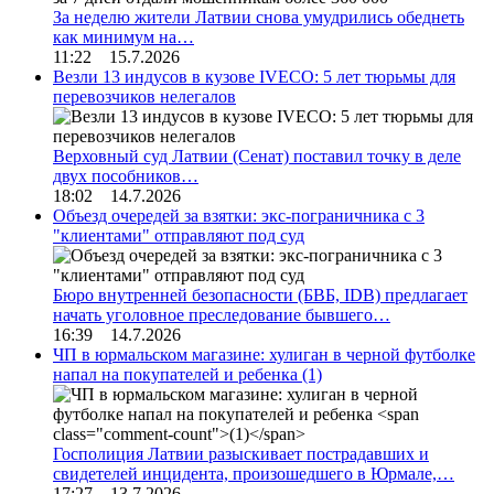
За неделю жители Латвии снова умудрились обеднеть
как минимум на…
11:22 15.7.2026
Везли 13 индусов в кузове IVECO: 5 лет тюрьмы для
перевозчиков нелегалов
Верховный суд Латвии (Сенат) поставил точку в деле
двух пособников…
18:02 14.7.2026
Объезд очередей за взятки: экс-пограничника с 3
"клиентами" отправляют под суд
Бюро внутренней безопасности (БВБ, IDB) предлагает
начать уголовное преследование бывшего…
16:39 14.7.2026
ЧП в юрмальском магазине: хулиган в черной футболке
напал на покупателей и ребенка
(1)
Госполиция Латвии разыскивает пострадавших и
свидетелей инцидента, произошедшего в Юрмале,…
17:27 13.7.2026