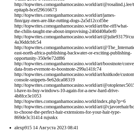
http://topwrites.comoganharnocasino.world/art/@rosalind.j.lee/
epitaph-bcef29616673
http://topwrites.comoganharnocasino.world/art/james-
finn/gay-men-are-like-rutting-dogs-2a5d12ccd5be
http://topwrites.comoganharnocasino.world/art/the-riff/what-
the-chilis-taught-me-about-improvising-240d408a0ef0
http://topwrites.comoganharnocasino.world/art/@julie93179/cur
4a36ddcbfc54
http://topwrites.comoganharnocasino.world/art/@The_Internat
east-north-africa-publishing-backwater-or-exciting-publishing-
opportunity-350e9e72df86
http://topwrites.comoganharnocasino.world/art/boostnote/conve
data-from-evernote-to-boostnote-299a141fc74
http://topwrites.comoganharnocasino.world/art/knitkode/custom
console-snippets-9e62dca08319
http://topwrites.comoganharnocasino.world/art/@otoplenec501
i-have-to-buy-windows-10-again-for-a-new-hard-drive-
4b8fce3e1053
http://topwrites.comoganharnocasino.world/index.php?p=6
http://topwrites.comoganharnocasino.world/art/@cjavorehair/h
to-choose-the-perfect-hair-extensions-for-your-hair-type-
869de3c31414 rujsnkx
alexp915
14 Августа 2023 08:41