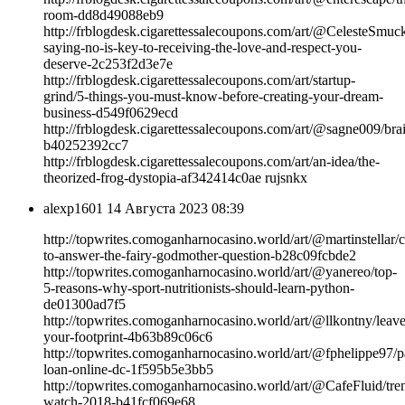
room-dd8d49088eb9
http://frblogdesk.cigarettessalecoupons.com/art/@CelesteSmuc
saying-no-is-key-to-receiving-the-love-and-respect-you-
deserve-2c253f2d3e7e
http://frblogdesk.cigarettessalecoupons.com/art/startup-
grind/5-things-you-must-know-before-creating-your-dream-
business-d549f0629ecd
http://frblogdesk.cigarettessalecoupons.com/art/@sagne009/bra
b40252392cc7
http://frblogdesk.cigarettessalecoupons.com/art/an-idea/the-
theorized-frog-dystopia-af342414c0ae rujsnkx
alexp1601
14 Августа 2023 08:39
http://topwrites.comoganharnocasino.world/art/@martinstellar/c
to-answer-the-fairy-godmother-question-b28c09fcbde2
http://topwrites.comoganharnocasino.world/art/@yanereo/top-
5-reasons-why-sport-nutritionists-should-learn-python-
de01300ad7f5
http://topwrites.comoganharnocasino.world/art/@llkontny/leave
your-footprint-4b63b89c06c6
http://topwrites.comoganharnocasino.world/art/@fphelippe97/
loan-online-dc-1f595b5e3bb5
http://topwrites.comoganharnocasino.world/art/@CafeFluid/tre
watch-2018-b41fcf069e68