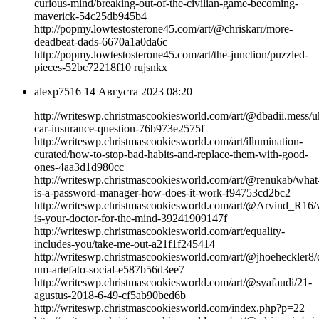
curious-mind/breaking-out-of-the-civilian-game-becoming-
maverick-54c25db945b4
http://popmy.lowtestosterone45.com/art/@chriskarr/more-
deadbeat-dads-6670a1a0da6c
http://popmy.lowtestosterone45.com/art/the-junction/puzzled-
pieces-52bc72218f10 rujsnkx
alexp7516
14 Августа 2023 08:20
http://writeswp.christmascookiesworld.com/art/@dbadii.mess/u
car-insurance-question-76b973e2575f
http://writeswp.christmascookiesworld.com/art/illumination-
curated/how-to-stop-bad-habits-and-replace-them-with-good-
ones-4aa3d1d980cc
http://writeswp.christmascookiesworld.com/art/@renukab/what
is-a-password-manager-how-does-it-work-f94753cd2bc2
http://writeswp.christmascookiesworld.com/art/@Arvind_R16
is-your-doctor-for-the-mind-39241909147f
http://writeswp.christmascookiesworld.com/art/equality-
includes-you/take-me-out-a21f1f245414
http://writeswp.christmascookiesworld.com/art/@jhoeheckler8/c
um-artefato-social-e587b56d3ee7
http://writeswp.christmascookiesworld.com/art/@syafaudi/21-
agustus-2018-6-49-cf5ab90bed6b
http://writeswp.christmascookiesworld.com/index.php?p=22