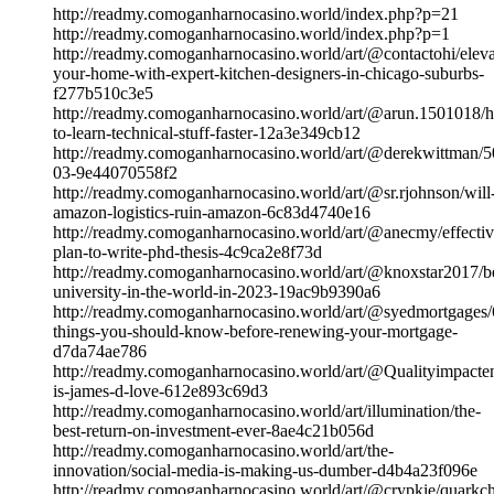
http://readmy.comoganharnocasino.world/index.php?p=21
http://readmy.comoganharnocasino.world/index.php?p=1
http://readmy.comoganharnocasino.world/art/@contactohi/eleva
your-home-with-expert-kitchen-designers-in-chicago-suburbs-
f277b510c3e5
http://readmy.comoganharnocasino.world/art/@arun.1501018/
to-learn-technical-stuff-faster-12a3e349cb12
http://readmy.comoganharnocasino.world/art/@derekwittman/5
03-9e44070558f2
http://readmy.comoganharnocasino.world/art/@sr.rjohnson/will
amazon-logistics-ruin-amazon-6c83d4740e16
http://readmy.comoganharnocasino.world/art/@anecmy/effectiv
plan-to-write-phd-thesis-4c9ca2e8f73d
http://readmy.comoganharnocasino.world/art/@knoxstar2017/be
university-in-the-world-in-2023-19ac9b9390a6
http://readmy.comoganharnocasino.world/art/@syedmortgages/
things-you-should-know-before-renewing-your-mortgage-
d7da74ae786
http://readmy.comoganharnocasino.world/art/@Qualityimpacte
is-james-d-love-612e893c69d3
http://readmy.comoganharnocasino.world/art/illumination/the-
best-return-on-investment-ever-8ae4c21b056d
http://readmy.comoganharnocasino.world/art/the-
innovation/social-media-is-making-us-dumber-d4b4a23f096e
http://readmy.comoganharnocasino.world/art/@crypkie/quarkch