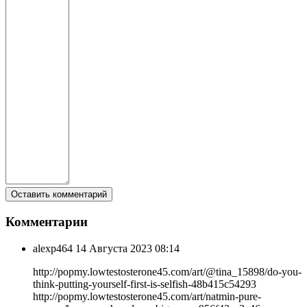
Комментарии
alexp464
14 Августа 2023 08:14
http://popmy.lowtestosterone45.com/art/@tina_15898/do-you-
think-putting-yourself-first-is-selfish-48b415c54293
http://popmy.lowtestosterone45.com/art/natmin-pure-