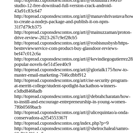
http://topread.cuponsdescontos.org/art/@holiluina1996/fl-
studio-12-free-download-full-version-crack-android-
43a91c83c647
http://topread.cuponsdescontos.org/art/@manavshrivastava/ho
to-create-a-nodejs-package-and-publish-it-on-npm-
31f7d79cb375
http://topread.cuponsdescontos.org/art/@mainuzzaman/proton-
drive-review-2023-267c9ef28cb5
http://topread.cuponsdescontos.org/art/@rosbisnusbysb/https-
bestreviewservice-com-product-buy-glassdoor-reviews-
bef47c012c6a
http://topread.cuponsdescontos.org/art/@kevindiegogutierrez2
popular-novels-6e51d5ee40c9
http://topread.cuponsdescontos.org/art/@glorialk175/how-to-
master-email-marketing-7f46cdbbf912
http://topread.cuponsdescontos.org/art/cise-security-program-
at-merritt-college/student-spotlight-hackathon-winners-
e3dbd8468adb
http://topread.cuponsdescontos.org/art/@debrahcharatan/how-
to-instill-and-encourage-entrepreneurship-in-young-women-
7f6b0569bacb
http://topread.cuponsdescontos.org/art/@alicequintao/a-onda-
conservadora-a2f54553367f
http://topread.cuponsdescontos.org/index.php?p=9
http://topread.cuponsdescontos.org/art/@shelrochaleal/samro-