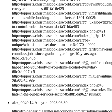
http://topposts.christmascookiesworld.com/art/covey/introducin
covey-communities-681fa16ef25
http://topposts.christmascookiesworld.com/art/@vimarshbharga
cautious-while-booking-online-tickets-cb1801c0d08b
http://topposts.christmascookiesworld.com/art/@jukasopvtltd/
to-control-rodent-in-varanasi-cfa31bfaef83
http://topposts.christmascookiesworld.com/index.php?p=21
http://topposts.christmascookiesworld.com/index.php?p=13
http://topposts.christmascookiesworld.com/art/be-
unique/what-is-mindset-does-it-matter-6c2f70ad9092
http://topposts.christmascookiesworld.com/art/@farrfromavera
countless-jobs-since-graduating-college-10-years-ago-
8eb15d7e640b
http://topposts.christmascookiesworld.com/art/@jennifermcdou
happens-to-your-body-if-you-drink-alcohol-everyday-
68c0eb927ec5
http://topposts.christmascookiesworld.com/art/@miguelvantune
26a83e54e6de
http://topposts.christmascookiesworld.com/index.php?p=8
http://topposts.christmascookiesworld.com/art/@hatswork/selli
hats-in-the-public-services-sector-85d8f5da9627 rujsnkx
alexp9940
14 Августа 2023 08:39
http://frblogdesk.cigarettessalecoupons.com/art/solviagro/introd