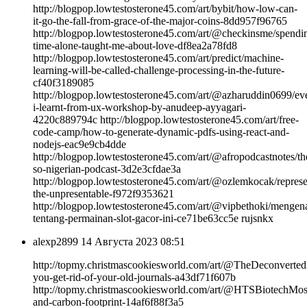
http://blogpop.lowtestosterone45.com/art/bybit/how-low-can-
it-go-the-fall-from-grace-of-the-major-coins-8dd957f96765
http://blogpop.lowtestosterone45.com/art/@checkinsme/spendi
time-alone-taught-me-about-love-df8ea2a78fd8
http://blogpop.lowtestosterone45.com/art/predict/machine-
learning-will-be-called-challenge-processing-in-the-future-
cf40f3189085
http://blogpop.lowtestosterone45.com/art/@azharuddin0699/ev
i-learnt-from-ux-workshop-by-anudeep-ayyagari-
4220c889794c http://blogpop.lowtestosterone45.com/art/free-
code-camp/how-to-generate-dynamic-pdfs-using-react-and-
nodejs-eac9e9cb4dde
http://blogpop.lowtestosterone45.com/art/@afropodcastnotes/th
so-nigerian-podcast-3d2e3cfdae3a
http://blogpop.lowtestosterone45.com/art/@ozlemkocak/represe
the-unpresentable-f972f9353621
http://blogpop.lowtestosterone45.com/art/@vipbethoki/mengena
tentang-permainan-slot-gacor-ini-ce71be63cc5e rujsnkx
alexp2899
14 Августа 2023 08:51
http://topmy.christmascookiesworld.com/art/@TheDeconverte
you-get-rid-of-your-old-journals-a43df71f607b
http://topmy.christmascookiesworld.com/art/@HTSBiotechMoss
and-carbon-footprint-14af6f88f3a5