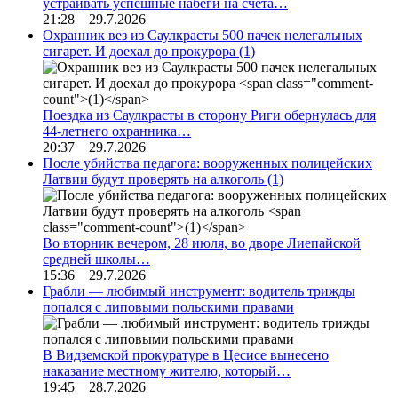
устраивать успешные набеги на счета…
21:28 29.7.2026
Охранник вез из Саулкрасты 500 пачек нелегальных
сигарет. И доехал до прокурора
(1)
Поездка из Саулкрасты в сторону Риги обернулась для
44-летнего охранника…
20:37 29.7.2026
После убийства педагога: вооруженных полицейских
Латвии будут проверять на алкоголь
(1)
Во вторник вечером, 28 июля, во дворе Лиепайской
средней школы…
15:36 29.7.2026
Грабли — любимый инструмент: водитель трижды
попался с липовыми польскими правами
В Видземской прокуратуре в Цесисе вынесено
наказание местному жителю, который…
19:45 28.7.2026