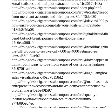
zonal-statistics-and-trial-plot-extraction-tools-1fc2617b108a
http://frblogdesk.cigarettessalecoupons.com/index.php?p=3
http://frblogdesk.cigarettessalecoupons.com/art/@rcastag/freed
from-merchant-accounts-and-third-parties-8fa4ff6dc630
http://frblogdesk.cigarettessalecoupons.com/art/@davies1992.p
how-easily-you-can-accomplish-your-goals-with-gratitude-
913db8f4da08
http://frblogdesk.cigarettessalecoupons.com/art/digitalshroud/th
bend-but-not-break-journey-of-the-google-glass-
27c6eea566a9
http://frblogdesk.cigarettessalecoupons.com/art/@worldmagzi
the-bill-propose-to-revoke-only-600-in-4000-retained-eu-
laws-d38dbf4aeb2
http://frblogdesk.cigarettessalecoupons.com/art/@lovehappens
living-room-ideas-to-love-from-some-of-our-favorite-features-
37e970f1adbb
http://frblogdesk.cigarettessalecoupons.com/art/@aghulamghoz
sales-visualization-c46a37b158d2
http://frblogdesk.cigarettessalecoupons.com/art/@matt.bastion/s
entrepreneurial-ecosystem-and-the-velocity-entrepreneurship-
programme-a45e3e40f597
http://frblogdesk.cigarettessalecoupons.com/art/equality-
includes-you/a-subtle-shift-for-healthier-masculinity-
a77b095ed4ec
http://frblogdesk.cigarettessalecoupons.com/art/@enterescape/t