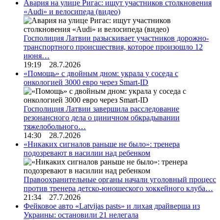
Авария на улице Ригас: ищут участников столкновения
«Audi» и велосипеда (видео)
Госполиция Латвии разыскивает участников дорожно-
транспортного происшествия, которое произошло 12
июня…
19:19 28.7.2026
«Помощь» с двойным дном: украла у соседа с
онкологией 3000 евро через Smart-ID
Госполиция Латвии завершила расследование
резонансного дела о циничном обкрадывании
тяжелобольного…
14:30 28.7.2026
«Никаких сигналов раньше не было»: тренера
подозревают в насилии над ребенком
Правоохранительные органы начали уголовный процесс
против тренера детско-юношеского хоккейного клуба…
21:34 27.7.2026
Фейковое авто «Latvijas pasts» и лихая драйверша из
Украины: остановили 21 нелегала