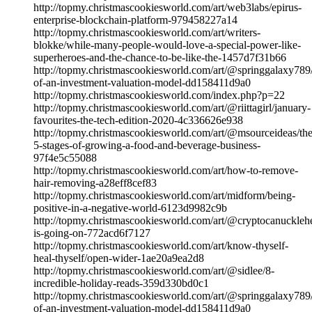
http://topmy.christmascookiesworld.com/art/web3labs/epirus-
enterprise-blockchain-platform-979458227a14
http://topmy.christmascookiesworld.com/art/writers-
blokke/while-many-people-would-love-a-special-power-like-
superheroes-and-the-chance-to-be-like-the-1457d7f31b66
http://topmy.christmascookiesworld.com/art/@springgalaxy789
of-an-investment-valuation-model-dd158411d9a0
http://topmy.christmascookiesworld.com/index.php?p=22
http://topmy.christmascookiesworld.com/art/@riittagirl/january-
favourites-the-tech-edition-2020-4c336626e938
http://topmy.christmascookiesworld.com/art/@msourceideas/the
5-stages-of-growing-a-food-and-beverage-business-
97f4e5c55088
http://topmy.christmascookiesworld.com/art/how-to-remove-
hair-removing-a28eff8cef83
http://topmy.christmascookiesworld.com/art/midform/being-
positive-in-a-negative-world-6123d9982c9b
http://topmy.christmascookiesworld.com/art/@cryptocanuckleh
is-going-on-772acd6f7127
http://topmy.christmascookiesworld.com/art/know-thyself-
heal-thyself/open-wider-1ae20a9ea2d8
http://topmy.christmascookiesworld.com/art/@sidlee/8-
incredible-holiday-reads-359d330bd0c1
http://topmy.christmascookiesworld.com/art/@springgalaxy789
of-an-investment-valuation-model-dd158411d9a0