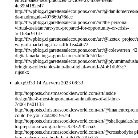
edtech-sales-best-practices-to-close-2x-more-deals-
4e3994182e47
http://frwpblog.cigarettessalecoupons.com/art/@danilomerces/s
da-madrugada-407669a76dce
http://frwpblog.cigarettessalecoupons.com/art/the-personal-
virtual-assistant/are-you-prepared-for-opportunity-or-crisis-
5c163ac916f7
http://frwpblog.cigarettessalecoupons.com/art/@izetex_project
way-of-marketing-in-ar-dffe1ea44672
http://frwpblog.cigarettessalecoupons.com/art/@colewarren_42
digital-marketing-a-good-career-bfbf0e5b7fae
http://frwpblog.cigarettessalecoupons.com/art/@piyumimadusha
bringing-collectables-into-the-digital-world-24b61db63c7
rujsnkx
alexp9333
14 Августа 2023 08:33
http://topposts.christmascookiesworld.com/art/inside-
design/the-8-most-important-ui-animations-of-all-time-
7d061ba01133
http://topposts.christmascookiesworld.com/art/@imanentreprene
could-be-you-c4d48819a7f4
http://topposts.christmascookiesworld.com/art/@shafiqatalao/h
to-prep-for-sewing-a-dress-92932f95aaa3
http://topposts.christmascookiesworld.com/art/@crossbodybag
buy-a-clear-cross-body-bag-9c00e579e755