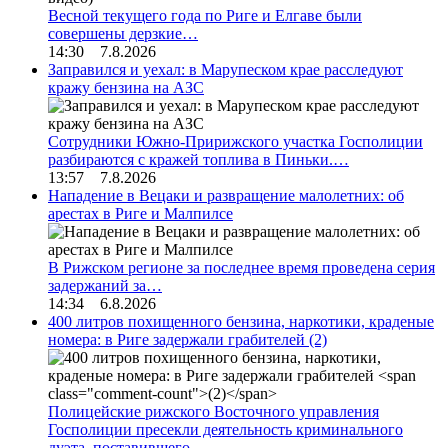
Весной текущего года по Риге и Елгаве были
совершены дерзкие…
14:30 7.8.2026
Заправился и уехал: в Марупеском крае расследуют
кражу бензина на АЗС
Сотрудники Южно-Пририжского участка Госполиции
разбираются с кражей топлива в Пиньки.…
13:57 7.8.2026
Нападение в Вецаки и развращение малолетних: об
арестах в Риге и Малпилсе
В Рижском регионе за последнее время проведена серия
задержаний за…
14:34 6.8.2026
400 литров похищенного бензина, наркотики, краденые
номера: в Риге задержали грабителей
(2)
Полицейские рижского Восточного управления
Госполиции пресекли деятельность криминального
дуэта, поставившего…