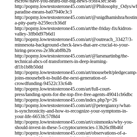
escrow/have-you-heard-our-big-news-956f43ec3e46
http://popmy.lowtestosterone45.com/art/@Philosophy_Odys/wh
paradise-means-ba07940e3c3
http://popmy.lowtestosterone45.com/art/@snigdhamishra/hostin
a-pity-party-b259eccb36df
http://popmy.lowtestosterone45.com/art/the-friday-fix/kidron-
valley-3ffb0d97b6d1
http://popmy.lowtestosterone45.com/art/@outreach_33427/3-
minnesota-background-check-laws-that-are-crucial-to-your-
hiring-process-2e38cabf8b2b
http://popmy.lowtestosterone45.com/art/@larsmartinbg/the-
technical-abcs-of-transformers-in-deep-learning-
df1b1b8b50dd
http://popmy.lowtestosterone45.com/art/mousebelt/pledgecamp
joins-mousebelt-to-build-the-next-generation-of-
crowdfunding-94522c33c64b
http://popmy.lowtestosterone45.com/art/full-court-
press/landing-spots-for-the-top-five-free-agents-49041cb6dbc
http://popmy.lowtestosterone45.com/index.php?p=26
http://popmy.lowtestosterone45.com/art/@petergianxy/what-
is-synchronicity-and-how-to-recognize-your-symptoms-in-
your-life-6653fc57f8d4
http://popmy.lowtestosterone45.com/art/coinmonks/why-you-
should-invest-in-these-5-cryptocurrencies-13b26cf8b46f
http://popmy.lowtestosterone45.com/art/observations-of-a-