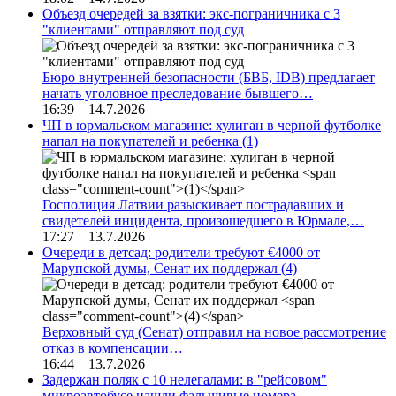
Объезд очередей за взятки: экс-пограничника с 3
"клиентами" отправляют под суд
Бюро внутренней безопасности (БВБ, IDB) предлагает
начать уголовное преследование бывшего…
16:39 14.7.2026
ЧП в юрмальском магазине: хулиган в черной футболке
напал на покупателей и ребенка
(1)
Госполиция Латвии разыскивает пострадавших и
свидетелей инцидента, произошедшего в Юрмале,…
17:27 13.7.2026
Очереди в детсад: родители требуют €4000 от
Марупской думы, Сенат их поддержал
(4)
Верховный суд (Сенат) отправил на новое рассмотрение
отказ в компенсации…
16:44 13.7.2026
Задержан поляк с 10 нелегалами: в "рейсовом"
микроавтобусе нашли фальшивые номера