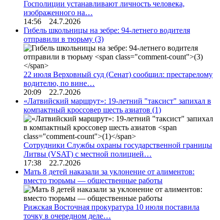
Госполиции устанавливают личность человека,
изображенного на…
14:56 24.7.2026
Гибель школьницы на зебре: 94-летнего водителя
отправили в тюрьму
(3)
22 июля Верховный суд (Сенат) сообщил: престарелому
водителю, по вине…
20:09 22.7.2026
«Латвийский маршрут»: 19-летний "таксист" запихал в
компактный кроссовер шесть азиатов
(1)
Сотрудники Службы охраны государственной границы
Литвы (VSAT) с местной полицией…
17:38 22.7.2026
Мать 8 детей наказали за уклонение от алиментов:
вместо тюрьмы — общественные работы
Рижская Восточная прокуратура 10 июля поставила
точку в очередном деле…