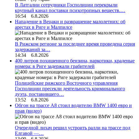
В Латгалии сотрудники Госполиции перекрыли
крупный канал поставки психотропных веществ.…
16:54 6.8.2026
Нападение в Вецаки и развращение малолетних: об
арестах в Риге и Малпилсе
В Рижском регионе за последнее время проведена серия
задержаний за…
14:34 6.8.2026
400 литров похищенного бензина, наркотики, краденые
номера: в Риге задержали грабителей
Полицейские рижского Восточного управления
Госполиции пресекли деятельность криминального
дуэта, поставившего…
13:52 6.8.2026
Обгон на трассе А8 стоил водителю BMW 1400 евро и
прав (видео)
Очередной лихач решил устроить ралли на трассе под
Елгавой —…
13:09 6.8.2026