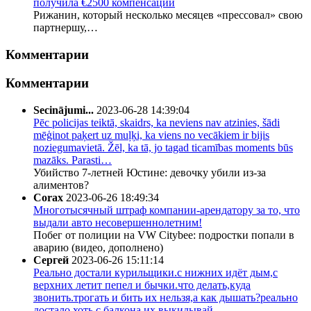
получила €2500 компенсации
Рижанин, который несколько месяцев «прессовал» свою
партнершу,…
Комментарии
Комментарии
Secinājumi...
2023-06-28 14:39:04
Pēc policijas teiktā, skaidrs, ka neviens nav atzinies, šādi
mēģinot paķert uz muļķi, ka viens no vecākiem ir bijis
noziegumavietā. Žēl, ka tā, jo tagad ticamības moments būs
mazāks. Parasti…
Убийство 7-летней Юстине: девочку убили из-за
алиментов?
Corax
2023-06-26 18:49:34
Многотысячный штраф компании-арендатору за то, что
выдали авто несовершеннолетним!
Побег от полиции на VW Citybee: подростки попали в
аварию (видео, дополнено)
Сергей
2023-06-26 15:11:14
Реально достали курильщики.с нижних идёт дым,с
верхних летит пепел и бычки.что делать,куда
звонить.трогать и бить их нельзя,а как дышать?реально
достало хоть с балкона их выкидывай.