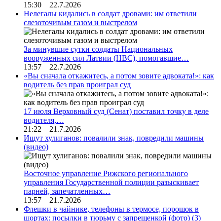
15:30 22.7.2026
Нелегалы кидались в солдат дровами: им ответили
слезоточивым газом и выстрелом
За минувшие сутки солдаты Национальных
вооруженных сил Латвии (НВС), помогавшие…
13:57 22.7.2026
«Вы сначала откажитесь, а потом зовите адвоката!»: как
водитель без прав проиграл суд
17 июля Верховный суд (Сенат) поставил точку в деле
водителя,…
21:22 21.7.2026
Ищут хулиганов: повалили знак, повредили машины
(видео)
Восточное управление Рижского регионального
управления Государственной полиции разыскивает
парней, запечатленных…
13:57 21.7.2026
Флешки в чайнике, телефоны в термосе, порошок в
шортах: посылки в тюрьму с запрещенкой (фото)
(3)