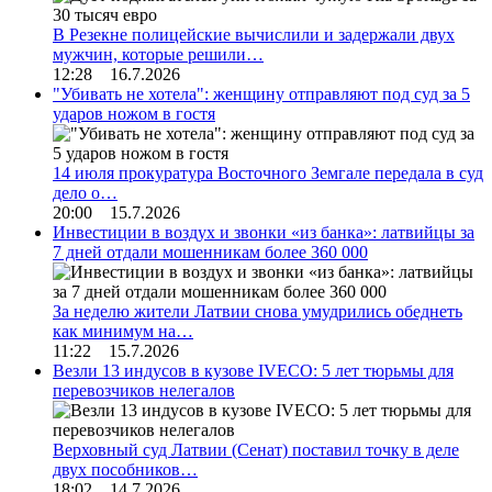
В Резекне полицейские вычислили и задержали двух
мужчин, которые решили…
12:28 16.7.2026
"Убивать не хотела": женщину отправляют под суд за 5
ударов ножом в гостя
14 июля прокуратура Восточного Земгале передала в суд
дело о…
20:00 15.7.2026
Инвестиции в воздух и звонки «из банка»: латвийцы за
7 дней отдали мошенникам более 360 000
За неделю жители Латвии снова умудрились обеднеть
как минимум на…
11:22 15.7.2026
Везли 13 индусов в кузове IVECO: 5 лет тюрьмы для
перевозчиков нелегалов
Верховный суд Латвии (Сенат) поставил точку в деле
двух пособников…
18:02 14.7.2026