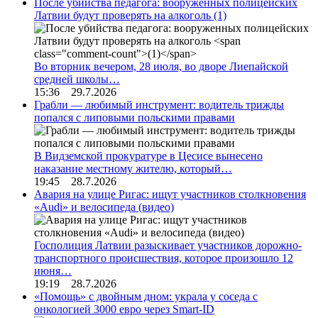
После убийства педагога: вооруженных полицейских
Латвии будут проверять на алкоголь
(1)
Во вторник вечером, 28 июля, во дворе Лиепайской
средней школы…
15:36 29.7.2026
Грабли — любимый инструмент: водитель трижды
попался с липовыми польскими правами
В Видземской прокуратуре в Цесисе вынесено
наказание местному жителю, который…
19:45 28.7.2026
Авария на улице Ригас: ищут участников столкновения
«Audi» и велосипеда (видео)
Госполиция Латвии разыскивает участников дорожно-
транспортного происшествия, которое произошло 12
июня…
19:19 28.7.2026
«Помощь» с двойным дном: украла у соседа с
онкологией 3000 евро через Smart-ID