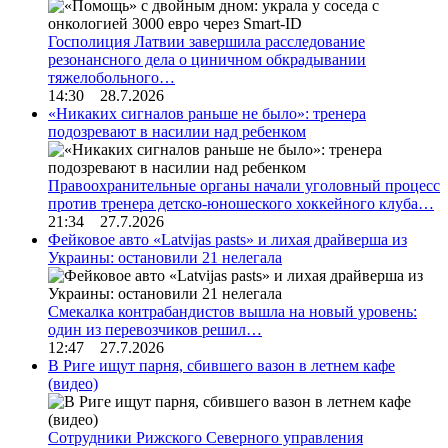
Госполиция Латвии завершила расследование
резонансного дела о циничном обкрадывании
тяжелобольного…
14:30 28.7.2026
«Никаких сигналов раньше не было»: тренера
подозревают в насилии над ребенком
Правоохранительные органы начали уголовный процесс
против тренера детско-юношеского хоккейного клуба…
21:34 27.7.2026
Фейковое авто «Latvijas pasts» и лихая драйверша из
Украины: остановили 21 нелегала
Смекалка контрабандистов вышла на новый уровень:
один из перевозчиков решил…
12:47 27.7.2026
В Риге ищут парня, сбившего вазон в летнем кафе
(видео)
Сотрудники Рижского Северного управления