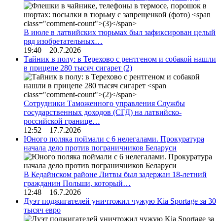
В июле в латвийских тюрьмах был зафиксирован целый
ряд изобретательных…
19:40 20.7.2026
Тайник в полу: в Терехово с рентгеном и собакой нашли
в прицепе 280 тысяч сигарет
(2)
Сотрудники Таможенного управления Службы
государственных доходов (СГД) на латвийско-
российской границе…
12:52 17.7.2026
Юного поляка поймали с 6 нелегалами. Прокуратура
начала дело против пограничников Беларуси
В Кедайнском районе Литвы был задержан 18-летний
гражданин Польши, который…
12:48 16.7.2026
Дуэт поджигателей уничтожил чужую Kia Sportage за 30
тысяч евро