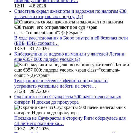
помочь установить личности…
12:11 4.8.2026
Спасатель скрыл джекпоты и задолжал по налогам €38
тысяч: его отправляют под суд
(2)
В ходе расследования в Бюро внутренней безопасности
(БВБ, IDB) собрали…
13:39 31.7.2026
Кибержулики за неделю выманили у жителей Латвии
еще €357 000: лидеры уловок
(2)
Телефонные и сетевые аферисты продолжают
устраивать успешные набеги на счета…
21:28 29.7.2026
Охранник вез из Саулкрасты 500 пачек нелегальных
сигарет. И доехал до прокурора
Поездка из Саулкрасты в сторону Риги обернулась для
44-летнего охранника…
20:37 29.7.2026