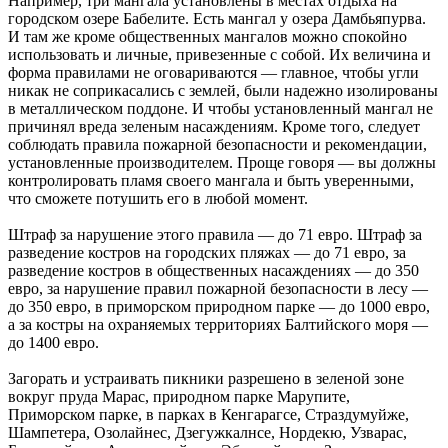
Например, три мангала установлены в местах отдыха на
городском озере Бабелите. Есть мангал у озера Дамбьяпурва.
И там же кроме общественных мангалов можно спокойно
использовать и личные, привезенные с собой. Их величина и
форма правилами не оговариваются — главное, чтобы угли
никак не соприкасались с землей, были надежно изолированы
в металлическом поддоне. И чтобы установленный мангал не
причинял вреда зеленым насаждениям. Кроме того, следует
соблюдать правила пожарной безопасности и рекомендации,
установленные производителем. Проще говоря — вы должны
контролировать пламя своего мангала и быть уверенными,
что сможете потушить его в любой момент.
Штраф за нарушение этого правила — до 71 евро. Штраф за
разведение костров на городских пляжах — до 71 евро, за
разведение костров в общественных насаждениях — до 350
евро, за нарушение правил пожарной безопасности в лесу —
до 350 евро, в приморском природном парке — до 1000 евро,
а за костры на охраняемых территориях Балтийского моря —
до 1400 евро.
Загорать и устраивать пикники разрешено в зеленой зоне
вокруг пруда Марас, природном парке Марупите,
Приморском парке, в парках в Кенгарагсе, Страздумуйже,
Шампетера, Озолайнес, Дзегужкалнсе, Нордекю, Узварас,