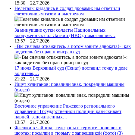
15:30 22.7.2026
Нелегалы кидались в солдат дровами: им ответили
слезоточивым газом и выстрелом
За минувшие сутки солдаты Национальных
вооруженных сил Латвии (НВС), помогавшие…
13:57 22.7.2026
«Вы сначала откажитесь, а потом зовите адвоката!»: как
водитель без прав проиграл суд
17 июля Верховный суд (Сенат) поставил точку в деле
водителя,…
21:22 21.7.2026
Ищут хулиганов: повалили знак, повредили машины
(видео)
Восточное управление Рижского регионального
управления Государственной полиции разыскивает
парней, запечатленных…
13:57 21.7.2026
Флешки в чайнике, телефоны в термосе, порошок в
шортах: посылки в тюрьму с запрещенкой (фото)
(3)