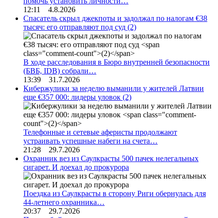
помочь установить личности…
12:11 4.8.2026
Спасатель скрыл джекпоты и задолжал по налогам €38
тысяч: его отправляют под суд
(2)
В ходе расследования в Бюро внутренней безопасности
(БВБ, IDB) собрали…
13:39 31.7.2026
Кибержулики за неделю выманили у жителей Латвии
еще €357 000: лидеры уловок
(2)
Телефонные и сетевые аферисты продолжают
устраивать успешные набеги на счета…
21:28 29.7.2026
Охранник вез из Саулкрасты 500 пачек нелегальных
сигарет. И доехал до прокурора
Поездка из Саулкрасты в сторону Риги обернулась для
44-летнего охранника…
20:37 29.7.2026