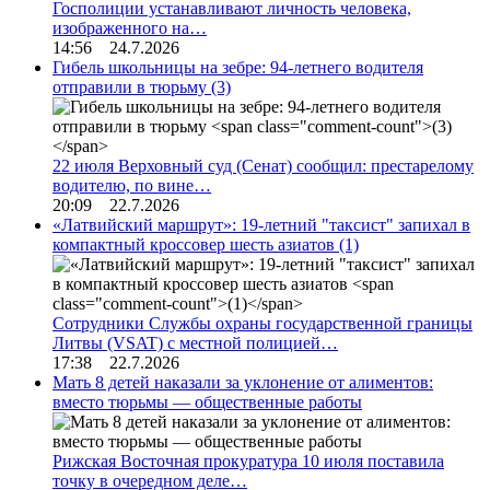
Госполиции устанавливают личность человека,
изображенного на…
14:56 24.7.2026
Гибель школьницы на зебре: 94-летнего водителя
отправили в тюрьму
(3)
22 июля Верховный суд (Сенат) сообщил: престарелому
водителю, по вине…
20:09 22.7.2026
«Латвийский маршрут»: 19-летний "таксист" запихал в
компактный кроссовер шесть азиатов
(1)
Сотрудники Службы охраны государственной границы
Литвы (VSAT) с местной полицией…
17:38 22.7.2026
Мать 8 детей наказали за уклонение от алиментов:
вместо тюрьмы — общественные работы
Рижская Восточная прокуратура 10 июля поставила
точку в очередном деле…