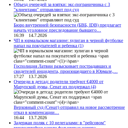
Объезд очередей за взятки: экс-пограничника с 3
"клиентами" отправляют под суд
Бюро внутренней безопасности (БВБ, IDB) предлагает
начать уголовное преследование бывшего…
16:39 14.7.2026
ЧП в юрмальском магазине: хулиган в черной футболке
напал на покупателей и ребенка
(1)
Госполиция Латвии разыскивает пострадавших и
свидетелей инцидента, произошедшего в Юрмале,…
17:27 13.7.2026
Очереди в детсад: родители требуют €4000 от
Марупской думы, Сенат их поддержал
(4)
Верховный суд (Сенат) отправил на новое рассмотрение
отказ в компенсации…
16:44 13.7.2026
Задержан поляк с 10 нелегалами: в "рейсовом"
микроавтобусе нашли фальшивые номера