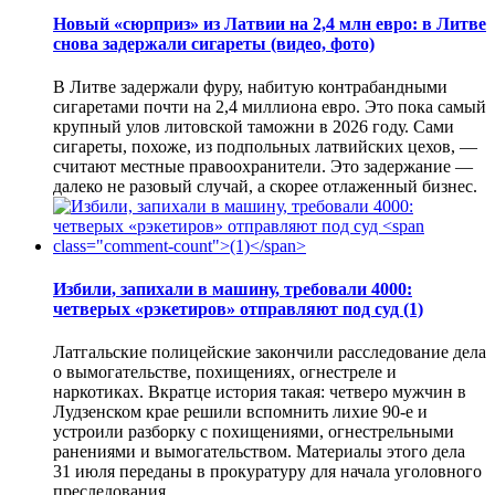
Новый «сюрприз» из Латвии на 2,4 млн евро: в Литве
снова задержали сигареты (видео, фото)
В Литве задержали фуру, набитую контрабандными
сигаретами почти на 2,4 миллиона евро. Это пока самый
крупный улов литовской таможни в 2026 году. Сами
сигареты, похоже, из подпольных латвийских цехов, —
считают местные правоохранители. Это задержание —
далеко не разовый случай, а скорее отлаженный бизнес.
Избили, запихали в машину, требовали 4000:
четверых «рэкетиров» отправляют под суд
(1)
Латгальские полицейские закончили расследование дела
о вымогательстве, похищениях, огнестреле и
наркотиках. Вкратце история такая: четверо мужчин в
Лудзенском крае решили вспомнить лихие 90-е и
устроили разборку с похищениями, огнестрельными
ранениями и вымогательством. Материалы этого дела
31 июля переданы в прокуратуру для начала уголовного
преследования.