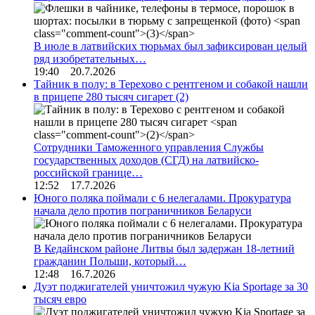
В июле в латвийских тюрьмах был зафиксирован целый
ряд изобретательных…
19:40 20.7.2026
Тайник в полу: в Терехово с рентгеном и собакой нашли
в прицепе 280 тысяч сигарет
(2)
Сотрудники Таможенного управления Службы
государственных доходов (СГД) на латвийско-
российской границе…
12:52 17.7.2026
Юного поляка поймали с 6 нелегалами. Прокуратура
начала дело против пограничников Беларуси
В Кедайнском районе Литвы был задержан 18-летний
гражданин Польши, который…
12:48 16.7.2026
Дуэт поджигателей уничтожил чужую Kia Sportage за 30
тысяч евро