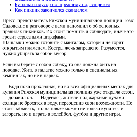
Бутылки и мусор по–прежнему под запретом
Как пикник закончился скандалом
Пресс–представитель Рижской муниципальной полиции Томс
Садовскис в разговоре с нами напомнил о об основных
правилах пикников. Их стоит помнить и соблюдать, иначе это
грозит серьезными штрафами.
Шашлыки можно готовить с мангалом, который не горит
открытым пламенем. Костры жечь запрещено. Разумеется,
нужно убирать за собой мусор.
Если вы берете с собой собаку, то она должна быть на
поводке. Жить в палатке можно только в специальных
кемпингах, но не в парках.
— Вода пока прохладная, но во всех официальных местах для
купания Рижская муниципальная полиция уже открыла сезон,
— добавил он. — Надеемся, жители под жаркими лучами
солнца не бросятся в воду, переоценив свои возможности. Не
стоит забывать, что на пляже можно не только купаться и
загорать, но и играть в волейбол, футбол и другие игры.