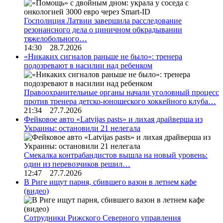
Госполиция Латвии завершила расследование
резонансного дела о циничном обкрадывании
тяжелобольного…
14:30 28.7.2026
«Никаких сигналов раньше не было»: тренера
подозревают в насилии над ребенком
Правоохранительные органы начали уголовный процесс
против тренера детско-юношеского хоккейного клуба…
21:34 27.7.2026
Фейковое авто «Latvijas pasts» и лихая драйверша из
Украины: остановили 21 нелегала
Смекалка контрабандистов вышла на новый уровень:
один из перевозчиков решил…
12:47 27.7.2026
В Риге ищут парня, сбившего вазон в летнем кафе
(видео)
Сотрудники Рижского Северного управления