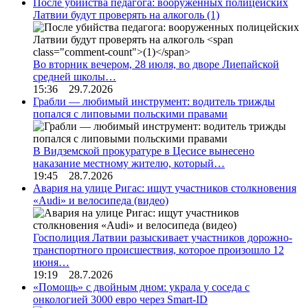
После убийства педагога: вооруженных полицейских
Латвии будут проверять на алкоголь
(1)
Во вторник вечером, 28 июля, во дворе Лиепайской
средней школы…
15:36 29.7.2026
Грабли — любимый инструмент: водитель трижды
попался с липовыми польскими правами
В Видземской прокуратуре в Цесисе вынесено
наказание местному жителю, который…
19:45 28.7.2026
Авария на улице Ригас: ищут участников столкновения
«Audi» и велосипеда (видео)
Госполиция Латвии разыскивает участников дорожно-
транспортного происшествия, которое произошло 12
июня…
19:19 28.7.2026
«Помощь» с двойным дном: украла у соседа с
онкологией 3000 евро через Smart-ID