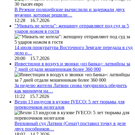
В Резекне полицейские вычислили и задержали двух
мужчин, которые решили…
12:28 16.7.2026
"Убивать не хотела": женщину отправляют под суд за 5
ударов ножом в гостя
14 июля прокуратура Восточного Земгале передала в суд
дело о…
20:00 15.7.2026
Инвестиции в воздух и звонки «из банка»: латвийцы за
7 дней отдали мошенникам более 360 000
За неделю жители Латвии снова умудрились обеднеть
как минимум на…
11:22 15.7.2026
Везли 13 индусов в кузове IVECO: 5 лет тюрьмы для
перевозчиков нелегалов
Верховный суд Латвии (Сенат) поставил точку в деле
двух пособников…
18:02 14.7.2026