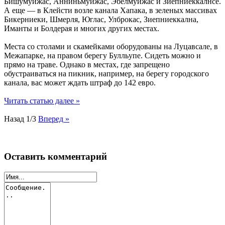
Бишумуйжас, Анниньмуйжас, Эбелмуйжас и Зиепниеккалнсе.
А еще — в Клейсти возле канала Хапака, в зеленых массивах
Бикерниеки, Шмерля, Юглас, Улброкас, Зиепниеккална,
Иманты и Болдерая и многих других местах.
Места со столами и скамейками оборудованы на Луцавсале, в
Межапарке, на правом берегу Булльупе. Сидеть можно и
прямо на траве. Однако в местах, где запрещено
обустраиваться на пикник, например, на берегу городского
канала, вас может ждать штраф до 142 евро.
Читать статью далее »
Назад
1/3
Вперед »
Оставить комментарий