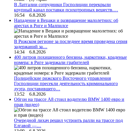
В Латгалии сотрудники Госполиции перекрыли
крупный канал поставки психотропных веществ.…
16:54 6.8.2026
Нападение в Вецаки и развращение малолетних: об
арестах в Риге и Малпилсе
В Рижском регионе за последнее время проведена серия
задержаний за…
14:34 6.8.2026
400 литров похищенного бензина, наркотики, краденые
номера: в Риге задержали грабителей
Полицейские рижского Восточного управления
Госполиции пресекли деятельность криминального
дуэта, поставившего…
13:52 6.8.2026
Обгон на трассе А8 стоил водителю BMW 1400 евро и
прав (видео)
Очередной лихач решил устроить ралли на трассе под
Елгавой —…
13:09 6.8.2026