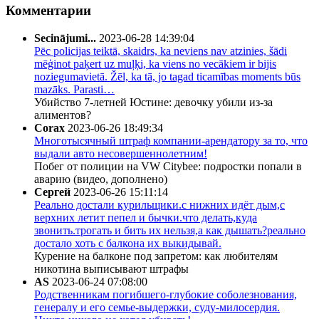
Комментарии
Secinājumi...
2023-06-28 14:39:04
Pēc policijas teiktā, skaidrs, ka neviens nav atzinies, šādi
mēģinot paķert uz muļķi, ka viens no vecākiem ir bijis
noziegumavietā. Žēl, ka tā, jo tagad ticamības moments būs
mazāks. Parasti…
Убийство 7-летней Юстине: девочку убили из-за
алиментов?
Corax
2023-06-26 18:49:34
Многотысячный штраф компании-арендатору за то, что
выдали авто несовершеннолетним!
Побег от полиции на VW Citybee: подростки попали в
аварию (видео, дополнено)
Сергей
2023-06-26 15:11:14
Реально достали курильщики.с нижних идёт дым,с
верхних летит пепел и бычки.что делать,куда
звонить.трогать и бить их нельзя,а как дышать?реально
достало хоть с балкона их выкидывай.
Курение на балконе под запретом: как любителям
никотина выписывают штрафы
AS
2023-06-24 07:08:00
Родственникам погибшего-глубокие соболезнования,
генералу и его семье-выдержки, суду-милосердия.