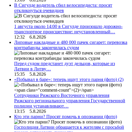
В Сигулде водитель сбил велосипедиста: просят
откликнуться очевидцев
1 августа около 14:00 в Сигулде произошло дорожно-
транспортное происшествие: неустановленный…
12:32 6.8.2026
Липовые накладные и 480 000 пачек сигарет: перевозка
контрабанды закончилась судом
Перед судом предстанет дуэт дельцов, которые из
Латвии в Литву…
15:35 5.8.2026
«Побывал в баре»: теперь ищут этого парня (фото)
(2)
Сотрудники Рижского Восточного управления
Рижского регионального управления Государственной
полиции устанавливают…
13:15 5.8.2026
Кто эти парни? Просят помочь в опознании (фото)
Госполиция Латвии обращается к жителям с просьбой