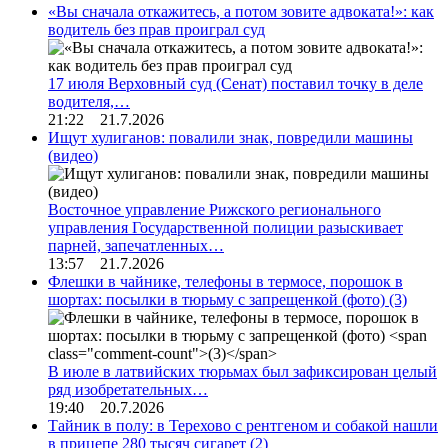
«Вы сначала откажитесь, а потом зовите адвоката!»: как
водитель без прав проиграл суд
17 июля Верховный суд (Сенат) поставил точку в деле
водителя,…
21:22 21.7.2026
Ищут хулиганов: повалили знак, повредили машины
(видео)
Восточное управление Рижского регионального
управления Государственной полиции разыскивает
парней, запечатленных…
13:57 21.7.2026
Флешки в чайнике, телефоны в термосе, порошок в
шортах: посылки в тюрьму с запрещенкой (фото)
(3)
В июле в латвийских тюрьмах был зафиксирован целый
ряд изобретательных…
19:40 20.7.2026
Тайник в полу: в Терехово с рентгеном и собакой нашли
в прицепе 280 тысяч сигарет
(2)