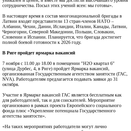
уникален и ценен, и вместе мы достигли высочайшего уровня
сотрудничества. Посыл этих учений ясен: мы готовы».
В настоящее время в состав многонациональной бригады в
Латвии входят представители 13 стран-членов НАТО –
Албании, Чехии, Дании, Исландии, Италии, Канады, Латвии,
Черногории, Северной Македонии, Польши, Словакии,
Словении и Испании. Планируется, что бригада достигнет
полной боевой готовности к 2026 году.
В Риге пройдет ярмарка вакансий
7 ноября с 11.00 до 18.00 в помещении "H2O квартал 6"
(улица Дурбес, 4, в Риге) пройдет Ярмарка вакансий,
организованная Государственным агентством занятости (ГАС,
NVA). Работодателям предлагается подавать заявки до 31
октября.
Участие в Ярмарке вакансий ГАС является бесплатным как
для работодателей, так и для соискателей. Мероприятие
организовано в рамках проекта Европейского социального
фонда плюс «Укрепление потенциала Государственного
агентства занятости».
«На таких мероприятиях работодатели могут лично