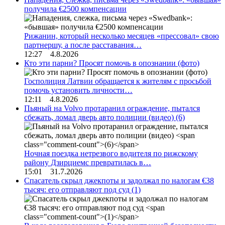
получила €2500 компенсации
Рижанин, который несколько месяцев «прессовал» свою
партнершу, а после расставания…
12:27 4.8.2026
Кто эти парни? Просят помочь в опознании (фото)
Госполиция Латвии обращается к жителям с просьбой
помочь установить личности…
12:11 4.8.2026
Пьяный на Volvo протаранил ограждение, пытался
сбежать, ломал дверь авто полиции (видео)
(6)
Ночная поездка нетрезвого водителя по рижскому
району Дзирциемс превратилась в…
15:01 31.7.2026
Спасатель скрыл джекпоты и задолжал по налогам €38
тысяч: его отправляют под суд
(1)