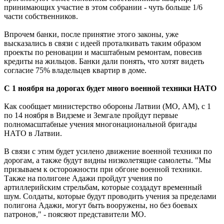
принимающих участие в этом собрании - чуть больше 1/6
части собственников.
Впрочем банки, после принятие этого законы, уже
высказались в связи с идеей проталкивать таким образом
проекты по реновации и масштабным ремонтам, повесив
кредиты на жильцов. Банки дали понять, что хотят видеть
согласие 75% владельцев квартир в доме.
С 1 ноября на дорогах будет много военной техники НАТО
Как сообщает министерство обороны Латвии (МО, АМ), с 1
по 14 ноября в Видземе и Земгале пройдут первые
полномасштабные учения многонациональной бригады
НАТО в Латвии.
В связи с этим будет усилено движение военной техники по
дорогам, а также будут видны низколетящие самолеты. "Мы
призываем к осторожности при обгоне военной техники.
Также на полигоне Адажи пройдут учения по
артиллерийским стрельбам, которые создадут временный
шум. Солдаты, которые будут проводить учения за пределами
полигона Адажи, могут быть вооружены, но без боевых
патронов," - поясяют представители МО.