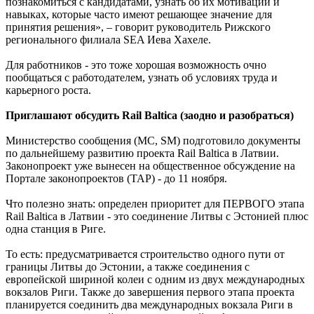
познакомиться с кандидатами, узнать об их мотивации и
навыках, которые часто имеют решающее значение для
принятия решения», – говорит руководитель Рижского
регионального филиала SEA Иева Хахеле.
Для работников - это тоже хорошая возможность очно
пообщаться с работодателем, узнать об условиях труда и
карьерного роста.
Приглашают обсудить Rail Baltica (заодно и разобраться)
Министерство сообщения (МС, SM) подготовило документы
по дальнейшему развитию проекта Rail Baltica в Латвии.
Законопроект уже вынесен на общественное обсуждение на
Портале законопроектов (TAP) - до 11 ноября.
Что полезно знать: определен приоритет для ПЕРВОГО этапа
Rail Baltica в Латвии - это соединение Литвы с Эстонией плюс
одна станция в Риге.
То есть: предусматривается строительство одного пути от
границы Литвы до Эстонии, а также соединения с
европейской шириной колеи с одним из двух международных
вокзалов Риги. Также до завершения первого этапа проекта
планируется соединить два международных вокзала Риги в