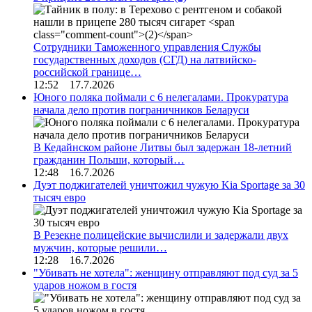
Сотрудники Таможенного управления Службы
государственных доходов (СГД) на латвийско-
российской границе…
12:52 17.7.2026
Юного поляка поймали с 6 нелегалами. Прокуратура
начала дело против пограничников Беларуси
В Кедайнском районе Литвы был задержан 18-летний
гражданин Польши, который…
12:48 16.7.2026
Дуэт поджигателей уничтожил чужую Kia Sportage за 30
тысяч евро
В Резекне полицейские вычислили и задержали двух
мужчин, которые решили…
12:28 16.7.2026
"Убивать не хотела": женщину отправляют под суд за 5
ударов ножом в гостя