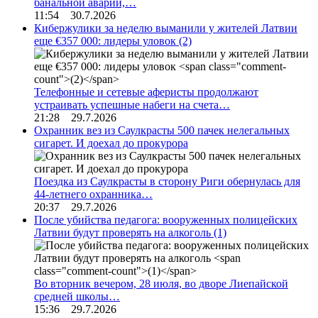
банальной аварии,…
11:54 30.7.2026
Кибержулики за неделю выманили у жителей Латвии
еще €357 000: лидеры уловок
(2)
Телефонные и сетевые аферисты продолжают
устраивать успешные набеги на счета…
21:28 29.7.2026
Охранник вез из Саулкрасты 500 пачек нелегальных
сигарет. И доехал до прокурора
Поездка из Саулкрасты в сторону Риги обернулась для
44-летнего охранника…
20:37 29.7.2026
После убийства педагога: вооруженных полицейских
Латвии будут проверять на алкоголь
(1)
Во вторник вечером, 28 июля, во дворе Лиепайской
средней школы…
15:36 29.7.2026