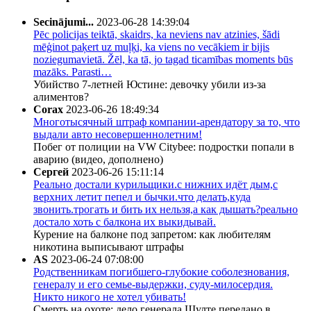
Secinājumi...
2023-06-28 14:39:04
Pēc policijas teiktā, skaidrs, ka neviens nav atzinies, šādi
mēģinot paķert uz muļķi, ka viens no vecākiem ir bijis
noziegumavietā. Žēl, ka tā, jo tagad ticamības moments būs
mazāks. Parasti…
Убийство 7-летней Юстине: девочку убили из-за
алиментов?
Corax
2023-06-26 18:49:34
Многотысячный штраф компании-арендатору за то, что
выдали авто несовершеннолетним!
Побег от полиции на VW Citybee: подростки попали в
аварию (видео, дополнено)
Сергей
2023-06-26 15:11:14
Реально достали курильщики.с нижних идёт дым,с
верхних летит пепел и бычки.что делать,куда
звонить.трогать и бить их нельзя,а как дышать?реально
достало хоть с балкона их выкидывай.
Курение на балконе под запретом: как любителям
никотина выписывают штрафы
AS
2023-06-24 07:08:00
Родственникам погибшего-глубокие соболезнования,
генералу и его семье-выдержки, суду-милосердия.
Никто никого не хотел убивать!
Смерть на охоте: дело генерала Шулте передано в