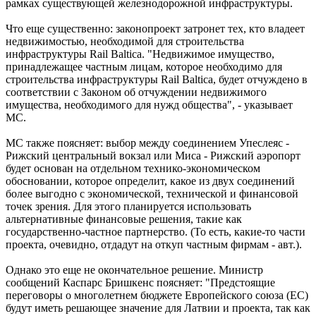
рамках существующей железнодорожной инфраструктуры.
Что еще существенно: законопроект затронет тех, кто владеет
недвижимостью, необходимой для строительства
инфраструктуры Rail Baltica. "Недвижимое имущество,
принадлежащее частным лицам, которое необходимо для
строительства инфраструктуры Rail Baltica, будет отчуждено в
соответствии с Законом об отчуждении недвижимого
имущества, необходимого для нужд общества", - указывает
МС.
МС также поясняет: выбор между соединением Упеслеяс -
Рижский центральный вокзал или Миса - Рижский аэропорт
будет основан на отдельном технико-экономическом
обосновании, которое определит, какое из двух соединений
более выгодно с экономической, технической и финансовой
точек зрения. Для этого планируется использовать
альтернативные финансовые решения, такие как
государственно-частное партнерство. (То есть, какие-то части
проекта, очевидно, отдадут на откуп частным фирмам - авт.).
Однако это еще не окончательное решение. Министр
сообщений Каспарс Бришкенс поясняет: "Предстоящие
переговоры о многолетнем бюджете Европейского союза (ЕС)
будут иметь решающее значение для Латвии и проекта, так как