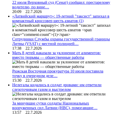
22 июля Верховный суд (Сенат) сообщил: престарелому
водителю, по вине…
20:09 22.7.2026
«Латвийский маршрут»: 19-летний "таксист" запихал в
компактный кроссовер шесть азиатов
(1)
Сотрудники Службы охраны государственной границы
Литвы (VSAT) с местной полицией…
17:38 22.7.2026
Мать 8 детей наказали за уклонение от алиментов:
вместо тюрьмы — общественные работы
Рижская Восточная прокуратура 10 июля поставила
точку в очередном деле…
15:30 22.7.2026
Нелегалы кидались в солдат дровами: им ответили
слезоточивым газом и выстрелом
За минувшие сутки солдаты Национальных
вооруженных сил Латвии (НВС), помогавшие…
13:57 22.7.2026