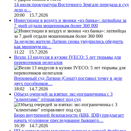
14 июля прокуратура Восточного Земгале передала в суд
дело о…
20:00 15.7.2026
Инвестиции в воздух и звонки «из банка»: латвийцы за
7 дней отдали мошенникам более 360 000
За неделю жители Латвии снова умудрились обеднеть
как минимум на…
11:22 15.7.2026
Везли 13 индусов в кузове IVECO: 5 лет тюрьмы для
перевозчиков нелегалов
Верховный суд Латвии (Сенат) поставил точку в деле
двух пособников…
18:02 14.7.2026
Объезд очередей за взятки: экс-пограничника с 3
"клиентами" отправляют под суд
Бюро внутренней безопасности (БВБ, IDB) предлагает
начать уголовное преследование бывшего…
16:39 14.7.2026
ЧП в юрмальском магазине: хулиган в черной футболке