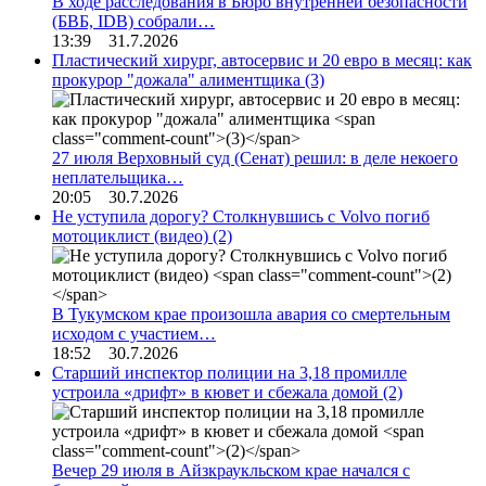
В ходе расследования в Бюро внутренней безопасности
(БВБ, IDB) собрали…
13:39 31.7.2026
Пластический хирург, автосервис и 20 евро в месяц: как
прокурор "дожала" алиментщика
(3)
27 июля Верховный суд (Сенат) решил: в деле некоего
неплательщика…
20:05 30.7.2026
Не уступила дорогу? Столкнувшись с Volvo погиб
мотоциклист (видео)
(2)
В Тукумском крае произошла авария со смертельным
исходом с участием…
18:52 30.7.2026
Старший инспектор полиции на 3,18 промилле
устроила «дрифт» в кювет и сбежала домой
(2)
Вечер 29 июля в Айзкраукльском крае начался с