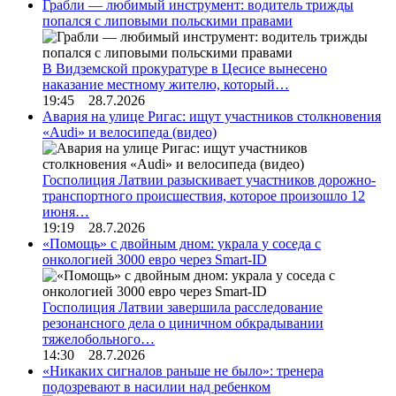
Грабли — любимый инструмент: водитель трижды
попался с липовыми польскими правами
В Видземской прокуратуре в Цесисе вынесено
наказание местному жителю, который…
19:45 28.7.2026
Авария на улице Ригас: ищут участников столкновения
«Audi» и велосипеда (видео)
Госполиция Латвии разыскивает участников дорожно-
транспортного происшествия, которое произошло 12
июня…
19:19 28.7.2026
«Помощь» с двойным дном: украла у соседа с
онкологией 3000 евро через Smart-ID
Госполиция Латвии завершила расследование
резонансного дела о циничном обкрадывании
тяжелобольного…
14:30 28.7.2026
«Никаких сигналов раньше не было»: тренера
подозревают в насилии над ребенком