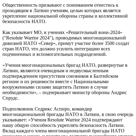
Общественность призывают с пониманием отнестись к
проходящим в Латвии учениям, целью которых является
укрепление национальной обороны страны и коллективной
безопасности НАТО.
Как указывает МО, в учениях «Решительный воин-2024»
("Resolute Warrior 2024"), проводимых многонациональной
дивизией НАТО «Север», примут участие более 3500 солдат
стран НАТО, что должно усилить интеграцию всех
подчиненных и вспомогательных подразделений.
«Учения многонациональных бригад НАТО, развернутые в
Латвии, являются очевидным и недвусмысленным
подтверждением присутствия союзников в Балтийском
регионе и их решимости вместе с Национальными
вооруженными силами защитить Латвию в случае
необходимости», – подчеркивает министр обороны Андрис
Спрудс.
Подполковник Седрикс Аспиро, командир
многонациональной бригады НАТО в Латвии, в свою очередь
указывавет: «Учения Resolute Warrior 2024 подтверждают
нашу общую способность укреплять безопасность Латвии.
Вклад каждого члена многонациональной бригады НАТО