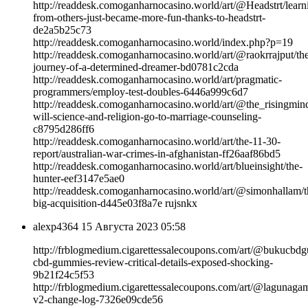
http://readdesk.comoganharnocasino.world/art/@Headstrt/learn
from-others-just-became-more-fun-thanks-to-headstrt-
de2a5b25c73
http://readdesk.comoganharnocasino.world/index.php?p=19
http://readdesk.comoganharnocasino.world/art/@raokrrajput/th
journey-of-a-determined-dreamer-bd0781c2cda
http://readdesk.comoganharnocasino.world/art/pragmatic-
programmers/employ-test-doubles-6446a999c6d7
http://readdesk.comoganharnocasino.world/art/@the_risingmi
will-science-and-religion-go-to-marriage-counseling-
c8795d286ff6
http://readdesk.comoganharnocasino.world/art/the-11-30-
report/australian-war-crimes-in-afghanistan-ff26aaf86bd5
http://readdesk.comoganharnocasino.world/art/blueinsight/the-
hunter-eef3147e5ae0
http://readdesk.comoganharnocasino.world/art/@simonhallam/t
big-acquisition-d445e03f8a7e rujsnkx
alexp4364
15 Августа 2023 05:58
http://frblogmedium.cigarettessalecoupons.com/art/@bukucbdg
cbd-gummies-review-critical-details-exposed-shocking-
9b21f24c5f53
http://frblogmedium.cigarettessalecoupons.com/art/@lagunaga
v2-change-log-7326e09cde56