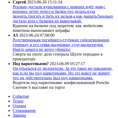
Сергей
2023-06-26 15:11:14
Реально достали курильщики.с нижних идёт дым,с
верхних летит пепел и бычки.что делать,куда
звонить.трогать и бить их нельзя,а как дышать?реально
достало хоть с балкона их выкидывай.
Курение на балконе под запретом: как любителям
никотина выписывают штрафы
AS
2023-06-24 07:08:00
Родственникам погибшего-глубокие соболезнования,
генералу и его семье-выдержки, суду-милосердия.
Никто никого не хотел убивать!
Смерть на охоте: дело генерала Шулте передано в
прокуратуру
Под наркотиками?
2023-06-09 05:27:17
Он отказался от экспертизы. За это такое же наказание,
как если бы под наркотиками. Но это вовсе не значит,
что он действительно был под наркотиками.
Водитель под наркотиками: конфискованный Porsche
Cayenne S выставят на торги
События
Техно
Охрана
Страхование
Законы