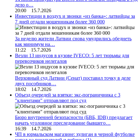
дело о…
20:00 15.7.2026
Инвестиции в воздух и звонки «из банка»: латвийцы за
7 дней отдали мошенникам более 360 000
За неделю жители Латвии снова умудрились обеднеть
как минимум на…
11:22 15.7.2026
Везли 13 индусов в кузове IVECO: 5 лет тюрьмы для
перевозчиков нелегалов
Верховный суд Латвии (Сенат) поставил точку в деле
двух пособников…
18:02 14.7.2026
Объезд очередей за взятки: экс-пограничника с 3
"клиентами" отправляют под суд
Бюро внутренней безопасности (БВБ, IDB) предлагает
начать уголовное преследование бывшего…
16:39 14.7.2026
ЧП в юрмальском магазине: хулиган в черной футболке
напал на покупателей и ребенка
(1)