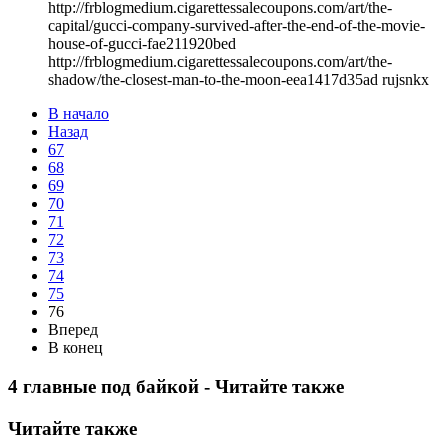
http://frblogmedium.cigarettessalecoupons.com/art/the-
capital/gucci-company-survived-after-the-end-of-the-movie-
house-of-gucci-fae211920bed
http://frblogmedium.cigarettessalecoupons.com/art/the-
shadow/the-closest-man-to-the-moon-eea1417d35ad rujsnkx
В начало
Назад
67
68
69
70
71
72
73
74
75
76
Вперед
В конец
4 главные под байкой - Читайте также
Читайте также