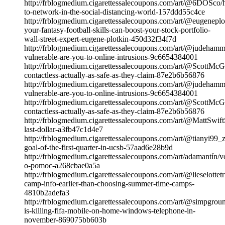
http://frblogmedium.cigarettessalecoupons.com/art/@6DOSco
to-network-in-the-social-distancing-world-157ddd55c4ce
http://frblogmedium.cigarettessalecoupons.com/art/@eugenepl
your-fantasy-football-skills-can-boost-your-stock-portfolio-
wall-street-expert-eugene-plotkin-450d32f34f7d
http://frblogmedium.cigarettessalecoupons.com/art/@judeha
vulnerable-are-you-to-online-intrusions-9c6654384001
http://frblogmedium.cigarettessalecoupons.com/art/@ScottMcG
contactless-actually-as-safe-as-they-claim-87e2b6b56876
http://frblogmedium.cigarettessalecoupons.com/art/@judeha
vulnerable-are-you-to-online-intrusions-9c6654384001
http://frblogmedium.cigarettessalecoupons.com/art/@ScottMcG
contactless-actually-as-safe-as-they-claim-87e2b6b56876
http://frblogmedium.cigarettessalecoupons.com/art/@MattSwift
last-dollar-a3fb47c1d4e7
http://frblogmedium.cigarettessalecoupons.com/art/@tianyi99
goal-of-the-first-quarter-in-ucsb-57aad6e28b9d
http://frblogmedium.cigarettessalecoupons.com/art/adamantín/v
o-pomoc-a268cbae0a5a
http://frblogmedium.cigarettessalecoupons.com/art/@lieselottet
camp-info-earlier-than-choosing-summer-time-camps-
4810b2adefa3
http://frblogmedium.cigarettessalecoupons.com/art/@simpgrou
is-killing-fifa-mobile-on-home-windows-telephone-in-
november-869075bb603b