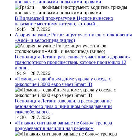
попался с липовыми польскими правами
В Видземской прокуратуре в Цесисе вынесено
наказание местному жителю, который…
19:45 28.7.2026
Авария на улице Ригас: ищут участников столкновения
«Audi» и велосипеда (видео)
Госполиция Латвии разыскивает участников дорожно-
транспортного происшествия, которое произошло 12
июня…
19:19 28.7.2026
«Помощь» с двойным дном: украла у соседа с
онкологией 3000 евро через Smart-ID
Госполиция Латвии завершила расследование
резонансного дела о циничном обкрадывании
тяжелобольного…
14:30 28.7.2026
«Никаких сигналов раньше не было»: тренера
подозревают в насилии над ребенком