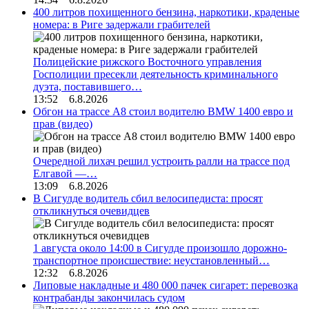
400 литров похищенного бензина, наркотики, краденые
номера: в Риге задержали грабителей
Полицейские рижского Восточного управления
Госполиции пресекли деятельность криминального
дуэта, поставившего…
13:52 6.8.2026
Обгон на трассе А8 стоил водителю BMW 1400 евро и
прав (видео)
Очередной лихач решил устроить ралли на трассе под
Елгавой —…
13:09 6.8.2026
В Сигулде водитель сбил велосипедиста: просят
откликнуться очевидцев
1 августа около 14:00 в Сигулде произошло дорожно-
транспортное происшествие: неустановленный…
12:32 6.8.2026
Липовые накладные и 480 000 пачек сигарет: перевозка
контрабанды закончилась судом