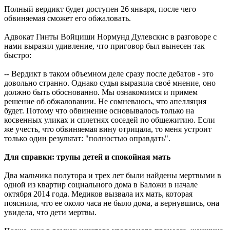
Полный вердикт будет доступен 26 января, после чего
обвиняемая сможет его обжаловать.
Адвокат Гинты Войциши Нормунд Дулевскис в разговоре с
нами выразил удивление, что приговор был вынесен так
быстро:
-- Вердикт в таком объемном деле сразу после дебатов - это
довольно странно. Однако судья выразила своё мнение, оно
должно быть обоснованно. Мы ознакомимся и примем
решение об обжаловании. Не сомневаюсь, что апелляция
будет. Потому что обвинение основывалось только на
косвенных уликах и сплетнях соседей по общежитию. Если
же учесть, что обвиняемая вину отрицала, то меня устроит
только один результат: "полностью оправдать".
Для справки: трупы детей и спокойная мать
Два мальчика полутора и трех лет были найдены мертвыми в
одной из квартир социального дома в Баложи в начале
октября 2014 года. Медиков вызвала их мать, которая
пояснила, что ее около часа не было дома, а вернувшись, она
увидела, что дети мертвы.