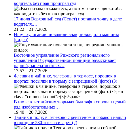
водитель без прав проиграл суд
17 июля Верховный суд (Сенат) поставил точку в деле
водителя,…
21:22 21.7.2026
Ищут хулиганов: повалили знак, повредили машины
(видео)
Восточное управление Рижского регионального
управления Государственной полиции разыскивает
парней, запечатленных…
13:57 21.7.2026
Флешки в чайнике, телефоны в термосе, порошок в
шортах: посылки в тюрьму с запрещенкой (фото)
(3)
В июле в латвийских тюрьмах был зафиксирован целый
ряд изобретательных…
19:40 20.7.2026
Тайник в полу: в Терехово с рентгеном и собакой нашли
в прицепе 280 тысяч сигарет
(2)