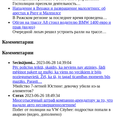
Госполиции пресекли деятельность…
Нападение в Вецаки и развращение малолетних: об
арестах в Риге и Малпилсе
В Рижском регионе за последнее время проведена…
Обгон на трассе А8 стоил водителю BMW 1400 евро и
прав (видео)
Очередной лихач решил устроить ралли на трассе…
Комментарии
Комментарии
Secinājumi...
2023-06-28 14:39:04
Pēc policijas teiktā, skaidrs, ka neviens nav atzinies, šādi
mēģinot paķert uz muļķi, ka viens no vecākiem ir bijis
noziegumavietā. Žēl, ka tā, jo tagad ticamības moments būs
mazāks. Parasti…
Убийство 7-летней Юстине: девочку убили из-за
алиментов?
Corax
2023-06-26 18:49:34
Многотысячный штраф компании-арендатору за то, что
выдали авто несовершеннолетним!
Побег от полиции на VW Citybee: подростки попали в
аварию (видео, дополнено)