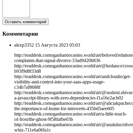
Комментарии
alexp3352
15 Августа 2023 05:03
http://readdesk.comoganharnocasino.world/art/beloved/relation
complaints-that-signal-divorce-33ad9420b836
http://readdesk.comoganharnocasino.world/art/@kedanco/cross
b93f9d8f33d8
http://readdesk.comoganharnocasino.world/art/andcloudio/get-
visibility-and-control-into-your-saas-apps-usage-
c34b7af8688f
http://readdesk.comoganharnocasino.world/art/@sushrut.shiva
a-javascript-library-with-zero-dependencies-f1a16e2acb02
http://readdesk.comoganharnocasino.world/art/@aliciakpachec
the-importance-of-home-for-introverts-435bd5aee605
http://readdesk.comoganharnocasino.world/art/a-little-touch-
of-frost/the-ghost-9f58fafbe03b
http://readdesk.comoganharnocasino.world/art/@analulus/silver
whiz-711e6a06fa1c