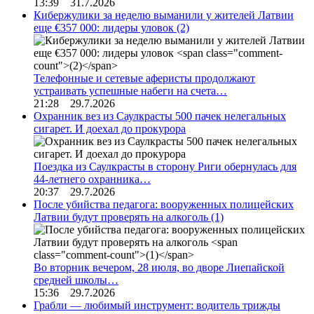
13:39 31.7.2026
Кибержулики за неделю выманили у жителей Латвии
еще €357 000: лидеры уловок
(2)
Телефонные и сетевые аферисты продолжают
устраивать успешные набеги на счета…
21:28 29.7.2026
Охранник вез из Саулкрасты 500 пачек нелегальных
сигарет. И доехал до прокурора
Поездка из Саулкрасты в сторону Риги обернулась для
44-летнего охранника…
20:37 29.7.2026
После убийства педагога: вооруженных полицейских
Латвии будут проверять на алкоголь
(1)
Во вторник вечером, 28 июля, во дворе Лиепайской
средней школы…
15:36 29.7.2026
Грабли — любимый инструмент: водитель трижды