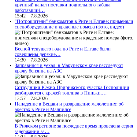
крупный канал поставки подпольного табака,
работавший…
15:42 7.8.2026
"Потрошители" банкоматов в Риге и Елгаве: применяли
спецоборудование и краденые номера (фото, видео)
Весной текущего года по Риге и Елгаве были
совершены дерзкие…
14:30 7.8.2026
Заправился и уехал: в Марупеском крае расследуют
кражу бензина на АЗС
Сотрудники Южно-Пририжского участка Госполиции
разбираются с кражей топлива в Пиньки.…
13:57 7.8.2026
Нападение в Вецаки и развращение малолетних: об
арестах в Риге и Малпилсе
В Рижском регионе за последнее время проведена серия
задержаний за…
14:34 6.8.2026