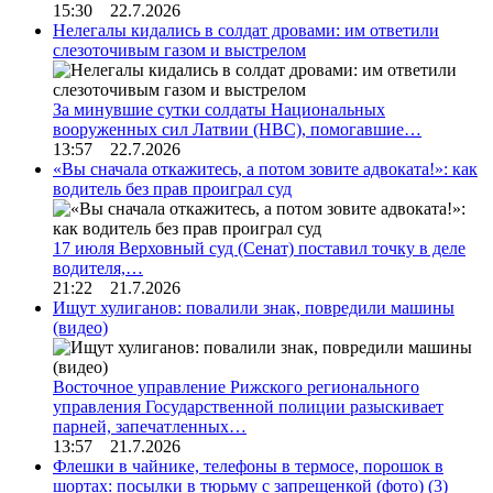
15:30 22.7.2026
Нелегалы кидались в солдат дровами: им ответили
слезоточивым газом и выстрелом
За минувшие сутки солдаты Национальных
вооруженных сил Латвии (НВС), помогавшие…
13:57 22.7.2026
«Вы сначала откажитесь, а потом зовите адвоката!»: как
водитель без прав проиграл суд
17 июля Верховный суд (Сенат) поставил точку в деле
водителя,…
21:22 21.7.2026
Ищут хулиганов: повалили знак, повредили машины
(видео)
Восточное управление Рижского регионального
управления Государственной полиции разыскивает
парней, запечатленных…
13:57 21.7.2026
Флешки в чайнике, телефоны в термосе, порошок в
шортах: посылки в тюрьму с запрещенкой (фото)
(3)