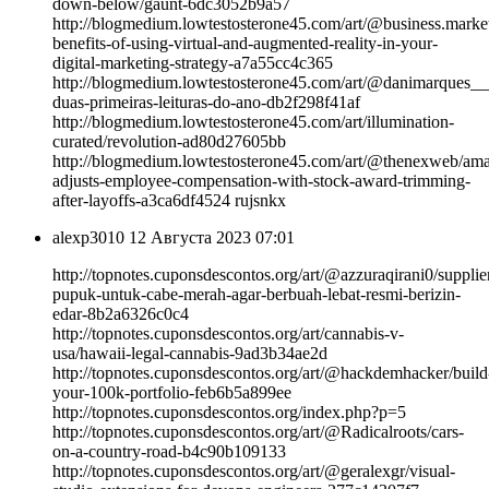
down-below/gaunt-6dc3052b9a57
http://blogmedium.lowtestosterone45.com/art/@business.market
benefits-of-using-virtual-and-augmented-reality-in-your-
digital-marketing-strategy-a7a55cc4c365
http://blogmedium.lowtestosterone45.com/art/@danimarques__
duas-primeiras-leituras-do-ano-db2f298f41af
http://blogmedium.lowtestosterone45.com/art/illumination-
curated/revolution-ad80d27605bb
http://blogmedium.lowtestosterone45.com/art/@thenexweb/am
adjusts-employee-compensation-with-stock-award-trimming-
after-layoffs-a3ca6df4524 rujsnkx
alexp3010
12 Августа 2023 07:01
http://topnotes.cuponsdescontos.org/art/@azzuraqirani0/supplie
pupuk-untuk-cabe-merah-agar-berbuah-lebat-resmi-berizin-
edar-8b2a6326c0c4
http://topnotes.cuponsdescontos.org/art/cannabis-v-
usa/hawaii-legal-cannabis-9ad3b34ae2d
http://topnotes.cuponsdescontos.org/art/@hackdemhacker/build
your-100k-portfolio-feb6b5a899ee
http://topnotes.cuponsdescontos.org/index.php?p=5
http://topnotes.cuponsdescontos.org/art/@Radicalroots/cars-
on-a-country-road-b4c90b109133
http://topnotes.cuponsdescontos.org/art/@geralexgr/visual-