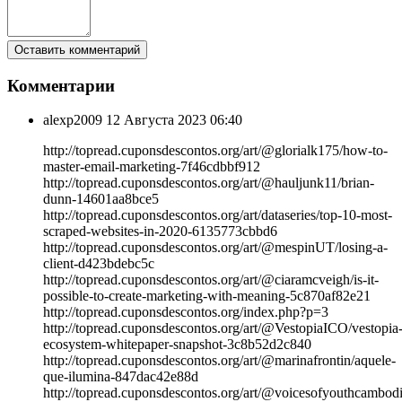
Комментарии
alexp2009
12 Августа 2023 06:40
http://topread.cuponsdescontos.org/art/@glorialk175/how-to-
master-email-marketing-7f46cdbbf912
http://topread.cuponsdescontos.org/art/@hauljunk11/brian-
dunn-14601aa8bce5
http://topread.cuponsdescontos.org/art/dataseries/top-10-most-
scraped-websites-in-2020-6135773cbbd6
http://topread.cuponsdescontos.org/art/@mespinUT/losing-a-
client-d423bdebc5c
http://topread.cuponsdescontos.org/art/@ciaramcveigh/is-it-
possible-to-create-marketing-with-meaning-5c870af82e21
http://topread.cuponsdescontos.org/index.php?p=3
http://topread.cuponsdescontos.org/art/@VestopiaICO/vestopia
ecosystem-whitepaper-snapshot-3c8b52d2c840
http://topread.cuponsdescontos.org/art/@marinafrontin/aquele-
que-ilumina-847dac42e88d
http://topread.cuponsdescontos.org/art/@voicesofyouthcambodi