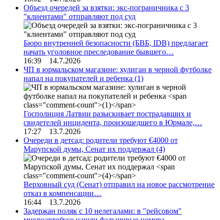
Объезд очередей за взятки: экс-пограничника с 3
"клиентами" отправляют под суд
Бюро внутренней безопасности (БВБ, IDB) предлагает
начать уголовное преследование бывшего…
16:39 14.7.2026
ЧП в юрмальском магазине: хулиган в черной футболке
напал на покупателей и ребенка
(1)
Госполиция Латвии разыскивает пострадавших и
свидетелей инцидента, произошедшего в Юрмале,…
17:27 13.7.2026
Очереди в детсад: родители требуют €4000 от
Марупской думы, Сенат их поддержал
(4)
Верховный суд (Сенат) отправил на новое рассмотрение
отказ в компенсации…
16:44 13.7.2026
Задержан поляк с 10 нелегалами: в "рейсовом"
микроавтобусе нашли фальшивые номера