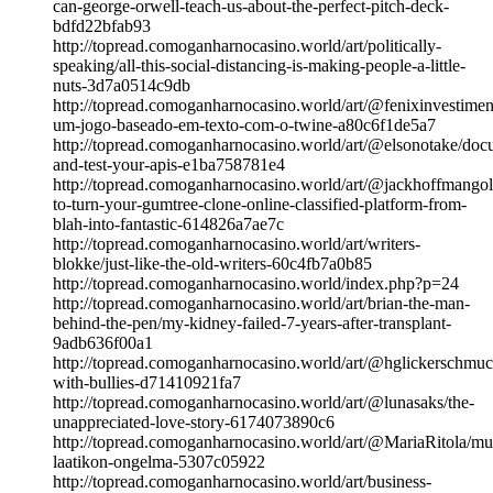
can-george-orwell-teach-us-about-the-perfect-pitch-deck-
bdfd22bfab93
http://topread.comoganharnocasino.world/art/politically-
speaking/all-this-social-distancing-is-making-people-a-little-
nuts-3d7a0514c9db
http://topread.comoganharnocasino.world/art/@fenixinvestimen
um-jogo-baseado-em-texto-com-o-twine-a80c6f1de5a7
http://topread.comoganharnocasino.world/art/@elsonotake/doc
and-test-your-apis-e1ba758781e4
http://topread.comoganharnocasino.world/art/@jackhoffmangol
to-turn-your-gumtree-clone-online-classified-platform-from-
blah-into-fantastic-614826a7ae7c
http://topread.comoganharnocasino.world/art/writers-
blokke/just-like-the-old-writers-60c4fb7a0b85
http://topread.comoganharnocasino.world/index.php?p=24
http://topread.comoganharnocasino.world/art/brian-the-man-
behind-the-pen/my-kidney-failed-7-years-after-transplant-
9adb636f00a1
http://topread.comoganharnocasino.world/art/@hglickerschmuc
with-bullies-d71410921fa7
http://topread.comoganharnocasino.world/art/@lunasaks/the-
unappreciated-love-story-6174073890c6
http://topread.comoganharnocasino.world/art/@MariaRitola/mu
laatikon-ongelma-5307c05922
http://topread.comoganharnocasino.world/art/business-