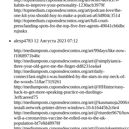
habits-to-improve-your-personality-1230acb3979f
http://topmedium.cuponsdescontos.org/art/podcast-love/the-
one-kit-you-should-buy-to-make-a-podcast-a63d804c3514
http://topmedium.cuponsdescontos.org/art/full-court-
press/landing-spots-for-the-top-five-free-agents-49041cb6dbc
rujsnkx
alexp4783
12 Августа 2023 07:12
http://mediumposts.cuponsdescontos.org/art/99days/like-now-
f1068971b46c
http://mediumposts.cuponsdescontos.org/art/@simplyiam/a-
three-year-old-gave-me-the-finger-dd8231ea4a4
http://mediumposts.cuponsdescontos.org/art/daily-
connect/last-night-i-was-humbled-by-the-stars-in-my-neck-of-
the-woods-518ae7319261
http://mediumposts.cuponsdescontos.org/art/@HHintze/easy-
hack-to-get-more-speaking-practice-on-duolingo-
3effcaeeed75
http://mediumposts.cuponsdescontos.org/art/@kasmanoja2006/
install-network-printer-driver-windows-10-b16445b2c6e4
http://mediumposts.cuponsdescontos.org/art/@risreder9676/ho
will-a-coronavirus-vaccine-be-rolled-out-to-the-uk-
population-bf7e8d48978f
http://mediumposts.cuponsdescontos.org/art/@onyiukeemma/co