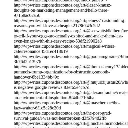
http://wpwrites.cuponsdescontos.org/art/elazar-krausz-
thoughts-on-marketing-management-and/hello-there-
97158ac62a56
http://wpwrites.cuponsdescontos.org/art/petness/5-astounding-
reasons-you-will-love-a-cheagle-21786743c5d2
http://wpwrites.cuponsdescontos.org/art/@seewattsididthere/h
to-tell-if-your-eggs-are-actually-expired-and-make-them-last-
even-longer-with-this-easy-recipe-53df219902a8
http://wpwrites.cuponsdescontos.org/art/magical-writers-
cafe/resonance-f5d1ec418b19
http://wpwrites.cuponsdescontos.org/art/@poonamgorane79/fir
3b76d2b13976
http://wpwrites.cuponsdescontos.org/art/@thomashenry13/bide
pummels-trump-organization-for-obstructing-smooth-
handover-8be1334bb49c
http://wpwrites.cuponsdescontos.org/art/@mujurizijustus20/wha
is-negative-google-reviews-83ef65e4cb7d
http://wpwrites.cuponsdescontos.org/art/@alexandraothe/create
an-environment-of-inspiration-8f4dbf7104ba
http://wpwrites.cuponsdescontos.org/art/@mascherpae/the-
lazy-waiter-6f1c5e28c20d
http://wpwrites.cuponsdescontos.org/art/the-post-grad-
survival-guide/i-was-not-heartbroken-d3f6794d2ffb
http://wpwrites.cuponsdescontos.org/art/@michaelmcmodel/da