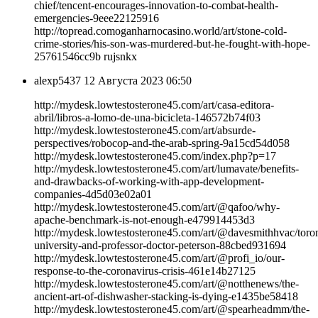
chief/tencent-encourages-innovation-to-combat-health-
emergencies-9eee22125916
http://topread.comoganharnocasino.world/art/stone-cold-
crime-stories/his-son-was-murdered-but-he-fought-with-hope-
25761546cc9b rujsnkx
alexp5437
12 Августа 2023 06:50
http://mydesk.lowtestosterone45.com/art/casa-editora-
abril/libros-a-lomo-de-una-bicicleta-146572b74f03
http://mydesk.lowtestosterone45.com/art/absurde-
perspectives/robocop-and-the-arab-spring-9a15cd54d058
http://mydesk.lowtestosterone45.com/index.php?p=17
http://mydesk.lowtestosterone45.com/art/lumavate/benefits-
and-drawbacks-of-working-with-app-development-
companies-4d5d03e02a01
http://mydesk.lowtestosterone45.com/art/@qafoo/why-
apache-benchmark-is-not-enough-e479914453d3
http://mydesk.lowtestosterone45.com/art/@davesmithhvac/toro
university-and-professor-doctor-peterson-88cbed931694
http://mydesk.lowtestosterone45.com/art/@profi_io/our-
response-to-the-coronavirus-crisis-461e14b27125
http://mydesk.lowtestosterone45.com/art/@notthenews/the-
ancient-art-of-dishwasher-stacking-is-dying-e1435be58418
http://mydesk.lowtestosterone45.com/art/@spearheadmm/the-