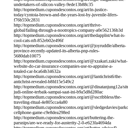
undertakers-of-silicon-valley-9ede13b88c35
http://topmedium.cuponsdescontos.org/art/in-justice-
today/cyntoia-brown-and-the-years-lost-by-juvenile-lifers-
f76b550c2831
http://topmedium.cuponsdescontos.org/art/thrive-
global/failing-through-a-nootropics-company-a0e562136b3d
http://topmedium.cuponsdescontos.org/art/thedapplist/what-is-
cool-cats-nft-852eb02e496f
http://topmedium.cuponsdescontos.org/art/@joyruddle/alberta-
province-recently-updated-its-alberta-pnp-rules-
5680dab10075
http://topmedium.cuponsdescontos.org/art/@xzakari.zaki/what-
website-do-car-insurance-companies-use-to-appraise-a-
totaled-car-bca64b34632a
http://topmedium.cuponsdescontos.org/art/@lantichrist6/the-
antichrist-revealed-b8fd15e549c2
http://topmedium.cuponsdescontos.org/art/@dinatanjung12a/sit
judi-online-terbaik-sampai-saat-ini-b9a5d8d280ac
http://topmedium.cuponsdescontos.org/art/@sscribbless/the-
traveling-ritual-4e805cca4a80
http://topmedium.cuponsdescontos.org/art/@sledgedavies/parko
cellphone-game-c9e8dea298ed
http://topmedium.cuponsdescontos.org/art/buttering-the-
parsnips/are-we-ready-for-austerity-2-0-e623fa4694da
http://topmedium.cuponsdescontos.org/art/better-advice/9-