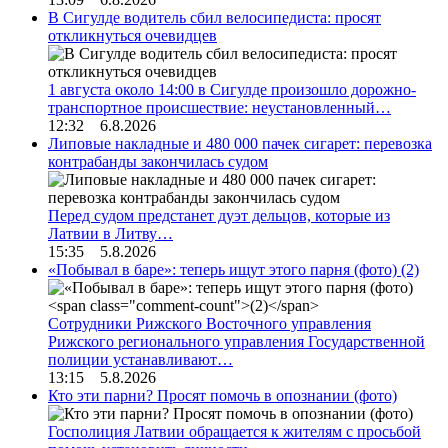
В Сигулде водитель сбил велосипедиста: просят
откликнуться очевидцев
1 августа около 14:00 в Сигулде произошло дорожно-
транспортное происшествие: неустановленный…
12:32 6.8.2026
Липовые накладные и 480 000 пачек сигарет: перевозка
контрабанды закончилась судом
Перед судом предстанет дуэт дельцов, которые из
Латвии в Литву…
15:35 5.8.2026
«Побывал в баре»: теперь ищут этого парня (фото)
(2)
Сотрудники Рижского Восточного управления
Рижского регионального управления Государственной
полиции устанавливают…
13:15 5.8.2026
Кто эти парни? Просят помочь в опознании (фото)
Госполиция Латвии обращается к жителям с просьбой