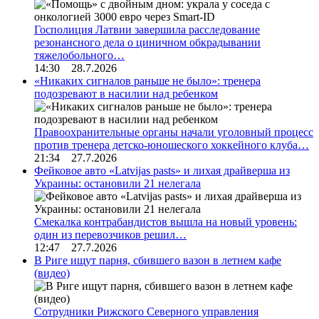
Госполиция Латвии завершила расследование
резонансного дела о циничном обкрадывании
тяжелобольного…
14:30 28.7.2026
«Никаких сигналов раньше не было»: тренера
подозревают в насилии над ребенком
Правоохранительные органы начали уголовный процесс
против тренера детско-юношеского хоккейного клуба…
21:34 27.7.2026
Фейковое авто «Latvijas pasts» и лихая драйверша из
Украины: остановили 21 нелегала
Смекалка контрабандистов вышла на новый уровень:
один из перевозчиков решил…
12:47 27.7.2026
В Риге ищут парня, сбившего вазон в летнем кафе
(видео)
Сотрудники Рижского Северного управления