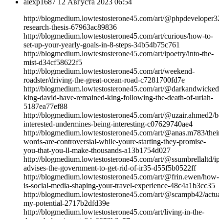
alexp1687
12 Августа 2023 06:54
http://blogmedium.lowtestosterone45.com/art/@phpdeveloper3
research-thesis-67963ac89836
http://blogmedium.lowtestosterone45.com/art/curious/how-to-
set-up-your-yearly-goals-in-8-steps-34b54b75c761
http://blogmedium.lowtestosterone45.com/art/ipoetry/into-the-
mist-d34cf58622f5
http://blogmedium.lowtestosterone45.com/art/weekend-
roadster/driving-the-great-ocean-road-c7281700fd7e
http://blogmedium.lowtestosterone45.com/art/@darkandwicked
king-david-have-remained-king-following-the-death-of-uriah-
5187ea77ef88
http://blogmedium.lowtestosterone45.com/art/@uzair.ahmed2/b
interested-undermines-being-interesting-c07629740ae4
http://blogmedium.lowtestosterone45.com/art/@anas.m783/thei
words-are-controversial-while-youre-starting-they-promise-
you-that-you-ll-make-thousands-a13b1754d027
http://blogmedium.lowtestosterone45.com/art/@ssumbrellaltd/i
advises-the-government-to-get-rid-of-ir35-d55f5b0522ff
http://blogmedium.lowtestosterone45.com/art/@frin.ewen/how-
is-social-media-shaping-your-travel-experience-48c4a1b3cc35
http://blogmedium.lowtestosterone45.com/art/@scampb42/actua
my-potential-2717b2dfd39e
http://blogmedium.lowtestosterone45.com/art/living-in-the-