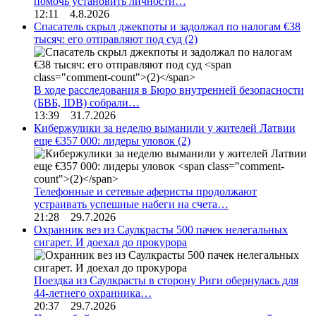
помочь установить личности…
12:11 4.8.2026
Спасатель скрыл джекпоты и задолжал по налогам €38
тысяч: его отправляют под суд
(2)
В ходе расследования в Бюро внутренней безопасности
(БВБ, IDB) собрали…
13:39 31.7.2026
Кибержулики за неделю выманили у жителей Латвии
еще €357 000: лидеры уловок
(2)
Телефонные и сетевые аферисты продолжают
устраивать успешные набеги на счета…
21:28 29.7.2026
Охранник вез из Саулкрасты 500 пачек нелегальных
сигарет. И доехал до прокурора
Поездка из Саулкрасты в сторону Риги обернулась для
44-летнего охранника…
20:37 29.7.2026