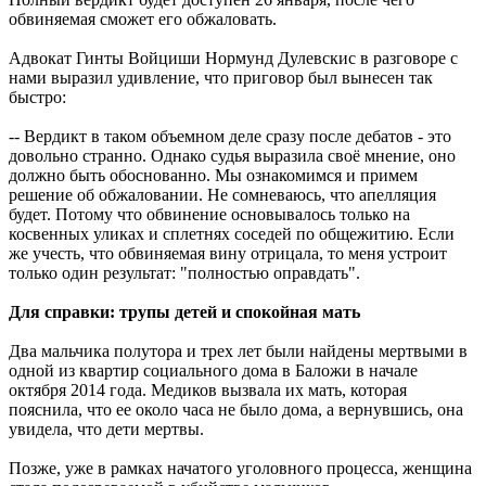
обвиняемая сможет его обжаловать.
Адвокат Гинты Войциши Нормунд Дулевскис в разговоре с
нами выразил удивление, что приговор был вынесен так
быстро:
-- Вердикт в таком объемном деле сразу после дебатов - это
довольно странно. Однако судья выразила своё мнение, оно
должно быть обоснованно. Мы ознакомимся и примем
решение об обжаловании. Не сомневаюсь, что апелляция
будет. Потому что обвинение основывалось только на
косвенных уликах и сплетнях соседей по общежитию. Если
же учесть, что обвиняемая вину отрицала, то меня устроит
только один результат: "полностью оправдать".
Для справки: трупы детей и спокойная мать
Два мальчика полутора и трех лет были найдены мертвыми в
одной из квартир социального дома в Баложи в начале
октября 2014 года. Медиков вызвала их мать, которая
пояснила, что ее около часа не было дома, а вернувшись, она
увидела, что дети мертвы.
Позже, уже в рамках начатого уголовного процесса, женщина