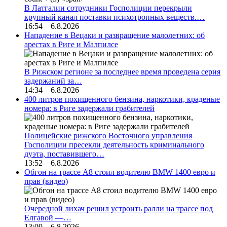
В Латгалии сотрудники Госполиции перекрыли
крупный канал поставки психотропных веществ.…
16:54 6.8.2026
Нападение в Вецаки и развращение малолетних: об
арестах в Риге и Малпилсе
В Рижском регионе за последнее время проведена серия
задержаний за…
14:34 6.8.2026
400 литров похищенного бензина, наркотики, краденые
номера: в Риге задержали грабителей
Полицейские рижского Восточного управления
Госполиции пресекли деятельность криминального
дуэта, поставившего…
13:52 6.8.2026
Обгон на трассе А8 стоил водителю BMW 1400 евро и
прав (видео)
Очередной лихач решил устроить ралли на трассе под
Елгавой —…
13:09 6.8.2026