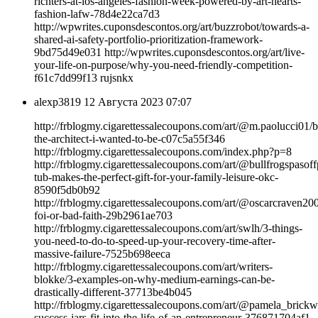
richters-at-los-angeles-fashion-week-powered-by-art-hearts-
fashion-lafw-78d4e22ca7d3
http://wpwrites.cuponsdescontos.org/art/buzzrobot/towards-a-
shared-ai-safety-portfolio-prioritization-framework-
9bd75d49e031 http://wpwrites.cuponsdescontos.org/art/live-
your-life-on-purpose/why-you-need-friendly-competition-
f61c7dd99f13 rujsnkx
alexp3819
12 Августа 2023 07:07
http://frblogmy.cigarettessalecoupons.com/art/@m.paolucci01/
the-architect-i-wanted-to-be-c07c5a55f346
http://frblogmy.cigarettessalecoupons.com/index.php?p=8
http://frblogmy.cigarettessalecoupons.com/art/@bullfrogspasoff
tub-makes-the-perfect-gift-for-your-family-leisure-okc-
8590f5db0b92
http://frblogmy.cigarettessalecoupons.com/art/@oscarcraven20
foi-or-bad-faith-29b2961ae703
http://frblogmy.cigarettessalecoupons.com/art/swlh/3-things-
you-need-to-do-to-speed-up-your-recovery-time-after-
massive-failure-7525b698eeca
http://frblogmy.cigarettessalecoupons.com/art/writers-
blokke/3-examples-on-why-medium-earnings-can-be-
drastically-different-37713be4b045
http://frblogmy.cigarettessalecoupons.com/art/@pamela_brickw
success-jars-fit-into-the-life-of-an-entrepreneur-376871704af1