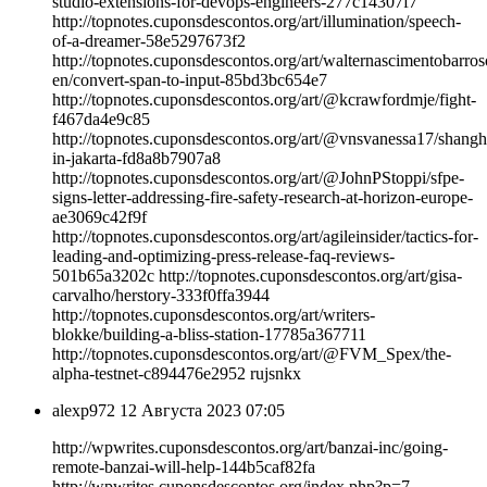
studio-extensions-for-devops-engineers-277c14307f7
http://topnotes.cuponsdescontos.org/art/illumination/speech-
of-a-dreamer-58e5297673f2
http://topnotes.cuponsdescontos.org/art/walternascimentobarros
en/convert-span-to-input-85bd3bc654e7
http://topnotes.cuponsdescontos.org/art/@kcrawfordmje/fight-
f467da4e9c85
http://topnotes.cuponsdescontos.org/art/@vnsvanessa17/shangh
in-jakarta-fd8a8b7907a8
http://topnotes.cuponsdescontos.org/art/@JohnPStoppi/sfpe-
signs-letter-addressing-fire-safety-research-at-horizon-europe-
ae3069c42f9f
http://topnotes.cuponsdescontos.org/art/agileinsider/tactics-for-
leading-and-optimizing-press-release-faq-reviews-
501b65a3202c http://topnotes.cuponsdescontos.org/art/gisa-
carvalho/herstory-333f0ffa3944
http://topnotes.cuponsdescontos.org/art/writers-
blokke/building-a-bliss-station-17785a367711
http://topnotes.cuponsdescontos.org/art/@FVM_Spex/the-
alpha-testnet-c894476e2952 rujsnkx
alexp972
12 Августа 2023 07:05
http://wpwrites.cuponsdescontos.org/art/banzai-inc/going-
remote-banzai-will-help-144b5caf82fa
http://wpwrites.cuponsdescontos.org/index.php?p=7