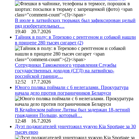
В июле в латвийских тюрьмах был зафиксирован целый
ряд изобретательных…
19:40 20.7.2026
Тайник в полу: в Терехово с рентгеном и собакой нашли
в прицепе 280 тысяч сигарет
(2)
Сотрудники Таможенного управления Службы
государственных доходов (СГД) на латвийско-
российской границе…
12:52 17.7.2026
Юного поляка поймали с 6 нелегалами. Прокуратура
начала дело против пограничников Беларуси
В Кедайнском районе Литвы был задержан 18-летний
гражданин Польши, который…
12:48 16.7.2026
Дуэт поджигателей уничтожил чужую Kia Sportage за 30
тысяч евро