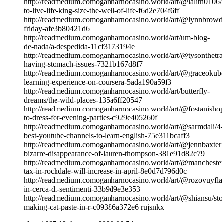
http://readmedium.comoganharnocasino.world/art/@lalith0106
to-live-life-king-size-the-well-of-life-f6d2e704f6ff
http://readmedium.comoganharnocasino.world/art/@lynnbrowd
friday-afe3b80421d6
http://readmedium.comoganharnocasino.world/art/um-blog-
de-nada/a-despedida-11cf3173194e
http://readmedium.comoganharnocasino.world/art/@tysonthetrain
having-stomach-issues-7321b167d8f7
http://readmedium.comoganharnocasino.world/art/@graceokub
learning-experience-on-coursera-5ada190a59f3
http://readmedium.comoganharnocasino.world/art/butterfly-
dreams/the-wild-places-135a6ff20547
http://readmedium.comoganharnocasino.world/art/@fostanish
to-dress-for-evening-parties-c929e405260f
http://readmedium.comoganharnocasino.world/art/@sarmdali/4
best-youtube-channels-to-learn-english-75e311bcaff3
http://readmedium.comoganharnocasino.world/art/@jennbaxter
bizarre-disappearance-of-lauren-thompson-381e91d82c79
http://readmedium.comoganharnocasino.world/art/@mancheste
tax-in-rochdale-will-increase-in-april-8e0d7d796d0c
http://readmedium.comoganharnocasino.world/art/@rozovuyfl
in-cerca-di-sentimenti-33b9d9e3e353
http://readmedium.comoganharnocasino.world/art/@shiansu/st
making-cat-paste-in-r-c09386a372e6 rujsnkx