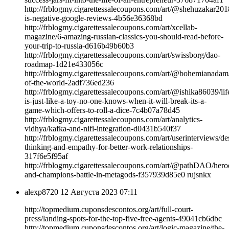
http://frblogmy.cigarettessalecoupons.com/art/@shehuzakar201
is-negative-google-reviews-4b56e36368bd
http://frblogmy.cigarettessalecoupons.com/art/xcellab-
magazine/6-amazing-russian-classics-you-should-read-before-
your-trip-to-russia-d616b49b60b3
http://frblogmy.cigarettessalecoupons.com/art/swissborg/dao-
roadmap-1d21e433056c
http://frblogmy.cigarettessalecoupons.com/art/@bohemianadam
of-the-world-2adf736ed236
http://frblogmy.cigarettessalecoupons.com/art/@ishika86039/lif
is-just-like-a-toy-no-one-knows-when-it-will-break-its-a-
game-which-offers-to-roll-a-dice-7c4b07a78d45
http://frblogmy.cigarettessalecoupons.com/art/analytics-
vidhya/kafka-and-nifi-integration-d0431b540f37
http://frblogmy.cigarettessalecoupons.com/art/userinterviews/de
thinking-and-empathy-for-better-work-relationships-
317f6e5f95af
http://frblogmy.cigarettessalecoupons.com/art/@pathDAO/hero
and-champions-battle-in-metagods-f357939d85e0 rujsnkx
alexp8720
12 Августа 2023 07:11
http://topmedium.cuponsdescontos.org/art/full-court-
press/landing-spots-for-the-top-five-free-agents-49041cb6dbc
http://topmedium.cuponsdescontos.org/art/logic-magazine/the-