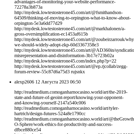
advantages-of-monitoring-your-website-performance-
72278a3b873a
http://mydesk.lowtestosterone45.com/art/@fsmithandson-
64509/thinking-of-moving-to-orpington-what-to-know-about-
orpington-5e3a6dd77d29
http://mydesk.lowtestosterone45.com/art/@markhalonen/a-
gross-oversimplification-ec1453af615b
http://mydesk.lowtestosterone45.com/art/@zoubeirzarrouk/why
we-should-widely-adopt-zkp-60d3367358e3
http://mydesk.lowtestosterone45.com/art/@AD360in/syndicati
misrepresentation-and-disinformation-3b17e723b02a
http://mydesk.lowtestosterone45.com/index.php?p=22
http://mydesk.lowtestosterone45.com/art/@ep.rjcollab/zegg-
forum-review-55c87d6a75d3 rujsnkx
alexp2606
12 Августа 2023 06:50
http://readmedium.comoganharnocasino.world/art/the-2019-
state-and-future-of-geoint-report/knowing-your-opponent-
and-knowing-yourself-2147a540c006
http://readmedium.comoganharnocasino.world/art/tyler-
hartrich/design-futures-524a8e1790cc
http://readmedium.comoganharnocasino.world/art/@theGrowth
O-Sphere/work-ethics-for-productivity-and-success-
dfbce880ce54