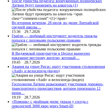
После убийства педагога: вооруженных полицейских
Латвии будут проверять на алкоголь
(1)
Во вторник вечером, 28 июля, во дворе Лиепайской
средней школы…
15:36 29.7.2026
Грабли — любимый инструмент: водитель трижды
попался с липовыми польскими правами
В Видземской прокуратуре в Цесисе вынесено
наказание местному жителю, который…
19:45 28.7.2026
Авария на улице Ригас: ищут участников столкновения
«Audi» и велосипеда (видео)
Госполиция Латвии разыскивает участников дорожно-
транспортного происшествия, которое произошло 12
июня…
19:19 28.7.2026
«Помощь» с двойным дном: украла у соседа с
онкологией 3000 евро через Smart-ID