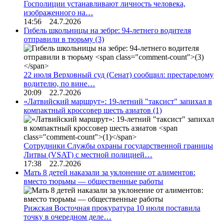
Госполиции устанавливают личность человека,
изображенного на…
14:56 24.7.2026
Гибель школьницы на зебре: 94-летнего водителя
отправили в тюрьму
(3)
22 июля Верховный суд (Сенат) сообщил: престарелому
водителю, по вине…
20:09 22.7.2026
«Латвийский маршрут»: 19-летний "таксист" запихал в
компактный кроссовер шесть азиатов
(1)
Сотрудники Службы охраны государственной границы
Литвы (VSAT) с местной полицией…
17:38 22.7.2026
Мать 8 детей наказали за уклонение от алиментов:
вместо тюрьмы — общественные работы
Рижская Восточная прокуратура 10 июля поставила
точку в очередном деле…