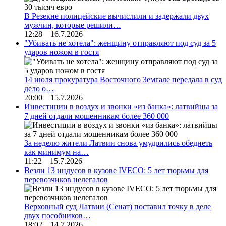
В Резекне полицейские вычислили и задержали двух
мужчин, которые решили…
12:28 16.7.2026
"Убивать не хотела": женщину отправляют под суд за 5
ударов ножом в гостя
14 июля прокуратура Восточного Земгале передала в суд
дело о…
20:00 15.7.2026
Инвестиции в воздух и звонки «из банка»: латвийцы за
7 дней отдали мошенникам более 360 000
За неделю жители Латвии снова умудрились обеднеть
как минимум на…
11:22 15.7.2026
Везли 13 индусов в кузове IVECO: 5 лет тюрьмы для
перевозчиков нелегалов
Верховный суд Латвии (Сенат) поставил точку в деле
двух пособников…
18:02 14.7.2026