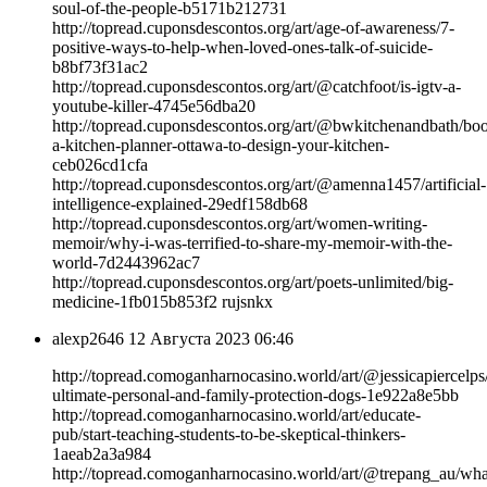
soul-of-the-people-b5171b212731
http://topread.cuponsdescontos.org/art/age-of-awareness/7-
positive-ways-to-help-when-loved-ones-talk-of-suicide-
b8bf73f31ac2
http://topread.cuponsdescontos.org/art/@catchfoot/is-igtv-a-
youtube-killer-4745e56dba20
http://topread.cuponsdescontos.org/art/@bwkitchenandbath/bo
a-kitchen-planner-ottawa-to-design-your-kitchen-
ceb026cd1cfa
http://topread.cuponsdescontos.org/art/@amenna1457/artificial-
intelligence-explained-29edf158db68
http://topread.cuponsdescontos.org/art/women-writing-
memoir/why-i-was-terrified-to-share-my-memoir-with-the-
world-7d2443962ac7
http://topread.cuponsdescontos.org/art/poets-unlimited/big-
medicine-1fb015b853f2 rujsnkx
alexp2646
12 Августа 2023 06:46
http://topread.comoganharnocasino.world/art/@jessicapiercelps
ultimate-personal-and-family-protection-dogs-1e922a8e5bb
http://topread.comoganharnocasino.world/art/educate-
pub/start-teaching-students-to-be-skeptical-thinkers-
1aeab2a3a984
http://topread.comoganharnocasino.world/art/@trepang_au/wha